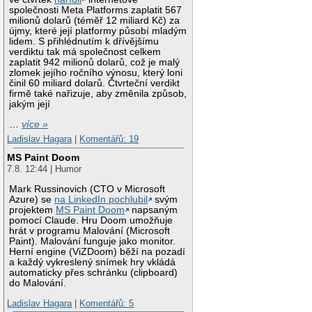
společnosti Meta Platforms zaplatit 567
milionů dolarů (téměř 12 miliard Kč) za
újmy, které její platformy působí mladým
lidem. S přihlédnutím k dřívějšímu
verdiktu tak má společnost celkem
zaplatit 942 milionů dolarů, což je malý
zlomek jejího ročního výnosu, který loni
činil 60 miliard dolarů. Čtvrteční verdikt
firmě také nařizuje, aby změnila způsob,
jakým její
…
více »
Ladislav Hagara
|
Komentářů: 19
MS Paint Doom
7.8. 12:44 | Humor
Mark Russinovich (CTO v Microsoft
Azure) se
na LinkedIn pochlubil
svým
projektem
MS Paint Doom
napsaným
pomocí Claude. Hru Doom umožňuje
hrát v programu Malování (Microsoft
Paint). Malování funguje jako monitor.
Herní engine (ViZDoom) běží na pozadí
a každý vykreslený snímek hry vkládá
automaticky přes schránku (clipboard)
do Malování.
Ladislav Hagara
|
Komentářů: 5