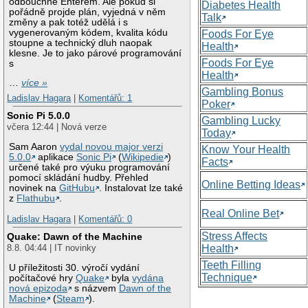
odbouchne Enterem. Ale pokud si
Diabetes Health
pořádně projde plán, vyjedná v něm
Talk
změny a pak totéž udělá i s
vygenerovaným kódem, kvalita kódu
Foods For Eye
stoupne a technický dluh naopak
Health
klesne. Je to jako párové programování
Foods For Eye
s
Health
…
více »
Gambling Bonus
Ladislav Hagara
|
Komentářů: 1
Poker
Sonic Pi 5.0.0
Gambling Lucky
včera 12:44 | Nová verze
Today
Sam Aaron
vydal novou major verzi
Know Your Health
5.0.0
aplikace
Sonic Pi
(
Wikipedie
)
Facts
určené také pro výuku programování
pomocí skládání hudby. Přehled
Online Betting Ideas
novinek na
GitHubu
. Instalovat lze také
z
Flathubu
.
Real Online Bet
Ladislav Hagara
|
Komentářů: 0
Stress Affects
Quake: Dawn of the Machine
Health
8.8. 04:44 | IT novinky
Teeth Filling
U příležitosti 30. výročí vydání
Technique
počítačové hry
Quake
byla
vydána
nová epizoda
s názvem
Dawn of the
Machine
(
Steam
).