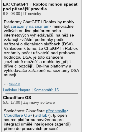
EK: ChatGPT i Roblox mohou spadat
pod přísnější pravidla
6.8. 08:00 | IT novinky
Platformy ChatGPT i Roblox by mohly
být
zařazeny na seznam
mimořádně
velkých on-line platforem nebo
internetových vyhledávačů, na něž se
vztahují zvláštní podmínky podle
nařízení o digitálních službách (DSA).
Vzhledem k tomu, že ChatGPT i Roblox
oznámily počet uživatelů nad prahovou
hodnotou DSA, je toto označení
„rozhodně možné“ a mohlo by „přijít
dříve či později“. On-line platformy a
vyhledávače zařazené na seznamy DSA
musejí
…
více »
Ladislav Hagara
|
Komentářů: 15
Cloudflare OS
5.8. 17:00 | Zajímavý software
Společnost Cloudflare
představila
Cloudflare OS
(
GitHub
), tj. open
source platformu navrženou pro
integraci umělé inteligence (agentů)
přímo do pracovních procesů