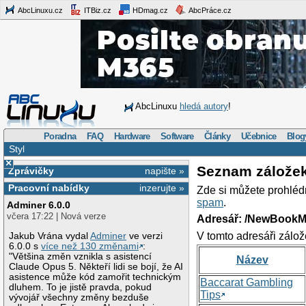
AbcLinuxu.cz
ITBiz.cz
HDmag.cz
AbcPráce.cz
AbcLinuxu
hledá autory
!
Poradna
FAQ
Hardware
Software
Články
Učebnice
Blog
Styl
×
Seznam zálože
Zprávičky
napište »
Pracovní nabídky
inzerujte »
Zde si můžete prohléd
spam
.
Adminer 6.0.0
včera 17:22 | Nová verze
Adresář: /NewBookM
V tomto adresáři zálož
Jakub Vrána vydal
Adminer
ve verzi
6.0.0 s
více než 130 změnami
:
"Většina změn vznikla s asistencí
Název
Claude Opus 5. Někteří lidi se bojí, že AI
asistence může kód zamořit technickým
Baccarat Gambling
dluhem. To je jistě pravda, pokud
Tips
vývojář všechny změny bezduše