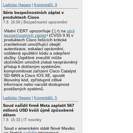
Ladislav Hagara
|
Komentářů: 9
Série bezpečnostních záplat v
produktech Cisco
7.8. 16:00 | Bezpečnostní upozornění
Vládní CERT upozorňuje (
𝕏
) na
sérii
bezpečnostních záplat
(CVSS 9.9) v
produktech Cisco řešících kritické
zranitelnosti umožňující obejití
autentizace, eskalaci oprávnění,
vzdálené spuštění kódu a odepření
služby. Úspěšné zneužití může
útočníkům umožnit získat neoprávněný
přístup k dotčeným systémům,
kompromitovat zařízení Cisco Catalyst
SD-WAN a Cisco IOS XE, spustit
libovolný kód, zpřístupnit citlivé
informace nebo narušit dostupnost
postižených systémů.
Ladislav Hagara
|
Komentářů: 5
Soud nařídil firmě Meta zaplatit 567
milionů USD kvůli újmě způsobené
dětem
7.8. 15:33 | IT novinky
Soud v americkém státě Nové Mexiko
ve čtvrtek
nařídil
internetové