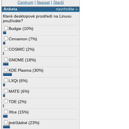
Centrum
|
Napsat
|
Starší
Anketa
navrhněte »
Které desktopové prostředí na Linuxu
používáte?
Budgie
(
10%
)
Cinnamon
(
7%
)
COSMIC
(
2%
)
GNOME
(
18%
)
KDE Plasma
(
30%
)
LXQt
(
6%
)
MATE
(
6%
)
TDE
(
2%
)
Xfce
(
15%
)
jiné/žádné
(
23%
)