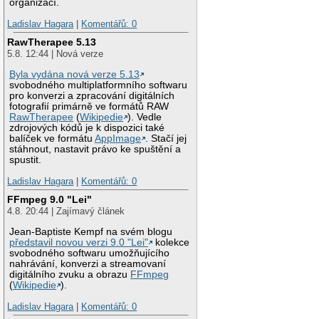
organizací.
Ladislav Hagara
|
Komentářů: 0
RawTherapee 5.13
5.8. 12:44 | Nová verze
Byla vydána nová verze 5.13
svobodného multiplatformního softwaru
pro konverzi a zpracování digitálních
fotografií primárně ve formátů RAW
RawTherapee
(
Wikipedie
). Vedle
zdrojových kódů je k dispozici také
balíček ve formátu
AppImage
. Stačí jej
stáhnout, nastavit právo ke spuštění a
spustit.
Ladislav Hagara
|
Komentářů: 0
FFmpeg 9.0 "Lei"
4.8. 20:44 | Zajímavý článek
Jean-Baptiste Kempf na svém blogu
představil novou verzi 9.0 "Lei"
kolekce
svobodného softwaru umožňujícího
nahrávání, konverzi a streamovaní
digitálního zvuku a obrazu
FFmpeg
(
Wikipedie
).
Ladislav Hagara
|
Komentářů: 0