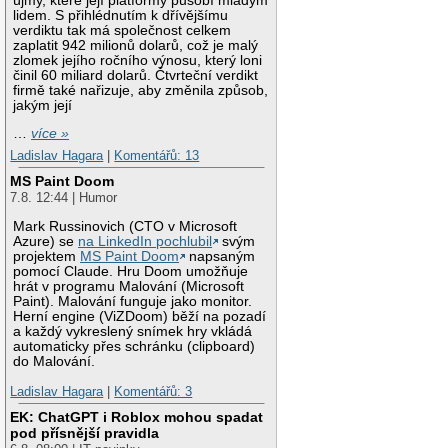
újmy, které její platformy působí mladým
lidem. S přihlédnutím k dřívějšímu
verdiktu tak má společnost celkem
zaplatit 942 milionů dolarů, což je malý
zlomek jejího ročního výnosu, který loni
činil 60 miliard dolarů. Čtvrteční verdikt
firmě také nařizuje, aby změnila způsob,
jakým její
…
více »
Ladislav Hagara
|
Komentářů: 13
MS Paint Doom
7.8. 12:44 | Humor
Mark Russinovich (CTO v Microsoft
Azure) se
na LinkedIn pochlubil
svým
projektem
MS Paint Doom
napsaným
pomocí Claude. Hru Doom umožňuje
hrát v programu Malování (Microsoft
Paint). Malování funguje jako monitor.
Herní engine (ViZDoom) běží na pozadí
a každý vykreslený snímek hry vkládá
automaticky přes schránku (clipboard)
do Malování.
Ladislav Hagara
|
Komentářů: 3
EK: ChatGPT i Roblox mohou spadat
pod přísnější pravidla