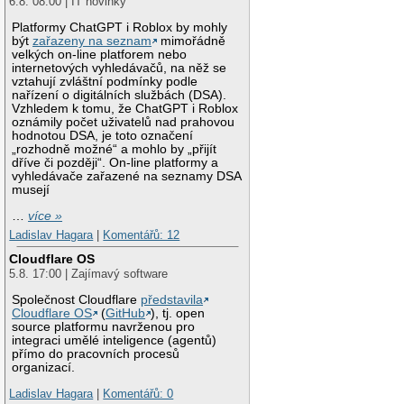
6.8. 08:00 | IT novinky
Platformy ChatGPT i Roblox by mohly
být
zařazeny na seznam
mimořádně
velkých on-line platforem nebo
internetových vyhledávačů, na něž se
vztahují zvláštní podmínky podle
nařízení o digitálních službách (DSA).
Vzhledem k tomu, že ChatGPT i Roblox
oznámily počet uživatelů nad prahovou
hodnotou DSA, je toto označení
„rozhodně možné“ a mohlo by „přijít
dříve či později“. On-line platformy a
vyhledávače zařazené na seznamy DSA
musejí
…
více »
Ladislav Hagara
|
Komentářů: 12
Cloudflare OS
5.8. 17:00 | Zajímavý software
Společnost Cloudflare
představila
Cloudflare OS
(
GitHub
), tj. open
source platformu navrženou pro
integraci umělé inteligence (agentů)
přímo do pracovních procesů
organizací.
Ladislav Hagara
|
Komentářů: 0