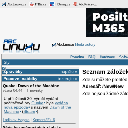
AbcLinuxu.cz
ITBiz.cz
HDmag.cz
AbcPráce.cz
AbcLinuxu
hledá autory
!
Poradna
FAQ
Hardware
Softw
Styl
×
Seznam zálože
Zprávičky
napište »
Pracovní nabídky
inzerujte »
Zde si můžete prohléd
Quake: Dawn of the Machine
Adresář: /New/New
včera 04:44 | IT novinky
Zde nejsou žádné zálo
U příležitosti 30. výročí vydání
počítačové hry
Quake
byla
vydána
nová epizoda
s názvem
Dawn of the
Machine
(
Steam
).
Ladislav Hagara
|
Komentářů: 6
Série bezpečnostních záplat v