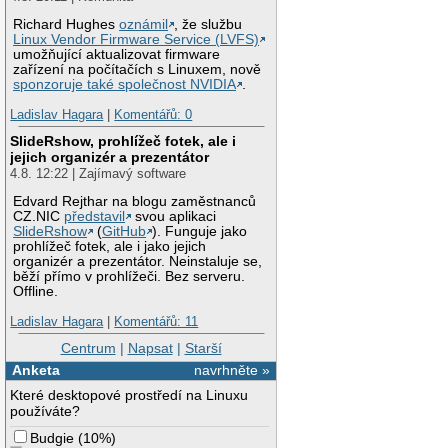
Richard Hughes
oznámil
, že službu
Linux Vendor Firmware Service (LVFS)
umožňující aktualizovat firmware
zařízení na počítačích s Linuxem, nově
sponzoruje také společnost NVIDIA
.
Ladislav Hagara
|
Komentářů: 0
SlideRshow, prohlížeč fotek, ale i
jejich organizér a prezentátor
4.8. 12:22 | Zajímavý software
Edvard Rejthar na blogu zaměstnanců
CZ.NIC
představil
svou aplikaci
SlideRshow
(
GitHub
). Funguje jako
prohlížeč fotek, ale i jako jejich
organizér a prezentátor. Neinstaluje se,
běží přímo v prohlížeči. Bez serveru.
Offline.
Ladislav Hagara
|
Komentářů: 11
Centrum
|
Napsat
|
Starší
Anketa
navrhněte »
Které desktopové prostředí na Linuxu
používáte?
Budgie
(
10%
)