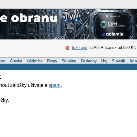
Inzerujte
na AbcPráce.cz od 950 Kč
are
Články
Učebnice
Blogy
Skupiny
Desktopy
Hry
Slovník
Kdo
k
nout záložky uživatele
spam
.
žky.