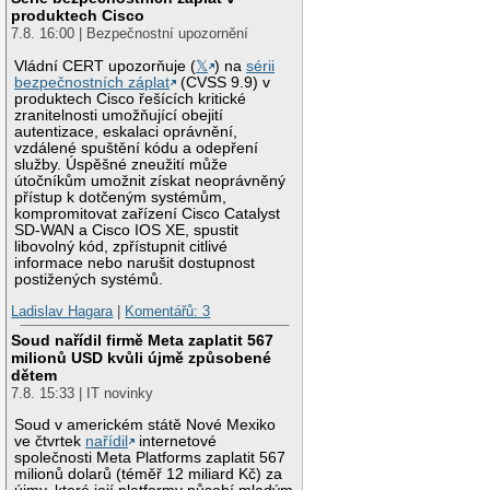
produktech Cisco
7.8. 16:00 | Bezpečnostní upozornění
Vládní CERT upozorňuje (
𝕏
) na
sérii
bezpečnostních záplat
(CVSS 9.9) v
produktech Cisco řešících kritické
zranitelnosti umožňující obejití
autentizace, eskalaci oprávnění,
vzdálené spuštění kódu a odepření
služby. Úspěšné zneužití může
útočníkům umožnit získat neoprávněný
přístup k dotčeným systémům,
kompromitovat zařízení Cisco Catalyst
SD-WAN a Cisco IOS XE, spustit
libovolný kód, zpřístupnit citlivé
informace nebo narušit dostupnost
postižených systémů.
Ladislav Hagara
|
Komentářů: 3
Soud nařídil firmě Meta zaplatit 567
milionů USD kvůli újmě způsobené
dětem
7.8. 15:33 | IT novinky
Soud v americkém státě Nové Mexiko
ve čtvrtek
nařídil
internetové
společnosti Meta Platforms zaplatit 567
milionů dolarů (téměř 12 miliard Kč) za