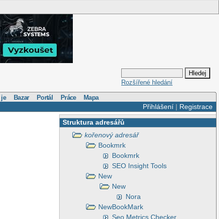
Rozšířené hledání
 je
Bazar
Portál
Práce
Mapa
Přihlášení
|
Registrace
Struktura adresářů
kořenový adresář
Bookmrk
Bookmrk
SEO Insight Tools
New
New
Nora
NewBookMark
Seo Metrics Checker