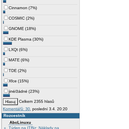
Cinnamon
(
7%
)
COSMIC
(
2%
)
GNOME
(
18%
)
KDE Plasma
(
30%
)
LXQt
(
6%
)
MATE
(
6%
)
TDE
(
2%
)
Xfce
(
15%
)
jiné/žádné
(
23%
)
Celkem 2355 hlasů
Komentářů: 30
, poslední 3.4. 20:20
Rozcestník
AbcLinuxu
Týden na ITBiz: Náklady na