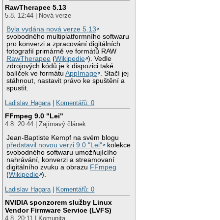
RawTherapee 5.13
5.8. 12:44 | Nová verze
Byla vydána nová verze 5.13
svobodného multiplatformního softwaru
pro konverzi a zpracování digitálních
fotografií primárně ve formátů RAW
RawTherapee
(
Wikipedie
). Vedle
zdrojových kódů je k dispozici také
balíček ve formátu
AppImage
. Stačí jej
stáhnout, nastavit právo ke spuštění a
spustit.
Ladislav Hagara
|
Komentářů: 0
FFmpeg 9.0 "Lei"
4.8. 20:44 | Zajímavý článek
Jean-Baptiste Kempf na svém blogu
představil novou verzi 9.0 "Lei"
kolekce
svobodného softwaru umožňujícího
nahrávání, konverzi a streamovaní
digitálního zvuku a obrazu
FFmpeg
(
Wikipedie
).
Ladislav Hagara
|
Komentářů: 0
NVIDIA sponzorem služby Linux
Vendor Firmware Service (LVFS)
4.8. 20:11 | Komunita