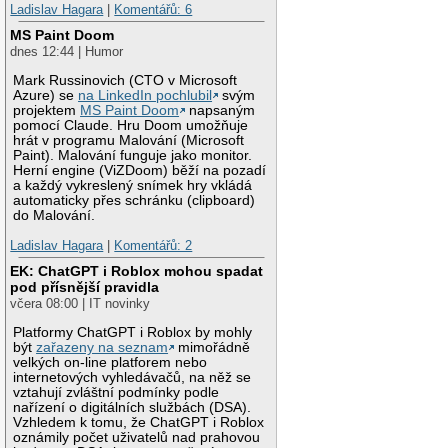
Ladislav Hagara
|
Komentářů: 6
MS Paint Doom
dnes 12:44 | Humor
Mark Russinovich (CTO v Microsoft
Azure) se
na LinkedIn pochlubil
svým
projektem
MS Paint Doom
napsaným
pomocí Claude. Hru Doom umožňuje
hrát v programu Malování (Microsoft
Paint). Malování funguje jako monitor.
Herní engine (ViZDoom) běží na pozadí
a každý vykreslený snímek hry vkládá
automaticky přes schránku (clipboard)
do Malování.
Ladislav Hagara
|
Komentářů: 2
EK: ChatGPT i Roblox mohou spadat
pod přísnější pravidla
včera 08:00 | IT novinky
Platformy ChatGPT i Roblox by mohly
být
zařazeny na seznam
mimořádně
velkých on-line platforem nebo
internetových vyhledávačů, na něž se
vztahují zvláštní podmínky podle
nařízení o digitálních službách (DSA).
Vzhledem k tomu, že ChatGPT i Roblox
oznámily počet uživatelů nad prahovou