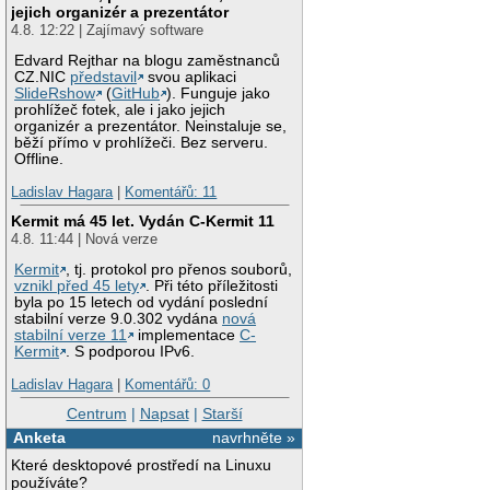
jejich organizér a prezentátor
4.8. 12:22 | Zajímavý software
Edvard Rejthar na blogu zaměstnanců
CZ.NIC
představil
svou aplikaci
SlideRshow
(
GitHub
). Funguje jako
prohlížeč fotek, ale i jako jejich
organizér a prezentátor. Neinstaluje se,
běží přímo v prohlížeči. Bez serveru.
Offline.
Ladislav Hagara
|
Komentářů: 11
Kermit má 45 let. Vydán C-Kermit 11
4.8. 11:44 | Nová verze
Kermit
, tj. protokol pro přenos souborů,
vznikl před 45 lety
. Při této příležitosti
byla po 15 letech od vydání poslední
stabilní verze 9.0.302 vydána
nová
stabilní verze 11
implementace
C-
Kermit
. S podporou IPv6.
Ladislav Hagara
|
Komentářů: 0
Centrum
|
Napsat
|
Starší
Anketa
navrhněte »
Které desktopové prostředí na Linuxu
používáte?