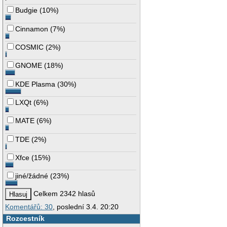
Budgie
(
10%
)
Cinnamon
(
7%
)
COSMIC
(
2%
)
GNOME
(
18%
)
KDE Plasma
(
30%
)
LXQt
(
6%
)
MATE
(
6%
)
TDE
(
2%
)
Xfce
(
15%
)
jiné/žádné
(
23%
)
Celkem 2342 hlasů
Komentářů: 30
, poslední 3.4. 20:20
Rozcestník