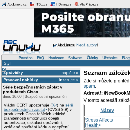
AbcLinuxu.cz
ITBiz.cz
HDmag.cz
AbcPráce.cz
AbcLinuxu
hledá autory
!
Poradna
FAQ
Hardware
Software
Články
Učebnice
Blog
Styl
×
Seznam zálože
Zprávičky
napište »
Pracovní nabídky
inzerujte »
Zde si můžete prohléd
spam
.
Série bezpečnostních záplat v
produktech Cisco
Adresář: /NewBookM
dnes 16:00 | Bezpečnostní upozornění
V tomto adresáři zálož
Vládní CERT upozorňuje (
𝕏
) na
sérii
bezpečnostních záplat
(CVSS 9.9) v
Název
produktech Cisco řešících kritické
zranitelnosti umožňující obejití
Stress Affects
autentizace, eskalaci oprávnění,
Health
vzdálené spuštění kódu a odepření