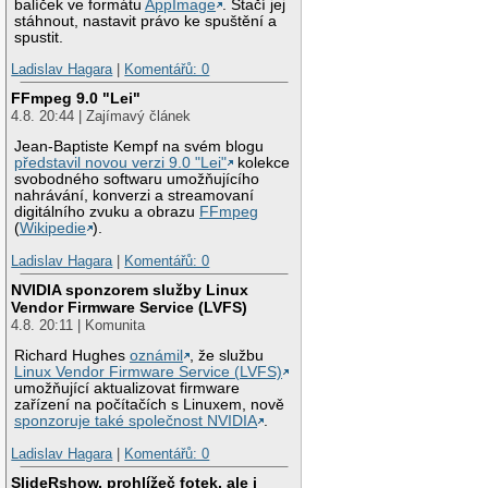
balíček ve formátu
AppImage
. Stačí jej
stáhnout, nastavit právo ke spuštění a
spustit.
Ladislav Hagara
|
Komentářů: 0
FFmpeg 9.0 "Lei"
4.8. 20:44 | Zajímavý článek
Jean-Baptiste Kempf na svém blogu
představil novou verzi 9.0 "Lei"
kolekce
svobodného softwaru umožňujícího
nahrávání, konverzi a streamovaní
digitálního zvuku a obrazu
FFmpeg
(
Wikipedie
).
Ladislav Hagara
|
Komentářů: 0
NVIDIA sponzorem služby Linux
Vendor Firmware Service (LVFS)
4.8. 20:11 | Komunita
Richard Hughes
oznámil
, že službu
Linux Vendor Firmware Service (LVFS)
umožňující aktualizovat firmware
zařízení na počítačích s Linuxem, nově
sponzoruje také společnost NVIDIA
.
Ladislav Hagara
|
Komentářů: 0
SlideRshow, prohlížeč fotek, ale i