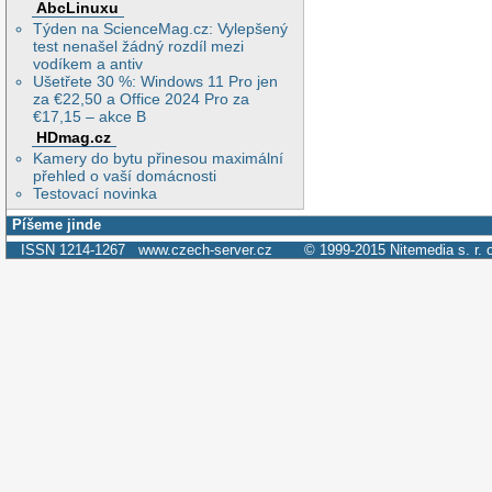
AbcLinuxu
Týden na ScienceMag.cz: Vylepšený
test nenašel žádný rozdíl mezi
vodíkem a antiv
Ušetřete 30 %: Windows 11 Pro jen
za €22,50 a Office 2024 Pro za
€17,15 – akce B
HDmag.cz
Kamery do bytu přinesou maximální
přehled o vaší domácnosti
Testovací novinka
Píšeme jinde
ISSN 1214-1267
www.czech-server.cz
© 1999-2015
Nitemedia s. r. 