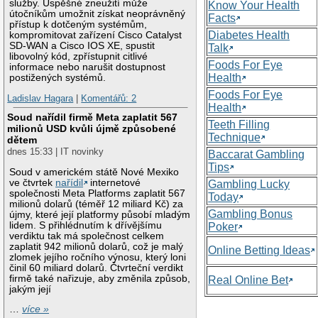
služby. Úspěšné zneužití může
Know Your Health
útočníkům umožnit získat neoprávněný
Facts
přístup k dotčeným systémům,
Diabetes Health
kompromitovat zařízení Cisco Catalyst
SD-WAN a Cisco IOS XE, spustit
Talk
libovolný kód, zpřístupnit citlivé
Foods For Eye
informace nebo narušit dostupnost
Health
postižených systémů.
Foods For Eye
Ladislav Hagara
|
Komentářů: 2
Health
Soud nařídil firmě Meta zaplatit 567
Teeth Filling
milionů USD kvůli újmě způsobené
Technique
dětem
dnes 15:33 | IT novinky
Baccarat Gambling
Tips
Soud v americkém státě Nové Mexiko
ve čtvrtek
nařídil
internetové
Gambling Lucky
společnosti Meta Platforms zaplatit 567
Today
milionů dolarů (téměř 12 miliard Kč) za
Gambling Bonus
újmy, které její platformy působí mladým
lidem. S přihlédnutím k dřívějšímu
Poker
verdiktu tak má společnost celkem
zaplatit 942 milionů dolarů, což je malý
Online Betting Ideas
zlomek jejího ročního výnosu, který loni
činil 60 miliard dolarů. Čtvrteční verdikt
firmě také nařizuje, aby změnila způsob,
Real Online Bet
jakým její
…
více »