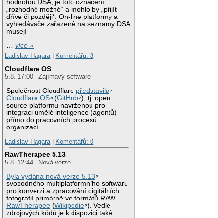
hodnotou DSA, je toto označení
„rozhodně možné“ a mohlo by „přijít
dříve či později“. On-line platformy a
vyhledávače zařazené na seznamy DSA
musejí
…
více »
Ladislav Hagara
|
Komentářů: 8
Cloudflare OS
5.8. 17:00 | Zajímavý software
Společnost Cloudflare
představila
Cloudflare OS
(
GitHub
), tj. open
source platformu navrženou pro
integraci umělé inteligence (agentů)
přímo do pracovních procesů
organizací.
Ladislav Hagara
|
Komentářů: 0
RawTherapee 5.13
5.8. 12:44 | Nová verze
Byla vydána nová verze 5.13
svobodného multiplatformního softwaru
pro konverzi a zpracování digitálních
fotografií primárně ve formátů RAW
RawTherapee
(
Wikipedie
). Vedle
zdrojových kódů je k dispozici také