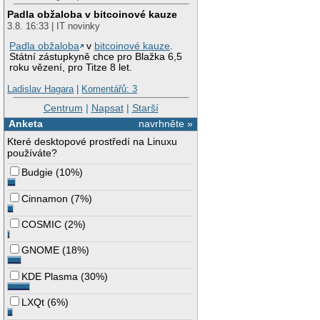
Padla obžaloba v bitcoinové kauze
3.8. 16:33 | IT novinky
Padla obžaloba
v
bitcoinové kauze
.
Státní zástupkyně chce pro Blažka 6,5
roku vězení, pro Titze 8 let.
Ladislav Hagara
|
Komentářů: 3
Centrum
|
Napsat
|
Starší
Anketa
navrhněte »
Které desktopové prostředí na Linuxu
používáte?
Budgie
(
10%
)
Cinnamon
(
7%
)
COSMIC
(
2%
)
GNOME
(
18%
)
KDE Plasma
(
30%
)
LXQt
(
6%
)