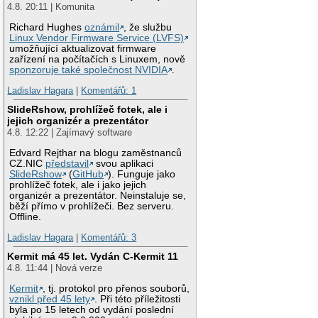
4.8. 20:11 | Komunita
Richard Hughes
oznámil
, že službu
Linux Vendor Firmware Service (LVFS)
umožňující aktualizovat firmware
zařízení na počítačích s Linuxem, nově
sponzoruje také společnost NVIDIA
.
Ladislav Hagara
|
Komentářů: 1
SlideRshow, prohlížeč fotek, ale i
jejich organizér a prezentátor
4.8. 12:22 | Zajímavý software
Edvard Rejthar na blogu zaměstnanců
CZ.NIC
představil
svou aplikaci
SlideRshow
(
GitHub
). Funguje jako
prohlížeč fotek, ale i jako jejich
organizér a prezentátor. Neinstaluje se,
běží přímo v prohlížeči. Bez serveru.
Offline.
Ladislav Hagara
|
Komentářů: 3
Kermit má 45 let. Vydán C-Kermit 11
4.8. 11:44 | Nová verze
Kermit
, tj. protokol pro přenos souborů,
vznikl před 45 lety
. Při této příležitosti
byla po 15 letech od vydání poslední