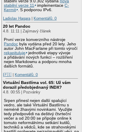
stabilní verze 9.0.302 vydána
nová
stabilní verze 11
implementace
C-
Kermit
. S podporou IPv6.
Ladislav Hagara
|
Komentářů: 0
20 let Pandoc
4.8. 11:11 | Zajímavý článek
První verze konverzního nástroje
Pandoc
byla vydána před 20 lety. Jeho
autor John MacFarlane při tomto výročí
rekapituluje
jednotlivé etapy vývoje
a přidávání nových funkcí – rozšíření
nejen Markdownu a podporu mnoha
dalších formátů.
|🇵🇸
|
Komentářů: 0
Virtuální Bastlírna vol. 65: Už vám
dorazil předobjednaný INDX?
4.8. 00:55 | Pozvánky
Srpen přinesl nejen další spalující
vedro, ale také Virtuální Bastlírnu s
neméně žhavými novinkami. Využijte
tedy předpovědi na deštivý čtvrteční
večer a od 20:00 se připojte online k
tomuto neformálnímu setkání kutilů,
techniků a vědců, kde se strahovskými
bastlíři proberete nejzajímavější věci, na