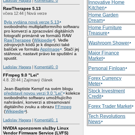
Ladislav Hagara
|
Komentářů: 0
Innovative Home
Kitchen
RawTherapee 5.13
včera 12:44 | Nová verze
Home Garden
Dream
Byla vydána nová verze 5.13
svobodného multiplatformního softwaru
Home Furniture
pro konverzi a zpracování digitálních
Treasure
fotografií primárně ve formátů RAW
RawTherapee
(
Wikipedie
). Vedle
Washroom Shower
zdrojových kódů je k dispozici také
balíček ve formátu
AppImage
. Stačí jej
Major Finance
stáhnout, nastavit právo ke spuštění a
Market
spustit.
Ladislav Hagara
|
Komentářů: 0
Personal Finloan
FFmpeg 9.0 "Lei"
Forex Currency
4.8. 20:44 | Zajímavý článek
Meter
Jean-Baptiste Kempf na svém blogu
Stock Investment
představil novou verzi 9.0 "Lei"
kolekce
Credit
svobodného softwaru umožňujícího
nahrávání, konverzi a streamovaní
Forex Trader Market
digitálního zvuku a obrazu
FFmpeg
(
Wikipedie
).
Tech Revolutions
Ladislav Hagara
|
Komentářů: 1
News
NVIDIA sponzorem služby Linux
Vendor Firmware Service (LVFS)