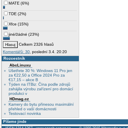
MATE
(
6%
)
TDE
(
2%
)
Xfce
(
15%
)
jiné/žádné
(
23%
)
Celkem 2326 hlasů
Komentářů: 30
, poslední 3.4. 20:20
Rozcestník
AbcLinuxu
Ušetřete 30 %: Windows 11 Pro jen
za €22,50 a Office 2024 Pro za
€17,15 – akce B
Týden na ITBiz: Čína podle zdrojů
zahájila výrobu zařízení pro domácí
produkci v
HDmag.cz
Kamery do bytu přinesou maximální
přehled o vaší domácnosti
Testovací novinka
Píšeme jinde