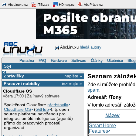
AbcLinuxu.cz
ITBiz.cz
HDmag.cz
AbcPráce.cz
AbcLinuxu
hledá autory
!
Poradna
FAQ
Hardware
Software
Články
Učebnice
Blog
Styl
×
Seznam zálože
Zprávičky
napište »
Pracovní nabídky
inzerujte »
Zde si můžete prohléd
spam
.
Cloudflare OS
včera 17:00 | Zajímavý software
Adresář: /Tony
V tomto adresáři zálož
Společnost Cloudflare
představila
Cloudflare OS
(
GitHub
), tj. open
source platformu navrženou pro
Název
integraci umělé inteligence (agentů)
přímo do pracovních procesů
Smart Home
organizací.
Features