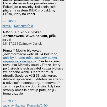
které jste narazili za poslední měsíc.
Pokud jde o novinky, řeč zcela jistě
přijde na systém INDX pro tiskárny
Průša, který na konci
…
více »
bkralik
|
Komentářů: 0
T-Mobile nikdo k blokaci
‚dezinfowebu‘ AC24 nenutil, píše
soud
3.8. 17:22 | Zajímavý článek
Firma T-Mobile blokovala
„dezinformační web“ AC24 bez toho,
aniž by k tomu měla závazný pokyn
orgánů veřejné moci
. Píše to ve svém
rozsudku Městský soud v Praze, který
po čtyřech letech uzavřel kauzu blokace
zmíněného webu. Operátor musí
uhradit škodu ve výši 35 tisíc korun.
Advokát společnosti T-Mobile se snažil i
u odvolacího senátu argumentovat tím,
že firma jednala v dobré víře, když na
stránky omezila přístup poté, co ji k
tomu vyzvalo
…
více »
Ladislav Hagara
|
Komentářů: 50