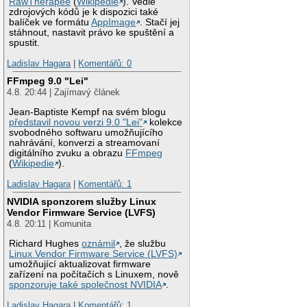
RawTherapee
(
Wikipedie
). Vedle
zdrojových kódů je k dispozici také
balíček ve formátu
AppImage
. Stačí jej
stáhnout, nastavit právo ke spuštění a
spustit.
Ladislav Hagara
|
Komentářů: 0
FFmpeg 9.0 "Lei"
4.8. 20:44 | Zajímavý článek
Jean-Baptiste Kempf na svém blogu
představil novou verzi 9.0 "Lei"
kolekce
svobodného softwaru umožňujícího
nahrávání, konverzi a streamovaní
digitálního zvuku a obrazu
FFmpeg
(
Wikipedie
).
Ladislav Hagara
|
Komentářů: 1
NVIDIA sponzorem služby Linux
Vendor Firmware Service (LVFS)
4.8. 20:11 | Komunita
Richard Hughes
oznámil
, že službu
Linux Vendor Firmware Service (LVFS)
umožňující aktualizovat firmware
zařízení na počítačích s Linuxem, nově
sponzoruje také společnost NVIDIA
.
Ladislav Hagara
|
Komentářů: 1