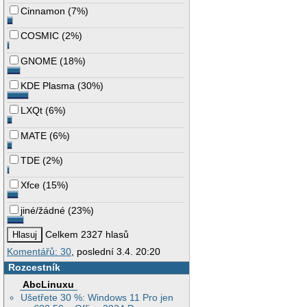
Cinnamon
(
7%
)
COSMIC
(
2%
)
GNOME
(
18%
)
KDE Plasma
(
30%
)
LXQt
(
6%
)
MATE
(
6%
)
TDE
(
2%
)
Xfce
(
15%
)
jiné/žádné
(
23%
)
Celkem 2327 hlasů
Komentářů: 30
, poslední 3.4. 20:20
Rozcestník
AbcLinuxu
Ušetřete 30 %: Windows 11 Pro jen