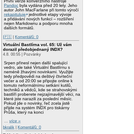
První verze konverzního nástroje
Pandoc
byla vydána před 20 lety. Jeho
autor John MacFarlane při tomto výročí
rekapituluje
jednotlivé etapy vývoje
a přidávání nových funkcí – rozšíření
nejen Markdownu a podporu mnoha
dalších formátů.
|🇵🇸
|
Komentářů: 0
Virtuální Bastlírna vol. 65: Už vám
dorazil předobjednaný INDX?
4.8. 00:55 | Pozvánky
Srpen přinesl nejen další spalující
vedro, ale také Virtuální Bastlírnu s
neméně žhavými novinkami. Využijte
tedy předpovědi na deštivý čtvrteční
večer a od 20:00 se připojte online k
tomuto neformálnímu setkání kutilů,
techniků a vědců, kde se strahovskými
bastlíři proberete nejzajímavější věci, na
které jste narazili za poslední měsíc.
Pokud jde o novinky, řeč zcela jistě
přijde na systém INDX pro tiskárny
Průša, který na konci
…
více »
bkralik
|
Komentářů: 0