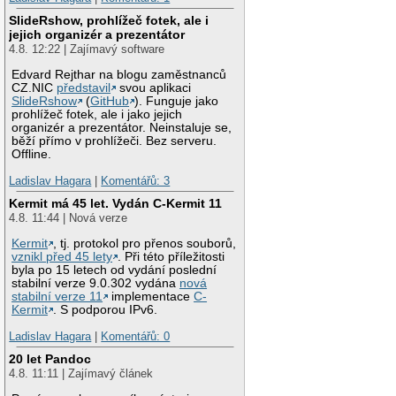
SlideRshow, prohlížeč fotek, ale i
jejich organizér a prezentátor
4.8. 12:22 | Zajímavý software
Edvard Rejthar na blogu zaměstnanců
CZ.NIC
představil
svou aplikaci
SlideRshow
(
GitHub
). Funguje jako
prohlížeč fotek, ale i jako jejich
organizér a prezentátor. Neinstaluje se,
běží přímo v prohlížeči. Bez serveru.
Offline.
Ladislav Hagara
|
Komentářů: 3
Kermit má 45 let. Vydán C-Kermit 11
4.8. 11:44 | Nová verze
Kermit
, tj. protokol pro přenos souborů,
vznikl před 45 lety
. Při této příležitosti
byla po 15 letech od vydání poslední
stabilní verze 9.0.302 vydána
nová
stabilní verze 11
implementace
C-
Kermit
. S podporou IPv6.
Ladislav Hagara
|
Komentářů: 0
20 let Pandoc
4.8. 11:11 | Zajímavý článek