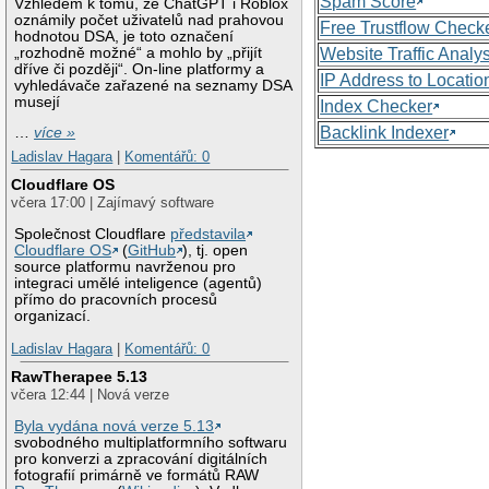
Spam Score
Vzhledem k tomu, že ChatGPT i Roblox
oznámily počet uživatelů nad prahovou
Free Trustflow Check
hodnotou DSA, je toto označení
„rozhodně možné“ a mohlo by „přijít
Website Traffic Analy
dříve či později“. On-line platformy a
IP Address to Locatio
vyhledávače zařazené na seznamy DSA
musejí
Index Checker
Backlink Indexer
…
více »
Ladislav Hagara
|
Komentářů: 0
Cloudflare OS
včera 17:00 | Zajímavý software
Společnost Cloudflare
představila
Cloudflare OS
(
GitHub
), tj. open
source platformu navrženou pro
integraci umělé inteligence (agentů)
přímo do pracovních procesů
organizací.
Ladislav Hagara
|
Komentářů: 0
RawTherapee 5.13
včera 12:44 | Nová verze
Byla vydána nová verze 5.13
svobodného multiplatformního softwaru
pro konverzi a zpracování digitálních
fotografií primárně ve formátů RAW