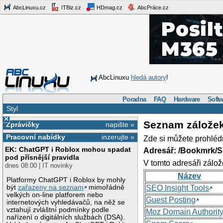
AbcLinuxu.cz
ITBiz.cz
HDmag.cz
AbcPráce.cz
AbcLinuxu
hledá autory
!
Poradna
FAQ
Hardware
Softw
Styl
×
Seznam zálože
Zprávičky
napište »
Pracovní nabídky
inzerujte »
Zde si můžete prohléd
EK: ChatGPT i Roblox mohou spadat
Adresář: /Bookmrk/S
pod přísnější pravidla
V tomto adresáři zálož
dnes 08:00 | IT novinky
Název
Platformy ChatGPT i Roblox by mohly
být
zařazeny na seznam
mimořádně
SEO Insight Tools
velkých on-line platforem nebo
Guest Posting
internetových vyhledávačů, na něž se
vztahují zvláštní podmínky podle
Moz Domain Authorit
nařízení o digitálních službách (DSA).