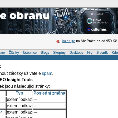
Inzerujte
na AbcPráce.cz od 950 Kč
are
Články
Učebnice
Blogy
Skupiny
Desktopy
Hry
Slovník
Kdo
k
nout záložky uživatele
spam
.
EO Insight Tools
ek jsou následující stránky:
Typ
Poslední změna
externí odkaz
---
externí odkaz
---
y
externí odkaz
---