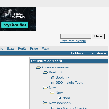
Rozšířené hledání
 je
Bazar
Portál
Práce
Mapa
Přihlášení
|
Registrace
Struktura adresářů
kořenový adresář
Bookmrk
Bookmrk
SEO Insight Tools
New
New
Nora
NewBookMark
Seo Metrics Checker