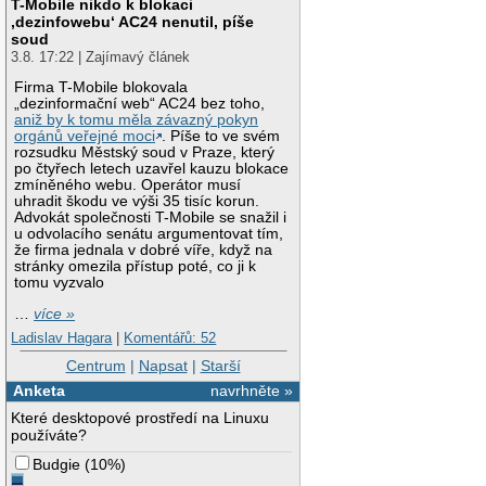
T-Mobile nikdo k blokaci
‚dezinfowebu‘ AC24 nenutil, píše
soud
3.8. 17:22 | Zajímavý článek
Firma T-Mobile blokovala
„dezinformační web“ AC24 bez toho,
aniž by k tomu měla závazný pokyn
orgánů veřejné moci
. Píše to ve svém
rozsudku Městský soud v Praze, který
po čtyřech letech uzavřel kauzu blokace
zmíněného webu. Operátor musí
uhradit škodu ve výši 35 tisíc korun.
Advokát společnosti T-Mobile se snažil i
u odvolacího senátu argumentovat tím,
že firma jednala v dobré víře, když na
stránky omezila přístup poté, co ji k
tomu vyzvalo
…
více »
Ladislav Hagara
|
Komentářů: 52
Centrum
|
Napsat
|
Starší
Anketa
navrhněte »
Které desktopové prostředí na Linuxu
používáte?
Budgie
(
10%
)