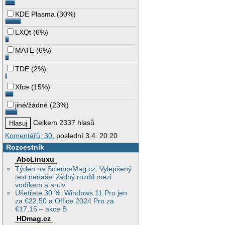
KDE Plasma
(
30%
)
LXQt
(
6%
)
MATE
(
6%
)
TDE
(
2%
)
Xfce
(
15%
)
jiné/žádné
(
23%
)
Celkem 2337 hlasů
Komentářů: 30
, poslední 3.4. 20:20
Rozcestník
AbcLinuxu
Týden na ScienceMag.cz: Vylepšený
test nenašel žádný rozdíl mezi
vodíkem a antiv
Ušetřete 30 %: Windows 11 Pro jen
za €22,50 a Office 2024 Pro za
€17,15 – akce B
HDmag.cz