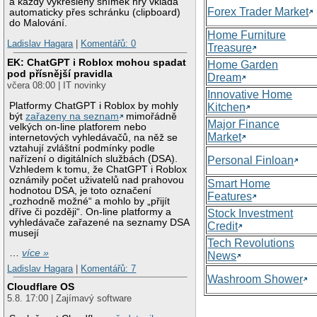
a každý vykreslený snímek hry vkládá
Forex Trader Market
automaticky přes schránku (clipboard)
do Malování.
Home Furniture
Ladislav Hagara
|
Komentářů: 0
Treasure
EK: ChatGPT i Roblox mohou spadat
Home Garden
pod přísnější pravidla
Dream
včera 08:00 | IT novinky
Innovative Home
Platformy ChatGPT i Roblox by mohly
Kitchen
být
zařazeny na seznam
mimořádně
Major Finance
velkých on-line platforem nebo
Market
internetových vyhledávačů, na něž se
vztahují zvláštní podmínky podle
nařízení o digitálních službách (DSA).
Personal Finloan
Vzhledem k tomu, že ChatGPT i Roblox
oznámily počet uživatelů nad prahovou
Smart Home
hodnotou DSA, je toto označení
Features
„rozhodně možné“ a mohlo by „přijít
dříve či později“. On-line platformy a
Stock Investment
vyhledávače zařazené na seznamy DSA
Credit
musejí
Tech Revolutions
…
více »
News
Ladislav Hagara
|
Komentářů: 7
Washroom Shower
Cloudflare OS
5.8. 17:00 | Zajímavý software