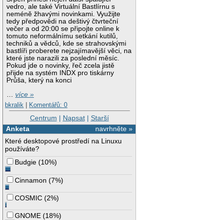
vedro, ale také Virtuální Bastlírnu s
neméně žhavými novinkami. Využijte
tedy předpovědi na deštivý čtvrteční
večer a od 20:00 se připojte online k
tomuto neformálnímu setkání kutilů,
techniků a vědců, kde se strahovskými
bastlíři proberete nejzajímavější věci, na
které jste narazili za poslední měsíc.
Pokud jde o novinky, řeč zcela jistě
přijde na systém INDX pro tiskárny
Průša, který na konci
…
více »
bkralik
|
Komentářů: 0
Centrum
|
Napsat
|
Starší
Anketa
navrhněte »
Které desktopové prostředí na Linuxu
používáte?
Budgie
(
10%
)
Cinnamon
(
7%
)
COSMIC
(
2%
)
GNOME
(
18%
)