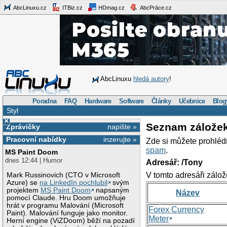
AbcLinuxu.cz
ITBiz.cz
HDmag.cz
AbcPráce.cz
AbcLinuxu
hledá autory
!
Poradna
FAQ
Hardware
Software
Články
Učebnice
Blog
Styl
×
Seznam zálože
Zprávičky
napište »
Pracovní nabídky
inzerujte »
Zde si můžete prohléd
spam
.
MS Paint Doom
dnes 12:44 | Humor
Adresář: /Tony
V tomto adresáři zálož
Mark Russinovich (CTO v Microsoft
Azure) se
na LinkedIn pochlubil
svým
projektem
MS Paint Doom
napsaným
Název
pomocí Claude. Hru Doom umožňuje
hrát v programu Malování (Microsoft
Forex Currency
Paint). Malování funguje jako monitor.
Meter
Herní engine (ViZDoom) běží na pozadí