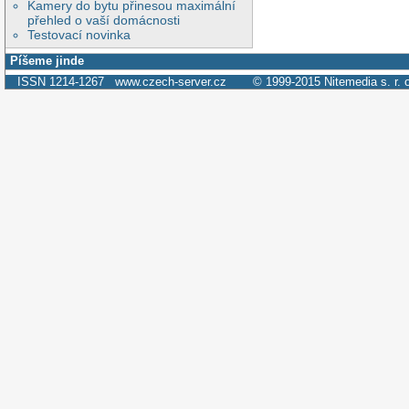
Kamery do bytu přinesou maximální
přehled o vaší domácnosti
Testovací novinka
Píšeme jinde
ISSN 1214-1267
www.czech-server.cz
© 1999-2015
Nitemedia s. r. 