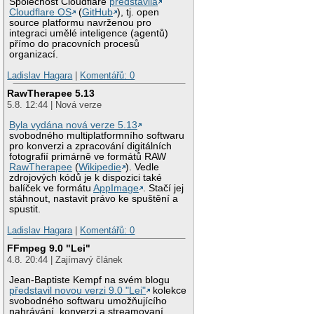
Společnost Cloudflare
představila
Cloudflare OS
(
GitHub
), tj. open
source platformu navrženou pro
integraci umělé inteligence (agentů)
přímo do pracovních procesů
organizací.
Ladislav Hagara
|
Komentářů: 0
RawTherapee 5.13
5.8. 12:44 | Nová verze
Byla vydána nová verze 5.13
svobodného multiplatformního softwaru
pro konverzi a zpracování digitálních
fotografií primárně ve formátů RAW
RawTherapee
(
Wikipedie
). Vedle
zdrojových kódů je k dispozici také
balíček ve formátu
AppImage
. Stačí jej
stáhnout, nastavit právo ke spuštění a
spustit.
Ladislav Hagara
|
Komentářů: 0
FFmpeg 9.0 "Lei"
4.8. 20:44 | Zajímavý článek
Jean-Baptiste Kempf na svém blogu
představil novou verzi 9.0 "Lei"
kolekce
svobodného softwaru umožňujícího
nahrávání, konverzi a streamovaní