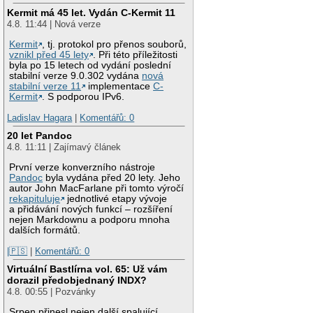
Kermit má 45 let. Vydán C-Kermit 11
4.8. 11:44 | Nová verze
Kermit
, tj. protokol pro přenos souborů,
vznikl před 45 lety
. Při této příležitosti
byla po 15 letech od vydání poslední
stabilní verze 9.0.302 vydána
nová
stabilní verze 11
implementace
C-
Kermit
. S podporou IPv6.
Ladislav Hagara
|
Komentářů: 0
20 let Pandoc
4.8. 11:11 | Zajímavý článek
První verze konverzního nástroje
Pandoc
byla vydána před 20 lety. Jeho
autor John MacFarlane při tomto výročí
rekapituluje
jednotlivé etapy vývoje
a přidávání nových funkcí – rozšíření
nejen Markdownu a podporu mnoha
dalších formátů.
|🇵🇸
|
Komentářů: 0
Virtuální Bastlírna vol. 65: Už vám
dorazil předobjednaný INDX?
4.8. 00:55 | Pozvánky
Srpen přinesl nejen další spalující