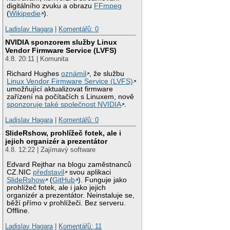
digitálního zvuku a obrazu
FFmpeg
(
Wikipedie
).
Ladislav Hagara
|
Komentářů: 0
NVIDIA sponzorem služby Linux
Vendor Firmware Service (LVFS)
4.8. 20:11 | Komunita
Richard Hughes
oznámil
, že službu
Linux Vendor Firmware Service (LVFS)
umožňující aktualizovat firmware
zařízení na počítačích s Linuxem, nově
sponzoruje také společnost NVIDIA
.
Ladislav Hagara
|
Komentářů: 0
SlideRshow, prohlížeč fotek, ale i
jejich organizér a prezentátor
4.8. 12:22 | Zajímavý software
Edvard Rejthar na blogu zaměstnanců
CZ.NIC
představil
svou aplikaci
SlideRshow
(
GitHub
). Funguje jako
prohlížeč fotek, ale i jako jejich
organizér a prezentátor. Neinstaluje se,
běží přímo v prohlížeči. Bez serveru.
Offline.
Ladislav Hagara
|
Komentářů: 11