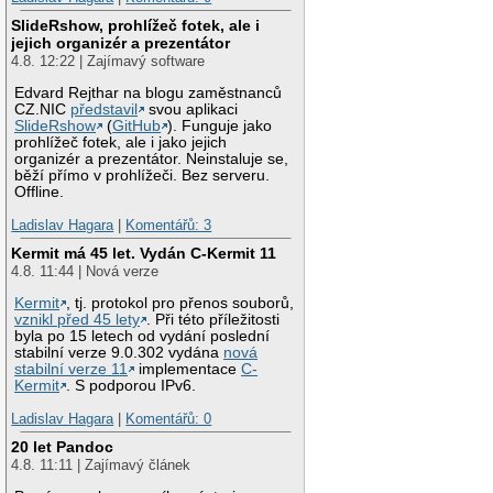
SlideRshow, prohlížeč fotek, ale i
jejich organizér a prezentátor
4.8. 12:22 | Zajímavý software
Edvard Rejthar na blogu zaměstnanců
CZ.NIC
představil
svou aplikaci
SlideRshow
(
GitHub
). Funguje jako
prohlížeč fotek, ale i jako jejich
organizér a prezentátor. Neinstaluje se,
běží přímo v prohlížeči. Bez serveru.
Offline.
Ladislav Hagara
|
Komentářů: 3
Kermit má 45 let. Vydán C-Kermit 11
4.8. 11:44 | Nová verze
Kermit
, tj. protokol pro přenos souborů,
vznikl před 45 lety
. Při této příležitosti
byla po 15 letech od vydání poslední
stabilní verze 9.0.302 vydána
nová
stabilní verze 11
implementace
C-
Kermit
. S podporou IPv6.
Ladislav Hagara
|
Komentářů: 0
20 let Pandoc
4.8. 11:11 | Zajímavý článek