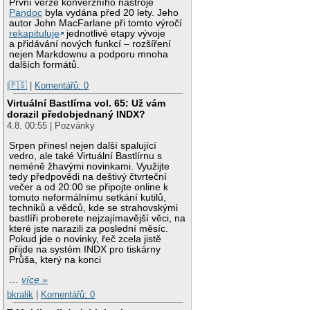
První verze konverzního nástroje
Pandoc
byla vydána před 20 lety. Jeho
autor John MacFarlane při tomto výročí
rekapituluje
jednotlivé etapy vývoje
a přidávání nových funkcí – rozšíření
nejen Markdownu a podporu mnoha
dalších formátů.
|🇵🇸
|
Komentářů: 0
Virtuální Bastlírna vol. 65: Už vám
dorazil předobjednaný INDX?
4.8. 00:55 | Pozvánky
Srpen přinesl nejen další spalující
vedro, ale také Virtuální Bastlírnu s
neméně žhavými novinkami. Využijte
tedy předpovědi na deštivý čtvrteční
večer a od 20:00 se připojte online k
tomuto neformálnímu setkání kutilů,
techniků a vědců, kde se strahovskými
bastlíři proberete nejzajímavější věci, na
které jste narazili za poslední měsíc.
Pokud jde o novinky, řeč zcela jistě
přijde na systém INDX pro tiskárny
Průša, který na konci
…
více »
bkralik
|
Komentářů: 0