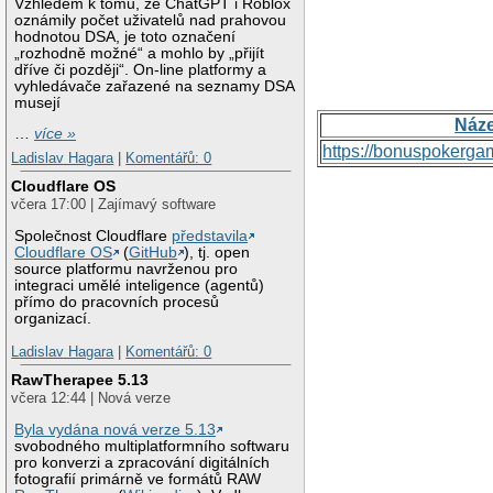
Vzhledem k tomu, že ChatGPT i Roblox
oznámily počet uživatelů nad prahovou
hodnotou DSA, je toto označení
„rozhodně možné“ a mohlo by „přijít
dříve či později“. On-line platformy a
vyhledávače zařazené na seznamy DSA
musejí
Náz
…
více »
https://bonuspokerga
Ladislav Hagara
|
Komentářů: 0
Cloudflare OS
včera 17:00 | Zajímavý software
Společnost Cloudflare
představila
Cloudflare OS
(
GitHub
), tj. open
source platformu navrženou pro
integraci umělé inteligence (agentů)
přímo do pracovních procesů
organizací.
Ladislav Hagara
|
Komentářů: 0
RawTherapee 5.13
včera 12:44 | Nová verze
Byla vydána nová verze 5.13
svobodného multiplatformního softwaru
pro konverzi a zpracování digitálních
fotografií primárně ve formátů RAW