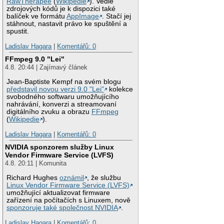
RawTherapee
(
Wikipedie
). Vedle
zdrojových kódů je k dispozici také
balíček ve formátu
AppImage
. Stačí jej
stáhnout, nastavit právo ke spuštění a
spustit.
Ladislav Hagara
|
Komentářů: 0
FFmpeg 9.0 "Lei"
4.8. 20:44 | Zajímavý článek
Jean-Baptiste Kempf na svém blogu
představil novou verzi 9.0 "Lei"
kolekce
svobodného softwaru umožňujícího
nahrávání, konverzi a streamovaní
digitálního zvuku a obrazu
FFmpeg
(
Wikipedie
).
Ladislav Hagara
|
Komentářů: 0
NVIDIA sponzorem služby Linux
Vendor Firmware Service (LVFS)
4.8. 20:11 | Komunita
Richard Hughes
oznámil
, že službu
Linux Vendor Firmware Service (LVFS)
umožňující aktualizovat firmware
zařízení na počítačích s Linuxem, nově
sponzoruje také společnost NVIDIA
.
Ladislav Hagara
|
Komentářů: 0