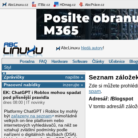
AbcLinuxu.cz
ITBiz.cz
HDmag.cz
AbcPráce.cz
AbcLinuxu
hledá autory
!
Poradna
FAQ
Hardware
Software
Články
Učebnice
Blog
Styl
×
Seznam zálože
Zprávičky
napište »
Pracovní nabídky
inzerujte »
Zde si můžete prohléd
spam
.
EK: ChatGPT i Roblox mohou spadat
pod přísnější pravidla
Adresář: /Blogspot
dnes 08:00 | IT novinky
V tomto adresáři zálož
Platformy ChatGPT i Roblox by mohly
být
zařazeny na seznam
mimořádně
velkých on-line platforem nebo
internetových vyhledávačů, na něž se
vztahují zvláštní podmínky podle
nařízení o digitálních službách (DSA).