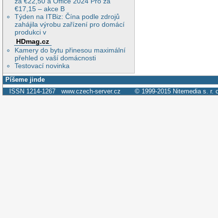
za €22,50 a Office 2024 Pro za
€17,15 – akce B
Týden na ITBiz: Čína podle zdrojů
zahájila výrobu zařízení pro domácí
produkci v
HDmag.cz
Kamery do bytu přinesou maximální
přehled o vaší domácnosti
Testovací novinka
Píšeme jinde
ISSN 1214-1267
www.czech-server.cz
© 1999-2015
Nitemedia s. r. 