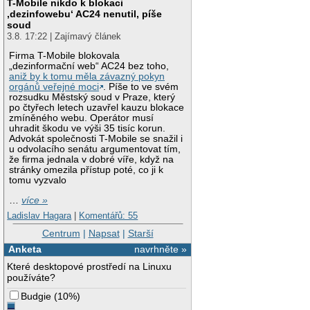
T-Mobile nikdo k blokaci
‚dezinfowebu‘ AC24 nenutil, píše
soud
3.8. 17:22 | Zajímavý článek
Firma T-Mobile blokovala
„dezinformační web“ AC24 bez toho,
aniž by k tomu měla závazný pokyn
orgánů veřejné moci
. Píše to ve svém
rozsudku Městský soud v Praze, který
po čtyřech letech uzavřel kauzu blokace
zmíněného webu. Operátor musí
uhradit škodu ve výši 35 tisíc korun.
Advokát společnosti T-Mobile se snažil i
u odvolacího senátu argumentovat tím,
že firma jednala v dobré víře, když na
stránky omezila přístup poté, co ji k
tomu vyzvalo
…
více »
Ladislav Hagara
|
Komentářů: 55
Centrum
|
Napsat
|
Starší
Anketa
navrhněte »
Které desktopové prostředí na Linuxu
používáte?
Budgie
(
10%
)