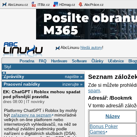
AbcLinuxu.cz
ITBiz.cz
HDmag.cz
AbcPráce.cz
AbcLinuxu
hledá autory
!
Poradna
FAQ
Hardware
Software
Články
Učebnice
Blog
Styl
×
Seznam zálože
Zprávičky
napište »
Pracovní nabídky
inzerujte »
Zde si můžete prohléd
spam
.
EK: ChatGPT i Roblox mohou spadat
pod přísnější pravidla
Adresář: /Bookmrk
dnes 08:00 | IT novinky
V tomto adresáři zálož
Platformy ChatGPT i Roblox by mohly
být
zařazeny na seznam
mimořádně
Název
velkých on-line platforem nebo
internetových vyhledávačů, na něž se
Bonus Poker
vztahují zvláštní podmínky podle
Games
nařízení o digitálních službách (DSA).