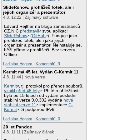
SlideRshow, prohlížeč fotek, ale i
jejich organizér a prezentátor
4.8. 12:22 | Zajímavý software
Edvard Rejthar na blogu zaměstnanců
CZ.NIC
představil
svou aplikaci
SlideRshow
(
GitHub
). Funguje jako
prohlížeč fotek, ale i jako jejich
organizér a prezentátor. Neinstaluje se,
běží přímo v prohlížeči. Bez serveru.
Offline.
Ladislav Hagara
|
Komentářů: 9
Kermit má 45 let. Vydán C-Kermit 11
4.8. 11:44 | Nová verze
Kermit
, tj. protokol pro přenos souborů,
vznikl před 45 lety
. Při této příležitosti
byla po 15 letech od vydání poslední
stabilní verze 9.0.302 vydána
nová
stabilní verze 11
implementace
C-
Kermit
. S podporou IPv6.
Ladislav Hagara
|
Komentářů: 0
20 let Pandoc
4.8. 11:11 | Zajímavý článek