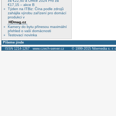
za €22,50 a Office 2024 Pro za
€17,15 – akce B
Týden na ITBiz: Čína podle zdrojů
zahájila výrobu zařízení pro domácí
produkci v
HDmag.cz
Kamery do bytu přinesou maximální
přehled o vaší domácnosti
Testovací novinka
Píšeme jinde
ISSN 1214-1267
www.czech-server.cz
© 1999-2015
Nitemedia s. r. 