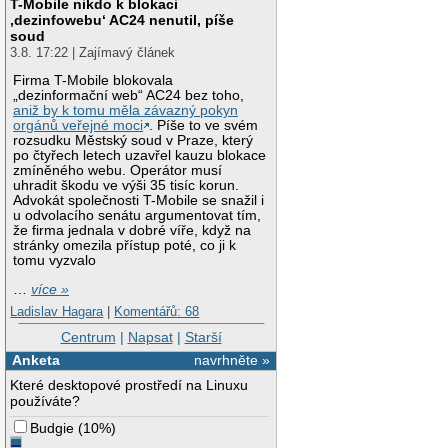
T-Mobile nikdo k blokaci
‚dezinfowebu‘ AC24 nenutil, píše
soud
3.8. 17:22 | Zajímavý článek
Firma T-Mobile blokovala
„dezinformační web“ AC24 bez toho,
aniž by k tomu měla závazný pokyn
orgánů veřejné moci
. Píše to ve svém
rozsudku Městský soud v Praze, který
po čtyřech letech uzavřel kauzu blokace
zmíněného webu. Operátor musí
uhradit škodu ve výši 35 tisíc korun.
Advokát společnosti T-Mobile se snažil i
u odvolacího senátu argumentovat tím,
že firma jednala v dobré víře, když na
stránky omezila přístup poté, co ji k
tomu vyzvalo
…
více »
Ladislav Hagara
|
Komentářů: 68
Centrum
|
Napsat
|
Starší
Anketa
navrhněte »
Které desktopové prostředí na Linuxu
používáte?
Budgie
(
10%
)