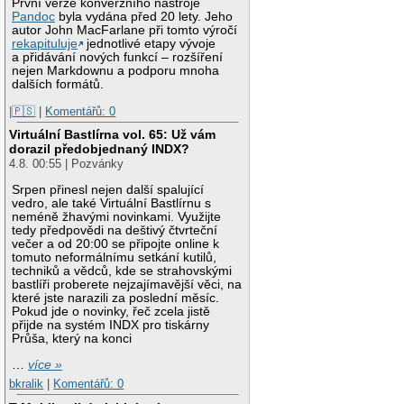
První verze konverzního nástroje
Pandoc
byla vydána před 20 lety. Jeho
autor John MacFarlane při tomto výročí
rekapituluje
jednotlivé etapy vývoje
a přidávání nových funkcí – rozšíření
nejen Markdownu a podporu mnoha
dalších formátů.
|🇵🇸
|
Komentářů: 0
Virtuální Bastlírna vol. 65: Už vám
dorazil předobjednaný INDX?
4.8. 00:55 | Pozvánky
Srpen přinesl nejen další spalující
vedro, ale také Virtuální Bastlírnu s
neméně žhavými novinkami. Využijte
tedy předpovědi na deštivý čtvrteční
večer a od 20:00 se připojte online k
tomuto neformálnímu setkání kutilů,
techniků a vědců, kde se strahovskými
bastlíři proberete nejzajímavější věci, na
které jste narazili za poslední měsíc.
Pokud jde o novinky, řeč zcela jistě
přijde na systém INDX pro tiskárny
Průša, který na konci
…
více »
bkralik
|
Komentářů: 0