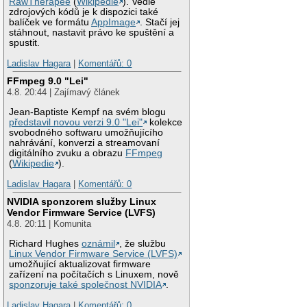
RawTherapee
(
Wikipedie
). Vedle
zdrojových kódů je k dispozici také
balíček ve formátu
AppImage
. Stačí jej
stáhnout, nastavit právo ke spuštění a
spustit.
Ladislav Hagara
|
Komentářů: 0
FFmpeg 9.0 "Lei"
4.8. 20:44 | Zajímavý článek
Jean-Baptiste Kempf na svém blogu
představil novou verzi 9.0 "Lei"
kolekce
svobodného softwaru umožňujícího
nahrávání, konverzi a streamovaní
digitálního zvuku a obrazu
FFmpeg
(
Wikipedie
).
Ladislav Hagara
|
Komentářů: 0
NVIDIA sponzorem služby Linux
Vendor Firmware Service (LVFS)
4.8. 20:11 | Komunita
Richard Hughes
oznámil
, že službu
Linux Vendor Firmware Service (LVFS)
umožňující aktualizovat firmware
zařízení na počítačích s Linuxem, nově
sponzoruje také společnost NVIDIA
.
Ladislav Hagara
|
Komentářů: 0