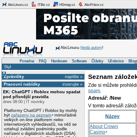
AbcLinuxu.cz
ITBiz.cz
HDmag.cz
AbcPráce.cz
AbcLinuxu
hledá autory
!
Poradna
FAQ
Hardware
Software
Články
Učebnice
Blog
Styl
×
Seznam zálože
Zprávičky
napište »
Pracovní nabídky
inzerujte »
Zde si můžete prohléd
spam
.
EK: ChatGPT i Roblox mohou spadat
pod přísnější pravidla
Adresář: /New
dnes 08:00 | IT novinky
V tomto adresáři zálož
Platformy ChatGPT i Roblox by mohly
být
zařazeny na seznam
mimořádně
Název
velkých on-line platforem nebo
internetových vyhledávačů, na něž se
About Crown
vztahují zvláštní podmínky podle
Casino
nařízení o digitálních službách (DSA).