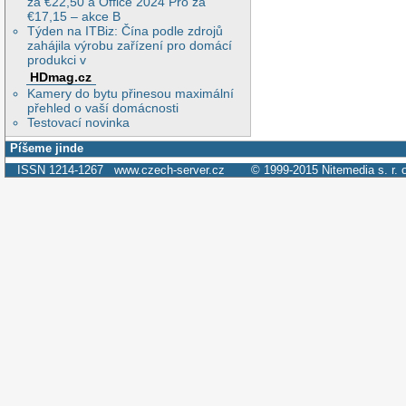
za €22,50 a Office 2024 Pro za
€17,15 – akce B
Týden na ITBiz: Čína podle zdrojů
zahájila výrobu zařízení pro domácí
produkci v
HDmag.cz
Kamery do bytu přinesou maximální
přehled o vaší domácnosti
Testovací novinka
Píšeme jinde
ISSN 1214-1267
www.czech-server.cz
© 1999-2015
Nitemedia s. r. 