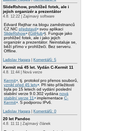
SlideRshow, prohlížeč fotek, ale i
jejich organizér a prezentátor
4.8. 12:22 | Zajímavý software
Edvard Rejthar na blogu zaměstnanců
CZ.NIC
představil
svou aplikaci
SlideRshow
(
GitHub
). Funguje jako
prohlížeč fotek, ale i jako jejich
organizér a prezentátor. Neinstaluje se,
běží přímo v prohlížeči. Bez serveru.
Offline.
Ladislav Hagara
|
Komentářů: 5
Kermit má 45 let. Vydán C-Kermit 11
4.8. 11:44 | Nová verze
Kermit
, tj. protokol pro přenos souborů,
vznikl před 45 lety
. Při této příležitosti
byla po 15 letech od vydání poslední
stabilní verze 9.0.302 vydána
nová
stabilní verze 11
implementace
C-
Kermit
. S podporou IPv6.
Ladislav Hagara
|
Komentářů: 0
20 let Pandoc
4.8. 11:11 | Zajímavý článek