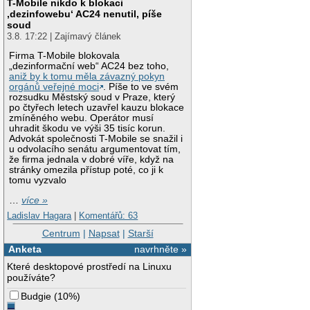
T-Mobile nikdo k blokaci
‚dezinfowebu‘ AC24 nenutil, píše
soud
3.8. 17:22 | Zajímavý článek
Firma T-Mobile blokovala
„dezinformační web“ AC24 bez toho,
aniž by k tomu měla závazný pokyn
orgánů veřejné moci
. Píše to ve svém
rozsudku Městský soud v Praze, který
po čtyřech letech uzavřel kauzu blokace
zmíněného webu. Operátor musí
uhradit škodu ve výši 35 tisíc korun.
Advokát společnosti T-Mobile se snažil i
u odvolacího senátu argumentovat tím,
že firma jednala v dobré víře, když na
stránky omezila přístup poté, co ji k
tomu vyzvalo
…
více »
Ladislav Hagara
|
Komentářů: 63
Centrum
|
Napsat
|
Starší
Anketa
navrhněte »
Které desktopové prostředí na Linuxu
používáte?
Budgie
(
10%
)