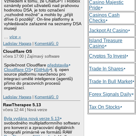
Vzhledem k tomu, že ChatGPT i Roblox
Casino Majestic
oznámily počet uživatelů nad prahovou
Pride
hodnotou DSA, je toto označení
„rozhodně možné“ a mohlo by „přijít
Casinos Cash
dříve či později“. On-line platformy a
Checks
vyhledávače zařazené na seznamy DSA
musejí
Jackpot At Casino
…
více »
Island Treasure
Ladislav Hagara
|
Komentářů: 0
Casino
Cloudflare OS
Cryptos To Invest
včera 17:00 | Zajímavý software
Společnost Cloudflare
představila
Trade In Shares
Cloudflare OS
(
GitHub
), tj. open
source platformu navrženou pro
integraci umělé inteligence (agentů)
Trade In Bull Market
přímo do pracovních procesů
organizací.
Forex Signals Daily
Ladislav Hagara
|
Komentářů: 0
RawTherapee 5.13
Tax On Stocks
včera 12:44 | Nová verze
Byla vydána nová verze 5.13
svobodného multiplatformního softwaru
pro konverzi a zpracování digitálních
fotografií primárně ve formátů RAW