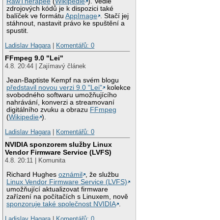
RawTherapee
(
Wikipedie
). Vedle
zdrojových kódů je k dispozici také
balíček ve formátu
AppImage
. Stačí jej
stáhnout, nastavit právo ke spuštění a
spustit.
Ladislav Hagara
|
Komentářů: 0
FFmpeg 9.0 "Lei"
4.8. 20:44 | Zajímavý článek
Jean-Baptiste Kempf na svém blogu
představil novou verzi 9.0 "Lei"
kolekce
svobodného softwaru umožňujícího
nahrávání, konverzi a streamovaní
digitálního zvuku a obrazu
FFmpeg
(
Wikipedie
).
Ladislav Hagara
|
Komentářů: 0
NVIDIA sponzorem služby Linux
Vendor Firmware Service (LVFS)
4.8. 20:11 | Komunita
Richard Hughes
oznámil
, že službu
Linux Vendor Firmware Service (LVFS)
umožňující aktualizovat firmware
zařízení na počítačích s Linuxem, nově
sponzoruje také společnost NVIDIA
.
Ladislav Hagara
|
Komentářů: 0