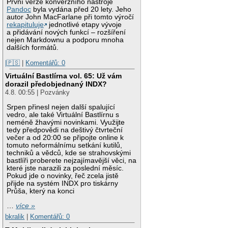
První verze konverzního nástroje
Pandoc
byla vydána před 20 lety. Jeho
autor John MacFarlane při tomto výročí
rekapituluje
jednotlivé etapy vývoje
a přidávání nových funkcí – rozšíření
nejen Markdownu a podporu mnoha
dalších formátů.
|🇵🇸
|
Komentářů: 0
Virtuální Bastlírna vol. 65: Už vám
dorazil předobjednaný INDX?
4.8. 00:55 | Pozvánky
Srpen přinesl nejen další spalující
vedro, ale také Virtuální Bastlírnu s
neméně žhavými novinkami. Využijte
tedy předpovědi na deštivý čtvrteční
večer a od 20:00 se připojte online k
tomuto neformálnímu setkání kutilů,
techniků a vědců, kde se strahovskými
bastlíři proberete nejzajímavější věci, na
které jste narazili za poslední měsíc.
Pokud jde o novinky, řeč zcela jistě
přijde na systém INDX pro tiskárny
Průša, který na konci
…
více »
bkralik
|
Komentářů: 0