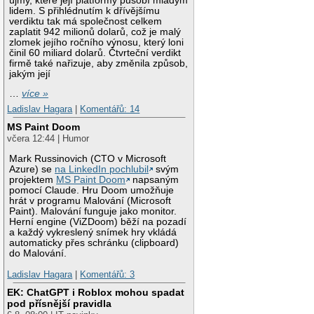
újmy, které její platformy působí mladým
lidem. S přihlédnutím k dřívějšímu
verdiktu tak má společnost celkem
zaplatit 942 milionů dolarů, což je malý
zlomek jejího ročního výnosu, který loni
činil 60 miliard dolarů. Čtvrteční verdikt
firmě také nařizuje, aby změnila způsob,
jakým její
…
více »
Ladislav Hagara
|
Komentářů: 14
MS Paint Doom
včera 12:44 | Humor
Mark Russinovich (CTO v Microsoft
Azure) se
na LinkedIn pochlubil
svým
projektem
MS Paint Doom
napsaným
pomocí Claude. Hru Doom umožňuje
hrát v programu Malování (Microsoft
Paint). Malování funguje jako monitor.
Herní engine (ViZDoom) běží na pozadí
a každý vykreslený snímek hry vkládá
automaticky přes schránku (clipboard)
do Malování.
Ladislav Hagara
|
Komentářů: 3
EK: ChatGPT i Roblox mohou spadat
pod přísnější pravidla