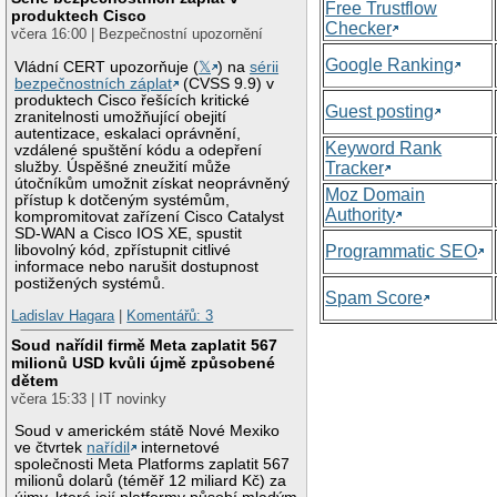
Free Trustflow
produktech Cisco
Checker
včera 16:00 | Bezpečnostní upozornění
Google Ranking
Vládní CERT upozorňuje (
𝕏
) na
sérii
bezpečnostních záplat
(CVSS 9.9) v
produktech Cisco řešících kritické
Guest posting
zranitelnosti umožňující obejití
autentizace, eskalaci oprávnění,
Keyword Rank
vzdálené spuštění kódu a odepření
služby. Úspěšné zneužití může
Tracker
útočníkům umožnit získat neoprávněný
Moz Domain
přístup k dotčeným systémům,
Authority
kompromitovat zařízení Cisco Catalyst
SD-WAN a Cisco IOS XE, spustit
libovolný kód, zpřístupnit citlivé
Programmatic SEO
informace nebo narušit dostupnost
postižených systémů.
Spam Score
Ladislav Hagara
|
Komentářů: 3
Soud nařídil firmě Meta zaplatit 567
milionů USD kvůli újmě způsobené
dětem
včera 15:33 | IT novinky
Soud v americkém státě Nové Mexiko
ve čtvrtek
nařídil
internetové
společnosti Meta Platforms zaplatit 567
milionů dolarů (téměř 12 miliard Kč) za