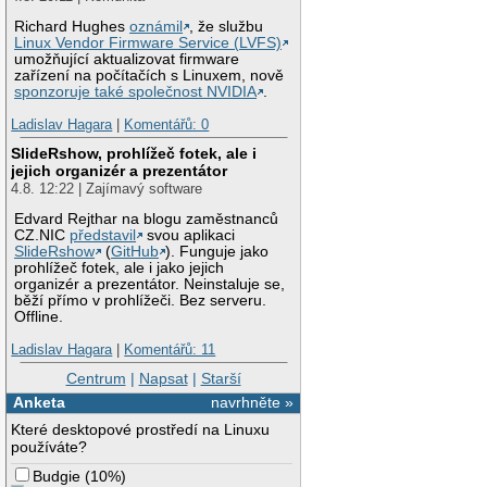
Richard Hughes
oznámil
, že službu
Linux Vendor Firmware Service (LVFS)
umožňující aktualizovat firmware
zařízení na počítačích s Linuxem, nově
sponzoruje také společnost NVIDIA
.
Ladislav Hagara
|
Komentářů: 0
SlideRshow, prohlížeč fotek, ale i
jejich organizér a prezentátor
4.8. 12:22 | Zajímavý software
Edvard Rejthar na blogu zaměstnanců
CZ.NIC
představil
svou aplikaci
SlideRshow
(
GitHub
). Funguje jako
prohlížeč fotek, ale i jako jejich
organizér a prezentátor. Neinstaluje se,
běží přímo v prohlížeči. Bez serveru.
Offline.
Ladislav Hagara
|
Komentářů: 11
Centrum
|
Napsat
|
Starší
Anketa
navrhněte »
Které desktopové prostředí na Linuxu
používáte?
Budgie
(
10%
)