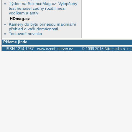
Týden na ScienceMag.cz: Vylepšený
test nenašel žádný rozdíl mezi
vodíkem a antiv
HDmag.cz
Kamery do bytu přinesou maximální
přehled o vaší domácnosti
Testovací novinka
Píšeme jinde
ISSN 1214-1267
www.czech-server.cz
© 1999-2015
Nitemedia s. r. 