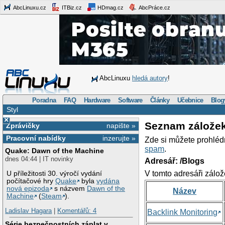
AbcLinuxu.cz
ITBiz.cz
HDmag.cz
AbcPráce.cz
AbcLinuxu
hledá autory
!
Poradna
FAQ
Hardware
Software
Články
Učebnice
Blog
Styl
×
Seznam zálože
Zprávičky
napište »
Pracovní nabídky
inzerujte »
Zde si můžete prohléd
spam
.
Quake: Dawn of the Machine
dnes 04:44 | IT novinky
Adresář: /Blogs
V tomto adresáři zálož
U příležitosti 30. výročí vydání
počítačové hry
Quake
byla
vydána
nová epizoda
s názvem
Dawn of the
Název
Machine
(
Steam
).
Ladislav Hagara
|
Komentářů: 4
Backlink Monitoring
Série bezpečnostních záplat v