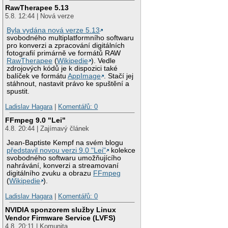
RawTherapee 5.13
5.8. 12:44 | Nová verze
Byla vydána nová verze 5.13
svobodného multiplatformního softwaru
pro konverzi a zpracování digitálních
fotografií primárně ve formátů RAW
RawTherapee
(
Wikipedie
). Vedle
zdrojových kódů je k dispozici také
balíček ve formátu
AppImage
. Stačí jej
stáhnout, nastavit právo ke spuštění a
spustit.
Ladislav Hagara
|
Komentářů: 0
FFmpeg 9.0 "Lei"
4.8. 20:44 | Zajímavý článek
Jean-Baptiste Kempf na svém blogu
představil novou verzi 9.0 "Lei"
kolekce
svobodného softwaru umožňujícího
nahrávání, konverzi a streamovaní
digitálního zvuku a obrazu
FFmpeg
(
Wikipedie
).
Ladislav Hagara
|
Komentářů: 0
NVIDIA sponzorem služby Linux
Vendor Firmware Service (LVFS)
4.8. 20:11 | Komunita