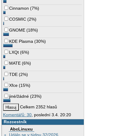
Cinnamon
(
7%
)
COSMIC
(
2%
)
GNOME
(
18%
)
KDE Plasma
(
30%
)
LXQt
(
6%
)
MATE
(
6%
)
TDE
(
2%
)
Xfce
(
15%
)
jiné/žádné
(
23%
)
Celkem 2352 hlasů
Komentářů: 30
, poslední 3.4. 20:20
Rozcestník
AbcLinuxu
Událo se v týdnu 32/2026