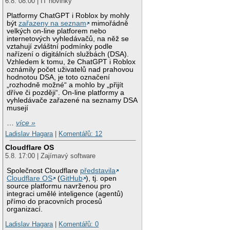
6.8. 08:00 | IT novinky
Platformy ChatGPT i Roblox by mohly
být
zařazeny na seznam
mimořádně
velkých on-line platforem nebo
internetových vyhledávačů, na něž se
vztahují zvláštní podmínky podle
nařízení o digitálních službách (DSA).
Vzhledem k tomu, že ChatGPT i Roblox
oznámily počet uživatelů nad prahovou
hodnotou DSA, je toto označení
„rozhodně možné“ a mohlo by „přijít
dříve či později“. On-line platformy a
vyhledávače zařazené na seznamy DSA
musejí
…
více »
Ladislav Hagara
|
Komentářů: 12
Cloudflare OS
5.8. 17:00 | Zajímavý software
Společnost Cloudflare
představila
Cloudflare OS
(
GitHub
), tj. open
source platformu navrženou pro
integraci umělé inteligence (agentů)
přímo do pracovních procesů
organizací.
Ladislav Hagara
|
Komentářů: 0