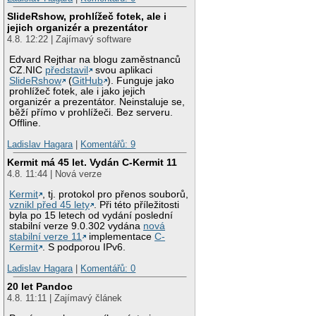
SlideRshow, prohlížeč fotek, ale i
jejich organizér a prezentátor
4.8. 12:22 | Zajímavý software
Edvard Rejthar na blogu zaměstnanců
CZ.NIC
představil
svou aplikaci
SlideRshow
(
GitHub
). Funguje jako
prohlížeč fotek, ale i jako jejich
organizér a prezentátor. Neinstaluje se,
běží přímo v prohlížeči. Bez serveru.
Offline.
Ladislav Hagara
|
Komentářů: 9
Kermit má 45 let. Vydán C-Kermit 11
4.8. 11:44 | Nová verze
Kermit
, tj. protokol pro přenos souborů,
vznikl před 45 lety
. Při této příležitosti
byla po 15 letech od vydání poslední
stabilní verze 9.0.302 vydána
nová
stabilní verze 11
implementace
C-
Kermit
. S podporou IPv6.
Ladislav Hagara
|
Komentářů: 0
20 let Pandoc
4.8. 11:11 | Zajímavý článek