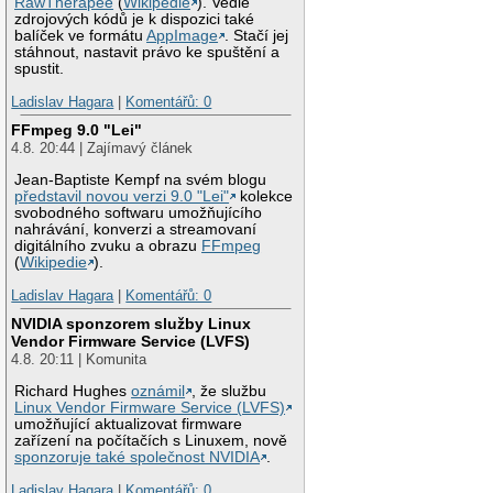
RawTherapee
(
Wikipedie
). Vedle
zdrojových kódů je k dispozici také
balíček ve formátu
AppImage
. Stačí jej
stáhnout, nastavit právo ke spuštění a
spustit.
Ladislav Hagara
|
Komentářů: 0
FFmpeg 9.0 "Lei"
4.8. 20:44 | Zajímavý článek
Jean-Baptiste Kempf na svém blogu
představil novou verzi 9.0 "Lei"
kolekce
svobodného softwaru umožňujícího
nahrávání, konverzi a streamovaní
digitálního zvuku a obrazu
FFmpeg
(
Wikipedie
).
Ladislav Hagara
|
Komentářů: 0
NVIDIA sponzorem služby Linux
Vendor Firmware Service (LVFS)
4.8. 20:11 | Komunita
Richard Hughes
oznámil
, že službu
Linux Vendor Firmware Service (LVFS)
umožňující aktualizovat firmware
zařízení na počítačích s Linuxem, nově
sponzoruje také společnost NVIDIA
.
Ladislav Hagara
|
Komentářů: 0