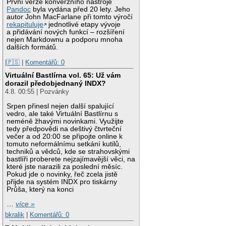
První verze konverzního nástroje
Pandoc
byla vydána před 20 lety. Jeho
autor John MacFarlane při tomto výročí
rekapituluje
jednotlivé etapy vývoje
a přidávání nových funkcí – rozšíření
nejen Markdownu a podporu mnoha
dalších formátů.
|🇵🇸
|
Komentářů: 0
Virtuální Bastlírna vol. 65: Už vám
dorazil předobjednaný INDX?
4.8. 00:55 | Pozvánky
Srpen přinesl nejen další spalující
vedro, ale také Virtuální Bastlírnu s
neméně žhavými novinkami. Využijte
tedy předpovědi na deštivý čtvrteční
večer a od 20:00 se připojte online k
tomuto neformálnímu setkání kutilů,
techniků a vědců, kde se strahovskými
bastlíři proberete nejzajímavější věci, na
které jste narazili za poslední měsíc.
Pokud jde o novinky, řeč zcela jistě
přijde na systém INDX pro tiskárny
Průša, který na konci
…
více »
bkralik
|
Komentářů: 0