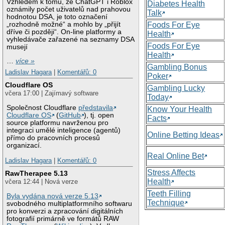
Vzhledem k tomu, že ChatGPT i Roblox
Diabetes Health
oznámily počet uživatelů nad prahovou
Talk
hodnotou DSA, je toto označení
„rozhodně možné“ a mohlo by „přijít
Foods For Eye
dříve či později“. On-line platformy a
Health
vyhledávače zařazené na seznamy DSA
Foods For Eye
musejí
Health
…
více »
Gambling Bonus
Ladislav Hagara
|
Komentářů: 0
Poker
Cloudflare OS
Gambling Lucky
včera 17:00 | Zajímavý software
Today
Společnost Cloudflare
představila
Know Your Health
Cloudflare OS
(
GitHub
), tj. open
Facts
source platformu navrženou pro
integraci umělé inteligence (agentů)
Online Betting Ideas
přímo do pracovních procesů
organizací.
Real Online Bet
Ladislav Hagara
|
Komentářů: 0
Stress Affects
RawTherapee 5.13
Health
včera 12:44 | Nová verze
Teeth Filling
Byla vydána nová verze 5.13
Technique
svobodného multiplatformního softwaru
pro konverzi a zpracování digitálních
fotografií primárně ve formátů RAW