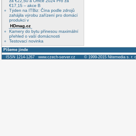
za €22,50 a Office 2024 Pro za
€17,15 – akce B
Týden na ITBiz: Čína podle zdrojů
zahájila výrobu zařízení pro domácí
produkci v
HDmag.cz
Kamery do bytu přinesou maximální
přehled o vaší domácnosti
Testovací novinka
Píšeme jinde
ISSN 1214-1267
www.czech-server.cz
© 1999-2015
Nitemedia s. r. 