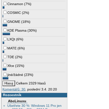
Cinnamon
(
7%
)
COSMIC
(
2%
)
GNOME
(
18%
)
KDE Plasma
(
30%
)
LXQt
(
6%
)
MATE
(
6%
)
TDE
(
2%
)
Xfce
(
15%
)
jiné/žádné
(
23%
)
Celkem 2329 hlasů
Komentářů: 30
, poslední 3.4. 20:20
Rozcestník
AbcLinuxu
Ušetřete 30 %: Windows 11 Pro jen