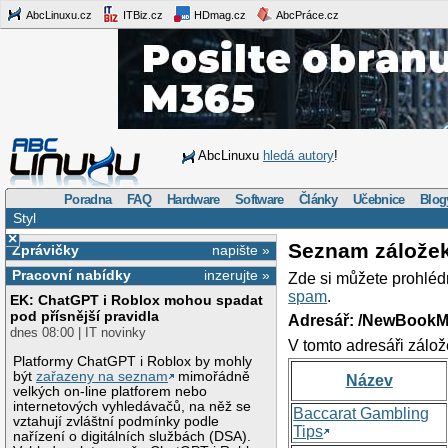
AbcLinuxu.cz
ITBiz.cz
HDmag.cz
AbcPráce.cz
AbcLinuxu
hledá autory
!
Poradna
FAQ
Hardware
Software
Články
Učebnice
Blog
Styl
×
Seznam zálože
Zprávičky
napište »
Pracovní nabídky
inzerujte »
Zde si můžete prohléd
spam
.
EK: ChatGPT i Roblox mohou spadat
pod přísnější pravidla
Adresář: /NewBookM
dnes 08:00 | IT novinky
V tomto adresáři zálož
Platformy ChatGPT i Roblox by mohly
být
zařazeny na seznam
mimořádně
Název
velkých on-line platforem nebo
internetových vyhledávačů, na něž se
Baccarat Gambling
vztahují zvláštní podmínky podle
Tips
nařízení o digitálních službách (DSA).