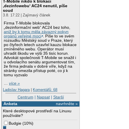
T-Mobile nikdo k blokaci
‚dezinfowebu‘ AC24 nenutil, píše
soud
3.8. 17:22 | Zajímavý článek
Firma T-Mobile blokovala
„dezinformační web“ AC24 bez toho,
aniž by k tomu měla závazný pokyn
orgánů veřejné moci
. Píše to ve svém
rozsudku Městský soud v Praze, který
po čtyřech letech uzavřel kauzu blokace
zmíněného webu. Operátor musí
uhradit škodu ve výši 35 tisíc korun.
Advokát společnosti T-Mobile se snažil i
u odvolacího senátu argumentovat tím,
že firma jednala v dobré víře, když na
stránky omezila přístup poté, co ji k
tomu vyzvalo
…
více »
Ladislav Hagara
|
Komentářů: 68
Centrum
|
Napsat
|
Starší
Anketa
navrhněte »
Které desktopové prostředí na Linuxu
používáte?
Budgie
(
10%
)