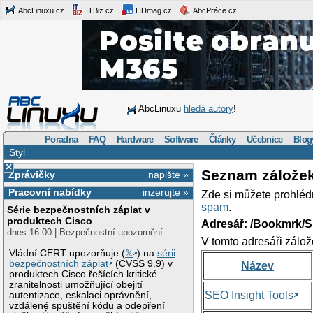
AbcLinuxu.cz
ITBiz.cz
HDmag.cz
AbcPráce.cz
AbcLinuxu
hledá autory
!
Poradna
FAQ
Hardware
Software
Články
Učebnice
Blog
Styl
×
Seznam zálože
Zprávičky
napište »
Pracovní nabídky
inzerujte »
Zde si můžete prohléd
spam
.
Série bezpečnostních záplat v
produktech Cisco
Adresář: /Bookmrk/S
dnes 16:00 | Bezpečnostní upozornění
V tomto adresáři zálož
Vládní CERT upozorňuje (
𝕏
) na
sérii
bezpečnostních záplat
(CVSS 9.9) v
Název
produktech Cisco řešících kritické
zranitelnosti umožňující obejití
SEO Insight Tools
autentizace, eskalaci oprávnění,
vzdálené spuštění kódu a odepření