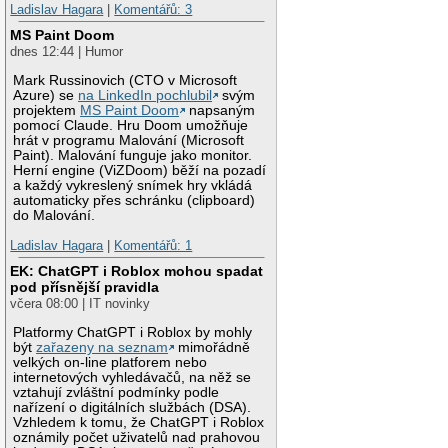
Ladislav Hagara
|
Komentářů: 3
MS Paint Doom
dnes 12:44 | Humor
Mark Russinovich (CTO v Microsoft
Azure) se
na LinkedIn pochlubil
svým
projektem
MS Paint Doom
napsaným
pomocí Claude. Hru Doom umožňuje
hrát v programu Malování (Microsoft
Paint). Malování funguje jako monitor.
Herní engine (ViZDoom) běží na pozadí
a každý vykreslený snímek hry vkládá
automaticky přes schránku (clipboard)
do Malování.
Ladislav Hagara
|
Komentářů: 1
EK: ChatGPT i Roblox mohou spadat
pod přísnější pravidla
včera 08:00 | IT novinky
Platformy ChatGPT i Roblox by mohly
být
zařazeny na seznam
mimořádně
velkých on-line platforem nebo
internetových vyhledávačů, na něž se
vztahují zvláštní podmínky podle
nařízení o digitálních službách (DSA).
Vzhledem k tomu, že ChatGPT i Roblox
oznámily počet uživatelů nad prahovou