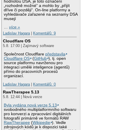
hodnotou DSA, je toto označení
„rozhodně možné“ a mohlo by „přijít
dříve či později“. On-line platformy a
vyhledávače zařazené na seznamy DSA
musejí
…
více »
Ladislav Hagara
|
Komentářů: 9
Cloudflare OS
5.8. 17:00 | Zajímavý software
Společnost Cloudflare
představila
Cloudflare OS
(
GitHub
), tj. open
source platformu navrženou pro
integraci umělé inteligence (agentů)
přímo do pracovních procesů
organizací.
Ladislav Hagara
|
Komentářů: 0
RawTherapee 5.13
5.8. 12:44 | Nová verze
Byla vydána nová verze 5.13
svobodného multiplatformního softwaru
pro konverzi a zpracování digitálních
fotografií primárně ve formátů RAW
RawTherapee
(
Wikipedie
). Vedle
zdrojových kódů je k dispozici také