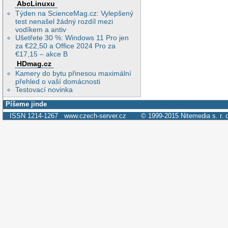
AbcLinuxu
Týden na ScienceMag.cz: Vylepšený
test nenašel žádný rozdíl mezi
vodíkem a antiv
Ušetřete 30 %: Windows 11 Pro jen
za €22,50 a Office 2024 Pro za
€17,15 – akce B
HDmag.cz
Kamery do bytu přinesou maximální
přehled o vaší domácnosti
Testovací novinka
Píšeme jinde
ISSN 1214-1267
www.czech-server.cz
© 1999-2015
Nitemedia s. r. 