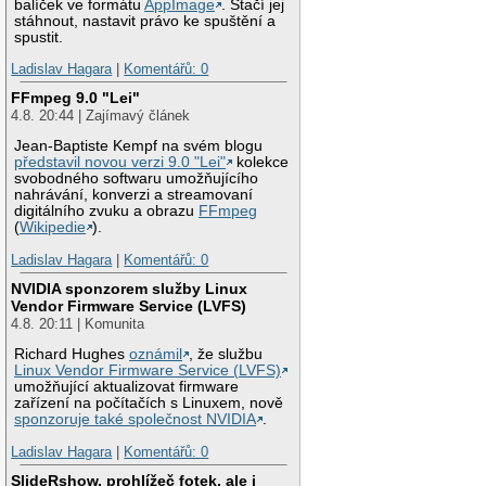
balíček ve formátu
AppImage
. Stačí jej
stáhnout, nastavit právo ke spuštění a
spustit.
Ladislav Hagara
|
Komentářů: 0
FFmpeg 9.0 "Lei"
4.8. 20:44 | Zajímavý článek
Jean-Baptiste Kempf na svém blogu
představil novou verzi 9.0 "Lei"
kolekce
svobodného softwaru umožňujícího
nahrávání, konverzi a streamovaní
digitálního zvuku a obrazu
FFmpeg
(
Wikipedie
).
Ladislav Hagara
|
Komentářů: 0
NVIDIA sponzorem služby Linux
Vendor Firmware Service (LVFS)
4.8. 20:11 | Komunita
Richard Hughes
oznámil
, že službu
Linux Vendor Firmware Service (LVFS)
umožňující aktualizovat firmware
zařízení na počítačích s Linuxem, nově
sponzoruje také společnost NVIDIA
.
Ladislav Hagara
|
Komentářů: 0
SlideRshow, prohlížeč fotek, ale i