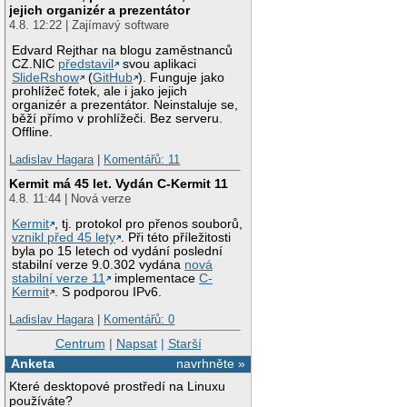
jejich organizér a prezentátor
4.8. 12:22 | Zajímavý software
Edvard Rejthar na blogu zaměstnanců
CZ.NIC
představil
svou aplikaci
SlideRshow
(
GitHub
). Funguje jako
prohlížeč fotek, ale i jako jejich
organizér a prezentátor. Neinstaluje se,
běží přímo v prohlížeči. Bez serveru.
Offline.
Ladislav Hagara
|
Komentářů: 11
Kermit má 45 let. Vydán C-Kermit 11
4.8. 11:44 | Nová verze
Kermit
, tj. protokol pro přenos souborů,
vznikl před 45 lety
. Při této příležitosti
byla po 15 letech od vydání poslední
stabilní verze 9.0.302 vydána
nová
stabilní verze 11
implementace
C-
Kermit
. S podporou IPv6.
Ladislav Hagara
|
Komentářů: 0
Centrum
|
Napsat
|
Starší
Anketa
navrhněte »
Které desktopové prostředí na Linuxu
používáte?