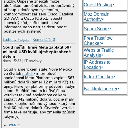
služby. Úspěšné zneužití může
Guest Posting
útočníkům umožnit získat neoprávněný
přístup k dotčeným systémům,
Moz Domain
kompromitovat zařízení Cisco Catalyst
SD-WAN a Cisco IOS XE, spustit
Authority
libovolný kód, zpřístupnit citlivé
informace nebo narušit dostupnost
Spam Score
postižených systémů.
Free Trustflow
Ladislav Hagara
|
Komentářů: 0
Checker
Soud nařídil firmě Meta zaplatit 567
Website Traffic
milionů USD kvůli újmě způsobené
Analysis
dětem
dnes 15:33 | IT novinky
IP Address to
Location
Soud v americkém státě Nové Mexiko
ve čtvrtek
nařídil
internetové
Index Checker
společnosti Meta Platforms zaplatit 567
milionů dolarů (téměř 12 miliard Kč) za
újmy, které její platformy působí mladým
Backlink Indexer
lidem. S přihlédnutím k dřívějšímu
verdiktu tak má společnost celkem
zaplatit 942 milionů dolarů, což je malý
zlomek jejího ročního výnosu, který loni
činil 60 miliard dolarů. Čtvrteční verdikt
firmě také nařizuje, aby změnila způsob,
jakým její
…
více »