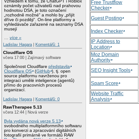
Vzhledem k tomu, že ChatGPT i Roblox
Free Trustflow
oznámily počet uživatelů nad prahovou
Checker
hodnotou DSA, je toto označení
„rozhodně možné“ a mohlo by „přijít
Guest Posting
dříve či později“. On-line platformy a
vyhledávače zařazené na seznamy DSA
musejí
Index Checker
…
více »
IP Address to
Ladislav Hagara
|
Komentářů: 1
Location
Cloudflare OS
Moz Domain
včera 17:00 | Zajímavý software
Authority
Společnost Cloudflare
představila
SEO Insight Tools
Cloudflare OS
(
GitHub
), tj. open
source platformu navrženou pro
integraci umělé inteligence (agentů)
Spam Score
přímo do pracovních procesů
organizací.
Website Traffic
Analysis
Ladislav Hagara
|
Komentářů: 0
RawTherapee 5.13
včera 12:44 | Nová verze
Byla vydána nová verze 5.13
svobodného multiplatformního softwaru
pro konverzi a zpracování digitálních
fotografií primárně ve formátů RAW