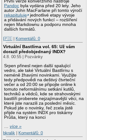
První verze konverzního nástroje
Pandoc
byla vydána před 20 lety. Jeho
autor John MacFarlane při tomto výročí
rekapituluje
jednotlivé etapy vývoje
a přidávání nových funkcí – rozšíření
nejen Markdownu a podporu mnoha
dalších formátů.
|🇵🇸
|
Komentářů: 0
Virtuální Bastlírna vol. 65: Už vám
dorazil předobjednaný INDX?
4.8. 00:55 | Pozvánky
Srpen přinesl nejen další spalující
vedro, ale také Virtuální Bastlírnu s
neméně žhavými novinkami. Využijte
tedy předpovědi na deštivý čtvrteční
večer a od 20:00 se připojte online k
tomuto neformálnímu setkání kutilů,
techniků a vědců, kde se strahovskými
bastlíři proberete nejzajímavější věci, na
které jste narazili za poslední měsíc.
Pokud jde o novinky, řeč zcela jistě
přijde na systém INDX pro tiskárny
Průša, který na konci
…
více »
bkralik
|
Komentářů: 0