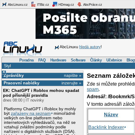
AbcLinuxu.cz
ITBiz.cz
HDmag.cz
AbcPráce.cz
AbcLinuxu
hledá autory
!
Poradna
FAQ
Hardware
Software
Články
Učebnice
Blog
Styl
×
Seznam zálože
Zprávičky
napište »
Pracovní nabídky
inzerujte »
Zde si můžete prohléd
spam
.
EK: ChatGPT i Roblox mohou spadat
pod přísnější pravidla
Adresář: /Bookmrk/S
dnes 08:00 | IT novinky
V tomto adresáři zálož
Platformy ChatGPT i Roblox by mohly
být
zařazeny na seznam
mimořádně
Název
velkých on-line platforem nebo
internetových vyhledávačů, na něž se
vztahují zvláštní podmínky podle
Backlink Indexer
nařízení o digitálních službách (DSA).