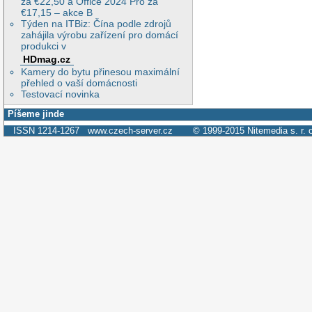
za €22,50 a Office 2024 Pro za
€17,15 – akce B
Týden na ITBiz: Čína podle zdrojů
zahájila výrobu zařízení pro domácí
produkci v
HDmag.cz
Kamery do bytu přinesou maximální
přehled o vaší domácnosti
Testovací novinka
Píšeme jinde
ISSN 1214-1267
www.czech-server.cz
© 1999-2015
Nitemedia s. r. 