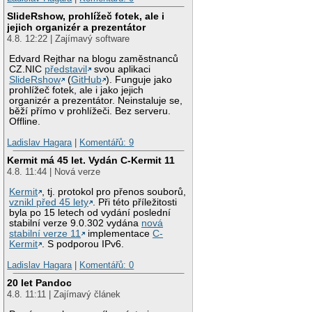
SlideRshow, prohlížeč fotek, ale i
jejich organizér a prezentátor
4.8. 12:22 | Zajímavý software
Edvard Rejthar na blogu zaměstnanců
CZ.NIC
představil
svou aplikaci
SlideRshow
(
GitHub
). Funguje jako
prohlížeč fotek, ale i jako jejich
organizér a prezentátor. Neinstaluje se,
běží přímo v prohlížeči. Bez serveru.
Offline.
Ladislav Hagara
|
Komentářů: 9
Kermit má 45 let. Vydán C-Kermit 11
4.8. 11:44 | Nová verze
Kermit
, tj. protokol pro přenos souborů,
vznikl před 45 lety
. Při této příležitosti
byla po 15 letech od vydání poslední
stabilní verze 9.0.302 vydána
nová
stabilní verze 11
implementace
C-
Kermit
. S podporou IPv6.
Ladislav Hagara
|
Komentářů: 0
20 let Pandoc
4.8. 11:11 | Zajímavý článek