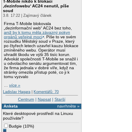
T-Mobile nikdo k blokaci
‚dezinfowebu‘ AC24 nenutil, píše
soud
3.8. 17:22 | Zajímavý článek
Firma T-Mobile blokovala
„dezinformační web“ AC24 bez toho,
aniž by k tomu měla závazný pokyn
orgánů veřejné moci
. Píše to ve svém
rozsudku Městský soud v Praze, který
po čtyřech letech uzavřel kauzu blokace
zmíněného webu. Operátor musí
uhradit škodu ve výši 35 tisíc korun.
Advokát společnosti T-Mobile se snažil i
u odvolacího senátu argumentovat tím,
že firma jednala v dobré víře, když na
stránky omezila přístup poté, co ji k
tomu vyzvalo
…
více »
Ladislav Hagara
|
Komentářů: 70
Centrum
|
Napsat
|
Starší
Anketa
navrhněte »
Které desktopové prostředí na Linuxu
používáte?
Budgie
(
10%
)