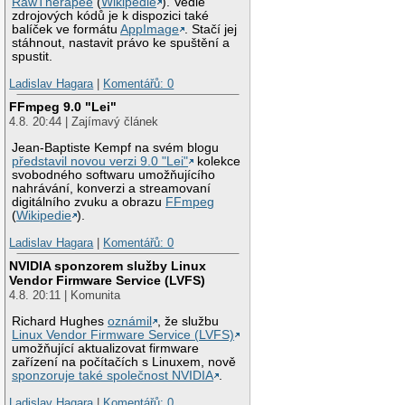
RawTherapee
(
Wikipedie
). Vedle
zdrojových kódů je k dispozici také
balíček ve formátu
AppImage
. Stačí jej
stáhnout, nastavit právo ke spuštění a
spustit.
Ladislav Hagara
|
Komentářů: 0
FFmpeg 9.0 "Lei"
4.8. 20:44 | Zajímavý článek
Jean-Baptiste Kempf na svém blogu
představil novou verzi 9.0 "Lei"
kolekce
svobodného softwaru umožňujícího
nahrávání, konverzi a streamovaní
digitálního zvuku a obrazu
FFmpeg
(
Wikipedie
).
Ladislav Hagara
|
Komentářů: 0
NVIDIA sponzorem služby Linux
Vendor Firmware Service (LVFS)
4.8. 20:11 | Komunita
Richard Hughes
oznámil
, že službu
Linux Vendor Firmware Service (LVFS)
umožňující aktualizovat firmware
zařízení na počítačích s Linuxem, nově
sponzoruje také společnost NVIDIA
.
Ladislav Hagara
|
Komentářů: 0