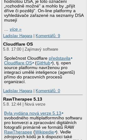
hodnotou DSA, je toto označení
„rozhodně možné“ a mohlo by „přijít
dříve či později“. On-line platformy a
vyhledávače zařazené na seznamy DSA
musejí
…
více »
Ladislav Hagara
|
Komentářů: 9
Cloudflare OS
5.8. 17:00 | Zajímavý software
Společnost Cloudflare
představila
Cloudflare OS
(
GitHub
), tj. open
source platformu navrženou pro
integraci umělé inteligence (agentů)
přímo do pracovních procesů
organizací.
Ladislav Hagara
|
Komentářů: 0
RawTherapee 5.13
5.8. 12:44 | Nová verze
Byla vydána nová verze 5.13
svobodného multiplatformního softwaru
pro konverzi a zpracování digitálních
fotografií primárně ve formátů RAW
RawTherapee
(
Wikipedie
). Vedle
zdrojových kódů je k dispozici také