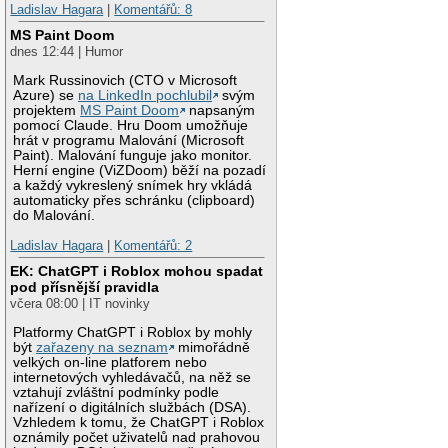
Ladislav Hagara
|
Komentářů: 8
MS Paint Doom
dnes 12:44 | Humor
Mark Russinovich (CTO v Microsoft
Azure) se
na LinkedIn pochlubil
svým
projektem
MS Paint Doom
napsaným
pomocí Claude. Hru Doom umožňuje
hrát v programu Malování (Microsoft
Paint). Malování funguje jako monitor.
Herní engine (ViZDoom) běží na pozadí
a každý vykreslený snímek hry vkládá
automaticky přes schránku (clipboard)
do Malování.
Ladislav Hagara
|
Komentářů: 2
EK: ChatGPT i Roblox mohou spadat
pod přísnější pravidla
včera 08:00 | IT novinky
Platformy ChatGPT i Roblox by mohly
být
zařazeny na seznam
mimořádně
velkých on-line platforem nebo
internetových vyhledávačů, na něž se
vztahují zvláštní podmínky podle
nařízení o digitálních službách (DSA).
Vzhledem k tomu, že ChatGPT i Roblox
oznámily počet uživatelů nad prahovou