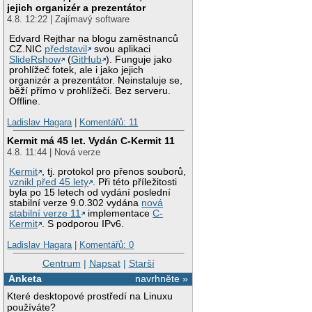
jejich organizér a prezentátor
4.8. 12:22 | Zajímavý software
Edvard Rejthar na blogu zaměstnanců
CZ.NIC
představil
svou aplikaci
SlideRshow
(
GitHub
). Funguje jako
prohlížeč fotek, ale i jako jejich
organizér a prezentátor. Neinstaluje se,
běží přímo v prohlížeči. Bez serveru.
Offline.
Ladislav Hagara
|
Komentářů: 11
Kermit má 45 let. Vydán C-Kermit 11
4.8. 11:44 | Nová verze
Kermit
, tj. protokol pro přenos souborů,
vznikl před 45 lety
. Při této příležitosti
byla po 15 letech od vydání poslední
stabilní verze 9.0.302 vydána
nová
stabilní verze 11
implementace
C-
Kermit
. S podporou IPv6.
Ladislav Hagara
|
Komentářů: 0
Centrum
|
Napsat
|
Starší
Anketa
navrhněte »
Které desktopové prostředí na Linuxu
používáte?