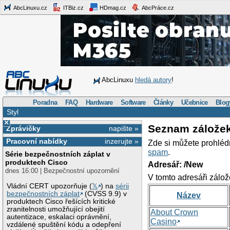
AbcLinuxu.cz
ITBiz.cz
HDmag.cz
AbcPráce.cz
AbcLinuxu
hledá autory
!
Poradna
FAQ
Hardware
Software
Články
Učebnice
Blog
Styl
×
Seznam zálože
Zprávičky
napište »
Pracovní nabídky
inzerujte »
Zde si můžete prohléd
spam
.
Série bezpečnostních záplat v
produktech Cisco
Adresář: /New
dnes 16:00 | Bezpečnostní upozornění
V tomto adresáři zálož
Vládní CERT upozorňuje (
𝕏
) na
sérii
bezpečnostních záplat
(CVSS 9.9) v
Název
produktech Cisco řešících kritické
zranitelnosti umožňující obejití
About Crown
autentizace, eskalaci oprávnění,
Casino
vzdálené spuštění kódu a odepření