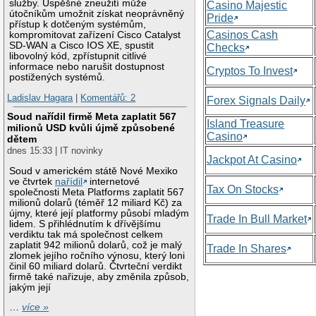
služby. Úspěšné zneužití může
Casino Majestic
útočníkům umožnit získat neoprávněný
Pride
přístup k dotčeným systémům,
Casinos Cash
kompromitovat zařízení Cisco Catalyst
SD-WAN a Cisco IOS XE, spustit
Checks
libovolný kód, zpřístupnit citlivé
informace nebo narušit dostupnost
Cryptos To Invest
postižených systémů.
Ladislav Hagara
|
Komentářů: 2
Forex Signals Daily
Soud nařídil firmě Meta zaplatit 567
Island Treasure
milionů USD kvůli újmě způsobené
Casino
dětem
dnes 15:33 | IT novinky
Jackpot At Casino
Soud v americkém státě Nové Mexiko
ve čtvrtek
nařídil
internetové
Tax On Stocks
společnosti Meta Platforms zaplatit 567
milionů dolarů (téměř 12 miliard Kč) za
újmy, které její platformy působí mladým
Trade In Bull Market
lidem. S přihlédnutím k dřívějšímu
verdiktu tak má společnost celkem
zaplatit 942 milionů dolarů, což je malý
Trade In Shares
zlomek jejího ročního výnosu, který loni
činil 60 miliard dolarů. Čtvrteční verdikt
firmě také nařizuje, aby změnila způsob,
jakým její
…
více »