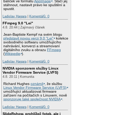
balíček ve formátu
AppImage
. Stačí jej
stáhnout, nastavit právo ke spuštění a
spustit.
Ladislav Hagara
|
Komentářů: 0
FFmpeg 9.0 "Lei"
4.8. 20:44 | Zajímavý článek
Jean-Baptiste Kempf na svém blogu
představil novou verzi 9.0 "Lei"
kolekce
svobodného softwaru umožňujícího
nahrávání, konverzi a streamovaní
digitálního zvuku a obrazu
FFmpeg
(
Wikipedie
).
Ladislav Hagara
|
Komentářů: 0
NVIDIA sponzorem služby Linux
Vendor Firmware Service (LVFS)
4.8. 20:11 | Komunita
Richard Hughes
oznámil
, že službu
Linux Vendor Firmware Service (LVFS)
umožňující aktualizovat firmware
zařízení na počítačích s Linuxem, nově
sponzoruje také společnost NVIDIA
.
Ladislav Hagara
|
Komentářů: 0
SlideRshow, prohlížeč fotek, ale i