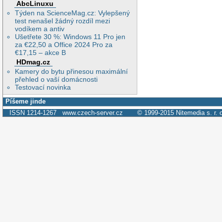
AbcLinuxu
Týden na ScienceMag.cz: Vylepšený
test nenašel žádný rozdíl mezi
vodíkem a antiv
Ušetřete 30 %: Windows 11 Pro jen
za €22,50 a Office 2024 Pro za
€17,15 – akce B
HDmag.cz
Kamery do bytu přinesou maximální
přehled o vaší domácnosti
Testovací novinka
Píšeme jinde
ISSN 1214-1267
www.czech-server.cz
© 1999-2015
Nitemedia s. r. 