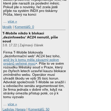
které jste narazili za poslední měsíc.
Pokud jde o novinky, řeč zcela jistě
přijde na systém INDX pro tiskárny
Průša, který na konci
…
více »
bkralik
|
Komentářů: 0
T-Mobile nikdo k blokaci
‚dezinfowebu‘ AC24 nenutil, píše
soud
3.8. 17:22 | Zajímavý článek
Firma T-Mobile blokovala
„dezinformační web“ AC24 bez toho,
aniž by k tomu měla závazný pokyn
orgánů veřejné moci
. Píše to ve svém
rozsudku Městský soud v Praze, který
po čtyřech letech uzavřel kauzu blokace
zmíněného webu. Operátor musí
uhradit škodu ve výši 35 tisíc korun.
Advokát společnosti T-Mobile se snažil i
u odvolacího senátu argumentovat tím,
že firma jednala v dobré víře, když na
stránky omezila přístup poté, co ji k
tomu vyzvalo
…
více »
Ladislav Hagara
|
Komentářů: 50