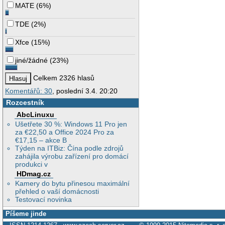
MATE
(
6%
)
TDE
(
2%
)
Xfce
(
15%
)
jiné/žádné
(
23%
)
Celkem 2326 hlasů
Komentářů: 30
, poslední 3.4. 20:20
Rozcestník
AbcLinuxu
Ušetřete 30 %: Windows 11 Pro jen
za €22,50 a Office 2024 Pro za
€17,15 – akce B
Týden na ITBiz: Čína podle zdrojů
zahájila výrobu zařízení pro domácí
produkci v
HDmag.cz
Kamery do bytu přinesou maximální
přehled o vaší domácnosti
Testovací novinka
Píšeme jinde