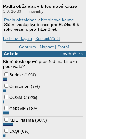
Padla obžaloba v bitcoinové kauze
3.8. 16:33 | IT novinky
Padla obžaloba
v
bitcoinové kauze
.
Státní zástupkyně chce pro Blažka 6,5
roku vězení, pro Titze 8 let.
Ladislav Hagara
|
Komentářů: 3
Centrum
|
Napsat
|
Starší
Anketa
navrhněte »
Které desktopové prostředí na Linuxu
používáte?
Budgie
(
10%
)
Cinnamon
(
7%
)
COSMIC
(
2%
)
GNOME
(
18%
)
KDE Plasma
(
30%
)
LXQt
(
6%
)