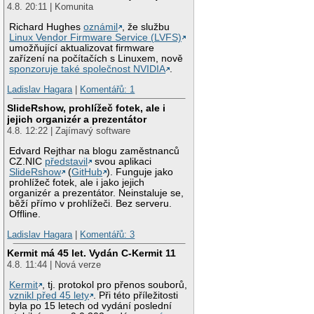
4.8. 20:11 | Komunita
Richard Hughes
oznámil
, že službu
Linux Vendor Firmware Service (LVFS)
umožňující aktualizovat firmware
zařízení na počítačích s Linuxem, nově
sponzoruje také společnost NVIDIA
.
Ladislav Hagara
|
Komentářů: 1
SlideRshow, prohlížeč fotek, ale i
jejich organizér a prezentátor
4.8. 12:22 | Zajímavý software
Edvard Rejthar na blogu zaměstnanců
CZ.NIC
představil
svou aplikaci
SlideRshow
(
GitHub
). Funguje jako
prohlížeč fotek, ale i jako jejich
organizér a prezentátor. Neinstaluje se,
běží přímo v prohlížeči. Bez serveru.
Offline.
Ladislav Hagara
|
Komentářů: 3
Kermit má 45 let. Vydán C-Kermit 11
4.8. 11:44 | Nová verze
Kermit
, tj. protokol pro přenos souborů,
vznikl před 45 lety
. Při této příležitosti
byla po 15 letech od vydání poslední