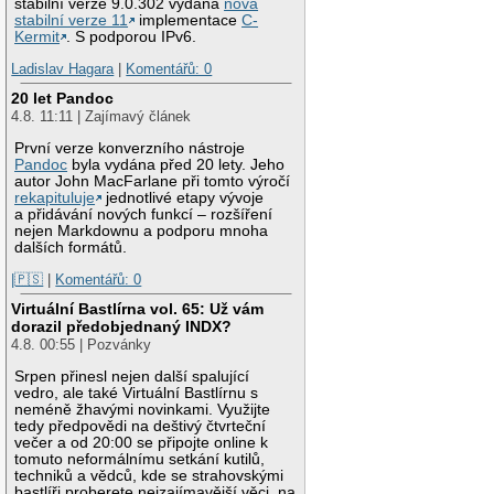
stabilní verze 9.0.302 vydána
nová
stabilní verze 11
implementace
C-
Kermit
. S podporou IPv6.
Ladislav Hagara
|
Komentářů: 0
20 let Pandoc
4.8. 11:11 | Zajímavý článek
První verze konverzního nástroje
Pandoc
byla vydána před 20 lety. Jeho
autor John MacFarlane při tomto výročí
rekapituluje
jednotlivé etapy vývoje
a přidávání nových funkcí – rozšíření
nejen Markdownu a podporu mnoha
dalších formátů.
|🇵🇸
|
Komentářů: 0
Virtuální Bastlírna vol. 65: Už vám
dorazil předobjednaný INDX?
4.8. 00:55 | Pozvánky
Srpen přinesl nejen další spalující
vedro, ale také Virtuální Bastlírnu s
neméně žhavými novinkami. Využijte
tedy předpovědi na deštivý čtvrteční
večer a od 20:00 se připojte online k
tomuto neformálnímu setkání kutilů,
techniků a vědců, kde se strahovskými
bastlíři proberete nejzajímavější věci, na