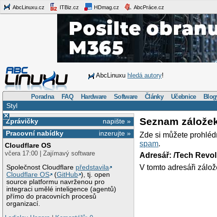
AbcLinuxu.cz
ITBiz.cz
HDmag.cz
AbcPráce.cz
AbcLinuxu
hledá autory
!
Poradna
FAQ
Hardware
Software
Články
Učebnice
Blog
Styl
×
Seznam zálože
Zprávičky
napište »
Pracovní nabídky
inzerujte »
Zde si můžete prohléd
spam
.
Cloudflare OS
včera 17:00 | Zajímavý software
Adresář: /Tech Revo
V tomto adresáři zálož
Společnost Cloudflare
představila
Cloudflare OS
(
GitHub
), tj. open
source platformu navrženou pro
integraci umělé inteligence (agentů)
přímo do pracovních procesů
organizací.