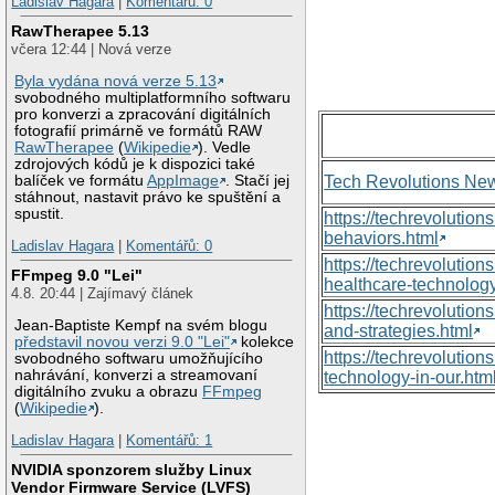
Ladislav Hagara
|
Komentářů: 0
RawTherapee 5.13
včera 12:44 | Nová verze
Byla vydána nová verze 5.13
svobodného multiplatformního softwaru
pro konverzi a zpracování digitálních
fotografií primárně ve formátů RAW
RawTherapee
(
Wikipedie
). Vedle
zdrojových kódů je k dispozici také
balíček ve formátu
AppImage
. Stačí jej
Tech Revolutions Ne
stáhnout, nastavit právo ke spuštění a
spustit.
https://techrevolutio
behaviors.html
Ladislav Hagara
|
Komentářů: 0
https://techrevoluti
FFmpeg 9.0 "Lei"
healthcare-technology
4.8. 20:44 | Zajímavý článek
https://techrevolutio
Jean-Baptiste Kempf na svém blogu
and-strategies.html
představil novou verzi 9.0 "Lei"
kolekce
https://techrevolutio
svobodného softwaru umožňujícího
nahrávání, konverzi a streamovaní
technology-in-our.htm
digitálního zvuku a obrazu
FFmpeg
(
Wikipedie
).
Ladislav Hagara
|
Komentářů: 1
NVIDIA sponzorem služby Linux
Vendor Firmware Service (LVFS)