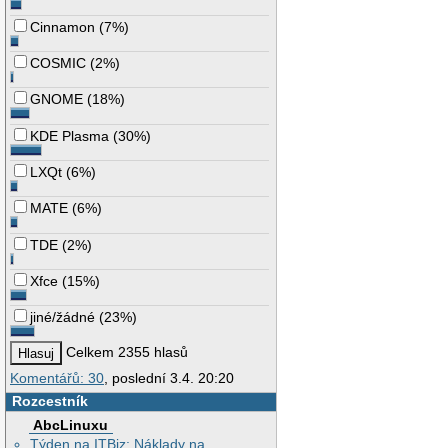
Cinnamon
(
7%
)
COSMIC
(
2%
)
GNOME
(
18%
)
KDE Plasma
(
30%
)
LXQt
(
6%
)
MATE
(
6%
)
TDE
(
2%
)
Xfce
(
15%
)
jiné/žádné
(
23%
)
Celkem 2355 hlasů
Komentářů: 30
, poslední 3.4. 20:20
Rozcestník
AbcLinuxu
Týden na ITBiz: Náklady na