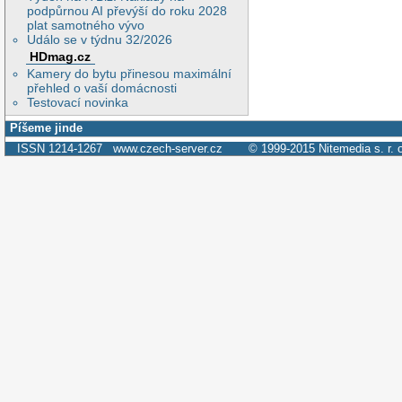
podpůrnou AI převýší do roku 2028
plat samotného vývo
Událo se v týdnu 32/2026
HDmag.cz
Kamery do bytu přinesou maximální
přehled o vaší domácnosti
Testovací novinka
Píšeme jinde
ISSN 1214-1267
www.czech-server.cz
© 1999-2015
Nitemedia s. r. 