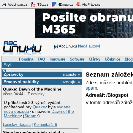
AbcLinuxu.cz
ITBiz.cz
HDmag.cz
AbcPráce.cz
AbcLinuxu
hledá autory
!
Poradna
FAQ
Hardware
Software
Články
Učebnice
Blog
Styl
×
Seznam zálože
Zprávičky
napište »
Pracovní nabídky
inzerujte »
Zde si můžete prohléd
spam
.
Quake: Dawn of the Machine
včera 04:44 | IT novinky
Adresář: /Blogspot
V tomto adresáři zálož
U příležitosti 30. výročí vydání
počítačové hry
Quake
byla
vydána
nová epizoda
s názvem
Dawn of the
Machine
(
Steam
).
Ladislav Hagara
|
Komentářů: 6
Série bezpečnostních záplat v