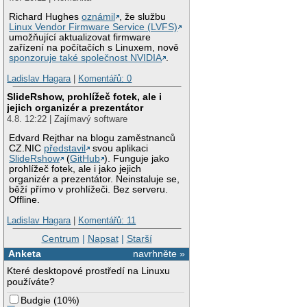
Richard Hughes
oznámil
, že službu
Linux Vendor Firmware Service (LVFS)
umožňující aktualizovat firmware
zařízení na počítačích s Linuxem, nově
sponzoruje také společnost NVIDIA
.
Ladislav Hagara
|
Komentářů: 0
SlideRshow, prohlížeč fotek, ale i
jejich organizér a prezentátor
4.8. 12:22 | Zajímavý software
Edvard Rejthar na blogu zaměstnanců
CZ.NIC
představil
svou aplikaci
SlideRshow
(
GitHub
). Funguje jako
prohlížeč fotek, ale i jako jejich
organizér a prezentátor. Neinstaluje se,
běží přímo v prohlížeči. Bez serveru.
Offline.
Ladislav Hagara
|
Komentářů: 11
Centrum
|
Napsat
|
Starší
Anketa
navrhněte »
Které desktopové prostředí na Linuxu
používáte?
Budgie
(
10%
)