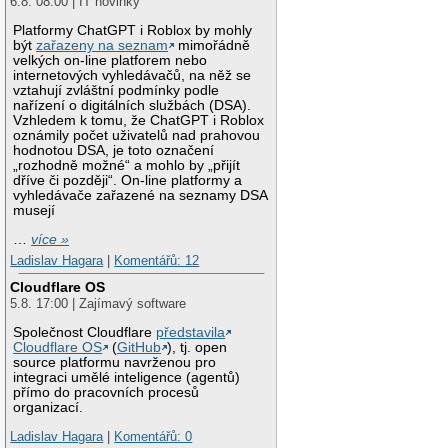
6.8. 08:00 | IT novinky
Platformy ChatGPT i Roblox by mohly
být
zařazeny na seznam
mimořádně
velkých on-line platforem nebo
internetových vyhledávačů, na něž se
vztahují zvláštní podmínky podle
nařízení o digitálních službách (DSA).
Vzhledem k tomu, že ChatGPT i Roblox
oznámily počet uživatelů nad prahovou
hodnotou DSA, je toto označení
„rozhodně možné“ a mohlo by „přijít
dříve či později“. On-line platformy a
vyhledávače zařazené na seznamy DSA
musejí
…
více »
Ladislav Hagara
|
Komentářů: 12
Cloudflare OS
5.8. 17:00 | Zajímavý software
Společnost Cloudflare
představila
Cloudflare OS
(
GitHub
), tj. open
source platformu navrženou pro
integraci umělé inteligence (agentů)
přímo do pracovních procesů
organizací.
Ladislav Hagara
|
Komentářů: 0