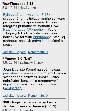
RawTherapee 5.13
5.8. 12:44 | Nová verze
Byla vydána nová verze 5.13
svobodného multiplatformního softwaru
pro konverzi a zpracování digitálních
fotografií primárně ve formátů RAW
RawTherapee
(
Wikipedie
). Vedle
zdrojových kódů je k dispozici také
balíček ve formátu
AppImage
. Stačí jej
stáhnout, nastavit právo ke spuštění a
spustit.
Ladislav Hagara
|
Komentářů: 0
FFmpeg 9.0 "Lei"
4.8. 20:44 | Zajímavý článek
Jean-Baptiste Kempf na svém blogu
představil novou verzi 9.0 "Lei"
kolekce
svobodného softwaru umožňujícího
nahrávání, konverzi a streamovaní
digitálního zvuku a obrazu
FFmpeg
(
Wikipedie
).
Ladislav Hagara
|
Komentářů: 0
NVIDIA sponzorem služby Linux
Vendor Firmware Service (LVFS)
4.8. 20:11 | Komunita