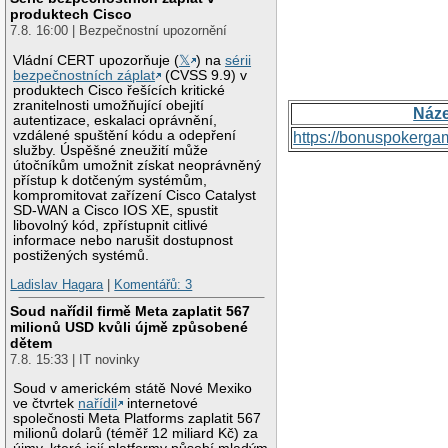
produktech Cisco
7.8. 16:00 | Bezpečnostní upozornění
Vládní CERT upozorňuje (
𝕏
) na
sérii
bezpečnostních záplat
(CVSS 9.9) v
produktech Cisco řešících kritické
zranitelnosti umožňující obejití
Náz
autentizace, eskalaci oprávnění,
vzdálené spuštění kódu a odepření
https://bonuspokerga
služby. Úspěšné zneužití může
útočníkům umožnit získat neoprávněný
přístup k dotčeným systémům,
kompromitovat zařízení Cisco Catalyst
SD-WAN a Cisco IOS XE, spustit
libovolný kód, zpřístupnit citlivé
informace nebo narušit dostupnost
postižených systémů.
Ladislav Hagara
|
Komentářů: 3
Soud nařídil firmě Meta zaplatit 567
milionů USD kvůli újmě způsobené
dětem
7.8. 15:33 | IT novinky
Soud v americkém státě Nové Mexiko
ve čtvrtek
nařídil
internetové
společnosti Meta Platforms zaplatit 567
milionů dolarů (téměř 12 miliard Kč) za