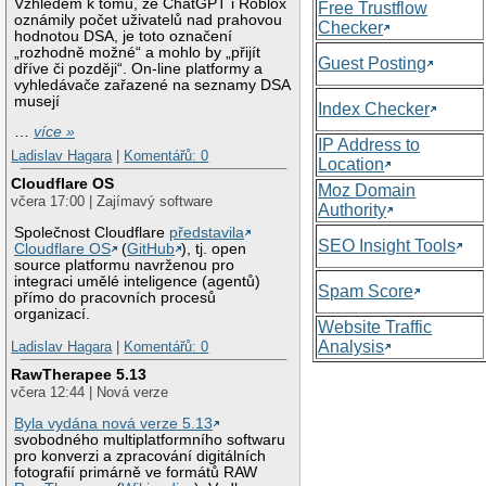
Vzhledem k tomu, že ChatGPT i Roblox
Free Trustflow
oznámily počet uživatelů nad prahovou
Checker
hodnotou DSA, je toto označení
„rozhodně možné“ a mohlo by „přijít
Guest Posting
dříve či později“. On-line platformy a
vyhledávače zařazené na seznamy DSA
musejí
Index Checker
…
více »
IP Address to
Ladislav Hagara
|
Komentářů: 0
Location
Cloudflare OS
Moz Domain
včera 17:00 | Zajímavý software
Authority
Společnost Cloudflare
představila
SEO Insight Tools
Cloudflare OS
(
GitHub
), tj. open
source platformu navrženou pro
integraci umělé inteligence (agentů)
Spam Score
přímo do pracovních procesů
organizací.
Website Traffic
Analysis
Ladislav Hagara
|
Komentářů: 0
RawTherapee 5.13
včera 12:44 | Nová verze
Byla vydána nová verze 5.13
svobodného multiplatformního softwaru
pro konverzi a zpracování digitálních
fotografií primárně ve formátů RAW