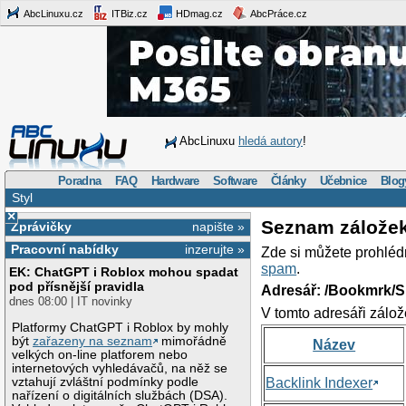
AbcLinuxu.cz
ITBiz.cz
HDmag.cz
AbcPráce.cz
AbcLinuxu
hledá autory
!
Poradna
FAQ
Hardware
Software
Články
Učebnice
Blog
Styl
×
Seznam zálože
Zprávičky
napište »
Pracovní nabídky
inzerujte »
Zde si můžete prohléd
spam
.
EK: ChatGPT i Roblox mohou spadat
pod přísnější pravidla
Adresář: /Bookmrk/S
dnes 08:00 | IT novinky
V tomto adresáři zálož
Platformy ChatGPT i Roblox by mohly
být
zařazeny na seznam
mimořádně
Název
velkých on-line platforem nebo
internetových vyhledávačů, na něž se
vztahují zvláštní podmínky podle
Backlink Indexer
nařízení o digitálních službách (DSA).