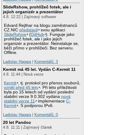
SlideRshow, prohlížeč fotek, ale i
jejich organizér a prezentátor
4.8. 12:22 | Zajímavý software
Edvard Rejthar na blogu zaměstnanců
CZ.NIC
představil
svou aplikaci
SlideRshow
(
GitHub
). Funguje jako
prohlížeč fotek, ale i jako jejich
organizér a prezentátor. Neinstaluje se,
běží přímo v prohlížeči. Bez serveru.
Offline.
Ladislav Hagara
|
Komentářů: 3
Kermit má 45 let. Vydán C-Kermit 11
4.8. 11:44 | Nová verze
Kermit
, tj. protokol pro přenos souborů,
vznikl před 45 lety
. Při této příležitosti
byla po 15 letech od vydání poslední
stabilní verze 9.0.302 vydána
nová
stabilní verze 11
implementace
C-
Kermit
. S podporou IPv6.
Ladislav Hagara
|
Komentářů: 0
20 let Pandoc
4.8. 11:11 | Zajímavý článek