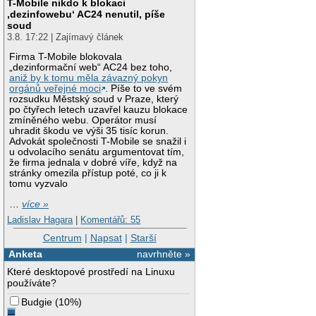
T-Mobile nikdo k blokaci
‚dezinfowebu‘ AC24 nenutil, píše
soud
3.8. 17:22 | Zajímavý článek
Firma T-Mobile blokovala
„dezinformační web“ AC24 bez toho,
aniž by k tomu měla závazný pokyn
orgánů veřejné moci
. Píše to ve svém
rozsudku Městský soud v Praze, který
po čtyřech letech uzavřel kauzu blokace
zmíněného webu. Operátor musí
uhradit škodu ve výši 35 tisíc korun.
Advokát společnosti T-Mobile se snažil i
u odvolacího senátu argumentovat tím,
že firma jednala v dobré víře, když na
stránky omezila přístup poté, co ji k
tomu vyzvalo
…
více »
Ladislav Hagara
|
Komentářů: 55
Centrum
|
Napsat
|
Starší
Anketa
navrhněte »
Které desktopové prostředí na Linuxu
používáte?
Budgie
(
10%
)