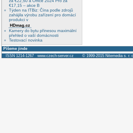
za €22,50 a Office 2024 Pro za
€17,15 – akce B
Týden na ITBiz: Čína podle zdrojů
zahájila výrobu zařízení pro domácí
produkci v
HDmag.cz
Kamery do bytu přinesou maximální
přehled o vaší domácnosti
Testovací novinka
Píšeme jinde
ISSN 1214-1267
www.czech-server.cz
© 1999-2015
Nitemedia s. r. 