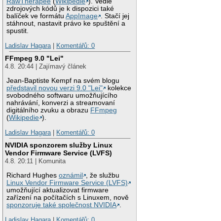
RawTherapee
(
Wikipedie
). Vedle
zdrojových kódů je k dispozici také
balíček ve formátu
AppImage
. Stačí jej
stáhnout, nastavit právo ke spuštění a
spustit.
Ladislav Hagara
|
Komentářů: 0
FFmpeg 9.0 "Lei"
4.8. 20:44 | Zajímavý článek
Jean-Baptiste Kempf na svém blogu
představil novou verzi 9.0 "Lei"
kolekce
svobodného softwaru umožňujícího
nahrávání, konverzi a streamovaní
digitálního zvuku a obrazu
FFmpeg
(
Wikipedie
).
Ladislav Hagara
|
Komentářů: 0
NVIDIA sponzorem služby Linux
Vendor Firmware Service (LVFS)
4.8. 20:11 | Komunita
Richard Hughes
oznámil
, že službu
Linux Vendor Firmware Service (LVFS)
umožňující aktualizovat firmware
zařízení na počítačích s Linuxem, nově
sponzoruje také společnost NVIDIA
.
Ladislav Hagara
|
Komentářů: 0