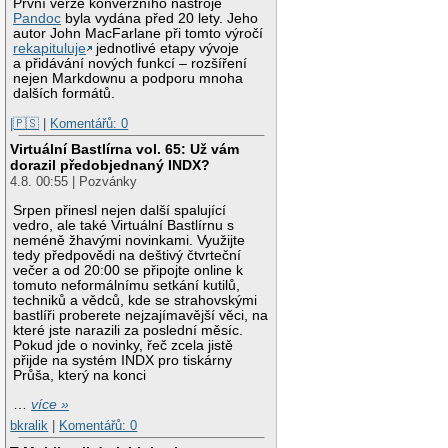
První verze konverzního nástroje
Pandoc
byla vydána před 20 lety. Jeho
autor John MacFarlane při tomto výročí
rekapituluje
jednotlivé etapy vývoje
a přidávání nových funkcí – rozšíření
nejen Markdownu a podporu mnoha
dalších formátů.
|🇵🇸
|
Komentářů: 0
Virtuální Bastlírna vol. 65: Už vám
dorazil předobjednaný INDX?
4.8. 00:55 | Pozvánky
Srpen přinesl nejen další spalující
vedro, ale také Virtuální Bastlírnu s
neméně žhavými novinkami. Využijte
tedy předpovědi na deštivý čtvrteční
večer a od 20:00 se připojte online k
tomuto neformálnímu setkání kutilů,
techniků a vědců, kde se strahovskými
bastlíři proberete nejzajímavější věci, na
které jste narazili za poslední měsíc.
Pokud jde o novinky, řeč zcela jistě
přijde na systém INDX pro tiskárny
Průša, který na konci
…
více »
bkralik
|
Komentářů: 0