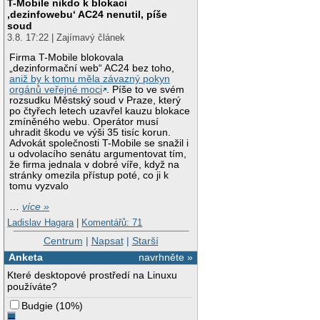
T-Mobile nikdo k blokaci
‚dezinfowebu‘ AC24 nenutil, píše
soud
3.8. 17:22 | Zajímavý článek
Firma T-Mobile blokovala
„dezinformační web“ AC24 bez toho,
aniž by k tomu měla závazný pokyn
orgánů veřejné moci
. Píše to ve svém
rozsudku Městský soud v Praze, který
po čtyřech letech uzavřel kauzu blokace
zmíněného webu. Operátor musí
uhradit škodu ve výši 35 tisíc korun.
Advokát společnosti T-Mobile se snažil i
u odvolacího senátu argumentovat tím,
že firma jednala v dobré víře, když na
stránky omezila přístup poté, co ji k
tomu vyzvalo
…
více »
Ladislav Hagara
|
Komentářů: 71
Centrum
|
Napsat
|
Starší
Anketa
navrhněte »
Které desktopové prostředí na Linuxu
používáte?
Budgie
(
10%
)