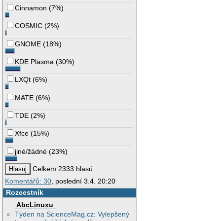
Cinnamon
(
7%
)
COSMIC
(
2%
)
GNOME
(
18%
)
KDE Plasma
(
30%
)
LXQt
(
6%
)
MATE
(
6%
)
TDE
(
2%
)
Xfce
(
15%
)
jiné/žádné
(
23%
)
Celkem 2333 hlasů
Komentářů: 30
, poslední 3.4. 20:20
Rozcestník
AbcLinuxu
Týden na ScienceMag.cz: Vylepšený