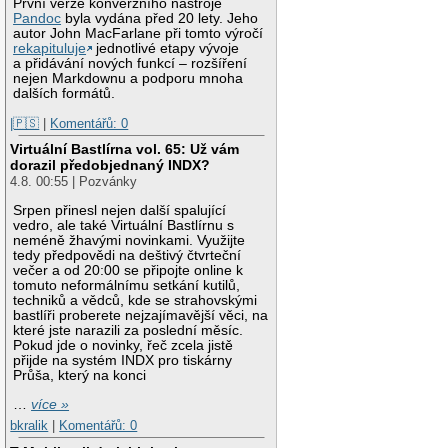
První verze konverzního nástroje
Pandoc
byla vydána před 20 lety. Jeho
autor John MacFarlane při tomto výročí
rekapituluje
jednotlivé etapy vývoje
a přidávání nových funkcí – rozšíření
nejen Markdownu a podporu mnoha
dalších formátů.
|🇵🇸
|
Komentářů: 0
Virtuální Bastlírna vol. 65: Už vám
dorazil předobjednaný INDX?
4.8. 00:55 | Pozvánky
Srpen přinesl nejen další spalující
vedro, ale také Virtuální Bastlírnu s
neméně žhavými novinkami. Využijte
tedy předpovědi na deštivý čtvrteční
večer a od 20:00 se připojte online k
tomuto neformálnímu setkání kutilů,
techniků a vědců, kde se strahovskými
bastlíři proberete nejzajímavější věci, na
které jste narazili za poslední měsíc.
Pokud jde o novinky, řeč zcela jistě
přijde na systém INDX pro tiskárny
Průša, který na konci
…
více »
bkralik
|
Komentářů: 0