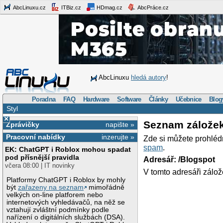
AbcLinuxu.cz
ITBiz.cz
HDmag.cz
AbcPráce.cz
AbcLinuxu
hledá autory
!
Poradna
FAQ
Hardware
Software
Články
Učebnice
Blog
Styl
×
Seznam zálože
Zprávičky
napište »
Pracovní nabídky
inzerujte »
Zde si můžete prohléd
spam
.
EK: ChatGPT i Roblox mohou spadat
pod přísnější pravidla
Adresář: /Blogspot
včera 08:00 | IT novinky
V tomto adresáři zálož
Platformy ChatGPT i Roblox by mohly
být
zařazeny na seznam
mimořádně
velkých on-line platforem nebo
internetových vyhledávačů, na něž se
vztahují zvláštní podmínky podle
nařízení o digitálních službách (DSA).