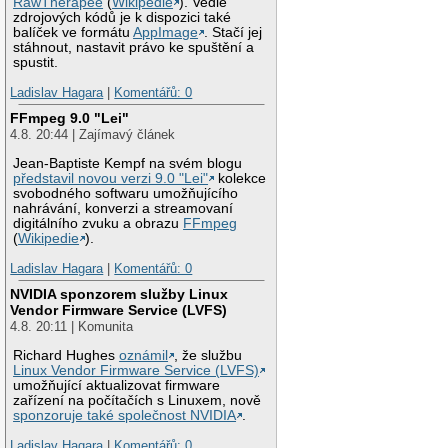
RawTherapee
(
Wikipedie
). Vedle
zdrojových kódů je k dispozici také
balíček ve formátu
AppImage
. Stačí jej
stáhnout, nastavit právo ke spuštění a
spustit.
Ladislav Hagara
|
Komentářů: 0
FFmpeg 9.0 "Lei"
4.8. 20:44 | Zajímavý článek
Jean-Baptiste Kempf na svém blogu
představil novou verzi 9.0 "Lei"
kolekce
svobodného softwaru umožňujícího
nahrávání, konverzi a streamovaní
digitálního zvuku a obrazu
FFmpeg
(
Wikipedie
).
Ladislav Hagara
|
Komentářů: 0
NVIDIA sponzorem služby Linux
Vendor Firmware Service (LVFS)
4.8. 20:11 | Komunita
Richard Hughes
oznámil
, že službu
Linux Vendor Firmware Service (LVFS)
umožňující aktualizovat firmware
zařízení na počítačích s Linuxem, nově
sponzoruje také společnost NVIDIA
.
Ladislav Hagara
|
Komentářů: 0