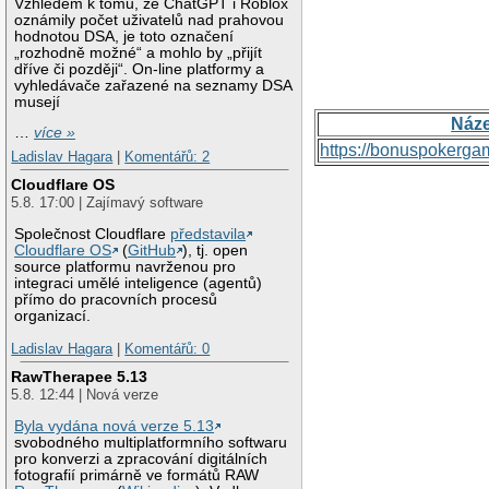
Vzhledem k tomu, že ChatGPT i Roblox
oznámily počet uživatelů nad prahovou
hodnotou DSA, je toto označení
„rozhodně možné“ a mohlo by „přijít
dříve či později“. On-line platformy a
vyhledávače zařazené na seznamy DSA
musejí
Náz
…
více »
https://bonuspokerga
Ladislav Hagara
|
Komentářů: 2
Cloudflare OS
5.8. 17:00 | Zajímavý software
Společnost Cloudflare
představila
Cloudflare OS
(
GitHub
), tj. open
source platformu navrženou pro
integraci umělé inteligence (agentů)
přímo do pracovních procesů
organizací.
Ladislav Hagara
|
Komentářů: 0
RawTherapee 5.13
5.8. 12:44 | Nová verze
Byla vydána nová verze 5.13
svobodného multiplatformního softwaru
pro konverzi a zpracování digitálních
fotografií primárně ve formátů RAW