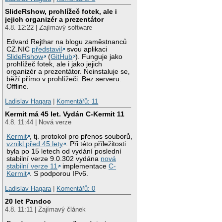
SlideRshow, prohlížeč fotek, ale i
jejich organizér a prezentátor
4.8. 12:22 | Zajímavý software
Edvard Rejthar na blogu zaměstnanců
CZ.NIC
představil
svou aplikaci
SlideRshow
(
GitHub
). Funguje jako
prohlížeč fotek, ale i jako jejich
organizér a prezentátor. Neinstaluje se,
běží přímo v prohlížeči. Bez serveru.
Offline.
Ladislav Hagara
|
Komentářů: 11
Kermit má 45 let. Vydán C-Kermit 11
4.8. 11:44 | Nová verze
Kermit
, tj. protokol pro přenos souborů,
vznikl před 45 lety
. Při této příležitosti
byla po 15 letech od vydání poslední
stabilní verze 9.0.302 vydána
nová
stabilní verze 11
implementace
C-
Kermit
. S podporou IPv6.
Ladislav Hagara
|
Komentářů: 0
20 let Pandoc
4.8. 11:11 | Zajímavý článek