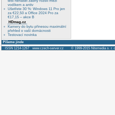
test nenašel žádný rozdíl mezi
vodíkem a antiv
Ušetřete 30 %: Windows 11 Pro jen
za €22,50 a Office 2024 Pro za
€17,15 – akce B
HDmag.cz
Kamery do bytu přinesou maximální
přehled o vaší domácnosti
Testovací novinka
Píšeme jinde
ISSN 1214-1267
www.czech-server.cz
© 1999-2015
Nitemedia s. r. 