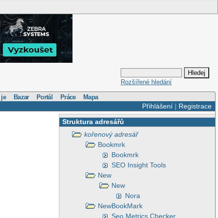
Rozšířené hledání
 je
Bazar
Portál
Práce
Mapa
Přihlášení
|
Registrace
Struktura adresářů
kořenový adresář
Bookmrk
Bookmrk
SEO Insight Tools
New
New
Nora
NewBookMark
Seo Metrics Checker