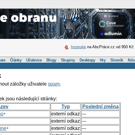
Inzerujte
na AbcPráce.cz od 950 Kč
are
Články
Učebnice
Blogy
Skupiny
Desktopy
Hry
Slovník
Kdo
k
nout záložky uživatele
spam
.
ek jsou následující stránky:
zev
Typ
Poslední změna
no
externí odkaz
---
externí odkaz
---
ine
externí odkaz
---