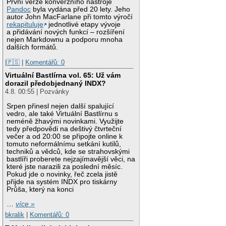
První verze konverzního nástroje
Pandoc
byla vydána před 20 lety. Jeho
autor John MacFarlane při tomto výročí
rekapituluje
jednotlivé etapy vývoje
a přidávání nových funkcí – rozšíření
nejen Markdownu a podporu mnoha
dalších formátů.
|🇵🇸
|
Komentářů: 0
Virtuální Bastlírna vol. 65: Už vám
dorazil předobjednaný INDX?
4.8. 00:55 | Pozvánky
Srpen přinesl nejen další spalující
vedro, ale také Virtuální Bastlírnu s
neméně žhavými novinkami. Využijte
tedy předpovědi na deštivý čtvrteční
večer a od 20:00 se připojte online k
tomuto neformálnímu setkání kutilů,
techniků a vědců, kde se strahovskými
bastlíři proberete nejzajímavější věci, na
které jste narazili za poslední měsíc.
Pokud jde o novinky, řeč zcela jistě
přijde na systém INDX pro tiskárny
Průša, který na konci
…
více »
bkralik
|
Komentářů: 0