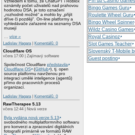
Pin up Casino Game
Vzhledem k tomu, že ChatGPT i Roblox
oznámily počet uživatelů nad prahovou
Bingo Games Guru
hodnotou DSA, je toto označení
„rozhodně možné“ a mohlo by „přijít
Roulette Wheel Guru
dříve či později“. On-line platformy a
Bingo Wheel Spinner
vyhledávače zařazené na seznamy DSA
musejí
Wildz Casino Games
Royal Casinoz
…
více »
Ladislav Hagara
|
Komentářů: 0
Slot Games Teacher
Slovenský T-Mobile b
Cloudflare OS
včera 17:00 | Zajímavý software
Guest posting
Společnost Cloudflare
představila
Cloudflare OS
(
GitHub
), tj. open
source platformu navrženou pro
integraci umělé inteligence (agentů)
přímo do pracovních procesů
organizací.
Ladislav Hagara
|
Komentářů: 0
RawTherapee 5.13
včera 12:44 | Nová verze
Byla vydána nová verze 5.13
svobodného multiplatformního softwaru
pro konverzi a zpracování digitálních
fotografií primárně ve formátů RAW