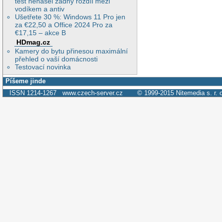
test nenašel žádný rozdíl mezi
vodíkem a antiv
Ušetřete 30 %: Windows 11 Pro jen
za €22,50 a Office 2024 Pro za
€17,15 – akce B
HDmag.cz
Kamery do bytu přinesou maximální
přehled o vaší domácnosti
Testovací novinka
Píšeme jinde
ISSN 1214-1267
www.czech-server.cz
© 1999-2015
Nitemedia s. r. 