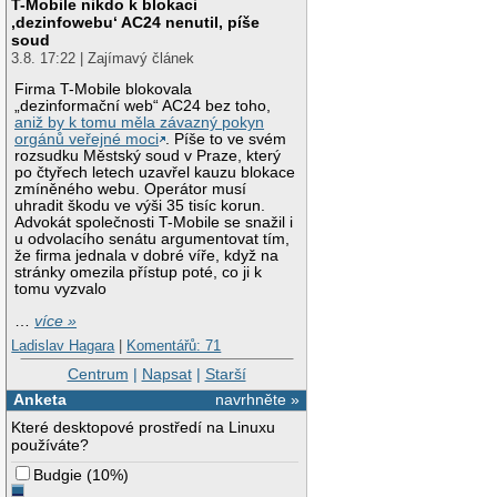
T-Mobile nikdo k blokaci
‚dezinfowebu‘ AC24 nenutil, píše
soud
3.8. 17:22 | Zajímavý článek
Firma T-Mobile blokovala
„dezinformační web“ AC24 bez toho,
aniž by k tomu měla závazný pokyn
orgánů veřejné moci
. Píše to ve svém
rozsudku Městský soud v Praze, který
po čtyřech letech uzavřel kauzu blokace
zmíněného webu. Operátor musí
uhradit škodu ve výši 35 tisíc korun.
Advokát společnosti T-Mobile se snažil i
u odvolacího senátu argumentovat tím,
že firma jednala v dobré víře, když na
stránky omezila přístup poté, co ji k
tomu vyzvalo
…
více »
Ladislav Hagara
|
Komentářů: 71
Centrum
|
Napsat
|
Starší
Anketa
navrhněte »
Které desktopové prostředí na Linuxu
používáte?
Budgie
(
10%
)