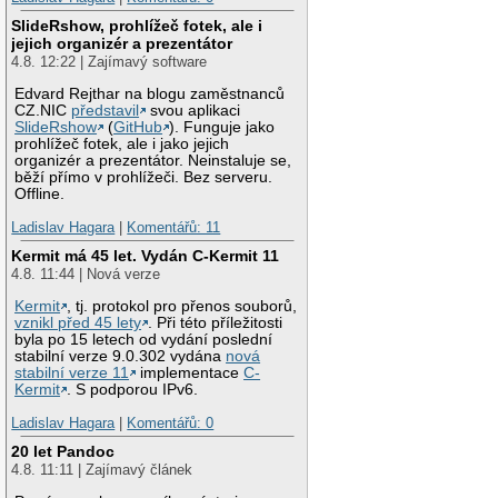
SlideRshow, prohlížeč fotek, ale i
jejich organizér a prezentátor
4.8. 12:22 | Zajímavý software
Edvard Rejthar na blogu zaměstnanců
CZ.NIC
představil
svou aplikaci
SlideRshow
(
GitHub
). Funguje jako
prohlížeč fotek, ale i jako jejich
organizér a prezentátor. Neinstaluje se,
běží přímo v prohlížeči. Bez serveru.
Offline.
Ladislav Hagara
|
Komentářů: 11
Kermit má 45 let. Vydán C-Kermit 11
4.8. 11:44 | Nová verze
Kermit
, tj. protokol pro přenos souborů,
vznikl před 45 lety
. Při této příležitosti
byla po 15 letech od vydání poslední
stabilní verze 9.0.302 vydána
nová
stabilní verze 11
implementace
C-
Kermit
. S podporou IPv6.
Ladislav Hagara
|
Komentářů: 0
20 let Pandoc
4.8. 11:11 | Zajímavý článek