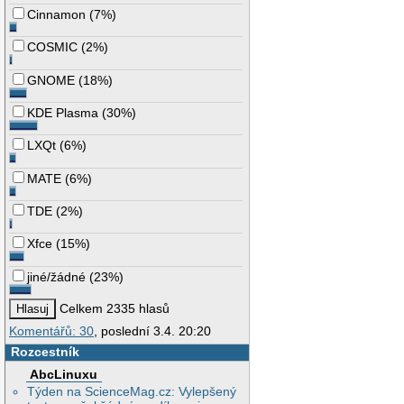
Cinnamon
(
7%
)
COSMIC
(
2%
)
GNOME
(
18%
)
KDE Plasma
(
30%
)
LXQt
(
6%
)
MATE
(
6%
)
TDE
(
2%
)
Xfce
(
15%
)
jiné/žádné
(
23%
)
Celkem 2335 hlasů
Komentářů: 30
, poslední 3.4. 20:20
Rozcestník
AbcLinuxu
Týden na ScienceMag.cz: Vylepšený