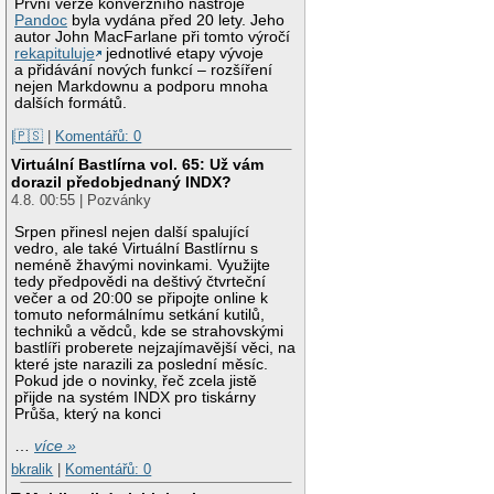
První verze konverzního nástroje
Pandoc
byla vydána před 20 lety. Jeho
autor John MacFarlane při tomto výročí
rekapituluje
jednotlivé etapy vývoje
a přidávání nových funkcí – rozšíření
nejen Markdownu a podporu mnoha
dalších formátů.
|🇵🇸
|
Komentářů: 0
Virtuální Bastlírna vol. 65: Už vám
dorazil předobjednaný INDX?
4.8. 00:55 | Pozvánky
Srpen přinesl nejen další spalující
vedro, ale také Virtuální Bastlírnu s
neméně žhavými novinkami. Využijte
tedy předpovědi na deštivý čtvrteční
večer a od 20:00 se připojte online k
tomuto neformálnímu setkání kutilů,
techniků a vědců, kde se strahovskými
bastlíři proberete nejzajímavější věci, na
které jste narazili za poslední měsíc.
Pokud jde o novinky, řeč zcela jistě
přijde na systém INDX pro tiskárny
Průša, který na konci
…
více »
bkralik
|
Komentářů: 0