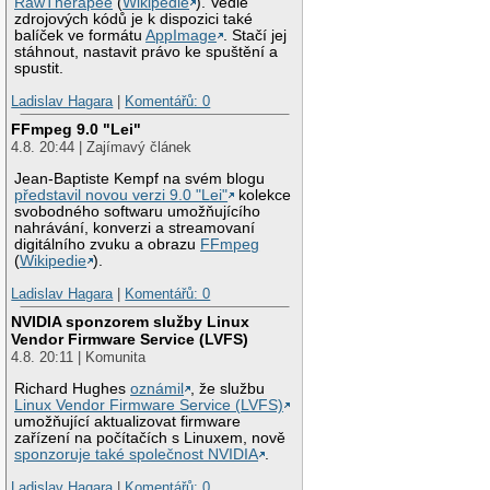
RawTherapee
(
Wikipedie
). Vedle
zdrojových kódů je k dispozici také
balíček ve formátu
AppImage
. Stačí jej
stáhnout, nastavit právo ke spuštění a
spustit.
Ladislav Hagara
|
Komentářů: 0
FFmpeg 9.0 "Lei"
4.8. 20:44 | Zajímavý článek
Jean-Baptiste Kempf na svém blogu
představil novou verzi 9.0 "Lei"
kolekce
svobodného softwaru umožňujícího
nahrávání, konverzi a streamovaní
digitálního zvuku a obrazu
FFmpeg
(
Wikipedie
).
Ladislav Hagara
|
Komentářů: 0
NVIDIA sponzorem služby Linux
Vendor Firmware Service (LVFS)
4.8. 20:11 | Komunita
Richard Hughes
oznámil
, že službu
Linux Vendor Firmware Service (LVFS)
umožňující aktualizovat firmware
zařízení na počítačích s Linuxem, nově
sponzoruje také společnost NVIDIA
.
Ladislav Hagara
|
Komentářů: 0