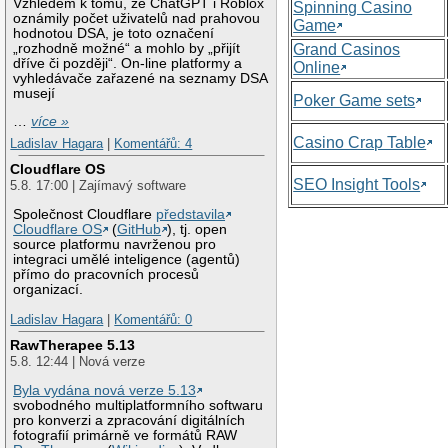
Vzhledem k tomu, že ChatGPT i Roblox
Spinning Casino
oznámily počet uživatelů nad prahovou
Game
hodnotou DSA, je toto označení
„rozhodně možné“ a mohlo by „přijít
Grand Casinos
dříve či později“. On-line platformy a
Online
vyhledávače zařazené na seznamy DSA
musejí
Poker Game sets
…
více »
Casino Crap Table
Ladislav Hagara
|
Komentářů: 4
Cloudflare OS
SEO Insight Tools
5.8. 17:00 | Zajímavý software
Společnost Cloudflare
představila
Cloudflare OS
(
GitHub
), tj. open
source platformu navrženou pro
integraci umělé inteligence (agentů)
přímo do pracovních procesů
organizací.
Ladislav Hagara
|
Komentářů: 0
RawTherapee 5.13
5.8. 12:44 | Nová verze
Byla vydána nová verze 5.13
svobodného multiplatformního softwaru
pro konverzi a zpracování digitálních
fotografií primárně ve formátů RAW