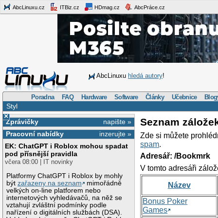
AbcLinuxu.cz
ITBiz.cz
HDmag.cz
AbcPráce.cz
AbcLinuxu
hledá autory
!
Poradna
FAQ
Hardware
Software
Články
Učebnice
Blog
Styl
×
Seznam zálože
Zprávičky
napište »
Pracovní nabídky
inzerujte »
Zde si můžete prohléd
spam
.
EK: ChatGPT i Roblox mohou spadat
pod přísnější pravidla
Adresář: /Bookmrk
včera 08:00 | IT novinky
V tomto adresáři zálož
Platformy ChatGPT i Roblox by mohly
být
zařazeny na seznam
mimořádně
Název
velkých on-line platforem nebo
internetových vyhledávačů, na něž se
Bonus Poker
vztahují zvláštní podmínky podle
Games
nařízení o digitálních službách (DSA).