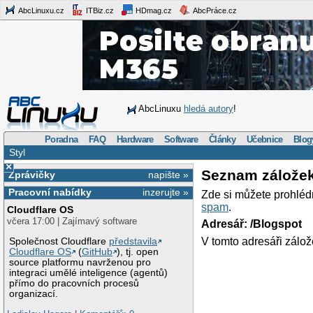
AbcLinuxu.cz
ITBiz.cz
HDmag.cz
AbcPráce.cz
AbcLinuxu
hledá autory
!
Poradna
FAQ
Hardware
Software
Články
Učebnice
Blog
Styl
×
Seznam zálože
Zprávičky
napište »
Pracovní nabídky
inzerujte »
Zde si můžete prohléd
spam
.
Cloudflare OS
včera 17:00 | Zajímavý software
Adresář: /Blogspot
V tomto adresáři zálož
Společnost Cloudflare
představila
Cloudflare OS
(
GitHub
), tj. open
source platformu navrženou pro
integraci umělé inteligence (agentů)
přímo do pracovních procesů
organizací.