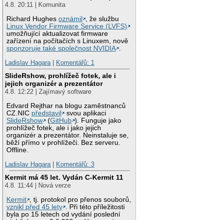
4.8. 20:11 | Komunita
Richard Hughes
oznámil
, že službu
Linux Vendor Firmware Service (LVFS)
umožňující aktualizovat firmware
zařízení na počítačích s Linuxem, nově
sponzoruje také společnost NVIDIA
.
Ladislav Hagara
|
Komentářů: 1
SlideRshow, prohlížeč fotek, ale i
jejich organizér a prezentátor
4.8. 12:22 | Zajímavý software
Edvard Rejthar na blogu zaměstnanců
CZ.NIC
představil
svou aplikaci
SlideRshow
(
GitHub
). Funguje jako
prohlížeč fotek, ale i jako jejich
organizér a prezentátor. Neinstaluje se,
běží přímo v prohlížeči. Bez serveru.
Offline.
Ladislav Hagara
|
Komentářů: 3
Kermit má 45 let. Vydán C-Kermit 11
4.8. 11:44 | Nová verze
Kermit
, tj. protokol pro přenos souborů,
vznikl před 45 lety
. Při této příležitosti
byla po 15 letech od vydání poslední