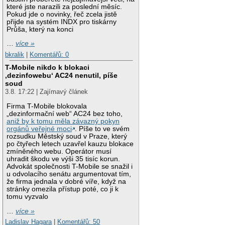
které jste narazili za poslední měsíc.
Pokud jde o novinky, řeč zcela jistě
přijde na systém INDX pro tiskárny
Průša, který na konci
…
více »
bkralik
|
Komentářů: 0
T-Mobile nikdo k blokaci
‚dezinfowebu‘ AC24 nenutil, píše
soud
3.8. 17:22 | Zajímavý článek
Firma T-Mobile blokovala
„dezinformační web“ AC24 bez toho,
aniž by k tomu měla závazný pokyn
orgánů veřejné moci
. Píše to ve svém
rozsudku Městský soud v Praze, který
po čtyřech letech uzavřel kauzu blokace
zmíněného webu. Operátor musí
uhradit škodu ve výši 35 tisíc korun.
Advokát společnosti T-Mobile se snažil i
u odvolacího senátu argumentovat tím,
že firma jednala v dobré víře, když na
stránky omezila přístup poté, co ji k
tomu vyzvalo
…
více »
Ladislav Hagara
|
Komentářů: 50