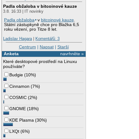
Padla obžaloba v bitcoinové kauze
3.8. 16:33 | IT novinky
Padla obžaloba
v
bitcoinové kauze
.
Státní zástupkyně chce pro Blažka 6,5
roku vězení, pro Titze 8 let.
Ladislav Hagara
|
Komentářů: 3
Centrum
|
Napsat
|
Starší
Anketa
navrhněte »
Které desktopové prostředí na Linuxu
používáte?
Budgie
(
10%
)
Cinnamon
(
7%
)
COSMIC
(
2%
)
GNOME
(
18%
)
KDE Plasma
(
30%
)
LXQt
(
6%
)