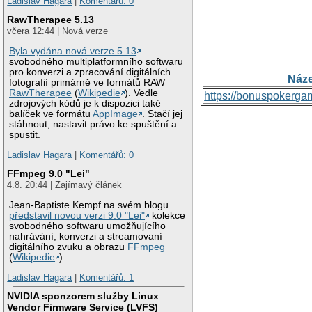
Ladislav Hagara
|
Komentářů: 0
RawTherapee 5.13
včera 12:44 | Nová verze
Byla vydána nová verze 5.13
svobodného multiplatformního softwaru
pro konverzi a zpracování digitálních
Náz
fotografií primárně ve formátů RAW
RawTherapee
(
Wikipedie
). Vedle
https://bonuspokerga
zdrojových kódů je k dispozici také
balíček ve formátu
AppImage
. Stačí jej
stáhnout, nastavit právo ke spuštění a
spustit.
Ladislav Hagara
|
Komentářů: 0
FFmpeg 9.0 "Lei"
4.8. 20:44 | Zajímavý článek
Jean-Baptiste Kempf na svém blogu
představil novou verzi 9.0 "Lei"
kolekce
svobodného softwaru umožňujícího
nahrávání, konverzi a streamovaní
digitálního zvuku a obrazu
FFmpeg
(
Wikipedie
).
Ladislav Hagara
|
Komentářů: 1
NVIDIA sponzorem služby Linux
Vendor Firmware Service (LVFS)