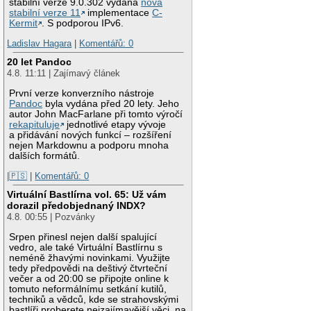
stabilní verze 9.0.302 vydána
nová
stabilní verze 11
implementace
C-
Kermit
. S podporou IPv6.
Ladislav Hagara
|
Komentářů: 0
20 let Pandoc
4.8. 11:11 | Zajímavý článek
První verze konverzního nástroje
Pandoc
byla vydána před 20 lety. Jeho
autor John MacFarlane při tomto výročí
rekapituluje
jednotlivé etapy vývoje
a přidávání nových funkcí – rozšíření
nejen Markdownu a podporu mnoha
dalších formátů.
|🇵🇸
|
Komentářů: 0
Virtuální Bastlírna vol. 65: Už vám
dorazil předobjednaný INDX?
4.8. 00:55 | Pozvánky
Srpen přinesl nejen další spalující
vedro, ale také Virtuální Bastlírnu s
neméně žhavými novinkami. Využijte
tedy předpovědi na deštivý čtvrteční
večer a od 20:00 se připojte online k
tomuto neformálnímu setkání kutilů,
techniků a vědců, kde se strahovskými
bastlíři proberete nejzajímavější věci, na