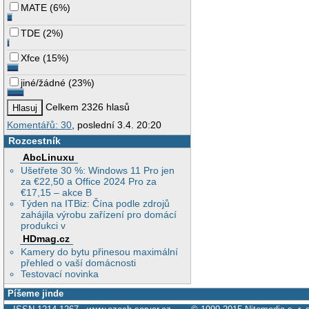
MATE
(
6%
)
TDE
(
2%
)
Xfce
(
15%
)
jiné/žádné
(
23%
)
Celkem 2326 hlasů
Komentářů: 30
, poslední 3.4. 20:20
Rozcestník
AbcLinuxu
Ušetřete 30 %: Windows 11 Pro jen
za €22,50 a Office 2024 Pro za
€17,15 – akce B
Týden na ITBiz: Čína podle zdrojů
zahájila výrobu zařízení pro domácí
produkci v
HDmag.cz
Kamery do bytu přinesou maximální
přehled o vaší domácnosti
Testovací novinka
Píšeme jinde