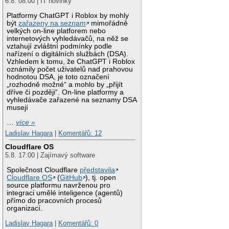
6.8. 08:00 | IT novinky
Platformy ChatGPT i Roblox by mohly
být
zařazeny na seznam
mimořádně
velkých on-line platforem nebo
internetových vyhledávačů, na něž se
vztahují zvláštní podmínky podle
nařízení o digitálních službách (DSA).
Vzhledem k tomu, že ChatGPT i Roblox
oznámily počet uživatelů nad prahovou
hodnotou DSA, je toto označení
„rozhodně možné“ a mohlo by „přijít
dříve či později“. On-line platformy a
vyhledávače zařazené na seznamy DSA
musejí
…
více »
Ladislav Hagara
|
Komentářů: 12
Cloudflare OS
5.8. 17:00 | Zajímavý software
Společnost Cloudflare
představila
Cloudflare OS
(
GitHub
), tj. open
source platformu navrženou pro
integraci umělé inteligence (agentů)
přímo do pracovních procesů
organizací.
Ladislav Hagara
|
Komentářů: 0