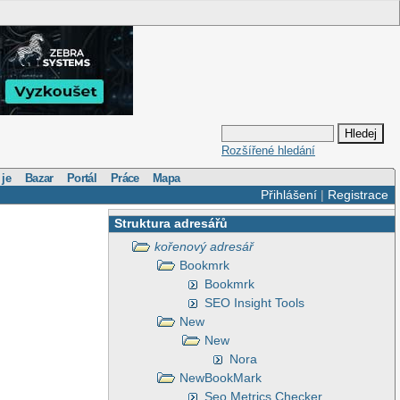
Rozšířené hledání
 je
Bazar
Portál
Práce
Mapa
Přihlášení
|
Registrace
Struktura adresářů
kořenový adresář
Bookmrk
Bookmrk
SEO Insight Tools
New
New
Nora
NewBookMark
Seo Metrics Checker