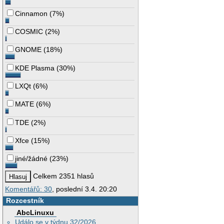
Cinnamon
(
7%
)
COSMIC
(
2%
)
GNOME
(
18%
)
KDE Plasma
(
30%
)
LXQt
(
6%
)
MATE
(
6%
)
TDE
(
2%
)
Xfce
(
15%
)
jiné/žádné
(
23%
)
Celkem 2351 hlasů
Komentářů: 30
, poslední 3.4. 20:20
Rozcestník
AbcLinuxu
Událo se v týdnu 32/2026