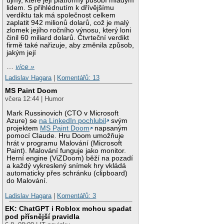
újmy, které její platformy působí mladým
lidem. S přihlédnutím k dřívějšímu
verdiktu tak má společnost celkem
zaplatit 942 milionů dolarů, což je malý
zlomek jejího ročního výnosu, který loni
činil 60 miliard dolarů. Čtvrteční verdikt
firmě také nařizuje, aby změnila způsob,
jakým její
…
více »
Ladislav Hagara
|
Komentářů: 13
MS Paint Doom
včera 12:44 | Humor
Mark Russinovich (CTO v Microsoft
Azure) se
na LinkedIn pochlubil
svým
projektem
MS Paint Doom
napsaným
pomocí Claude. Hru Doom umožňuje
hrát v programu Malování (Microsoft
Paint). Malování funguje jako monitor.
Herní engine (ViZDoom) běží na pozadí
a každý vykreslený snímek hry vkládá
automaticky přes schránku (clipboard)
do Malování.
Ladislav Hagara
|
Komentářů: 3
EK: ChatGPT i Roblox mohou spadat
pod přísnější pravidla