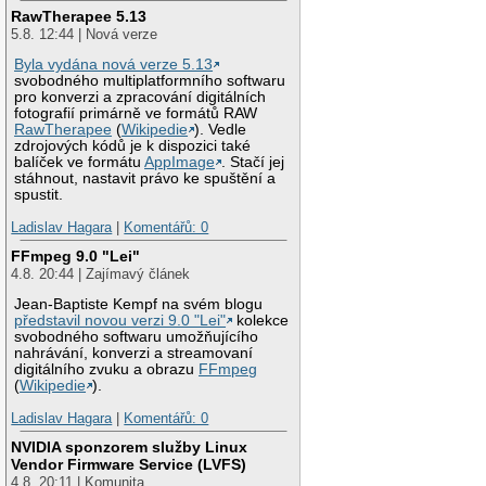
RawTherapee 5.13
5.8. 12:44 | Nová verze
Byla vydána nová verze 5.13
svobodného multiplatformního softwaru
pro konverzi a zpracování digitálních
fotografií primárně ve formátů RAW
RawTherapee
(
Wikipedie
). Vedle
zdrojových kódů je k dispozici také
balíček ve formátu
AppImage
. Stačí jej
stáhnout, nastavit právo ke spuštění a
spustit.
Ladislav Hagara
|
Komentářů: 0
FFmpeg 9.0 "Lei"
4.8. 20:44 | Zajímavý článek
Jean-Baptiste Kempf na svém blogu
představil novou verzi 9.0 "Lei"
kolekce
svobodného softwaru umožňujícího
nahrávání, konverzi a streamovaní
digitálního zvuku a obrazu
FFmpeg
(
Wikipedie
).
Ladislav Hagara
|
Komentářů: 0
NVIDIA sponzorem služby Linux
Vendor Firmware Service (LVFS)
4.8. 20:11 | Komunita