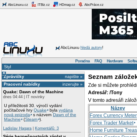
AbcLinuxu.cz
ITBiz.cz
HDmag.cz
AbcPráce.cz
AbcLinuxu
hledá autory
!
Poradna
FAQ
Hardware
Softw
Styl
×
Seznam zálože
Zprávičky
napište »
Pracovní nabídky
inzerujte »
Zde si můžete prohléd
Quake: Dawn of the Machine
Adresář: /Tony
dnes 04:44 | IT novinky
V tomto adresáři zálož
U příležitosti 30. výročí vydání
Název
počítačové hry
Quake
byla
vydána
nová epizoda
s názvem
Dawn of the
Forex Currency Meter
Machine
(
Steam
).
Forex Trader Market
Ladislav Hagara
|
Komentářů: 3
Home Furniture Treas
Série bezpečnostních záplat v