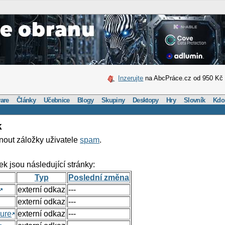
Inzerujte
na AbcPráce.cz od 950 Kč
are
Články
Učebnice
Blogy
Skupiny
Desktopy
Hry
Slovník
Kdo
k
nout záložky uživatele
spam
.
ek jsou následující stránky:
Typ
Poslední změna
externí odkaz
---
externí odkaz
---
ure
externí odkaz
---