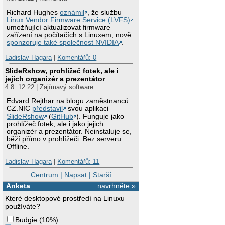
Richard Hughes
oznámil
, že službu
Linux Vendor Firmware Service (LVFS)
umožňující aktualizovat firmware
zařízení na počítačích s Linuxem, nově
sponzoruje také společnost NVIDIA
.
Ladislav Hagara
|
Komentářů: 0
SlideRshow, prohlížeč fotek, ale i
jejich organizér a prezentátor
4.8. 12:22 | Zajímavý software
Edvard Rejthar na blogu zaměstnanců
CZ.NIC
představil
svou aplikaci
SlideRshow
(
GitHub
). Funguje jako
prohlížeč fotek, ale i jako jejich
organizér a prezentátor. Neinstaluje se,
běží přímo v prohlížeči. Bez serveru.
Offline.
Ladislav Hagara
|
Komentářů: 11
Centrum
|
Napsat
|
Starší
Anketa
navrhněte »
Které desktopové prostředí na Linuxu
používáte?
Budgie
(
10%
)