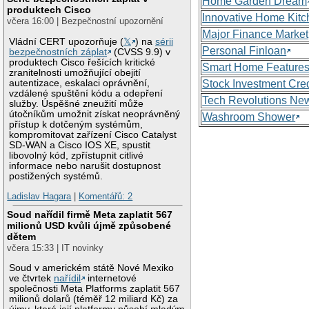
Home Garden Dream
produktech Cisco
Innovative Home Kitc
včera 16:00 | Bezpečnostní upozornění
Major Finance Market
Vládní CERT upozorňuje (
𝕏
) na
sérii
Personal Finloan
bezpečnostních záplat
(CVSS 9.9) v
produktech Cisco řešících kritické
Smart Home Feature
zranitelnosti umožňující obejití
autentizace, eskalaci oprávnění,
Stock Investment Cred
vzdálené spuštění kódu a odepření
Tech Revolutions Ne
služby. Úspěšné zneužití může
útočníkům umožnit získat neoprávněný
Washroom Shower
přístup k dotčeným systémům,
kompromitovat zařízení Cisco Catalyst
SD-WAN a Cisco IOS XE, spustit
libovolný kód, zpřístupnit citlivé
informace nebo narušit dostupnost
postižených systémů.
Ladislav Hagara
|
Komentářů: 2
Soud nařídil firmě Meta zaplatit 567
milionů USD kvůli újmě způsobené
dětem
včera 15:33 | IT novinky
Soud v americkém státě Nové Mexiko
ve čtvrtek
nařídil
internetové
společnosti Meta Platforms zaplatit 567
milionů dolarů (téměř 12 miliard Kč) za