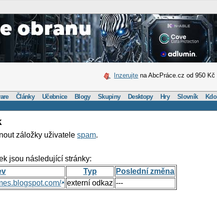
Inzerujte
na AbcPráce.cz od 950 Kč
are
Články
Učebnice
Blogy
Skupiny
Desktopy
Hry
Slovník
Kdo
k
nout záložky uživatele
spam
.
ek jsou následující stránky:
ev
Typ
Poslední změna
mes.blogspot.com/
externí odkaz
---