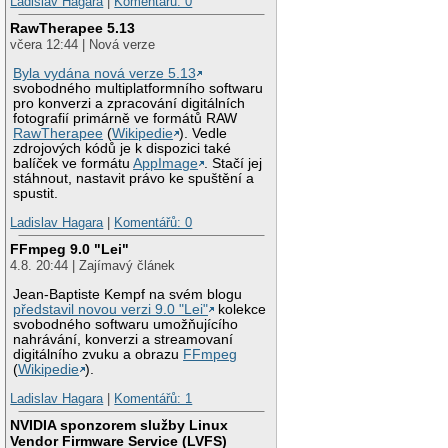
Ladislav Hagara
|
Komentářů: 0
RawTherapee 5.13
včera 12:44 | Nová verze
Byla vydána nová verze 5.13
svobodného multiplatformního softwaru
pro konverzi a zpracování digitálních
fotografií primárně ve formátů RAW
RawTherapee
(
Wikipedie
). Vedle
zdrojových kódů je k dispozici také
balíček ve formátu
AppImage
. Stačí jej
stáhnout, nastavit právo ke spuštění a
spustit.
Ladislav Hagara
|
Komentářů: 0
FFmpeg 9.0 "Lei"
4.8. 20:44 | Zajímavý článek
Jean-Baptiste Kempf na svém blogu
představil novou verzi 9.0 "Lei"
kolekce
svobodného softwaru umožňujícího
nahrávání, konverzi a streamovaní
digitálního zvuku a obrazu
FFmpeg
(
Wikipedie
).
Ladislav Hagara
|
Komentářů: 1
NVIDIA sponzorem služby Linux
Vendor Firmware Service (LVFS)