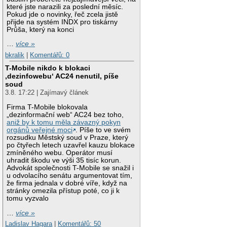
které jste narazili za poslední měsíc.
Pokud jde o novinky, řeč zcela jistě
přijde na systém INDX pro tiskárny
Průša, který na konci
…
více »
bkralik
|
Komentářů: 0
T-Mobile nikdo k blokaci
‚dezinfowebu‘ AC24 nenutil, píše
soud
3.8. 17:22 | Zajímavý článek
Firma T-Mobile blokovala
„dezinformační web“ AC24 bez toho,
aniž by k tomu měla závazný pokyn
orgánů veřejné moci
. Píše to ve svém
rozsudku Městský soud v Praze, který
po čtyřech letech uzavřel kauzu blokace
zmíněného webu. Operátor musí
uhradit škodu ve výši 35 tisíc korun.
Advokát společnosti T-Mobile se snažil i
u odvolacího senátu argumentovat tím,
že firma jednala v dobré víře, když na
stránky omezila přístup poté, co ji k
tomu vyzvalo
…
více »
Ladislav Hagara
|
Komentářů: 50