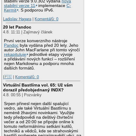
stabilní verze 9.0.302 vydána
nová
stabilní verze 11
implementace
C-
Kermit
. S podporou IPv6.
Ladislav Hagara
|
Komentářů: 0
20 let Pandoc
4.8. 11:11 | Zajímavý článek
První verze konverzního nástroje
Pandoc
byla vydána před 20 lety. Jeho
autor John MacFarlane při tomto výročí
rekapituluje
jednotlivé etapy vývoje
a přidávání nových funkcí – rozšíření
nejen Markdownu a podporu mnoha
dalších formátů.
|🇵🇸
|
Komentářů: 0
Virtuální Bastlírna vol. 65: Už vám
dorazil předobjednaný INDX?
4.8. 00:55 | Pozvánky
Srpen přinesl nejen další spalující
vedro, ale také Virtuální Bastlírnu s
neméně žhavými novinkami. Využijte
tedy předpovědi na deštivý čtvrteční
večer a od 20:00 se připojte online k
tomuto neformálnímu setkání kutilů,
techniků a vědců, kde se strahovskými
bastlíři proberete nejzajímavější věci, na