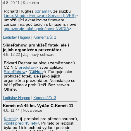
4.8. 20:11 | Komunita
Richard Hughes
oznámil
, že službu
Linux Vendor Firmware Service (LVFS)
umožňující aktualizovat firmware
zařízení na počítačích s Linuxem, nově
sponzoruje také společnost NVIDIA
.
Ladislav Hagara
|
Komentářů: 1
SlideRshow, prohlížeč fotek, ale i
jejich organizér a prezentátor
4.8. 12:22 | Zajímavý software
Edvard Rejthar na blogu zaměstnanců
CZ.NIC
představil
svou aplikaci
SlideRshow
(
GitHub
). Funguje jako
prohlížeč fotek, ale i jako jejich
organizér a prezentátor. Neinstaluje se,
běží přímo v prohlížeči. Bez serveru.
Offline.
Ladislav Hagara
|
Komentářů: 3
Kermit má 45 let. Vydán C-Kermit 11
4.8. 11:44 | Nová verze
Kermit
, tj. protokol pro přenos souborů,
vznikl před 45 lety
. Při této příležitosti
byla po 15 letech od vydání poslední