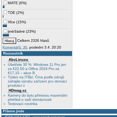
MATE
(
6%
)
TDE
(
2%
)
Xfce
(
15%
)
jiné/žádné
(
23%
)
Celkem 2326 hlasů
Komentářů: 30
, poslední 3.4. 20:20
Rozcestník
AbcLinuxu
Ušetřete 30 %: Windows 11 Pro jen
za €22,50 a Office 2024 Pro za
€17,15 – akce B
Týden na ITBiz: Čína podle zdrojů
zahájila výrobu zařízení pro domácí
produkci v
HDmag.cz
Kamery do bytu přinesou maximální
přehled o vaší domácnosti
Testovací novinka
Píšeme jinde