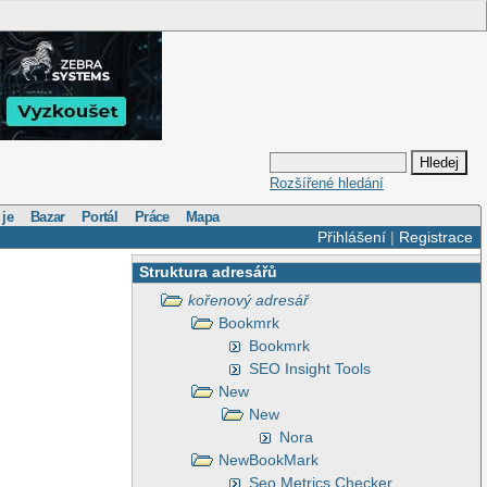
Rozšířené hledání
 je
Bazar
Portál
Práce
Mapa
Přihlášení
|
Registrace
Struktura adresářů
kořenový adresář
Bookmrk
Bookmrk
SEO Insight Tools
New
New
Nora
NewBookMark
Seo Metrics Checker