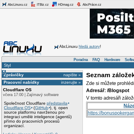
AbcLinuxu.cz
ITBiz.cz
HDmag.cz
AbcPráce.cz
AbcLinuxu
hledá autory
!
Poradna
FAQ
Hardware
Softw
Styl
×
Seznam zálože
Zprávičky
napište »
Pracovní nabídky
inzerujte »
Zde si můžete prohléd
Cloudflare OS
Adresář: /Blogspot
včera 17:00 | Zajímavý software
V tomto adresáři zálož
Společnost Cloudflare
představila
Náz
Cloudflare OS
(
GitHub
), tj. open
source platformu navrženou pro
https://bonuspokerga
integraci umělé inteligence (agentů)
přímo do pracovních procesů
organizací.