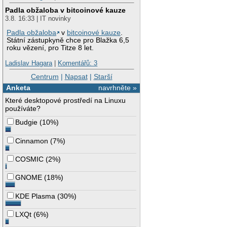
Padla obžaloba v bitcoinové kauze
3.8. 16:33 | IT novinky
Padla obžaloba
v
bitcoinové kauze
.
Státní zástupkyně chce pro Blažka 6,5
roku vězení, pro Titze 8 let.
Ladislav Hagara
|
Komentářů: 3
Centrum
|
Napsat
|
Starší
Anketa
navrhněte »
Které desktopové prostředí na Linuxu
používáte?
Budgie
(
10%
)
Cinnamon
(
7%
)
COSMIC
(
2%
)
GNOME
(
18%
)
KDE Plasma
(
30%
)
LXQt
(
6%
)