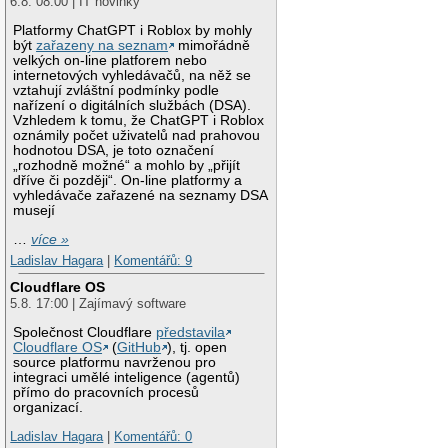
6.8. 08:00 | IT novinky
Platformy ChatGPT i Roblox by mohly
být
zařazeny na seznam
mimořádně
velkých on-line platforem nebo
internetových vyhledávačů, na něž se
vztahují zvláštní podmínky podle
nařízení o digitálních službách (DSA).
Vzhledem k tomu, že ChatGPT i Roblox
oznámily počet uživatelů nad prahovou
hodnotou DSA, je toto označení
„rozhodně možné“ a mohlo by „přijít
dříve či později“. On-line platformy a
vyhledávače zařazené na seznamy DSA
musejí
…
více »
Ladislav Hagara
|
Komentářů: 9
Cloudflare OS
5.8. 17:00 | Zajímavý software
Společnost Cloudflare
představila
Cloudflare OS
(
GitHub
), tj. open
source platformu navrženou pro
integraci umělé inteligence (agentů)
přímo do pracovních procesů
organizací.
Ladislav Hagara
|
Komentářů: 0