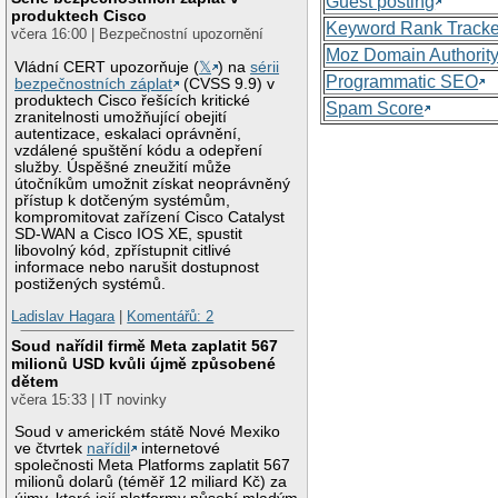
Guest posting
produktech Cisco
Keyword Rank Tracke
včera 16:00 | Bezpečnostní upozornění
Moz Domain Authorit
Vládní CERT upozorňuje (
𝕏
) na
sérii
Programmatic SEO
bezpečnostních záplat
(CVSS 9.9) v
produktech Cisco řešících kritické
Spam Score
zranitelnosti umožňující obejití
autentizace, eskalaci oprávnění,
vzdálené spuštění kódu a odepření
služby. Úspěšné zneužití může
útočníkům umožnit získat neoprávněný
přístup k dotčeným systémům,
kompromitovat zařízení Cisco Catalyst
SD-WAN a Cisco IOS XE, spustit
libovolný kód, zpřístupnit citlivé
informace nebo narušit dostupnost
postižených systémů.
Ladislav Hagara
|
Komentářů: 2
Soud nařídil firmě Meta zaplatit 567
milionů USD kvůli újmě způsobené
dětem
včera 15:33 | IT novinky
Soud v americkém státě Nové Mexiko
ve čtvrtek
nařídil
internetové
společnosti Meta Platforms zaplatit 567
milionů dolarů (téměř 12 miliard Kč) za