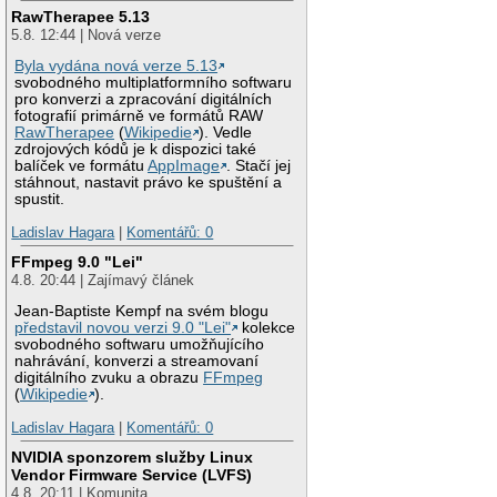
RawTherapee 5.13
5.8. 12:44 | Nová verze
Byla vydána nová verze 5.13
svobodného multiplatformního softwaru
pro konverzi a zpracování digitálních
fotografií primárně ve formátů RAW
RawTherapee
(
Wikipedie
). Vedle
zdrojových kódů je k dispozici také
balíček ve formátu
AppImage
. Stačí jej
stáhnout, nastavit právo ke spuštění a
spustit.
Ladislav Hagara
|
Komentářů: 0
FFmpeg 9.0 "Lei"
4.8. 20:44 | Zajímavý článek
Jean-Baptiste Kempf na svém blogu
představil novou verzi 9.0 "Lei"
kolekce
svobodného softwaru umožňujícího
nahrávání, konverzi a streamovaní
digitálního zvuku a obrazu
FFmpeg
(
Wikipedie
).
Ladislav Hagara
|
Komentářů: 0
NVIDIA sponzorem služby Linux
Vendor Firmware Service (LVFS)
4.8. 20:11 | Komunita