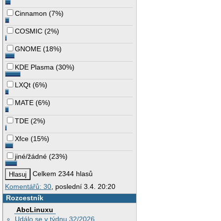
Cinnamon
(
7%
)
COSMIC
(
2%
)
GNOME
(
18%
)
KDE Plasma
(
30%
)
LXQt
(
6%
)
MATE
(
6%
)
TDE
(
2%
)
Xfce
(
15%
)
jiné/žádné
(
23%
)
Celkem 2344 hlasů
Komentářů: 30
, poslední 3.4. 20:20
Rozcestník
AbcLinuxu
Událo se v týdnu 32/2026