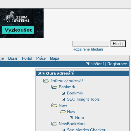
Rozšířené hledání
 je
Bazar
Portál
Práce
Mapa
Přihlášení
|
Registrace
Struktura adresářů
kořenový adresář
Bookmrk
Bookmrk
SEO Insight Tools
New
New
Nora
NewBookMark
Seo Metrics Checker