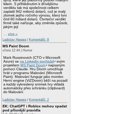
újmy, které její platformy působí mladým
lidem. S přihlédnutím k dřívějšímu
verdiktu tak má společnost celkem
zaplatit 942 milionů dolarů, což je malý
zlomek jejího ročního výnosu, který loni
činil 60 miliard dolarů. Čtvrteční verdikt
firmě také nařizuje, aby změnila způsob,
jakým její
…
více »
Ladislav Hagara
|
Komentářů: 8
MS Paint Doom
včera 12:44 | Humor
Mark Russinovich (CTO v Microsoft
Azure) se
na LinkedIn pochlubil
svým
projektem
MS Paint Doom
napsaným
pomocí Claude. Hru Doom umožňuje
hrát v programu Malování (Microsoft
Paint). Malování funguje jako monitor.
Herní engine (ViZDoom) běží na pozadí
a každý vykreslený snímek hry vkládá
automaticky přes schránku (clipboard)
do Malování.
Ladislav Hagara
|
Komentářů: 2
EK: ChatGPT i Roblox mohou spadat
pod přísnější pravidla