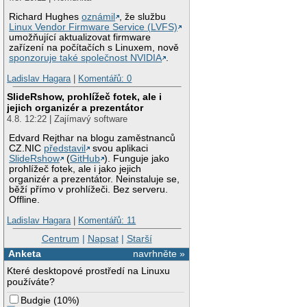
Richard Hughes
oznámil
, že službu
Linux Vendor Firmware Service (LVFS)
umožňující aktualizovat firmware
zařízení na počítačích s Linuxem, nově
sponzoruje také společnost NVIDIA
.
Ladislav Hagara
|
Komentářů: 0
SlideRshow, prohlížeč fotek, ale i
jejich organizér a prezentátor
4.8. 12:22 | Zajímavý software
Edvard Rejthar na blogu zaměstnanců
CZ.NIC
představil
svou aplikaci
SlideRshow
(
GitHub
). Funguje jako
prohlížeč fotek, ale i jako jejich
organizér a prezentátor. Neinstaluje se,
běží přímo v prohlížeči. Bez serveru.
Offline.
Ladislav Hagara
|
Komentářů: 11
Centrum
|
Napsat
|
Starší
Anketa
navrhněte »
Které desktopové prostředí na Linuxu
používáte?
Budgie
(
10%
)