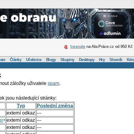
Inzerujte
na AbcPráce.cz od 950 Kč
are
Články
Učebnice
Blogy
Skupiny
Desktopy
Hry
Slovník
Kdo
k
nout záložky uživatele
spam
.
ek jsou následující stránky:
Typ
Poslední změna
externí odkaz
---
er
externí odkaz
---
externí odkaz
---