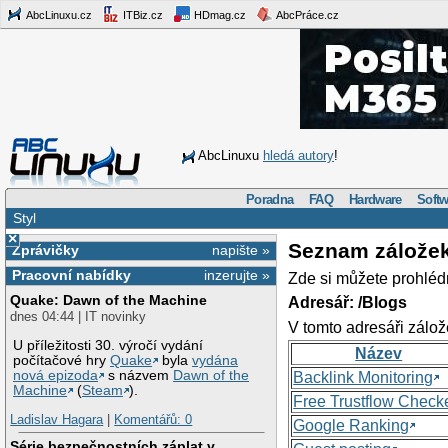
AbcLinuxu.cz
ITBiz.cz
HDmag.cz
AbcPráce.cz
AbcLinuxu
hledá autory
!
Poradna
FAQ
Hardware
Softw
Styl
×
Seznam zálože
Zprávičky
napište »
Pracovní nabídky
inzerujte »
Zde si můžete prohléd
Quake: Dawn of the Machine
Adresář: /Blogs
dnes 04:44 | IT novinky
V tomto adresáři zálož
U příležitosti 30. výročí vydání
Název
počítačové hry
Quake
byla
vydána
nová epizoda
s názvem
Dawn of the
Backlink Monitoring
Machine
(
Steam
).
Free Trustflow Check
Ladislav Hagara
|
Komentářů: 0
Google Ranking
Série bezpečnostních záplat v