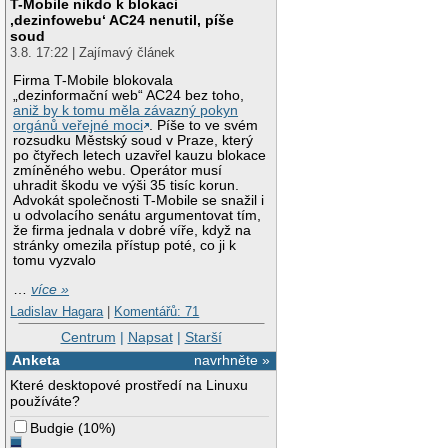
T-Mobile nikdo k blokaci
‚dezinfowebu‘ AC24 nenutil, píše
soud
3.8. 17:22 | Zajímavý článek
Firma T-Mobile blokovala
„dezinformační web“ AC24 bez toho,
aniž by k tomu měla závazný pokyn
orgánů veřejné moci
. Píše to ve svém
rozsudku Městský soud v Praze, který
po čtyřech letech uzavřel kauzu blokace
zmíněného webu. Operátor musí
uhradit škodu ve výši 35 tisíc korun.
Advokát společnosti T-Mobile se snažil i
u odvolacího senátu argumentovat tím,
že firma jednala v dobré víře, když na
stránky omezila přístup poté, co ji k
tomu vyzvalo
…
více »
Ladislav Hagara
|
Komentářů: 71
Centrum
|
Napsat
|
Starší
Anketa
navrhněte »
Které desktopové prostředí na Linuxu
používáte?
Budgie
(
10%
)