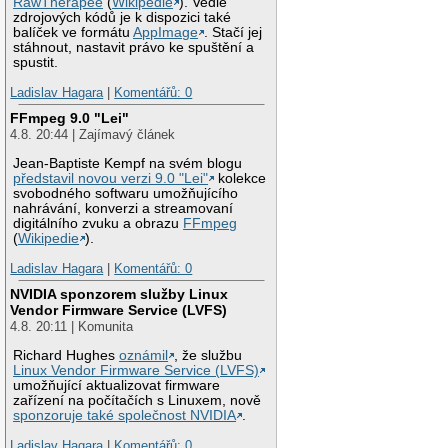
RawTherapee
(
Wikipedie
). Vedle
zdrojových kódů je k dispozici také
balíček ve formátu
AppImage
. Stačí jej
stáhnout, nastavit právo ke spuštění a
spustit.
Ladislav Hagara
|
Komentářů: 0
FFmpeg 9.0 "Lei"
4.8. 20:44 | Zajímavý článek
Jean-Baptiste Kempf na svém blogu
představil novou verzi 9.0 "Lei"
kolekce
svobodného softwaru umožňujícího
nahrávání, konverzi a streamovaní
digitálního zvuku a obrazu
FFmpeg
(
Wikipedie
).
Ladislav Hagara
|
Komentářů: 0
NVIDIA sponzorem služby Linux
Vendor Firmware Service (LVFS)
4.8. 20:11 | Komunita
Richard Hughes
oznámil
, že službu
Linux Vendor Firmware Service (LVFS)
umožňující aktualizovat firmware
zařízení na počítačích s Linuxem, nově
sponzoruje také společnost NVIDIA
.
Ladislav Hagara
|
Komentářů: 0