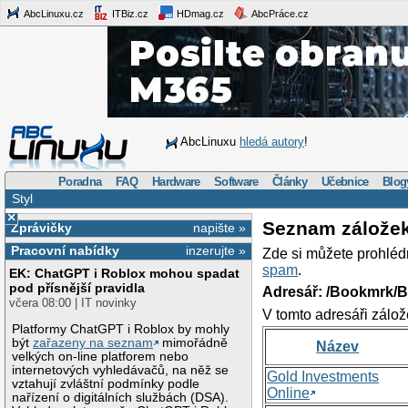
AbcLinuxu.cz
ITBiz.cz
HDmag.cz
AbcPráce.cz
AbcLinuxu
hledá autory
!
Poradna
FAQ
Hardware
Software
Články
Učebnice
Blog
Styl
×
Seznam zálože
Zprávičky
napište »
Pracovní nabídky
inzerujte »
Zde si můžete prohléd
spam
.
EK: ChatGPT i Roblox mohou spadat
pod přísnější pravidla
Adresář: /Bookmrk/
včera 08:00 | IT novinky
V tomto adresáři zálož
Platformy ChatGPT i Roblox by mohly
být
zařazeny na seznam
mimořádně
Název
velkých on-line platforem nebo
internetových vyhledávačů, na něž se
Gold Investments
vztahují zvláštní podmínky podle
Online
nařízení o digitálních službách (DSA).