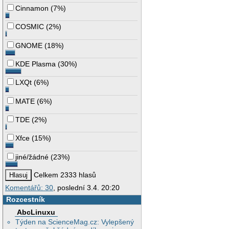
Cinnamon
(
7%
)
COSMIC
(
2%
)
GNOME
(
18%
)
KDE Plasma
(
30%
)
LXQt
(
6%
)
MATE
(
6%
)
TDE
(
2%
)
Xfce
(
15%
)
jiné/žádné
(
23%
)
Celkem 2333 hlasů
Komentářů: 30
, poslední 3.4. 20:20
Rozcestník
AbcLinuxu
Týden na ScienceMag.cz: Vylepšený