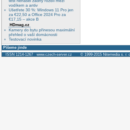
test nenašel žádný rozdíl mezi
vodíkem a antiv
Ušetřete 30 %: Windows 11 Pro jen
za €22,50 a Office 2024 Pro za
€17,15 – akce B
HDmag.cz
Kamery do bytu přinesou maximální
přehled o vaší domácnosti
Testovací novinka
Píšeme jinde
ISSN 1214-1267
www.czech-server.cz
© 1999-2015
Nitemedia s. r. 