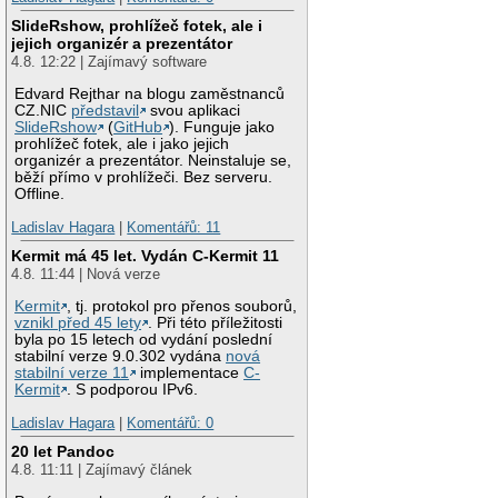
SlideRshow, prohlížeč fotek, ale i
jejich organizér a prezentátor
4.8. 12:22 | Zajímavý software
Edvard Rejthar na blogu zaměstnanců
CZ.NIC
představil
svou aplikaci
SlideRshow
(
GitHub
). Funguje jako
prohlížeč fotek, ale i jako jejich
organizér a prezentátor. Neinstaluje se,
běží přímo v prohlížeči. Bez serveru.
Offline.
Ladislav Hagara
|
Komentářů: 11
Kermit má 45 let. Vydán C-Kermit 11
4.8. 11:44 | Nová verze
Kermit
, tj. protokol pro přenos souborů,
vznikl před 45 lety
. Při této příležitosti
byla po 15 letech od vydání poslední
stabilní verze 9.0.302 vydána
nová
stabilní verze 11
implementace
C-
Kermit
. S podporou IPv6.
Ladislav Hagara
|
Komentářů: 0
20 let Pandoc
4.8. 11:11 | Zajímavý článek