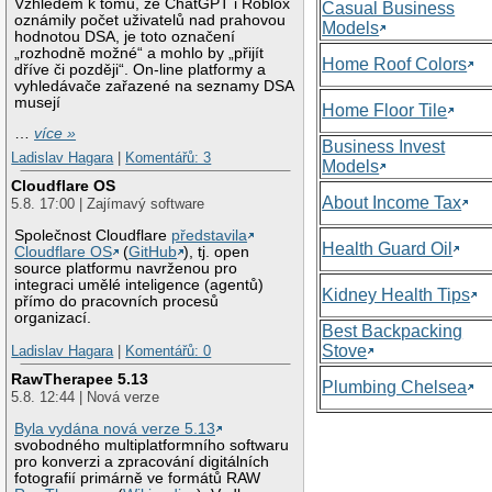
Vzhledem k tomu, že ChatGPT i Roblox
Casual Business
oznámily počet uživatelů nad prahovou
Models
hodnotou DSA, je toto označení
„rozhodně možné“ a mohlo by „přijít
Home Roof Colors
dříve či později“. On-line platformy a
vyhledávače zařazené na seznamy DSA
musejí
Home Floor Tile
…
více »
Business Invest
Ladislav Hagara
|
Komentářů: 3
Models
Cloudflare OS
About Income Tax
5.8. 17:00 | Zajímavý software
Společnost Cloudflare
představila
Health Guard Oil
Cloudflare OS
(
GitHub
), tj. open
source platformu navrženou pro
integraci umělé inteligence (agentů)
Kidney Health Tips
přímo do pracovních procesů
organizací.
Best Backpacking
Stove
Ladislav Hagara
|
Komentářů: 0
RawTherapee 5.13
Plumbing Chelsea
5.8. 12:44 | Nová verze
Byla vydána nová verze 5.13
svobodného multiplatformního softwaru
pro konverzi a zpracování digitálních
fotografií primárně ve formátů RAW