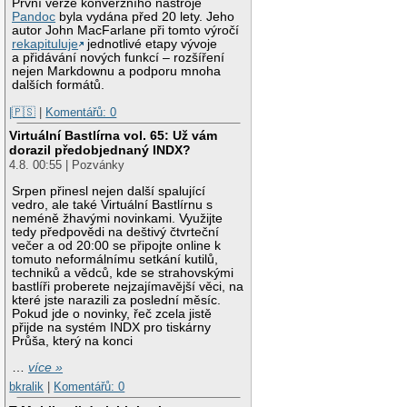
První verze konverzního nástroje
Pandoc
byla vydána před 20 lety. Jeho
autor John MacFarlane při tomto výročí
rekapituluje
jednotlivé etapy vývoje
a přidávání nových funkcí – rozšíření
nejen Markdownu a podporu mnoha
dalších formátů.
|🇵🇸
|
Komentářů: 0
Virtuální Bastlírna vol. 65: Už vám
dorazil předobjednaný INDX?
4.8. 00:55 | Pozvánky
Srpen přinesl nejen další spalující
vedro, ale také Virtuální Bastlírnu s
neméně žhavými novinkami. Využijte
tedy předpovědi na deštivý čtvrteční
večer a od 20:00 se připojte online k
tomuto neformálnímu setkání kutilů,
techniků a vědců, kde se strahovskými
bastlíři proberete nejzajímavější věci, na
které jste narazili za poslední měsíc.
Pokud jde o novinky, řeč zcela jistě
přijde na systém INDX pro tiskárny
Průša, který na konci
…
více »
bkralik
|
Komentářů: 0