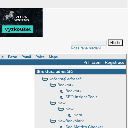
Rozšířené hledání
 je
Bazar
Portál
Práce
Mapa
Přihlášení
|
Registrace
Struktura adresářů
kořenový adresář
Bookmrk
Bookmrk
SEO Insight Tools
New
New
Nora
NewBookMark
Seo Metrics Checker