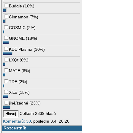
Budgie
(
10%
)
Cinnamon
(
7%
)
COSMIC
(
2%
)
GNOME
(
18%
)
KDE Plasma
(
30%
)
LXQt
(
6%
)
MATE
(
6%
)
TDE
(
2%
)
Xfce
(
15%
)
jiné/žádné
(
23%
)
Celkem 2339 hlasů
Komentářů: 30
, poslední 3.4. 20:20
Rozcestník