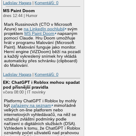
Ladislav Hagara
|
Komentářů: 0
MS Paint Doom
dnes 12:44 | Humor
Mark Russinovich (CTO v Microsoft
Azure) se
na LinkedIn pochlubil
svým
projektem
MS Paint Doom
napsaným
pomocí Claude. Hru Doom umožňuje
hrát v programu Malování (Microsoft
Paint). Malování funguje jako monitor.
Herní engine (ViZDoom) běží na pozadí
a každý vykreslený snímek hry vkládá
automaticky přes schránku (clipboard)
do Malování.
Ladislav Hagara
|
Komentářů: 0
EK: ChatGPT i Roblox mohou spadat
pod přísnější pravidla
včera 08:00 | IT novinky
Platformy ChatGPT i Roblox by mohly
být
zařazeny na seznam
mimořádně
velkých on-line platforem nebo
internetových vyhledávačů, na něž se
vztahují zvláštní podmínky podle
nařízení o digitálních službách (DSA).
Vzhledem k tomu, že ChatGPT i Roblox
oznámily počet uživatelů nad prahovou