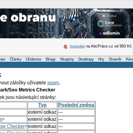
Inzerujte
na AbcPráce.cz od 950 Kč
are
Články
Učebnice
Blogy
Skupiny
Desktopy
Hry
Slovník
Kdo
k
nout záložky uživatele
spam
.
ark/Seo Metrics Checker
ek jsou následující stránky:
Typ
Poslední změna
externí odkaz
---
om
externí odkaz
---
Flow Checker
externí odkaz
---