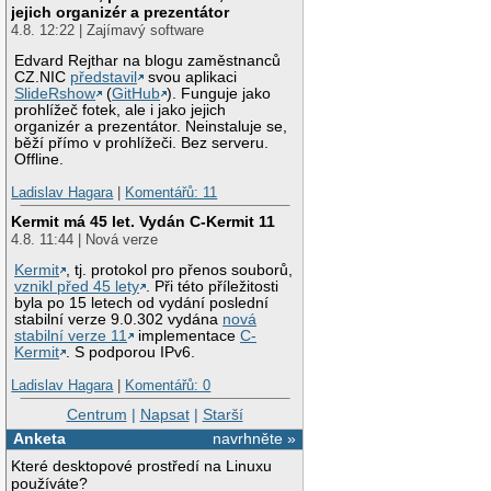
jejich organizér a prezentátor
4.8. 12:22 | Zajímavý software
Edvard Rejthar na blogu zaměstnanců
CZ.NIC
představil
svou aplikaci
SlideRshow
(
GitHub
). Funguje jako
prohlížeč fotek, ale i jako jejich
organizér a prezentátor. Neinstaluje se,
běží přímo v prohlížeči. Bez serveru.
Offline.
Ladislav Hagara
|
Komentářů: 11
Kermit má 45 let. Vydán C-Kermit 11
4.8. 11:44 | Nová verze
Kermit
, tj. protokol pro přenos souborů,
vznikl před 45 lety
. Při této příležitosti
byla po 15 letech od vydání poslední
stabilní verze 9.0.302 vydána
nová
stabilní verze 11
implementace
C-
Kermit
. S podporou IPv6.
Ladislav Hagara
|
Komentářů: 0
Centrum
|
Napsat
|
Starší
Anketa
navrhněte »
Které desktopové prostředí na Linuxu
používáte?