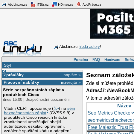
AbcLinuxu.cz
ITBiz.cz
HDmag.cz
AbcPráce.cz
AbcLinuxu
hledá autory
!
Poradna
FAQ
Hardware
Softw
Styl
×
Seznam zálože
Zprávičky
napište »
Pracovní nabídky
inzerujte »
Zde si můžete prohléd
Série bezpečnostních záplat v
Adresář: /NewBookM
produktech Cisco
V tomto adresáři zálož
dnes 16:00 | Bezpečnostní upozornění
Název
Vládní CERT upozorňuje (
𝕏
) na
sérii
Seo Metrics Checker
bezpečnostních záplat
(CVSS 9.9) v
produktech Cisco řešících kritické
seometricscheckerc
zranitelnosti umožňující obejití
autentizace, eskalaci oprávnění,
Free Majestic Trust 
vzdálené spuštění kódu a odepření