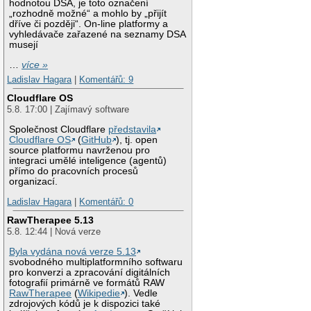
hodnotou DSA, je toto označení
„rozhodně možné“ a mohlo by „přijít
dříve či později“. On-line platformy a
vyhledávače zařazené na seznamy DSA
musejí
…
více »
Ladislav Hagara
|
Komentářů: 9
Cloudflare OS
5.8. 17:00 | Zajímavý software
Společnost Cloudflare
představila
Cloudflare OS
(
GitHub
), tj. open
source platformu navrženou pro
integraci umělé inteligence (agentů)
přímo do pracovních procesů
organizací.
Ladislav Hagara
|
Komentářů: 0
RawTherapee 5.13
5.8. 12:44 | Nová verze
Byla vydána nová verze 5.13
svobodného multiplatformního softwaru
pro konverzi a zpracování digitálních
fotografií primárně ve formátů RAW
RawTherapee
(
Wikipedie
). Vedle
zdrojových kódů je k dispozici také