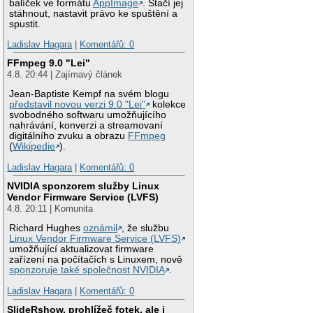
balíček ve formátu
AppImage
. Stačí jej
stáhnout, nastavit právo ke spuštění a
spustit.
Ladislav Hagara
|
Komentářů: 0
FFmpeg 9.0 "Lei"
4.8. 20:44 | Zajímavý článek
Jean-Baptiste Kempf na svém blogu
představil novou verzi 9.0 "Lei"
kolekce
svobodného softwaru umožňujícího
nahrávání, konverzi a streamovaní
digitálního zvuku a obrazu
FFmpeg
(
Wikipedie
).
Ladislav Hagara
|
Komentářů: 0
NVIDIA sponzorem služby Linux
Vendor Firmware Service (LVFS)
4.8. 20:11 | Komunita
Richard Hughes
oznámil
, že službu
Linux Vendor Firmware Service (LVFS)
umožňující aktualizovat firmware
zařízení na počítačích s Linuxem, nově
sponzoruje také společnost NVIDIA
.
Ladislav Hagara
|
Komentářů: 0
SlideRshow, prohlížeč fotek, ale i