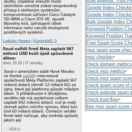
Bulk Majestic Trust 
služby. Úspěšné zneužití může
útočníkům umožnit získat neoprávněný
Google Index Checke
přístup k dotčeným systémům,
Google Index Checke
kompromitovat zařízení Cisco Catalyst
SD-WAN a Cisco IOS XE, spustit
Bulk Google Index C
libovolný kód, zpřístupnit citlivé
informace nebo narušit dostupnost
Keyword Position Ch
postižených systémů.
Keyword Position Tra
Ladislav Hagara
|
Komentářů: 0
Free Spam Score Ch
Soud nařídil firmě Meta zaplatit 567
moz spam score chec
milionů USD kvůli újmě způsobené
moz checker
dětem
dnes 15:33 | IT novinky
check domain metrics
check moz metrics
Soud v americkém státě Nové Mexiko
ve čtvrtek
nařídil
internetové
check moz spam scor
společnosti Meta Platforms zaplatit 567
milionů dolarů (téměř 12 miliard Kč) za
check spam score of
újmy, které její platformy působí mladým
check website spam 
lidem. S přihlédnutím k dřívějšímu
verdiktu tak má společnost celkem
check trust flow
zaplatit 942 milionů dolarů, což je malý
free moz spam score 
zlomek jejího ročního výnosu, který loni
činil 60 miliard dolarů. Čtvrteční verdikt
firmě také nařizuje, aby změnila způsob,
jakým její
…
více »