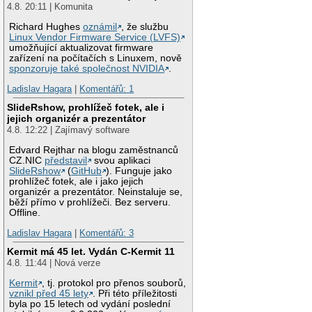
4.8. 20:11 | Komunita
Richard Hughes
oznámil
, že službu
Linux Vendor Firmware Service (LVFS)
umožňující aktualizovat firmware
zařízení na počítačích s Linuxem, nově
sponzoruje také společnost NVIDIA
.
Ladislav Hagara
|
Komentářů: 1
SlideRshow, prohlížeč fotek, ale i
jejich organizér a prezentátor
4.8. 12:22 | Zajímavý software
Edvard Rejthar na blogu zaměstnanců
CZ.NIC
představil
svou aplikaci
SlideRshow
(
GitHub
). Funguje jako
prohlížeč fotek, ale i jako jejich
organizér a prezentátor. Neinstaluje se,
běží přímo v prohlížeči. Bez serveru.
Offline.
Ladislav Hagara
|
Komentářů: 3
Kermit má 45 let. Vydán C-Kermit 11
4.8. 11:44 | Nová verze
Kermit
, tj. protokol pro přenos souborů,
vznikl před 45 lety
. Při této příležitosti
byla po 15 letech od vydání poslední