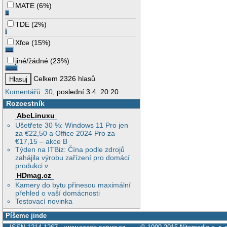
MATE
(
6%
)
TDE
(
2%
)
Xfce
(
15%
)
jiné/žádné
(
23%
)
Celkem 2326 hlasů
Komentářů: 30
, poslední 3.4. 20:20
Rozcestník
AbcLinuxu
Ušetřete 30 %: Windows 11 Pro jen
za €22,50 a Office 2024 Pro za
€17,15 – akce B
Týden na ITBiz: Čína podle zdrojů
zahájila výrobu zařízení pro domácí
produkci v
HDmag.cz
Kamery do bytu přinesou maximální
přehled o vaší domácnosti
Testovací novinka
Píšeme jinde