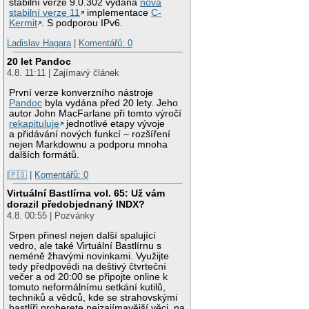
stabilní verze 9.0.302 vydána
nová
stabilní verze 11
implementace
C-
Kermit
. S podporou IPv6.
Ladislav Hagara
|
Komentářů: 0
20 let Pandoc
4.8. 11:11 | Zajímavý článek
První verze konverzního nástroje
Pandoc
byla vydána před 20 lety. Jeho
autor John MacFarlane při tomto výročí
rekapituluje
jednotlivé etapy vývoje
a přidávání nových funkcí – rozšíření
nejen Markdownu a podporu mnoha
dalších formátů.
|🇵🇸
|
Komentářů: 0
Virtuální Bastlírna vol. 65: Už vám
dorazil předobjednaný INDX?
4.8. 00:55 | Pozvánky
Srpen přinesl nejen další spalující
vedro, ale také Virtuální Bastlírnu s
neméně žhavými novinkami. Využijte
tedy předpovědi na deštivý čtvrteční
večer a od 20:00 se připojte online k
tomuto neformálnímu setkání kutilů,
techniků a vědců, kde se strahovskými
bastlíři proberete nejzajímavější věci, na