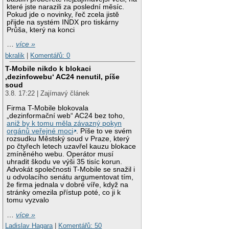
které jste narazili za poslední měsíc.
Pokud jde o novinky, řeč zcela jistě
přijde na systém INDX pro tiskárny
Průša, který na konci
…
více »
bkralik
|
Komentářů: 0
T-Mobile nikdo k blokaci
‚dezinfowebu‘ AC24 nenutil, píše
soud
3.8. 17:22 | Zajímavý článek
Firma T-Mobile blokovala
„dezinformační web“ AC24 bez toho,
aniž by k tomu měla závazný pokyn
orgánů veřejné moci
. Píše to ve svém
rozsudku Městský soud v Praze, který
po čtyřech letech uzavřel kauzu blokace
zmíněného webu. Operátor musí
uhradit škodu ve výši 35 tisíc korun.
Advokát společnosti T-Mobile se snažil i
u odvolacího senátu argumentovat tím,
že firma jednala v dobré víře, když na
stránky omezila přístup poté, co ji k
tomu vyzvalo
…
více »
Ladislav Hagara
|
Komentářů: 50