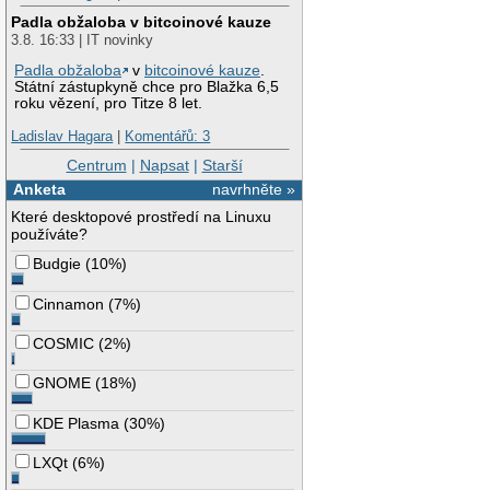
Padla obžaloba v bitcoinové kauze
3.8. 16:33 | IT novinky
Padla obžaloba
v
bitcoinové kauze
.
Státní zástupkyně chce pro Blažka 6,5
roku vězení, pro Titze 8 let.
Ladislav Hagara
|
Komentářů: 3
Centrum
|
Napsat
|
Starší
Anketa
navrhněte »
Které desktopové prostředí na Linuxu
používáte?
Budgie
(
10%
)
Cinnamon
(
7%
)
COSMIC
(
2%
)
GNOME
(
18%
)
KDE Plasma
(
30%
)
LXQt
(
6%
)