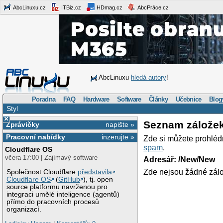
AbcLinuxu.cz
ITBiz.cz
HDmag.cz
AbcPráce.cz
AbcLinuxu
hledá autory
!
Poradna
FAQ
Hardware
Software
Články
Učebnice
Blog
Styl
×
Seznam zálože
Zprávičky
napište »
Pracovní nabídky
inzerujte »
Zde si můžete prohléd
spam
.
Cloudflare OS
včera 17:00 | Zajímavý software
Adresář: /New/New
Zde nejsou žádné zálo
Společnost Cloudflare
představila
Cloudflare OS
(
GitHub
), tj. open
source platformu navrženou pro
integraci umělé inteligence (agentů)
přímo do pracovních procesů
organizací.