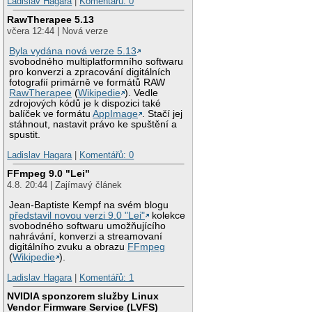
Ladislav Hagara
|
Komentářů: 0
RawTherapee 5.13
včera 12:44 | Nová verze
Byla vydána nová verze 5.13
svobodného multiplatformního softwaru
pro konverzi a zpracování digitálních
fotografií primárně ve formátů RAW
RawTherapee
(
Wikipedie
). Vedle
zdrojových kódů je k dispozici také
balíček ve formátu
AppImage
. Stačí jej
stáhnout, nastavit právo ke spuštění a
spustit.
Ladislav Hagara
|
Komentářů: 0
FFmpeg 9.0 "Lei"
4.8. 20:44 | Zajímavý článek
Jean-Baptiste Kempf na svém blogu
představil novou verzi 9.0 "Lei"
kolekce
svobodného softwaru umožňujícího
nahrávání, konverzi a streamovaní
digitálního zvuku a obrazu
FFmpeg
(
Wikipedie
).
Ladislav Hagara
|
Komentářů: 1
NVIDIA sponzorem služby Linux
Vendor Firmware Service (LVFS)