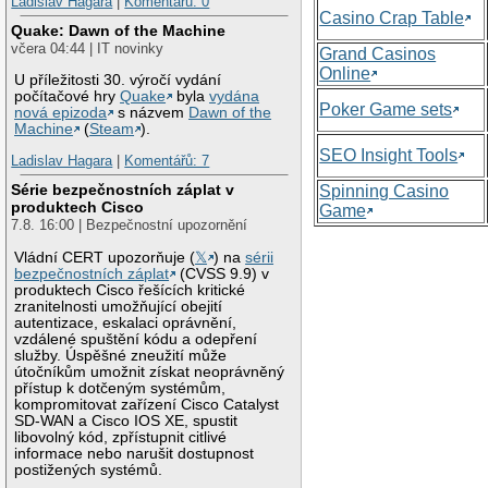
Ladislav Hagara
|
Komentářů: 0
Casino Crap Table
Quake: Dawn of the Machine
včera 04:44 | IT novinky
Grand Casinos
Online
U příležitosti 30. výročí vydání
počítačové hry
Quake
byla
vydána
Poker Game sets
nová epizoda
s názvem
Dawn of the
Machine
(
Steam
).
SEO Insight Tools
Ladislav Hagara
|
Komentářů: 7
Série bezpečnostních záplat v
Spinning Casino
produktech Cisco
Game
7.8. 16:00 | Bezpečnostní upozornění
Vládní CERT upozorňuje (
𝕏
) na
sérii
bezpečnostních záplat
(CVSS 9.9) v
produktech Cisco řešících kritické
zranitelnosti umožňující obejití
autentizace, eskalaci oprávnění,
vzdálené spuštění kódu a odepření
služby. Úspěšné zneužití může
útočníkům umožnit získat neoprávněný
přístup k dotčeným systémům,
kompromitovat zařízení Cisco Catalyst
SD-WAN a Cisco IOS XE, spustit
libovolný kód, zpřístupnit citlivé
informace nebo narušit dostupnost
postižených systémů.