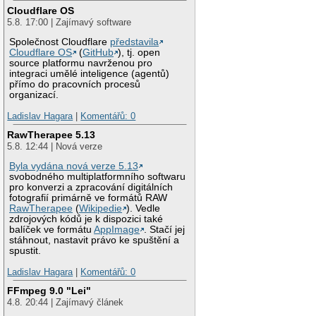
Cloudflare OS
5.8. 17:00 | Zajímavý software
Společnost Cloudflare
představila
Cloudflare OS
(
GitHub
), tj. open
source platformu navrženou pro
integraci umělé inteligence (agentů)
přímo do pracovních procesů
organizací.
Ladislav Hagara
|
Komentářů: 0
RawTherapee 5.13
5.8. 12:44 | Nová verze
Byla vydána nová verze 5.13
svobodného multiplatformního softwaru
pro konverzi a zpracování digitálních
fotografií primárně ve formátů RAW
RawTherapee
(
Wikipedie
). Vedle
zdrojových kódů je k dispozici také
balíček ve formátu
AppImage
. Stačí jej
stáhnout, nastavit právo ke spuštění a
spustit.
Ladislav Hagara
|
Komentářů: 0
FFmpeg 9.0 "Lei"
4.8. 20:44 | Zajímavý článek