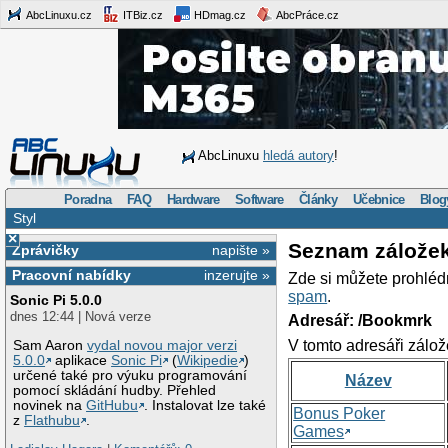
AbcLinuxu.cz
ITBiz.cz
HDmag.cz
AbcPráce.cz
AbcLinuxu
hledá autory
!
Poradna
FAQ
Hardware
Software
Články
Učebnice
Blog
Styl
×
Seznam zálože
Zprávičky
napište »
Pracovní nabídky
inzerujte »
Zde si můžete prohléd
spam
.
Sonic Pi 5.0.0
dnes 12:44 | Nová verze
Adresář: /Bookmrk
V tomto adresáři zálož
Sam Aaron
vydal novou major verzi
5.0.0
aplikace
Sonic Pi
(
Wikipedie
)
určené také pro výuku programování
Název
pomocí skládání hudby. Přehled
novinek na
GitHubu
. Instalovat lze také
Bonus Poker
z
Flathubu
.
Games