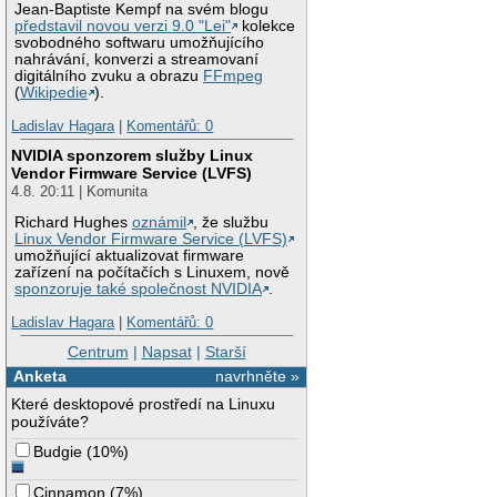
Jean-Baptiste Kempf na svém blogu
představil novou verzi 9.0 "Lei"
kolekce
svobodného softwaru umožňujícího
nahrávání, konverzi a streamovaní
digitálního zvuku a obrazu
FFmpeg
(
Wikipedie
).
Ladislav Hagara
|
Komentářů: 0
NVIDIA sponzorem služby Linux
Vendor Firmware Service (LVFS)
4.8. 20:11 | Komunita
Richard Hughes
oznámil
, že službu
Linux Vendor Firmware Service (LVFS)
umožňující aktualizovat firmware
zařízení na počítačích s Linuxem, nově
sponzoruje také společnost NVIDIA
.
Ladislav Hagara
|
Komentářů: 0
Centrum
|
Napsat
|
Starší
Anketa
navrhněte »
Které desktopové prostředí na Linuxu
používáte?
Budgie
(
10%
)
Cinnamon
(
7%
)