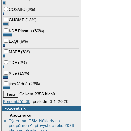
COSMIC
(
2%
)
GNOME
(
18%
)
KDE Plasma
(
30%
)
LXQt
(
6%
)
MATE
(
6%
)
TDE
(
2%
)
Xfce
(
15%
)
jiné/žádné
(
23%
)
Celkem 2356 hlasů
Komentářů: 30
, poslední 3.4. 20:20
Rozcestník
AbcLinuxu
Týden na ITBiz: Náklady na
podpůrnou AI převýší do roku 2028
plat samotného vývo