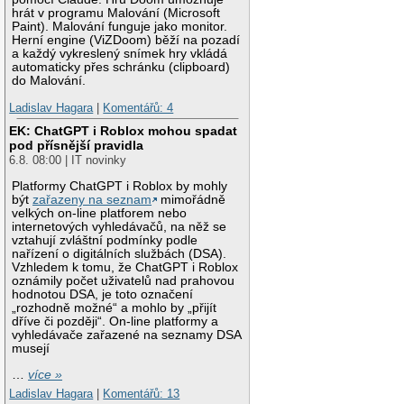
hrát v programu Malování (Microsoft
Paint). Malování funguje jako monitor.
Herní engine (ViZDoom) běží na pozadí
a každý vykreslený snímek hry vkládá
automaticky přes schránku (clipboard)
do Malování.
Ladislav Hagara
|
Komentářů: 4
EK: ChatGPT i Roblox mohou spadat
pod přísnější pravidla
6.8. 08:00 | IT novinky
Platformy ChatGPT i Roblox by mohly
být
zařazeny na seznam
mimořádně
velkých on-line platforem nebo
internetových vyhledávačů, na něž se
vztahují zvláštní podmínky podle
nařízení o digitálních službách (DSA).
Vzhledem k tomu, že ChatGPT i Roblox
oznámily počet uživatelů nad prahovou
hodnotou DSA, je toto označení
„rozhodně možné“ a mohlo by „přijít
dříve či později“. On-line platformy a
vyhledávače zařazené na seznamy DSA
musejí
…
více »
Ladislav Hagara
|
Komentářů: 13