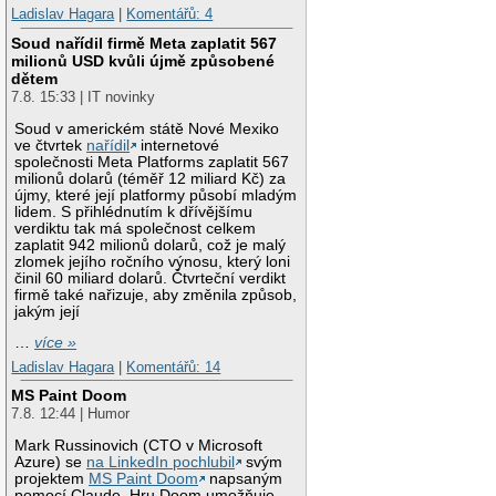
Ladislav Hagara
|
Komentářů: 4
Soud nařídil firmě Meta zaplatit 567
milionů USD kvůli újmě způsobené
dětem
7.8. 15:33 | IT novinky
Soud v americkém státě Nové Mexiko
ve čtvrtek
nařídil
internetové
společnosti Meta Platforms zaplatit 567
milionů dolarů (téměř 12 miliard Kč) za
újmy, které její platformy působí mladým
lidem. S přihlédnutím k dřívějšímu
verdiktu tak má společnost celkem
zaplatit 942 milionů dolarů, což je malý
zlomek jejího ročního výnosu, který loni
činil 60 miliard dolarů. Čtvrteční verdikt
firmě také nařizuje, aby změnila způsob,
jakým její
…
více »
Ladislav Hagara
|
Komentářů: 14
MS Paint Doom
7.8. 12:44 | Humor
Mark Russinovich (CTO v Microsoft
Azure) se
na LinkedIn pochlubil
svým
projektem
MS Paint Doom
napsaným
pomocí Claude. Hru Doom umožňuje