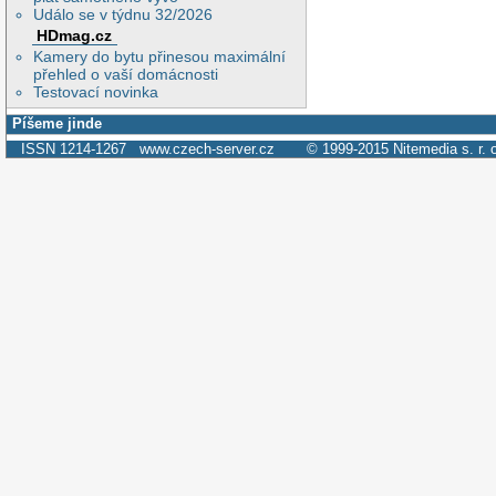
Událo se v týdnu 32/2026
HDmag.cz
Kamery do bytu přinesou maximální
přehled o vaší domácnosti
Testovací novinka
Píšeme jinde
ISSN 1214-1267
www.czech-server.cz
© 1999-2015
Nitemedia s. r. 