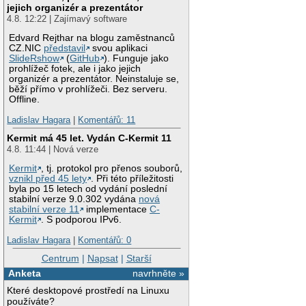
jejich organizér a prezentátor
4.8. 12:22 | Zajímavý software
Edvard Rejthar na blogu zaměstnanců
CZ.NIC
představil
svou aplikaci
SlideRshow
(
GitHub
). Funguje jako
prohlížeč fotek, ale i jako jejich
organizér a prezentátor. Neinstaluje se,
běží přímo v prohlížeči. Bez serveru.
Offline.
Ladislav Hagara
|
Komentářů: 11
Kermit má 45 let. Vydán C-Kermit 11
4.8. 11:44 | Nová verze
Kermit
, tj. protokol pro přenos souborů,
vznikl před 45 lety
. Při této příležitosti
byla po 15 letech od vydání poslední
stabilní verze 9.0.302 vydána
nová
stabilní verze 11
implementace
C-
Kermit
. S podporou IPv6.
Ladislav Hagara
|
Komentářů: 0
Centrum
|
Napsat
|
Starší
Anketa
navrhněte »
Které desktopové prostředí na Linuxu
používáte?