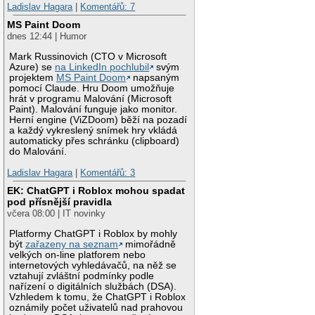
Ladislav Hagara
|
Komentářů: 7
MS Paint Doom
dnes 12:44 | Humor
Mark Russinovich (CTO v Microsoft
Azure) se
na LinkedIn pochlubil
svým
projektem
MS Paint Doom
napsaným
pomocí Claude. Hru Doom umožňuje
hrát v programu Malování (Microsoft
Paint). Malování funguje jako monitor.
Herní engine (ViZDoom) běží na pozadí
a každý vykreslený snímek hry vkládá
automaticky přes schránku (clipboard)
do Malování.
Ladislav Hagara
|
Komentářů: 3
EK: ChatGPT i Roblox mohou spadat
pod přísnější pravidla
včera 08:00 | IT novinky
Platformy ChatGPT i Roblox by mohly
být
zařazeny na seznam
mimořádně
velkých on-line platforem nebo
internetových vyhledávačů, na něž se
vztahují zvláštní podmínky podle
nařízení o digitálních službách (DSA).
Vzhledem k tomu, že ChatGPT i Roblox
oznámily počet uživatelů nad prahovou