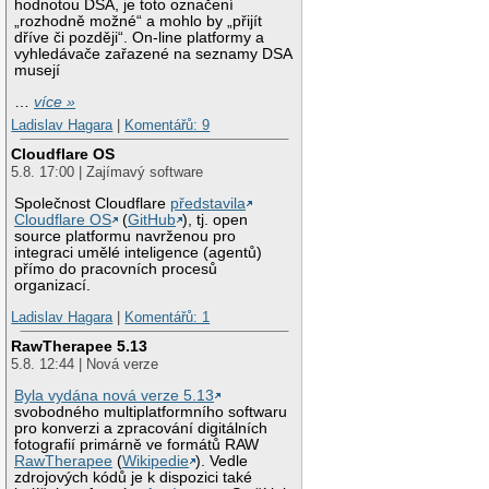
hodnotou DSA, je toto označení
„rozhodně možné“ a mohlo by „přijít
dříve či později“. On-line platformy a
vyhledávače zařazené na seznamy DSA
musejí
…
více »
Ladislav Hagara
|
Komentářů: 9
Cloudflare OS
5.8. 17:00 | Zajímavý software
Společnost Cloudflare
představila
Cloudflare OS
(
GitHub
), tj. open
source platformu navrženou pro
integraci umělé inteligence (agentů)
přímo do pracovních procesů
organizací.
Ladislav Hagara
|
Komentářů: 1
RawTherapee 5.13
5.8. 12:44 | Nová verze
Byla vydána nová verze 5.13
svobodného multiplatformního softwaru
pro konverzi a zpracování digitálních
fotografií primárně ve formátů RAW
RawTherapee
(
Wikipedie
). Vedle
zdrojových kódů je k dispozici také