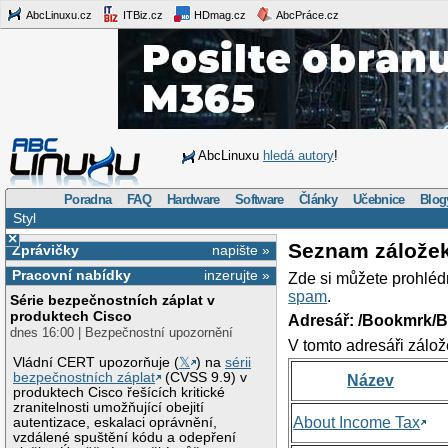
AbcLinuxu.cz
ITBiz.cz
HDmag.cz
AbcPráce.cz
AbcLinuxu
hledá autory
!
Poradna
FAQ
Hardware
Software
Články
Učebnice
Blog
Styl
×
Seznam zálože
Zprávičky
napište »
Pracovní nabídky
inzerujte »
Zde si můžete prohléd
spam
.
Série bezpečnostních záplat v
produktech Cisco
Adresář: /Bookmrk/
dnes 16:00 | Bezpečnostní upozornění
V tomto adresáři zálož
Vládní CERT upozorňuje (
𝕏
) na
sérii
bezpečnostních záplat
(CVSS 9.9) v
Název
produktech Cisco řešících kritické
zranitelnosti umožňující obejití
About Income Tax
autentizace, eskalaci oprávnění,
vzdálené spuštění kódu a odepření