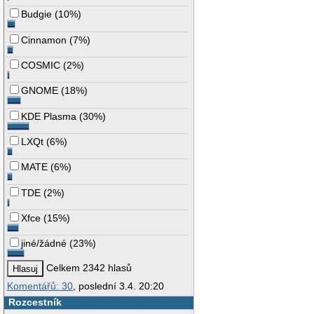
Budgie
(
10%
)
Cinnamon
(
7%
)
COSMIC
(
2%
)
GNOME
(
18%
)
KDE Plasma
(
30%
)
LXQt
(
6%
)
MATE
(
6%
)
TDE
(
2%
)
Xfce
(
15%
)
jiné/žádné
(
23%
)
Celkem 2342 hlasů
Komentářů: 30
, poslední 3.4. 20:20
Rozcestník