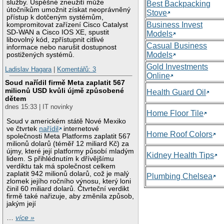
služby. Úspěšné zneužití může
Best Backpacking
útočníkům umožnit získat neoprávněný
Stove
přístup k dotčeným systémům,
Business Invest
kompromitovat zařízení Cisco Catalyst
SD-WAN a Cisco IOS XE, spustit
Models
libovolný kód, zpřístupnit citlivé
Casual Business
informace nebo narušit dostupnost
Models
postižených systémů.
Gold Investments
Ladislav Hagara
|
Komentářů: 3
Online
Soud nařídil firmě Meta zaplatit 567
milionů USD kvůli újmě způsobené
Health Guard Oil
dětem
dnes 15:33 | IT novinky
Home Floor Tile
Soud v americkém státě Nové Mexiko
ve čtvrtek
nařídil
internetové
Home Roof Colors
společnosti Meta Platforms zaplatit 567
milionů dolarů (téměř 12 miliard Kč) za
újmy, které její platformy působí mladým
Kidney Health Tips
lidem. S přihlédnutím k dřívějšímu
verdiktu tak má společnost celkem
zaplatit 942 milionů dolarů, což je malý
Plumbing Chelsea
zlomek jejího ročního výnosu, který loni
činil 60 miliard dolarů. Čtvrteční verdikt
firmě také nařizuje, aby změnila způsob,
jakým její
…
více »