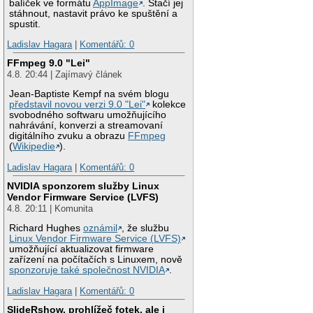
balíček ve formátu
AppImage
. Stačí jej
stáhnout, nastavit právo ke spuštění a
spustit.
Ladislav Hagara
|
Komentářů: 0
FFmpeg 9.0 "Lei"
4.8. 20:44 | Zajímavý článek
Jean-Baptiste Kempf na svém blogu
představil novou verzi 9.0 "Lei"
kolekce
svobodného softwaru umožňujícího
nahrávání, konverzi a streamovaní
digitálního zvuku a obrazu
FFmpeg
(
Wikipedie
).
Ladislav Hagara
|
Komentářů: 0
NVIDIA sponzorem služby Linux
Vendor Firmware Service (LVFS)
4.8. 20:11 | Komunita
Richard Hughes
oznámil
, že službu
Linux Vendor Firmware Service (LVFS)
umožňující aktualizovat firmware
zařízení na počítačích s Linuxem, nově
sponzoruje také společnost NVIDIA
.
Ladislav Hagara
|
Komentářů: 0
SlideRshow, prohlížeč fotek, ale i