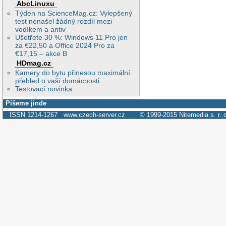
AbcLinuxu
Týden na ScienceMag.cz: Vylepšený
test nenašel žádný rozdíl mezi
vodíkem a antiv
Ušetřete 30 %: Windows 11 Pro jen
za €22,50 a Office 2024 Pro za
€17,15 – akce B
HDmag.cz
Kamery do bytu přinesou maximální
přehled o vaší domácnosti
Testovací novinka
Píšeme jinde
ISSN 1214-1267
www.czech-server.cz
© 1999-2015
Nitemedia s. r. 