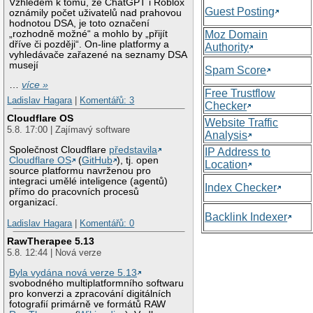
Vzhledem k tomu, že ChatGPT i Roblox
Guest Posting
oznámily počet uživatelů nad prahovou
hodnotou DSA, je toto označení
„rozhodně možné“ a mohlo by „přijít
Moz Domain
dříve či později“. On-line platformy a
Authority
vyhledávače zařazené na seznamy DSA
musejí
Spam Score
…
více »
Free Trustflow
Ladislav Hagara
|
Komentářů: 3
Checker
Cloudflare OS
Website Traffic
5.8. 17:00 | Zajímavý software
Analysis
Společnost Cloudflare
představila
IP Address to
Cloudflare OS
(
GitHub
), tj. open
Location
source platformu navrženou pro
integraci umělé inteligence (agentů)
Index Checker
přímo do pracovních procesů
organizací.
Backlink Indexer
Ladislav Hagara
|
Komentářů: 0
RawTherapee 5.13
5.8. 12:44 | Nová verze
Byla vydána nová verze 5.13
svobodného multiplatformního softwaru
pro konverzi a zpracování digitálních
fotografií primárně ve formátů RAW