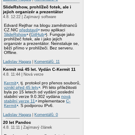
SlideRshow, prohlížeč fotek, ale i
jejich organizér a prezentátor
4.8. 12:22 | Zajímavý software
Edvard Rejthar na blogu zaměstnanců
CZ.NIC
představil
svou aplikaci
SlideRshow
(
GitHub
). Funguje jako
prohlížeč fotek, ale i jako jejich
organizér a prezentátor. Neinstaluje se,
běží přímo v prohlížeči. Bez serveru.
Offline.
Ladislav Hagara
|
Komentářů: 11
Kermit má 45 let. Vydán C-Kermit 11
4.8. 11:44 | Nová verze
Kermit
, tj. protokol pro přenos souborů,
vznikl před 45 lety
. Při této příležitosti
byla po 15 letech od vydání poslední
stabilní verze 9.0.302 vydána
nová
stabilní verze 11
implementace
C-
Kermit
. S podporou IPv6.
Ladislav Hagara
|
Komentářů: 0
20 let Pandoc
4.8. 11:11 | Zajímavý článek