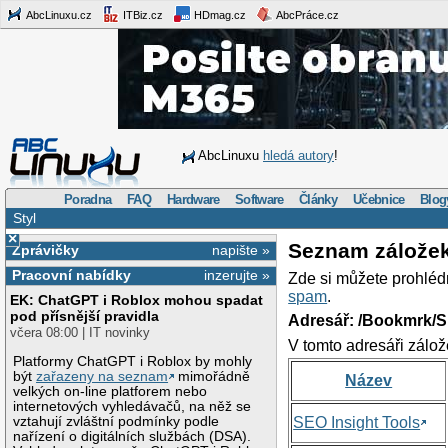
AbcLinuxu.cz
ITBiz.cz
HDmag.cz
AbcPráce.cz
AbcLinuxu
hledá autory
!
Poradna
FAQ
Hardware
Software
Články
Učebnice
Blog
Styl
×
Seznam zálože
Zprávičky
napište »
Pracovní nabídky
inzerujte »
Zde si můžete prohléd
spam
.
EK: ChatGPT i Roblox mohou spadat
pod přísnější pravidla
Adresář: /Bookmrk/S
včera 08:00 | IT novinky
V tomto adresáři zálož
Platformy ChatGPT i Roblox by mohly
být
zařazeny na seznam
mimořádně
Název
velkých on-line platforem nebo
internetových vyhledávačů, na něž se
vztahují zvláštní podmínky podle
SEO Insight Tools
nařízení o digitálních službách (DSA).