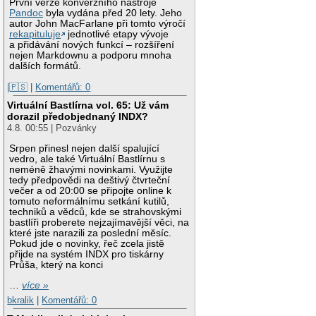
První verze konverzního nástroje
Pandoc
byla vydána před 20 lety. Jeho
autor John MacFarlane při tomto výročí
rekapituluje
jednotlivé etapy vývoje
a přidávání nových funkcí – rozšíření
nejen Markdownu a podporu mnoha
dalších formátů.
|🇵🇸
|
Komentářů: 0
Virtuální Bastlírna vol. 65: Už vám
dorazil předobjednaný INDX?
4.8. 00:55 | Pozvánky
Srpen přinesl nejen další spalující
vedro, ale také Virtuální Bastlírnu s
neméně žhavými novinkami. Využijte
tedy předpovědi na deštivý čtvrteční
večer a od 20:00 se připojte online k
tomuto neformálnímu setkání kutilů,
techniků a vědců, kde se strahovskými
bastlíři proberete nejzajímavější věci, na
které jste narazili za poslední měsíc.
Pokud jde o novinky, řeč zcela jistě
přijde na systém INDX pro tiskárny
Průša, který na konci
…
více »
bkralik
|
Komentářů: 0