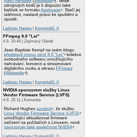
RawTherapee
(
Wikipedie
). Vedle
zdrojových kódů je k dispozici také
balíček ve formátu
AppImage
. Stačí jej
stáhnout, nastavit právo ke spuštění a
spustit.
Ladislav Hagara
|
Komentářů: 0
FFmpeg 9.0 "Lei"
4.8. 20:44 | Zajímavý článek
Jean-Baptiste Kempf na svém blogu
představil novou verzi 9.0 "Lei"
kolekce
svobodného softwaru umožňujícího
nahrávání, konverzi a streamovaní
digitálního zvuku a obrazu
FFmpeg
(
Wikipedie
).
Ladislav Hagara
|
Komentářů: 0
NVIDIA sponzorem služby Linux
Vendor Firmware Service (LVFS)
4.8. 20:11 | Komunita
Richard Hughes
oznámil
, že službu
Linux Vendor Firmware Service (LVFS)
umožňující aktualizovat firmware
zařízení na počítačích s Linuxem, nově
sponzoruje také společnost NVIDIA
.
Ladislav Hagara
|
Komentářů: 0