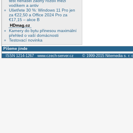
test nenašel žádný rozdíl mezi
vodíkem a antiv
Ušetřete 30 %: Windows 11 Pro jen
za €22,50 a Office 2024 Pro za
€17,15 – akce B
HDmag.cz
Kamery do bytu přinesou maximální
přehled o vaší domácnosti
Testovací novinka
Píšeme jinde
ISSN 1214-1267
www.czech-server.cz
© 1999-2015
Nitemedia s. r. 