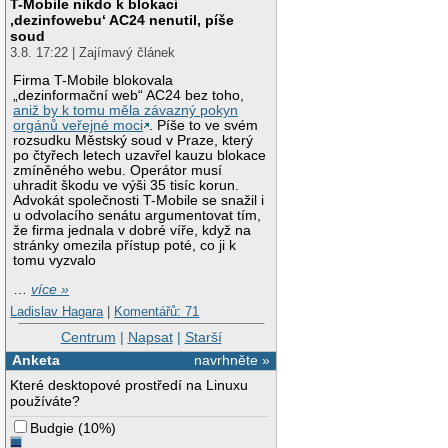
T-Mobile nikdo k blokaci
‚dezinfowebu‘ AC24 nenutil, píše
soud
3.8. 17:22 | Zajímavý článek
Firma T-Mobile blokovala
„dezinformační web“ AC24 bez toho,
aniž by k tomu měla závazný pokyn
orgánů veřejné moci
. Píše to ve svém
rozsudku Městský soud v Praze, který
po čtyřech letech uzavřel kauzu blokace
zmíněného webu. Operátor musí
uhradit škodu ve výši 35 tisíc korun.
Advokát společnosti T-Mobile se snažil i
u odvolacího senátu argumentovat tím,
že firma jednala v dobré víře, když na
stránky omezila přístup poté, co ji k
tomu vyzvalo
…
více »
Ladislav Hagara
|
Komentářů: 71
Centrum
|
Napsat
|
Starší
Anketa
navrhněte »
Které desktopové prostředí na Linuxu
používáte?
Budgie
(
10%
)