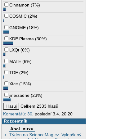
Cinnamon
(
7%
)
COSMIC
(
2%
)
GNOME
(
18%
)
KDE Plasma
(
30%
)
LXQt
(
6%
)
MATE
(
6%
)
TDE
(
2%
)
Xfce
(
15%
)
jiné/žádné
(
23%
)
Celkem 2333 hlasů
Komentářů: 30
, poslední 3.4. 20:20
Rozcestník
AbcLinuxu
Týden na ScienceMag.cz: Vylepšený