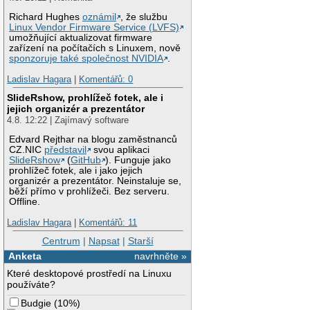
Richard Hughes
oznámil
, že službu
Linux Vendor Firmware Service (LVFS)
umožňující aktualizovat firmware
zařízení na počítačích s Linuxem, nově
sponzoruje také společnost NVIDIA
.
Ladislav Hagara
|
Komentářů: 0
SlideRshow, prohlížeč fotek, ale i
jejich organizér a prezentátor
4.8. 12:22 | Zajímavý software
Edvard Rejthar na blogu zaměstnanců
CZ.NIC
představil
svou aplikaci
SlideRshow
(
GitHub
). Funguje jako
prohlížeč fotek, ale i jako jejich
organizér a prezentátor. Neinstaluje se,
běží přímo v prohlížeči. Bez serveru.
Offline.
Ladislav Hagara
|
Komentářů: 11
Centrum
|
Napsat
|
Starší
Anketa
navrhněte »
Které desktopové prostředí na Linuxu
používáte?
Budgie
(
10%
)