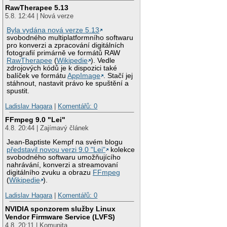
RawTherapee 5.13
5.8. 12:44 | Nová verze
Byla vydána nová verze 5.13
svobodného multiplatformního softwaru
pro konverzi a zpracování digitálních
fotografií primárně ve formátů RAW
RawTherapee
(
Wikipedie
). Vedle
zdrojových kódů je k dispozici také
balíček ve formátu
AppImage
. Stačí jej
stáhnout, nastavit právo ke spuštění a
spustit.
Ladislav Hagara
|
Komentářů: 0
FFmpeg 9.0 "Lei"
4.8. 20:44 | Zajímavý článek
Jean-Baptiste Kempf na svém blogu
představil novou verzi 9.0 "Lei"
kolekce
svobodného softwaru umožňujícího
nahrávání, konverzi a streamovaní
digitálního zvuku a obrazu
FFmpeg
(
Wikipedie
).
Ladislav Hagara
|
Komentářů: 0
NVIDIA sponzorem služby Linux
Vendor Firmware Service (LVFS)
4.8. 20:11 | Komunita