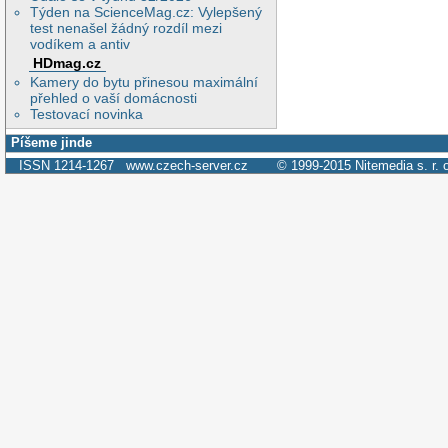
Týden na ScienceMag.cz: Vylepšený
test nenašel žádný rozdíl mezi
vodíkem a antiv
HDmag.cz
Kamery do bytu přinesou maximální
přehled o vaší domácnosti
Testovací novinka
Píšeme jinde
ISSN 1214-1267
www.czech-server.cz
© 1999-2015
Nitemedia s. r. 