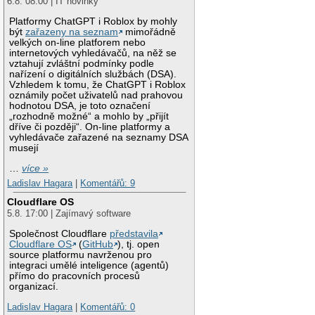
6.8. 08:00 | IT novinky
Platformy ChatGPT i Roblox by mohly
být
zařazeny na seznam
mimořádně
velkých on-line platforem nebo
internetových vyhledávačů, na něž se
vztahují zvláštní podmínky podle
nařízení o digitálních službách (DSA).
Vzhledem k tomu, že ChatGPT i Roblox
oznámily počet uživatelů nad prahovou
hodnotou DSA, je toto označení
„rozhodně možné“ a mohlo by „přijít
dříve či později“. On-line platformy a
vyhledávače zařazené na seznamy DSA
musejí
…
více »
Ladislav Hagara
|
Komentářů: 9
Cloudflare OS
5.8. 17:00 | Zajímavý software
Společnost Cloudflare
představila
Cloudflare OS
(
GitHub
), tj. open
source platformu navrženou pro
integraci umělé inteligence (agentů)
přímo do pracovních procesů
organizací.
Ladislav Hagara
|
Komentářů: 0