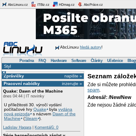
AbcLinuxu.cz
ITBiz.cz
HDmag.cz
AbcPráce.cz
AbcLinuxu
hledá autory
!
Poradna
FAQ
Hardware
Software
Články
Učebnice
Blog
Styl
×
Seznam zálože
Zprávičky
napište »
Pracovní nabídky
inzerujte »
Zde si můžete prohléd
spam
.
Quake: Dawn of the Machine
dnes 04:44 | IT novinky
Adresář: /New/New
Zde nejsou žádné zálo
U příležitosti 30. výročí vydání
počítačové hry
Quake
byla
vydána
nová epizoda
s názvem
Dawn of the
Machine
(
Steam
).
Ladislav Hagara
|
Komentářů: 0
Série bezpečnostních záplat v