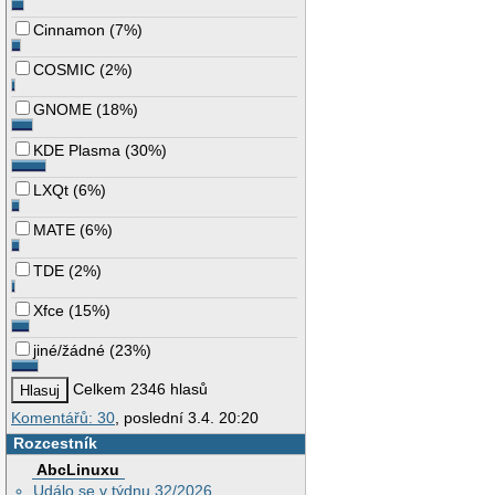
Cinnamon
(
7%
)
COSMIC
(
2%
)
GNOME
(
18%
)
KDE Plasma
(
30%
)
LXQt
(
6%
)
MATE
(
6%
)
TDE
(
2%
)
Xfce
(
15%
)
jiné/žádné
(
23%
)
Celkem 2346 hlasů
Komentářů: 30
, poslední 3.4. 20:20
Rozcestník
AbcLinuxu
Událo se v týdnu 32/2026