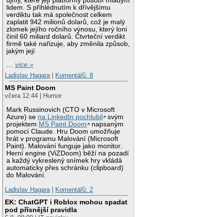
újmy, které její platformy působí mladým
lidem. S přihlédnutím k dřívějšímu
verdiktu tak má společnost celkem
zaplatit 942 milionů dolarů, což je malý
zlomek jejího ročního výnosu, který loni
činil 60 miliard dolarů. Čtvrteční verdikt
firmě také nařizuje, aby změnila způsob,
jakým její
…
více »
Ladislav Hagara
|
Komentářů: 8
MS Paint Doom
včera 12:44 | Humor
Mark Russinovich (CTO v Microsoft
Azure) se
na LinkedIn pochlubil
svým
projektem
MS Paint Doom
napsaným
pomocí Claude. Hru Doom umožňuje
hrát v programu Malování (Microsoft
Paint). Malování funguje jako monitor.
Herní engine (ViZDoom) běží na pozadí
a každý vykreslený snímek hry vkládá
automaticky přes schránku (clipboard)
do Malování.
Ladislav Hagara
|
Komentářů: 2
EK: ChatGPT i Roblox mohou spadat
pod přísnější pravidla