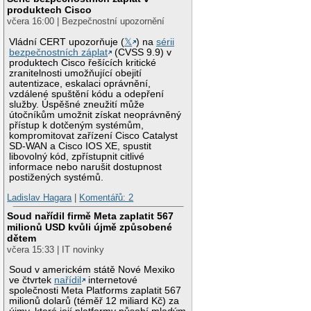
produktech Cisco
včera 16:00 | Bezpečnostní upozornění
Vládní CERT upozorňuje (
𝕏
) na
sérii
bezpečnostních záplat
(CVSS 9.9) v
produktech Cisco řešících kritické
zranitelnosti umožňující obejití
autentizace, eskalaci oprávnění,
vzdálené spuštění kódu a odepření
služby. Úspěšné zneužití může
útočníkům umožnit získat neoprávněný
přístup k dotčeným systémům,
kompromitovat zařízení Cisco Catalyst
SD-WAN a Cisco IOS XE, spustit
libovolný kód, zpřístupnit citlivé
informace nebo narušit dostupnost
postižených systémů.
Ladislav Hagara
|
Komentářů: 2
Soud nařídil firmě Meta zaplatit 567
milionů USD kvůli újmě způsobené
dětem
včera 15:33 | IT novinky
Soud v americkém státě Nové Mexiko
ve čtvrtek
nařídil
internetové
společnosti Meta Platforms zaplatit 567
milionů dolarů (téměř 12 miliard Kč) za