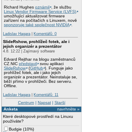
Richard Hughes
oznámil
, že službu
Linux Vendor Firmware Service (LVFS)
umožňující aktualizovat firmware
zařízení na počítačích s Linuxem, nově
sponzoruje také společnost NVIDIA
.
Ladislav Hagara
|
Komentářů: 0
SlideRshow, prohlížeč fotek, ale i
jejich organizér a prezentátor
4.8. 12:22 | Zajímavý software
Edvard Rejthar na blogu zaměstnanců
CZ.NIC
představil
svou aplikaci
SlideRshow
(
GitHub
). Funguje jako
prohlížeč fotek, ale i jako jejich
organizér a prezentátor. Neinstaluje se,
běží přímo v prohlížeči. Bez serveru.
Offline.
Ladislav Hagara
|
Komentářů: 11
Centrum
|
Napsat
|
Starší
Anketa
navrhněte »
Které desktopové prostředí na Linuxu
používáte?
Budgie
(
10%
)