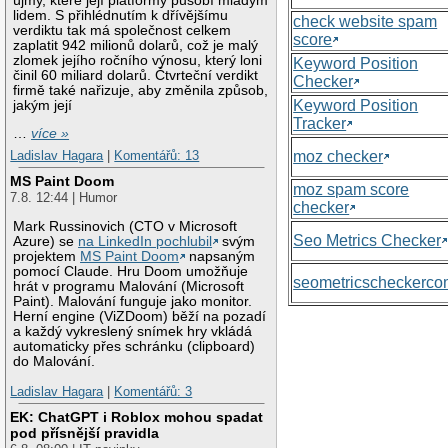
újmy, které její platformy působí mladým
lidem. S přihlédnutím k dřívějšímu
check website spam
verdiktu tak má společnost celkem
score
zaplatit 942 milionů dolarů, což je malý
zlomek jejího ročního výnosu, který loni
Keyword Position
činil 60 miliard dolarů. Čtvrteční verdikt
Checker
firmě také nařizuje, aby změnila způsob,
Keyword Position
jakým její
Tracker
…
více »
moz checker
Ladislav Hagara
|
Komentářů: 13
MS Paint Doom
moz spam score
7.8. 12:44 | Humor
checker
Mark Russinovich (CTO v Microsoft
Seo Metrics Checker
Azure) se
na LinkedIn pochlubil
svým
projektem
MS Paint Doom
napsaným
pomocí Claude. Hru Doom umožňuje
seometricscheckerc
hrát v programu Malování (Microsoft
Paint). Malování funguje jako monitor.
Herní engine (ViZDoom) běží na pozadí
a každý vykreslený snímek hry vkládá
automaticky přes schránku (clipboard)
do Malování.
Ladislav Hagara
|
Komentářů: 3
EK: ChatGPT i Roblox mohou spadat
pod přísnější pravidla