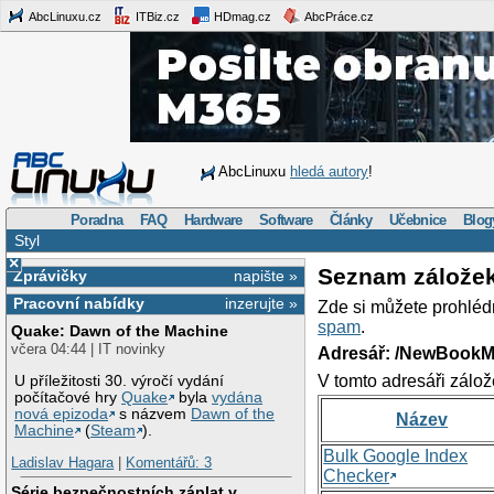
AbcLinuxu.cz
ITBiz.cz
HDmag.cz
AbcPráce.cz
AbcLinuxu
hledá autory
!
Poradna
FAQ
Hardware
Software
Články
Učebnice
Blog
Styl
×
Seznam zálože
Zprávičky
napište »
Pracovní nabídky
inzerujte »
Zde si můžete prohléd
spam
.
Quake: Dawn of the Machine
včera 04:44 | IT novinky
Adresář: /NewBookM
V tomto adresáři zálož
U příležitosti 30. výročí vydání
počítačové hry
Quake
byla
vydána
nová epizoda
s názvem
Dawn of the
Název
Machine
(
Steam
).
Bulk Google Index
Ladislav Hagara
|
Komentářů: 3
Checker
Série bezpečnostních záplat v