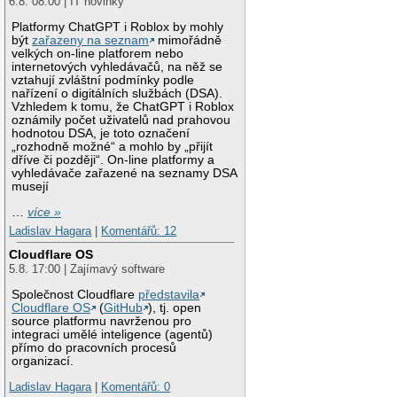
6.8. 08:00 | IT novinky
Platformy ChatGPT i Roblox by mohly
být
zařazeny na seznam
mimořádně
velkých on-line platforem nebo
internetových vyhledávačů, na něž se
vztahují zvláštní podmínky podle
nařízení o digitálních službách (DSA).
Vzhledem k tomu, že ChatGPT i Roblox
oznámily počet uživatelů nad prahovou
hodnotou DSA, je toto označení
„rozhodně možné“ a mohlo by „přijít
dříve či později“. On-line platformy a
vyhledávače zařazené na seznamy DSA
musejí
…
více »
Ladislav Hagara
|
Komentářů: 12
Cloudflare OS
5.8. 17:00 | Zajímavý software
Společnost Cloudflare
představila
Cloudflare OS
(
GitHub
), tj. open
source platformu navrženou pro
integraci umělé inteligence (agentů)
přímo do pracovních procesů
organizací.
Ladislav Hagara
|
Komentářů: 0