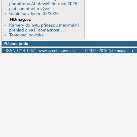
podpůrnou AI převýší do roku 2028
plat samotného vývo
Událo se v týdnu 32/2026
HDmag.cz
Kamery do bytu přinesou maximální
přehled o vaší domácnosti
Testovací novinka
Píšeme jinde
ISSN 1214-1267
www.czech-server.cz
© 1999-2015
Nitemedia s. r. 