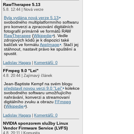
RawTherapee 5.13
5.8. 12:44 | Nová verze
Byla vydána nová verze 5.13
svobodného multiplatformního softwaru
pro konverzi a zpracování digitálních
fotografií primárně ve formátů RAW
RawTherapee
(
Wikipedie
). Vedle
zdrojových kódů je k dispozici také
balíček ve formátu
AppImage
. Stačí jej
stáhnout, nastavit právo ke spuštění a
spustit.
Ladislav Hagara
|
Komentářů: 0
FFmpeg 9.0 "Lei"
4.8. 20:44 | Zajímavý článek
Jean-Baptiste Kempf na svém blogu
představil novou verzi 9.0 "Lei"
kolekce
svobodného softwaru umožňujícího
nahrávání, konverzi a streamovaní
digitálního zvuku a obrazu
FFmpeg
(
Wikipedie
).
Ladislav Hagara
|
Komentářů: 0
NVIDIA sponzorem služby Linux
Vendor Firmware Service (LVFS)
4.8. 20:11 | Komunita