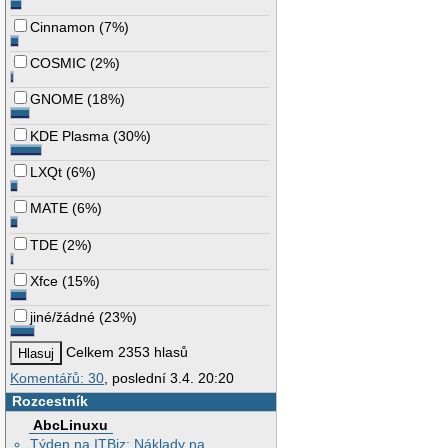
Cinnamon
(
7%
)
COSMIC
(
2%
)
GNOME
(
18%
)
KDE Plasma
(
30%
)
LXQt
(
6%
)
MATE
(
6%
)
TDE
(
2%
)
Xfce
(
15%
)
jiné/žádné
(
23%
)
Celkem 2353 hlasů
Komentářů: 30
, poslední 3.4. 20:20
Rozcestník
AbcLinuxu
Týden na ITBiz: Náklady na