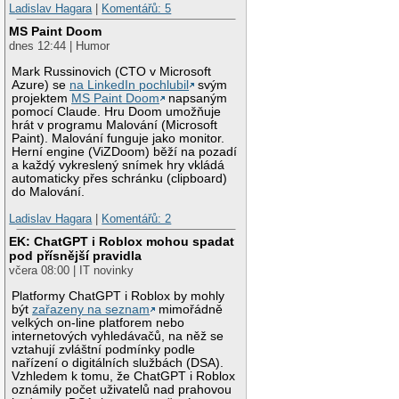
Ladislav Hagara
|
Komentářů: 5
MS Paint Doom
dnes 12:44 | Humor
Mark Russinovich (CTO v Microsoft
Azure) se
na LinkedIn pochlubil
svým
projektem
MS Paint Doom
napsaným
pomocí Claude. Hru Doom umožňuje
hrát v programu Malování (Microsoft
Paint). Malování funguje jako monitor.
Herní engine (ViZDoom) běží na pozadí
a každý vykreslený snímek hry vkládá
automaticky přes schránku (clipboard)
do Malování.
Ladislav Hagara
|
Komentářů: 2
EK: ChatGPT i Roblox mohou spadat
pod přísnější pravidla
včera 08:00 | IT novinky
Platformy ChatGPT i Roblox by mohly
být
zařazeny na seznam
mimořádně
velkých on-line platforem nebo
internetových vyhledávačů, na něž se
vztahují zvláštní podmínky podle
nařízení o digitálních službách (DSA).
Vzhledem k tomu, že ChatGPT i Roblox
oznámily počet uživatelů nad prahovou