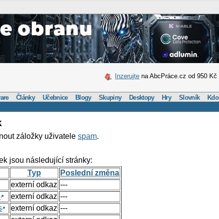
Inzerujte
na AbcPráce.cz od 950 Kč
are
Články
Učebnice
Blogy
Skupiny
Desktopy
Hry
Slovník
Kdo
k
nout záložky uživatele
spam
.
ek jsou následující stránky:
Typ
Poslední změna
externí odkaz
---
e
externí odkaz
---
s
externí odkaz
---