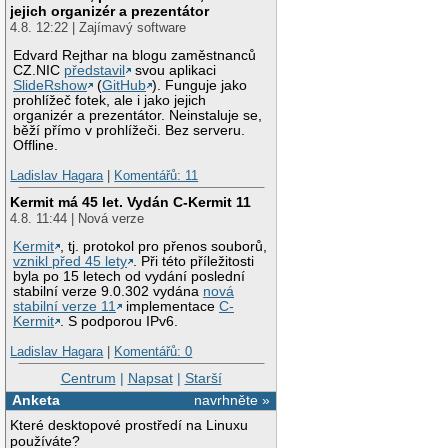
jejich organizér a prezentátor
4.8. 12:22 | Zajímavý software
Edvard Rejthar na blogu zaměstnanců
CZ.NIC
představil
svou aplikaci
SlideRshow
(
GitHub
). Funguje jako
prohlížeč fotek, ale i jako jejich
organizér a prezentátor. Neinstaluje se,
běží přímo v prohlížeči. Bez serveru.
Offline.
Ladislav Hagara
|
Komentářů: 11
Kermit má 45 let. Vydán C-Kermit 11
4.8. 11:44 | Nová verze
Kermit
, tj. protokol pro přenos souborů,
vznikl před 45 lety
. Při této příležitosti
byla po 15 letech od vydání poslední
stabilní verze 9.0.302 vydána
nová
stabilní verze 11
implementace
C-
Kermit
. S podporou IPv6.
Ladislav Hagara
|
Komentářů: 0
Centrum
|
Napsat
|
Starší
Anketa
navrhněte »
Které desktopové prostředí na Linuxu
používáte?