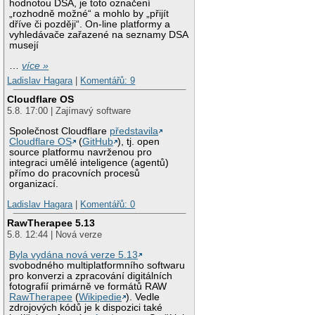
hodnotou DSA, je toto označení
„rozhodně možné“ a mohlo by „přijít
dříve či později“. On-line platformy a
vyhledávače zařazené na seznamy DSA
musejí
…
více »
Ladislav Hagara
|
Komentářů: 9
Cloudflare OS
5.8. 17:00 | Zajímavý software
Společnost Cloudflare
představila
Cloudflare OS
(
GitHub
), tj. open
source platformu navrženou pro
integraci umělé inteligence (agentů)
přímo do pracovních procesů
organizací.
Ladislav Hagara
|
Komentářů: 0
RawTherapee 5.13
5.8. 12:44 | Nová verze
Byla vydána nová verze 5.13
svobodného multiplatformního softwaru
pro konverzi a zpracování digitálních
fotografií primárně ve formátů RAW
RawTherapee
(
Wikipedie
). Vedle
zdrojových kódů je k dispozici také