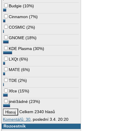
Budgie
(
10%
)
Cinnamon
(
7%
)
COSMIC
(
2%
)
GNOME
(
18%
)
KDE Plasma
(
30%
)
LXQt
(
6%
)
MATE
(
6%
)
TDE
(
2%
)
Xfce
(
15%
)
jiné/žádné
(
23%
)
Celkem 2340 hlasů
Komentářů: 30
, poslední 3.4. 20:20
Rozcestník