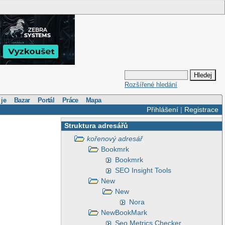
Rozšířené hledání
 je
Bazar
Portál
Práce
Mapa
Přihlášení
|
Registrace
Struktura adresářů
kořenový adresář
Bookmrk
Bookmrk
SEO Insight Tools
New
New
Nora
NewBookMark
Seo Metrics Checker