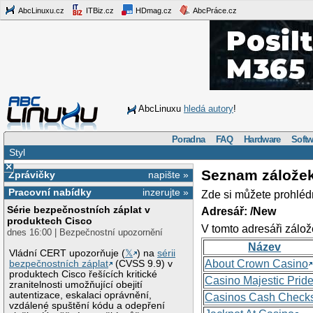
AbcLinuxu.cz
ITBiz.cz
HDmag.cz
AbcPráce.cz
AbcLinuxu
hledá autory
!
Poradna
FAQ
Hardware
Softw
Styl
×
Seznam zálože
Zprávičky
napište »
Pracovní nabídky
inzerujte »
Zde si můžete prohléd
Série bezpečnostních záplat v
Adresář: /New
produktech Cisco
V tomto adresáři zálož
dnes 16:00 | Bezpečnostní upozornění
Název
Vládní CERT upozorňuje (
𝕏
) na
sérii
About Crown Casino
bezpečnostních záplat
(CVSS 9.9) v
produktech Cisco řešících kritické
Casino Majestic Prid
zranitelnosti umožňující obejití
autentizace, eskalaci oprávnění,
Casinos Cash Check
vzdálené spuštění kódu a odepření