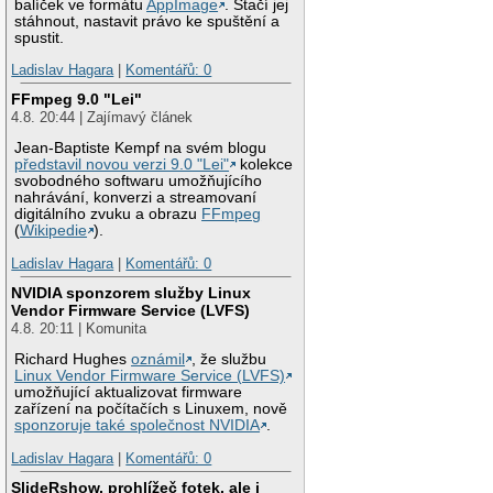
balíček ve formátu
AppImage
. Stačí jej
stáhnout, nastavit právo ke spuštění a
spustit.
Ladislav Hagara
|
Komentářů: 0
FFmpeg 9.0 "Lei"
4.8. 20:44 | Zajímavý článek
Jean-Baptiste Kempf na svém blogu
představil novou verzi 9.0 "Lei"
kolekce
svobodného softwaru umožňujícího
nahrávání, konverzi a streamovaní
digitálního zvuku a obrazu
FFmpeg
(
Wikipedie
).
Ladislav Hagara
|
Komentářů: 0
NVIDIA sponzorem služby Linux
Vendor Firmware Service (LVFS)
4.8. 20:11 | Komunita
Richard Hughes
oznámil
, že službu
Linux Vendor Firmware Service (LVFS)
umožňující aktualizovat firmware
zařízení na počítačích s Linuxem, nově
sponzoruje také společnost NVIDIA
.
Ladislav Hagara
|
Komentářů: 0
SlideRshow, prohlížeč fotek, ale i