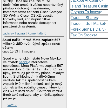
Jackpot At Casino
služby. Úspěšné zneužití může
útočníkům umožnit získat neoprávněný
Island Treasure Casi
přístup k dotčeným systémům,
Cryptos To Invest
kompromitovat zařízení Cisco Catalyst
SD-WAN a Cisco IOS XE, spustit
Trade In Shares
libovolný kód, zpřístupnit citlivé
informace nebo narušit dostupnost
Trade In Bull Market
postižených systémů.
Forex Signals Daily
Ladislav Hagara
|
Komentářů: 0
Tax On Stocks
Soud nařídil firmě Meta zaplatit 567
milionů USD kvůli újmě způsobené
dětem
dnes 15:33 | IT novinky
Soud v americkém státě Nové Mexiko
ve čtvrtek
nařídil
internetové
společnosti Meta Platforms zaplatit 567
milionů dolarů (téměř 12 miliard Kč) za
újmy, které její platformy působí mladým
lidem. S přihlédnutím k dřívějšímu
verdiktu tak má společnost celkem
zaplatit 942 milionů dolarů, což je malý
zlomek jejího ročního výnosu, který loni
činil 60 miliard dolarů. Čtvrteční verdikt
firmě také nařizuje, aby změnila způsob,
jakým její
…
více »