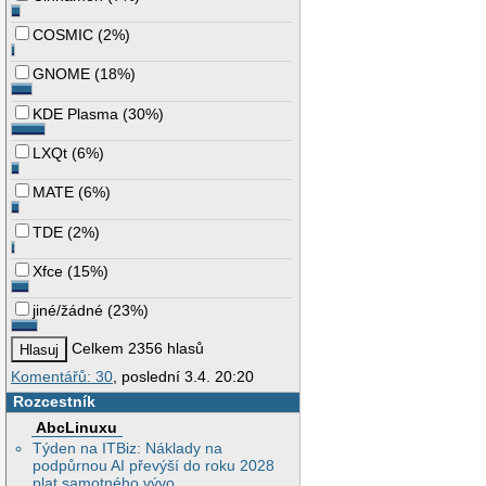
COSMIC
(
2%
)
GNOME
(
18%
)
KDE Plasma
(
30%
)
LXQt
(
6%
)
MATE
(
6%
)
TDE
(
2%
)
Xfce
(
15%
)
jiné/žádné
(
23%
)
Celkem 2356 hlasů
Komentářů: 30
, poslední 3.4. 20:20
Rozcestník
AbcLinuxu
Týden na ITBiz: Náklady na
podpůrnou AI převýší do roku 2028
plat samotného vývo