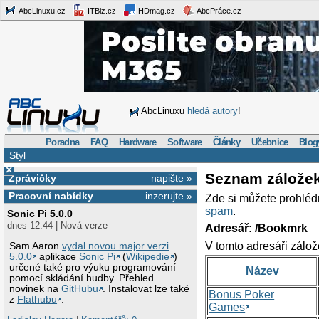
AbcLinuxu.cz
ITBiz.cz
HDmag.cz
AbcPráce.cz
AbcLinuxu
hledá autory
!
Poradna
FAQ
Hardware
Software
Články
Učebnice
Blog
Styl
×
Seznam zálože
Zprávičky
napište »
Pracovní nabídky
inzerujte »
Zde si můžete prohléd
spam
.
Sonic Pi 5.0.0
dnes 12:44 | Nová verze
Adresář: /Bookmrk
V tomto adresáři zálož
Sam Aaron
vydal novou major verzi
5.0.0
aplikace
Sonic Pi
(
Wikipedie
)
určené také pro výuku programování
Název
pomocí skládání hudby. Přehled
novinek na
GitHubu
. Instalovat lze také
Bonus Poker
z
Flathubu
.
Games