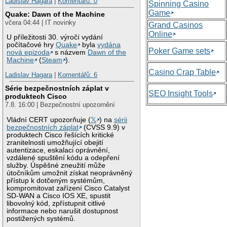
Ladislav Hagara
|
Komentářů: 0
Spinning Casino
Game
Quake: Dawn of the Machine
včera 04:44 | IT novinky
Grand Casinos
Online
U příležitosti 30. výročí vydání
počítačové hry
Quake
byla
vydána
Poker Game sets
nová epizoda
s názvem
Dawn of the
Machine
(
Steam
).
Casino Crap Table
Ladislav Hagara
|
Komentářů: 6
Série bezpečnostních záplat v
SEO Insight Tools
produktech Cisco
7.8. 16:00 | Bezpečnostní upozornění
Vládní CERT upozorňuje (
𝕏
) na
sérii
bezpečnostních záplat
(CVSS 9.9) v
produktech Cisco řešících kritické
zranitelnosti umožňující obejití
autentizace, eskalaci oprávnění,
vzdálené spuštění kódu a odepření
služby. Úspěšné zneužití může
útočníkům umožnit získat neoprávněný
přístup k dotčeným systémům,
kompromitovat zařízení Cisco Catalyst
SD-WAN a Cisco IOS XE, spustit
libovolný kód, zpřístupnit citlivé
informace nebo narušit dostupnost
postižených systémů.