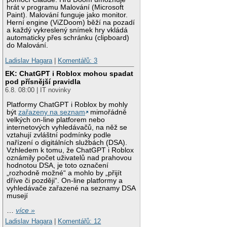
hrát v programu Malování (Microsoft
Paint). Malování funguje jako monitor.
Herní engine (ViZDoom) běží na pozadí
a každý vykreslený snímek hry vkládá
automaticky přes schránku (clipboard)
do Malování.
Ladislav Hagara
|
Komentářů: 3
EK: ChatGPT i Roblox mohou spadat
pod přísnější pravidla
6.8. 08:00 | IT novinky
Platformy ChatGPT i Roblox by mohly
být
zařazeny na seznam
mimořádně
velkých on-line platforem nebo
internetových vyhledávačů, na něž se
vztahují zvláštní podmínky podle
nařízení o digitálních službách (DSA).
Vzhledem k tomu, že ChatGPT i Roblox
oznámily počet uživatelů nad prahovou
hodnotou DSA, je toto označení
„rozhodně možné“ a mohlo by „přijít
dříve či později“. On-line platformy a
vyhledávače zařazené na seznamy DSA
musejí
…
více »
Ladislav Hagara
|
Komentářů: 12