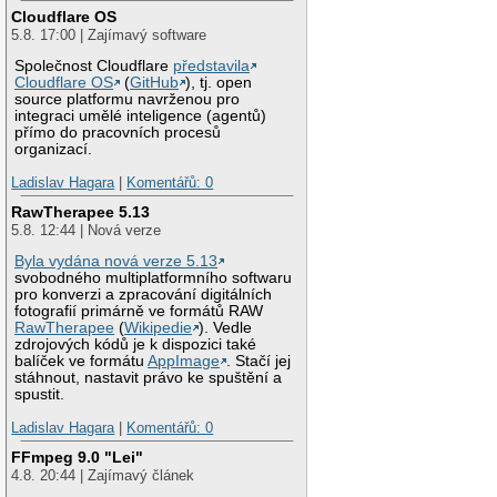
Cloudflare OS
5.8. 17:00 | Zajímavý software
Společnost Cloudflare
představila
Cloudflare OS
(
GitHub
), tj. open
source platformu navrženou pro
integraci umělé inteligence (agentů)
přímo do pracovních procesů
organizací.
Ladislav Hagara
|
Komentářů: 0
RawTherapee 5.13
5.8. 12:44 | Nová verze
Byla vydána nová verze 5.13
svobodného multiplatformního softwaru
pro konverzi a zpracování digitálních
fotografií primárně ve formátů RAW
RawTherapee
(
Wikipedie
). Vedle
zdrojových kódů je k dispozici také
balíček ve formátu
AppImage
. Stačí jej
stáhnout, nastavit právo ke spuštění a
spustit.
Ladislav Hagara
|
Komentářů: 0
FFmpeg 9.0 "Lei"
4.8. 20:44 | Zajímavý článek