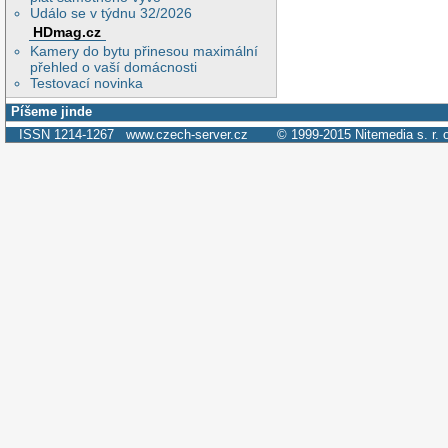
Událo se v týdnu 32/2026
HDmag.cz
Kamery do bytu přinesou maximální
přehled o vaší domácnosti
Testovací novinka
Píšeme jinde
ISSN 1214-1267
www.czech-server.cz
© 1999-2015
Nitemedia s. r. 