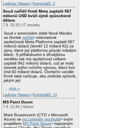
Ladislav Hagara
|
Komentářů: 3
Soud nařídil firmě Meta zaplatit 567
milionů USD kvůli újmě způsobené
dětem
7.8. 15:33 | IT novinky
Soud v americkém státě Nové Mexiko
ve čtvrtek
nařídil
internetové
společnosti Meta Platforms zaplatit 567
milionů dolarů (téměř 12 miliard Kč) za
újmy, které její platformy působí mladým
lidem. S přihlédnutím k dřívějšímu
verdiktu tak má společnost celkem
zaplatit 942 milionů dolarů, což je malý
zlomek jejího ročního výnosu, který loni
činil 60 miliard dolarů. Čtvrteční verdikt
firmě také nařizuje, aby změnila způsob,
jakým její
…
více »
Ladislav Hagara
|
Komentářů: 13
MS Paint Doom
7.8. 12:44 | Humor
Mark Russinovich (CTO v Microsoft
Azure) se
na LinkedIn pochlubil
svým
projektem
MS Paint Doom
napsaným
pomocí Claude. Hru Doom umožňuje