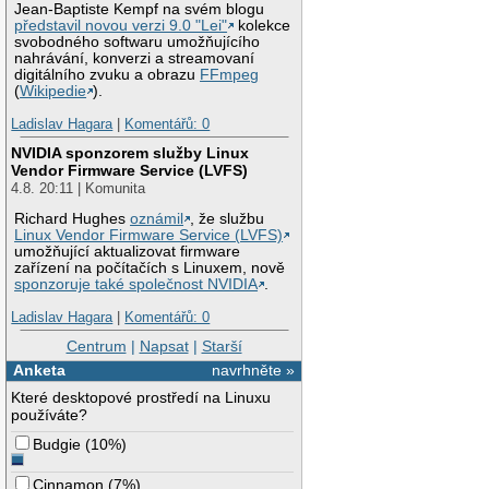
Jean-Baptiste Kempf na svém blogu
představil novou verzi 9.0 "Lei"
kolekce
svobodného softwaru umožňujícího
nahrávání, konverzi a streamovaní
digitálního zvuku a obrazu
FFmpeg
(
Wikipedie
).
Ladislav Hagara
|
Komentářů: 0
NVIDIA sponzorem služby Linux
Vendor Firmware Service (LVFS)
4.8. 20:11 | Komunita
Richard Hughes
oznámil
, že službu
Linux Vendor Firmware Service (LVFS)
umožňující aktualizovat firmware
zařízení na počítačích s Linuxem, nově
sponzoruje také společnost NVIDIA
.
Ladislav Hagara
|
Komentářů: 0
Centrum
|
Napsat
|
Starší
Anketa
navrhněte »
Které desktopové prostředí na Linuxu
používáte?
Budgie
(
10%
)
Cinnamon
(
7%
)