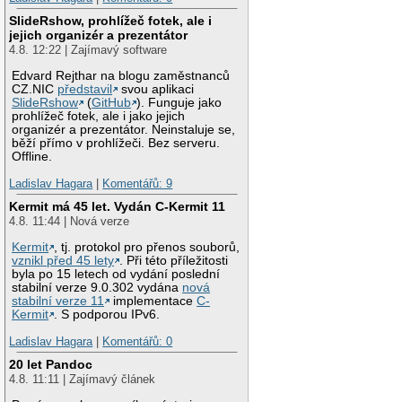
SlideRshow, prohlížeč fotek, ale i
jejich organizér a prezentátor
4.8. 12:22 | Zajímavý software
Edvard Rejthar na blogu zaměstnanců
CZ.NIC
představil
svou aplikaci
SlideRshow
(
GitHub
). Funguje jako
prohlížeč fotek, ale i jako jejich
organizér a prezentátor. Neinstaluje se,
běží přímo v prohlížeči. Bez serveru.
Offline.
Ladislav Hagara
|
Komentářů: 9
Kermit má 45 let. Vydán C-Kermit 11
4.8. 11:44 | Nová verze
Kermit
, tj. protokol pro přenos souborů,
vznikl před 45 lety
. Při této příležitosti
byla po 15 letech od vydání poslední
stabilní verze 9.0.302 vydána
nová
stabilní verze 11
implementace
C-
Kermit
. S podporou IPv6.
Ladislav Hagara
|
Komentářů: 0
20 let Pandoc
4.8. 11:11 | Zajímavý článek