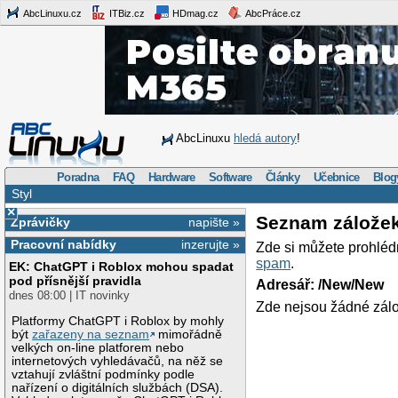
AbcLinuxu.cz
ITBiz.cz
HDmag.cz
AbcPráce.cz
AbcLinuxu
hledá autory
!
Poradna
FAQ
Hardware
Software
Články
Učebnice
Blog
Styl
×
Seznam zálože
Zprávičky
napište »
Pracovní nabídky
inzerujte »
Zde si můžete prohléd
spam
.
EK: ChatGPT i Roblox mohou spadat
pod přísnější pravidla
Adresář: /New/New
dnes 08:00 | IT novinky
Zde nejsou žádné zálo
Platformy ChatGPT i Roblox by mohly
být
zařazeny na seznam
mimořádně
velkých on-line platforem nebo
internetových vyhledávačů, na něž se
vztahují zvláštní podmínky podle
nařízení o digitálních službách (DSA).