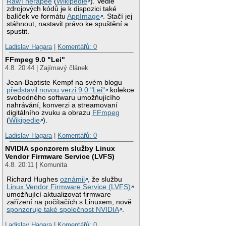
RawTherapee
(
Wikipedie
). Vedle
zdrojových kódů je k dispozici také
balíček ve formátu
AppImage
. Stačí jej
stáhnout, nastavit právo ke spuštění a
spustit.
Ladislav Hagara
|
Komentářů: 0
FFmpeg 9.0 "Lei"
4.8. 20:44 | Zajímavý článek
Jean-Baptiste Kempf na svém blogu
představil novou verzi 9.0 "Lei"
kolekce
svobodného softwaru umožňujícího
nahrávání, konverzi a streamovaní
digitálního zvuku a obrazu
FFmpeg
(
Wikipedie
).
Ladislav Hagara
|
Komentářů: 0
NVIDIA sponzorem služby Linux
Vendor Firmware Service (LVFS)
4.8. 20:11 | Komunita
Richard Hughes
oznámil
, že službu
Linux Vendor Firmware Service (LVFS)
umožňující aktualizovat firmware
zařízení na počítačích s Linuxem, nově
sponzoruje také společnost NVIDIA
.
Ladislav Hagara
|
Komentářů: 0