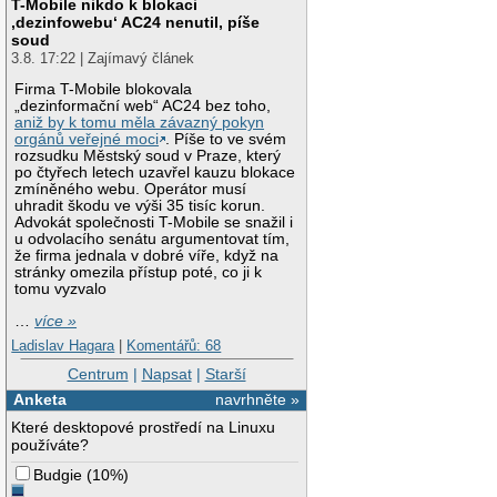
T-Mobile nikdo k blokaci
‚dezinfowebu‘ AC24 nenutil, píše
soud
3.8. 17:22 | Zajímavý článek
Firma T-Mobile blokovala
„dezinformační web“ AC24 bez toho,
aniž by k tomu měla závazný pokyn
orgánů veřejné moci
. Píše to ve svém
rozsudku Městský soud v Praze, který
po čtyřech letech uzavřel kauzu blokace
zmíněného webu. Operátor musí
uhradit škodu ve výši 35 tisíc korun.
Advokát společnosti T-Mobile se snažil i
u odvolacího senátu argumentovat tím,
že firma jednala v dobré víře, když na
stránky omezila přístup poté, co ji k
tomu vyzvalo
…
více »
Ladislav Hagara
|
Komentářů: 68
Centrum
|
Napsat
|
Starší
Anketa
navrhněte »
Které desktopové prostředí na Linuxu
používáte?
Budgie
(
10%
)