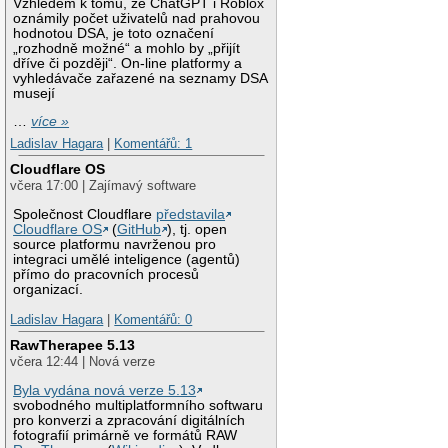
Vzhledem k tomu, že ChatGPT i Roblox
oznámily počet uživatelů nad prahovou
hodnotou DSA, je toto označení
„rozhodně možné“ a mohlo by „přijít
dříve či později“. On-line platformy a
vyhledávače zařazené na seznamy DSA
musejí
…
více »
Ladislav Hagara
|
Komentářů: 1
Cloudflare OS
včera 17:00 | Zajímavý software
Společnost Cloudflare
představila
Cloudflare OS
(
GitHub
), tj. open
source platformu navrženou pro
integraci umělé inteligence (agentů)
přímo do pracovních procesů
organizací.
Ladislav Hagara
|
Komentářů: 0
RawTherapee 5.13
včera 12:44 | Nová verze
Byla vydána nová verze 5.13
svobodného multiplatformního softwaru
pro konverzi a zpracování digitálních
fotografií primárně ve formátů RAW