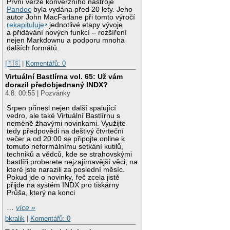
První verze konverzního nástroje
Pandoc
byla vydána před 20 lety. Jeho
autor John MacFarlane při tomto výročí
rekapituluje
jednotlivé etapy vývoje
a přidávání nových funkcí – rozšíření
nejen Markdownu a podporu mnoha
dalších formátů.
|🇵🇸
|
Komentářů: 0
Virtuální Bastlírna vol. 65: Už vám
dorazil předobjednaný INDX?
4.8. 00:55 | Pozvánky
Srpen přinesl nejen další spalující
vedro, ale také Virtuální Bastlírnu s
neméně žhavými novinkami. Využijte
tedy předpovědi na deštivý čtvrteční
večer a od 20:00 se připojte online k
tomuto neformálnímu setkání kutilů,
techniků a vědců, kde se strahovskými
bastlíři proberete nejzajímavější věci, na
které jste narazili za poslední měsíc.
Pokud jde o novinky, řeč zcela jistě
přijde na systém INDX pro tiskárny
Průša, který na konci
…
více »
bkralik
|
Komentářů: 0