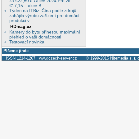
za €22,50 a Office 2024 Pro za
€17,15 – akce B
Týden na ITBiz: Čína podle zdrojů
zahájila výrobu zařízení pro domácí
produkci v
HDmag.cz
Kamery do bytu přinesou maximální
přehled o vaší domácnosti
Testovací novinka
Píšeme jinde
ISSN 1214-1267
www.czech-server.cz
© 1999-2015
Nitemedia s. r. 