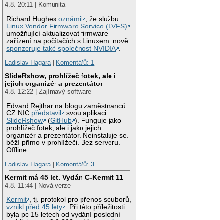
4.8. 20:11 | Komunita
Richard Hughes
oznámil
, že službu
Linux Vendor Firmware Service (LVFS)
umožňující aktualizovat firmware
zařízení na počítačích s Linuxem, nově
sponzoruje také společnost NVIDIA
.
Ladislav Hagara
|
Komentářů: 1
SlideRshow, prohlížeč fotek, ale i
jejich organizér a prezentátor
4.8. 12:22 | Zajímavý software
Edvard Rejthar na blogu zaměstnanců
CZ.NIC
představil
svou aplikaci
SlideRshow
(
GitHub
). Funguje jako
prohlížeč fotek, ale i jako jejich
organizér a prezentátor. Neinstaluje se,
běží přímo v prohlížeči. Bez serveru.
Offline.
Ladislav Hagara
|
Komentářů: 3
Kermit má 45 let. Vydán C-Kermit 11
4.8. 11:44 | Nová verze
Kermit
, tj. protokol pro přenos souborů,
vznikl před 45 lety
. Při této příležitosti
byla po 15 letech od vydání poslední