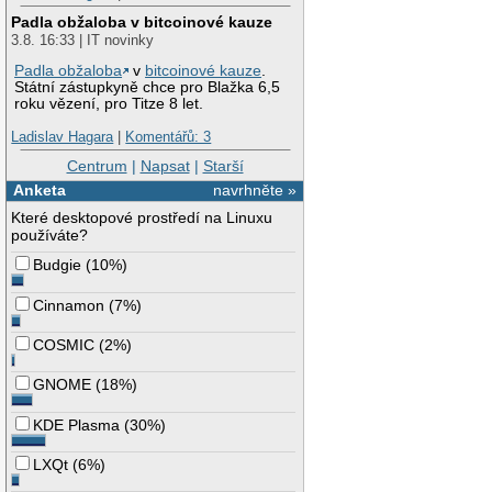
Padla obžaloba v bitcoinové kauze
3.8. 16:33 | IT novinky
Padla obžaloba
v
bitcoinové kauze
.
Státní zástupkyně chce pro Blažka 6,5
roku vězení, pro Titze 8 let.
Ladislav Hagara
|
Komentářů: 3
Centrum
|
Napsat
|
Starší
Anketa
navrhněte »
Které desktopové prostředí na Linuxu
používáte?
Budgie
(
10%
)
Cinnamon
(
7%
)
COSMIC
(
2%
)
GNOME
(
18%
)
KDE Plasma
(
30%
)
LXQt
(
6%
)