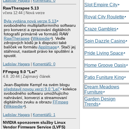
Ladislav Hagara
|
Komentářů: 0
Slot Empire City
RawTherapee 5.13
včera 12:44 | Nová verze
Royal City Roulette
Byla vydána nová verze 5.13
svobodného multiplatformního softwaru
Craze Gambles
pro konverzi a zpracování digitálních
fotografií primárně ve formátů RAW
RawTherapee
(
Wikipedie
). Vedle
Spin Dazzle Casino
zdrojových kódů je k dispozici také
balíček ve formátu
AppImage
. Stačí jej
stáhnout, nastavit právo ke spuštění a
Pride Living Space
spustit.
Ladislav Hagara
|
Komentářů: 0
Home Groove Oasis
FFmpeg 9.0 "Lei"
4.8. 20:44 | Zajímavý článek
Patio Funiture King
Jean-Baptiste Kempf na svém blogu
Dream Meadows
představil novou verzi 9.0 "Lei"
kolekce
Furniture
svobodného softwaru umožňujícího
nahrávání, konverzi a streamovaní
Garden Design
digitálního zvuku a obrazu
FFmpeg
Trends
(
Wikipedie
).
Ladislav Hagara
|
Komentářů: 1
NVIDIA sponzorem služby Linux
Vendor Firmware Service (LVFS)