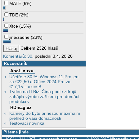
MATE
(
6%
)
TDE
(
2%
)
Xfce
(
15%
)
jiné/žádné
(
23%
)
Celkem 2326 hlasů
Komentářů: 30
, poslední 3.4. 20:20
Rozcestník
AbcLinuxu
Ušetřete 30 %: Windows 11 Pro jen
za €22,50 a Office 2024 Pro za
€17,15 – akce B
Týden na ITBiz: Čína podle zdrojů
zahájila výrobu zařízení pro domácí
produkci v
HDmag.cz
Kamery do bytu přinesou maximální
přehled o vaší domácnosti
Testovací novinka
Píšeme jinde