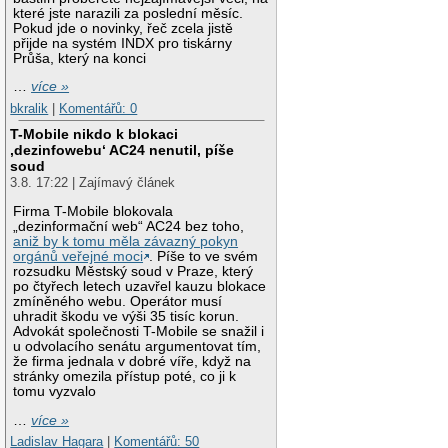
které jste narazili za poslední měsíc.
Pokud jde o novinky, řeč zcela jistě
přijde na systém INDX pro tiskárny
Průša, který na konci
…
více »
bkralik
|
Komentářů: 0
T-Mobile nikdo k blokaci
‚dezinfowebu‘ AC24 nenutil, píše
soud
3.8. 17:22 | Zajímavý článek
Firma T-Mobile blokovala
„dezinformační web“ AC24 bez toho,
aniž by k tomu měla závazný pokyn
orgánů veřejné moci
. Píše to ve svém
rozsudku Městský soud v Praze, který
po čtyřech letech uzavřel kauzu blokace
zmíněného webu. Operátor musí
uhradit škodu ve výši 35 tisíc korun.
Advokát společnosti T-Mobile se snažil i
u odvolacího senátu argumentovat tím,
že firma jednala v dobré víře, když na
stránky omezila přístup poté, co ji k
tomu vyzvalo
…
více »
Ladislav Hagara
|
Komentářů: 50