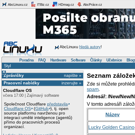
AbcLinuxu.cz
ITBiz.cz
HDmag.cz
AbcPráce.cz
AbcLinuxu
hledá autory
!
Poradna
FAQ
Hardware
Software
Články
Učebnice
Blog
Styl
×
Seznam zálože
Zprávičky
napište »
Pracovní nabídky
inzerujte »
Zde si můžete prohléd
spam
.
Cloudflare OS
včera 17:00 | Zajímavý software
Adresář: /New/New/N
V tomto adresáři zálož
Společnost Cloudflare
představila
Cloudflare OS
(
GitHub
), tj. open
source platformu navrženou pro
Název
integraci umělé inteligence (agentů)
přímo do pracovních procesů
organizací.
Lucky Golden Casino