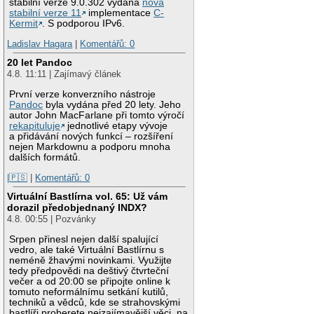
stabilní verze 9.0.302 vydána
nová
stabilní verze 11
implementace
C-
Kermit
. S podporou IPv6.
Ladislav Hagara
|
Komentářů: 0
20 let Pandoc
4.8. 11:11 | Zajímavý článek
První verze konverzního nástroje
Pandoc
byla vydána před 20 lety. Jeho
autor John MacFarlane při tomto výročí
rekapituluje
jednotlivé etapy vývoje
a přidávání nových funkcí – rozšíření
nejen Markdownu a podporu mnoha
dalších formátů.
|🇵🇸
|
Komentářů: 0
Virtuální Bastlírna vol. 65: Už vám
dorazil předobjednaný INDX?
4.8. 00:55 | Pozvánky
Srpen přinesl nejen další spalující
vedro, ale také Virtuální Bastlírnu s
neméně žhavými novinkami. Využijte
tedy předpovědi na deštivý čtvrteční
večer a od 20:00 se připojte online k
tomuto neformálnímu setkání kutilů,
techniků a vědců, kde se strahovskými
bastlíři proberete nejzajímavější věci, na