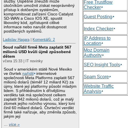
služby. Úspěšné zneužití může
Free Trustflow
útočníkům umožnit získat neoprávněný
Checker
přístup k dotčeným systémům,
kompromitovat zařízení Cisco Catalyst
Guest Posting
SD-WAN a Cisco IOS XE, spustit
libovolný kód, zpřístupnit citlivé
informace nebo narušit dostupnost
Index Checker
postižených systémů.
IP Address to
Ladislav Hagara
|
Komentářů: 2
Location
Soud nařídil firmě Meta zaplatit 567
Moz Domain
milionů USD kvůli újmě způsobené
Authority
dětem
včera 15:33 | IT novinky
SEO Insight Tools
Soud v americkém státě Nové Mexiko
ve čtvrtek
nařídil
internetové
Spam Score
společnosti Meta Platforms zaplatit 567
milionů dolarů (téměř 12 miliard Kč) za
Website Traffic
újmy, které její platformy působí mladým
lidem. S přihlédnutím k dřívějšímu
Analysis
verdiktu tak má společnost celkem
zaplatit 942 milionů dolarů, což je malý
zlomek jejího ročního výnosu, který loni
činil 60 miliard dolarů. Čtvrteční verdikt
firmě také nařizuje, aby změnila způsob,
jakým její
…
více »