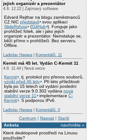
jejich organizér a prezentátor
4.8. 12:22 | Zajímavý software
Edvard Rejthar na blogu zaměstnanců
CZ.NIC
představil
svou aplikaci
SlideRshow
(
GitHub
). Funguje jako
prohlížeč fotek, ale i jako jejich
organizér a prezentátor. Neinstaluje se,
běží přímo v prohlížeči. Bez serveru.
Offline.
Ladislav Hagara
|
Komentářů: 11
Kermit má 45 let. Vydán C-Kermit 11
4.8. 11:44 | Nová verze
Kermit
, tj. protokol pro přenos souborů,
vznikl před 45 lety
. Při této příležitosti
byla po 15 letech od vydání poslední
stabilní verze 9.0.302 vydána
nová
stabilní verze 11
implementace
C-
Kermit
. S podporou IPv6.
Ladislav Hagara
|
Komentářů: 0
Centrum
|
Napsat
|
Starší
Anketa
navrhněte »
Které desktopové prostředí na Linuxu
používáte?