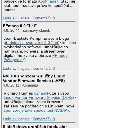
balíček ve formátu
AppImage
. Stačí jej
stáhnout, nastavit právo ke spuštění a
spustit.
Ladislav Hagara
|
Komentářů: 0
FFmpeg 9.0 "Lei"
4.8. 20:44 | Zajímavý článek
Jean-Baptiste Kempf na svém blogu
představil novou verzi 9.0 "Lei"
kolekce
svobodného softwaru umožňujícího
nahrávání, konverzi a streamovaní
digitálního zvuku a obrazu
FFmpeg
(
Wikipedie
).
Ladislav Hagara
|
Komentářů: 0
NVIDIA sponzorem služby Linux
Vendor Firmware Service (LVFS)
4.8. 20:11 | Komunita
Richard Hughes
oznámil
, že službu
Linux Vendor Firmware Service (LVFS)
umožňující aktualizovat firmware
zařízení na počítačích s Linuxem, nově
sponzoruje také společnost NVIDIA
.
Ladislav Hagara
|
Komentářů: 0
SlideRshow, prohlížeč fotek, ale i