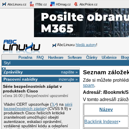
AbcLinuxu.cz
ITBiz.cz
HDmag.cz
AbcPráce.cz
AbcLinuxu
hledá autory
!
Poradna
FAQ
Hardware
Software
Články
Učebnice
Blog
Styl
×
Seznam zálože
Zprávičky
napište »
Pracovní nabídky
inzerujte »
Zde si můžete prohléd
spam
.
Série bezpečnostních záplat v
produktech Cisco
Adresář: /Bookmrk/S
včera 16:00 | Bezpečnostní upozornění
V tomto adresáři zálož
Vládní CERT upozorňuje (
𝕏
) na
sérii
bezpečnostních záplat
(CVSS 9.9) v
Název
produktech Cisco řešících kritické
zranitelnosti umožňující obejití
Backlink Indexer
autentizace, eskalaci oprávnění,
vzdálené spuštění kódu a odepření