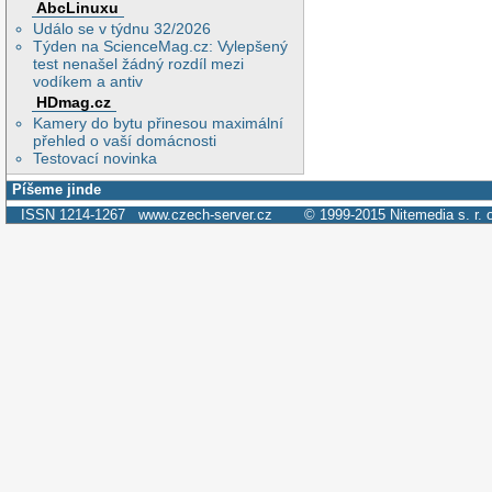
AbcLinuxu
Událo se v týdnu 32/2026
Týden na ScienceMag.cz: Vylepšený
test nenašel žádný rozdíl mezi
vodíkem a antiv
HDmag.cz
Kamery do bytu přinesou maximální
přehled o vaší domácnosti
Testovací novinka
Píšeme jinde
ISSN 1214-1267
www.czech-server.cz
© 1999-2015
Nitemedia s. r. 