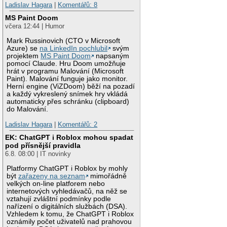
Ladislav Hagara
|
Komentářů: 8
MS Paint Doom
včera 12:44 | Humor
Mark Russinovich (CTO v Microsoft
Azure) se
na LinkedIn pochlubil
svým
projektem
MS Paint Doom
napsaným
pomocí Claude. Hru Doom umožňuje
hrát v programu Malování (Microsoft
Paint). Malování funguje jako monitor.
Herní engine (ViZDoom) běží na pozadí
a každý vykreslený snímek hry vkládá
automaticky přes schránku (clipboard)
do Malování.
Ladislav Hagara
|
Komentářů: 2
EK: ChatGPT i Roblox mohou spadat
pod přísnější pravidla
6.8. 08:00 | IT novinky
Platformy ChatGPT i Roblox by mohly
být
zařazeny na seznam
mimořádně
velkých on-line platforem nebo
internetových vyhledávačů, na něž se
vztahují zvláštní podmínky podle
nařízení o digitálních službách (DSA).
Vzhledem k tomu, že ChatGPT i Roblox
oznámily počet uživatelů nad prahovou