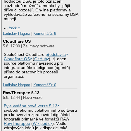
hodnotou DSA, je toto označení
„rozhodně možné“ a mohlo by „přijít
dříve či později“. On-line platformy a
vyhledávače zařazené na seznamy DSA
musejí
…
více »
Ladislav Hagara
|
Komentářů: 9
Cloudflare OS
5.8. 17:00 | Zajímavý software
Společnost Cloudflare
představila
Cloudflare OS
(
GitHub
), tj. open
source platformu navrženou pro
integraci umělé inteligence (agentů)
přímo do pracovních procesů
organizací.
Ladislav Hagara
|
Komentářů: 0
RawTherapee 5.13
5.8. 12:44 | Nová verze
Byla vydána nová verze 5.13
svobodného multiplatformního softwaru
pro konverzi a zpracování digitálních
fotografií primárně ve formátů RAW
RawTherapee
(
Wikipedie
). Vedle
zdrojových kódů je k dispozici také