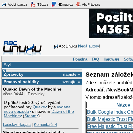
AbcLinuxu.cz
ITBiz.cz
HDmag.cz
AbcPráce.cz
AbcLinuxu
hledá autory
!
Poradna
FAQ
Hardware
Softw
Styl
×
Seznam zálože
Zprávičky
napište »
Pracovní nabídky
inzerujte »
Zde si můžete prohléd
Quake: Dawn of the Machine
Adresář: /NewBookM
včera 04:44 | IT novinky
V tomto adresáři zálož
U příležitosti 30. výročí vydání
Název
počítačové hry
Quake
byla
vydána
nová epizoda
s názvem
Dawn of the
Bulk Google Index C
Machine
(
Steam
).
Bulk Majestic Trust 
Ladislav Hagara
|
Komentářů: 4
Free Majestic Trust 
Série bezpečnostních záplat v