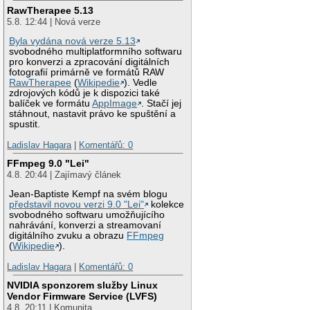
RawTherapee 5.13
5.8. 12:44 | Nová verze
Byla vydána nová verze 5.13
svobodného multiplatformního softwaru
pro konverzi a zpracování digitálních
fotografií primárně ve formátů RAW
RawTherapee
(
Wikipedie
). Vedle
zdrojových kódů je k dispozici také
balíček ve formátu
AppImage
. Stačí jej
stáhnout, nastavit právo ke spuštění a
spustit.
Ladislav Hagara
|
Komentářů: 0
FFmpeg 9.0 "Lei"
4.8. 20:44 | Zajímavý článek
Jean-Baptiste Kempf na svém blogu
představil novou verzi 9.0 "Lei"
kolekce
svobodného softwaru umožňujícího
nahrávání, konverzi a streamovaní
digitálního zvuku a obrazu
FFmpeg
(
Wikipedie
).
Ladislav Hagara
|
Komentářů: 0
NVIDIA sponzorem služby Linux
Vendor Firmware Service (LVFS)
4.8. 20:11 | Komunita