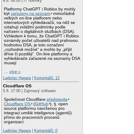
6.8. 08:00 | IT novinky
Platformy ChatGPT i Roblox by mohly
být
zařazeny na seznam
mimořádně
velkých on-line platforem nebo
internetových vyhledávačů, na něž se
vztahují zvláštní podmínky podle
nařízení o digitálních službách (DSA).
Vzhledem k tomu, že ChatGPT i Roblox
oznámily počet uživatelů nad prahovou
hodnotou DSA, je toto označení
„rozhodně možné“ a mohlo by „přijít
dříve či později“. On-line platformy a
vyhledávače zařazené na seznamy DSA
musejí
…
více »
Ladislav Hagara
|
Komentářů: 12
Cloudflare OS
5.8. 17:00 | Zajímavý software
Společnost Cloudflare
představila
Cloudflare OS
(
GitHub
), tj. open
source platformu navrženou pro
integraci umělé inteligence (agentů)
přímo do pracovních procesů
organizací.
Ladislav Hagara
|
Komentářů: 0