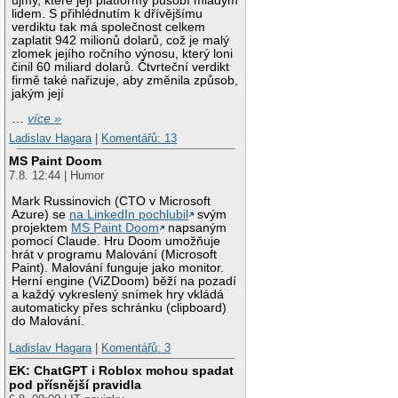
újmy, které její platformy působí mladým
lidem. S přihlédnutím k dřívějšímu
verdiktu tak má společnost celkem
zaplatit 942 milionů dolarů, což je malý
zlomek jejího ročního výnosu, který loni
činil 60 miliard dolarů. Čtvrteční verdikt
firmě také nařizuje, aby změnila způsob,
jakým její
…
více »
Ladislav Hagara
|
Komentářů: 13
MS Paint Doom
7.8. 12:44 | Humor
Mark Russinovich (CTO v Microsoft
Azure) se
na LinkedIn pochlubil
svým
projektem
MS Paint Doom
napsaným
pomocí Claude. Hru Doom umožňuje
hrát v programu Malování (Microsoft
Paint). Malování funguje jako monitor.
Herní engine (ViZDoom) běží na pozadí
a každý vykreslený snímek hry vkládá
automaticky přes schránku (clipboard)
do Malování.
Ladislav Hagara
|
Komentářů: 3
EK: ChatGPT i Roblox mohou spadat
pod přísnější pravidla