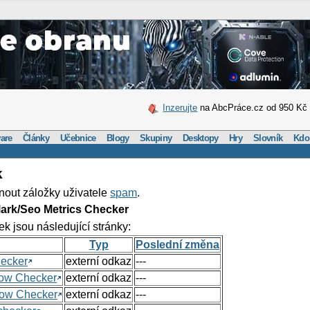
Inzerujte
na AbcPráce.cz od 950 Kč
are
Články
Učebnice
Blogy
Skupiny
Desktopy
Hry
Slovník
Kdo
k
nout záložky uživatele
spam
.
ark/Seo Metrics Checker
ek jsou následující stránky:
Typ
Poslední změna
hecker
externí odkaz
---
Flow Checker
externí odkaz
---
Flow Checker
externí odkaz
---