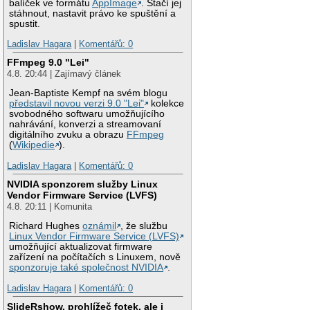
balíček ve formátu
AppImage
. Stačí jej
stáhnout, nastavit právo ke spuštění a
spustit.
Ladislav Hagara
|
Komentářů: 0
FFmpeg 9.0 "Lei"
4.8. 20:44 | Zajímavý článek
Jean-Baptiste Kempf na svém blogu
představil novou verzi 9.0 "Lei"
kolekce
svobodného softwaru umožňujícího
nahrávání, konverzi a streamovaní
digitálního zvuku a obrazu
FFmpeg
(
Wikipedie
).
Ladislav Hagara
|
Komentářů: 0
NVIDIA sponzorem služby Linux
Vendor Firmware Service (LVFS)
4.8. 20:11 | Komunita
Richard Hughes
oznámil
, že službu
Linux Vendor Firmware Service (LVFS)
umožňující aktualizovat firmware
zařízení na počítačích s Linuxem, nově
sponzoruje také společnost NVIDIA
.
Ladislav Hagara
|
Komentářů: 0
SlideRshow, prohlížeč fotek, ale i