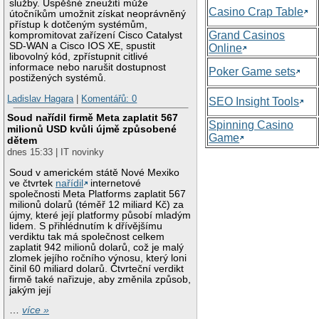
služby. Úspěšné zneužití může
Casino Crap Table
útočníkům umožnit získat neoprávněný
přístup k dotčeným systémům,
Grand Casinos
kompromitovat zařízení Cisco Catalyst
SD-WAN a Cisco IOS XE, spustit
Online
libovolný kód, zpřístupnit citlivé
informace nebo narušit dostupnost
Poker Game sets
postižených systémů.
Ladislav Hagara
|
Komentářů: 0
SEO Insight Tools
Soud nařídil firmě Meta zaplatit 567
Spinning Casino
milionů USD kvůli újmě způsobené
Game
dětem
dnes 15:33 | IT novinky
Soud v americkém státě Nové Mexiko
ve čtvrtek
nařídil
internetové
společnosti Meta Platforms zaplatit 567
milionů dolarů (téměř 12 miliard Kč) za
újmy, které její platformy působí mladým
lidem. S přihlédnutím k dřívějšímu
verdiktu tak má společnost celkem
zaplatit 942 milionů dolarů, což je malý
zlomek jejího ročního výnosu, který loni
činil 60 miliard dolarů. Čtvrteční verdikt
firmě také nařizuje, aby změnila způsob,
jakým její
…
více »