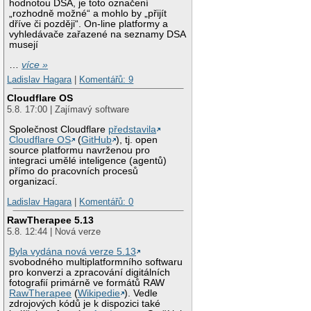
hodnotou DSA, je toto označení
„rozhodně možné“ a mohlo by „přijít
dříve či později“. On-line platformy a
vyhledávače zařazené na seznamy DSA
musejí
…
více »
Ladislav Hagara
|
Komentářů: 9
Cloudflare OS
5.8. 17:00 | Zajímavý software
Společnost Cloudflare
představila
Cloudflare OS
(
GitHub
), tj. open
source platformu navrženou pro
integraci umělé inteligence (agentů)
přímo do pracovních procesů
organizací.
Ladislav Hagara
|
Komentářů: 0
RawTherapee 5.13
5.8. 12:44 | Nová verze
Byla vydána nová verze 5.13
svobodného multiplatformního softwaru
pro konverzi a zpracování digitálních
fotografií primárně ve formátů RAW
RawTherapee
(
Wikipedie
). Vedle
zdrojových kódů je k dispozici také