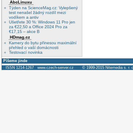
AbcLinuxu
Týden na ScienceMag.cz: Vylepšený
test nenašel žádný rozdíl mezi
vodíkem a antiv
Ušetřete 30 %: Windows 11 Pro jen
za €22,50 a Office 2024 Pro za
€17,15 – akce B
HDmag.cz
Kamery do bytu přinesou maximální
přehled o vaší domácnosti
Testovací novinka
Píšeme jinde
ISSN 1214-1267
www.czech-server.cz
© 1999-2015
Nitemedia s. r. 