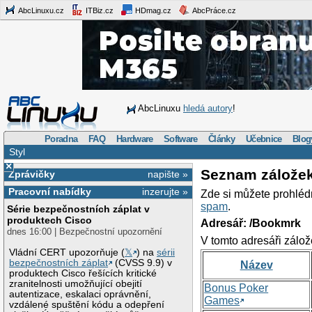
AbcLinuxu.cz
ITBiz.cz
HDmag.cz
AbcPráce.cz
AbcLinuxu
hledá autory
!
Poradna
FAQ
Hardware
Software
Články
Učebnice
Blog
Styl
×
Seznam zálože
Zprávičky
napište »
Pracovní nabídky
inzerujte »
Zde si můžete prohléd
spam
.
Série bezpečnostních záplat v
produktech Cisco
Adresář: /Bookmrk
dnes 16:00 | Bezpečnostní upozornění
V tomto adresáři zálož
Vládní CERT upozorňuje (
𝕏
) na
sérii
bezpečnostních záplat
(CVSS 9.9) v
Název
produktech Cisco řešících kritické
zranitelnosti umožňující obejití
Bonus Poker
autentizace, eskalaci oprávnění,
Games
vzdálené spuštění kódu a odepření