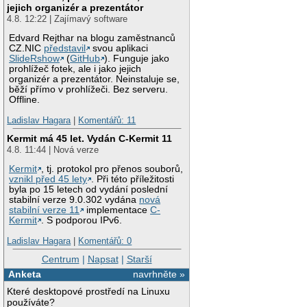
jejich organizér a prezentátor
4.8. 12:22 | Zajímavý software
Edvard Rejthar na blogu zaměstnanců
CZ.NIC
představil
svou aplikaci
SlideRshow
(
GitHub
). Funguje jako
prohlížeč fotek, ale i jako jejich
organizér a prezentátor. Neinstaluje se,
běží přímo v prohlížeči. Bez serveru.
Offline.
Ladislav Hagara
|
Komentářů: 11
Kermit má 45 let. Vydán C-Kermit 11
4.8. 11:44 | Nová verze
Kermit
, tj. protokol pro přenos souborů,
vznikl před 45 lety
. Při této příležitosti
byla po 15 letech od vydání poslední
stabilní verze 9.0.302 vydána
nová
stabilní verze 11
implementace
C-
Kermit
. S podporou IPv6.
Ladislav Hagara
|
Komentářů: 0
Centrum
|
Napsat
|
Starší
Anketa
navrhněte »
Které desktopové prostředí na Linuxu
používáte?