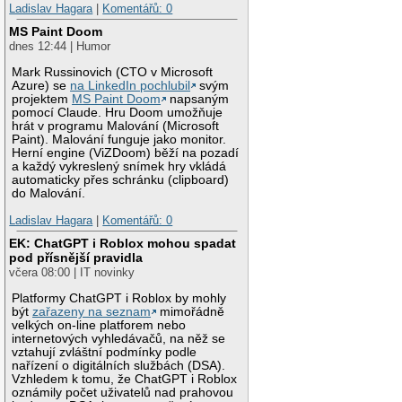
Ladislav Hagara
|
Komentářů: 0
MS Paint Doom
dnes 12:44 | Humor
Mark Russinovich (CTO v Microsoft
Azure) se
na LinkedIn pochlubil
svým
projektem
MS Paint Doom
napsaným
pomocí Claude. Hru Doom umožňuje
hrát v programu Malování (Microsoft
Paint). Malování funguje jako monitor.
Herní engine (ViZDoom) běží na pozadí
a každý vykreslený snímek hry vkládá
automaticky přes schránku (clipboard)
do Malování.
Ladislav Hagara
|
Komentářů: 0
EK: ChatGPT i Roblox mohou spadat
pod přísnější pravidla
včera 08:00 | IT novinky
Platformy ChatGPT i Roblox by mohly
být
zařazeny na seznam
mimořádně
velkých on-line platforem nebo
internetových vyhledávačů, na něž se
vztahují zvláštní podmínky podle
nařízení o digitálních službách (DSA).
Vzhledem k tomu, že ChatGPT i Roblox
oznámily počet uživatelů nad prahovou