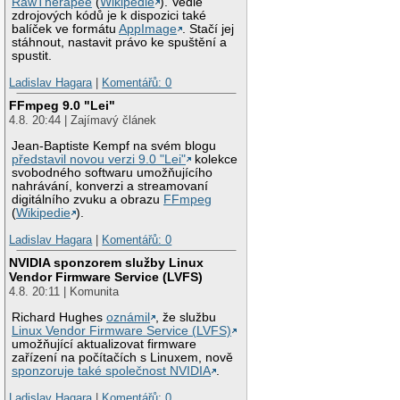
RawTherapee
(
Wikipedie
). Vedle
zdrojových kódů je k dispozici také
balíček ve formátu
AppImage
. Stačí jej
stáhnout, nastavit právo ke spuštění a
spustit.
Ladislav Hagara
|
Komentářů: 0
FFmpeg 9.0 "Lei"
4.8. 20:44 | Zajímavý článek
Jean-Baptiste Kempf na svém blogu
představil novou verzi 9.0 "Lei"
kolekce
svobodného softwaru umožňujícího
nahrávání, konverzi a streamovaní
digitálního zvuku a obrazu
FFmpeg
(
Wikipedie
).
Ladislav Hagara
|
Komentářů: 0
NVIDIA sponzorem služby Linux
Vendor Firmware Service (LVFS)
4.8. 20:11 | Komunita
Richard Hughes
oznámil
, že službu
Linux Vendor Firmware Service (LVFS)
umožňující aktualizovat firmware
zařízení na počítačích s Linuxem, nově
sponzoruje také společnost NVIDIA
.
Ladislav Hagara
|
Komentářů: 0