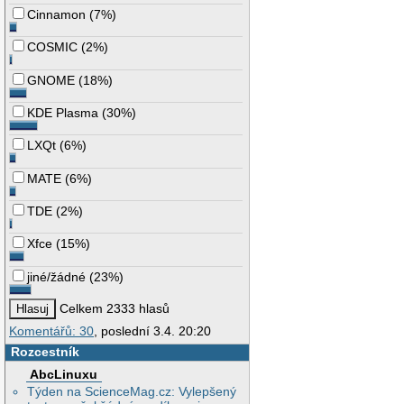
Cinnamon
(
7%
)
COSMIC
(
2%
)
GNOME
(
18%
)
KDE Plasma
(
30%
)
LXQt
(
6%
)
MATE
(
6%
)
TDE
(
2%
)
Xfce
(
15%
)
jiné/žádné
(
23%
)
Celkem 2333 hlasů
Komentářů: 30
, poslední 3.4. 20:20
Rozcestník
AbcLinuxu
Týden na ScienceMag.cz: Vylepšený