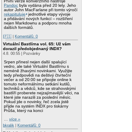
První verze konverzního nástroje
Pandoc
byla vydána před 20 lety. Jeho
autor John MacFarlane při tomto výročí
rekapituluje
jednotlivé etapy vývoje
a přidávání nových funkcí – rozšíření
nejen Markdownu a podporu mnoha
dalších formátů.
|🇵🇸
|
Komentářů: 0
Virtuální Bastlírna vol. 65: Už vám
dorazil předobjednaný INDX?
4.8. 00:55 | Pozvánky
Srpen přinesl nejen další spalující
vedro, ale také Virtuální Bastlírnu s
neméně žhavými novinkami. Využijte
tedy předpovědi na deštivý čtvrteční
večer a od 20:00 se připojte online k
tomuto neformálnímu setkání kutilů,
techniků a vědců, kde se strahovskými
bastlíři proberete nejzajímavější věci, na
které jste narazili za poslední měsíc.
Pokud jde o novinky, řeč zcela jistě
přijde na systém INDX pro tiskárny
Průša, který na konci
…
více »
bkralik
|
Komentářů: 0