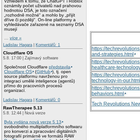
Vzhledem k tomu, že ChatGPT i Roblox
oznámily počet uživatelů nad prahovou
hodnotou DSA, je toto označení
„rozhodně možné“ a mohlo by „přijít
dříve či později“. On-line platformy a
vyhledávače zařazené na seznamy DSA
musejí
…
více »
Ladislav Hagara
|
Komentářů: 1
https://techrevolutio
Cloudflare OS
and-strategies.html
5.8. 17:00 | Zajímavý software
https://techrevoluti
Společnost Cloudflare
představila
healthcare-technology
Cloudflare OS
(
GitHub
), tj. open
https://techrevolutio
source platformu navrženou pro
technology-in-our.htm
integraci umělé inteligence (agentů)
přímo do pracovních procesů
https://techrevolutio
organizací.
behaviors.html
Ladislav Hagara
|
Komentářů: 0
Tech Revolutions Ne
RawTherapee 5.13
5.8. 12:44 | Nová verze
Byla vydána nová verze 5.13
svobodného multiplatformního softwaru
pro konverzi a zpracování digitálních
fotografií primárně ve formátů RAW