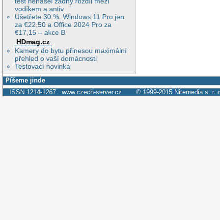
test nenašel žádný rozdíl mezi
vodíkem a antiv
Ušetřete 30 %: Windows 11 Pro jen
za €22,50 a Office 2024 Pro za
€17,15 – akce B
HDmag.cz
Kamery do bytu přinesou maximální
přehled o vaší domácnosti
Testovací novinka
Píšeme jinde
ISSN 1214-1267
www.czech-server.cz
© 1999-2015
Nitemedia s. r. 