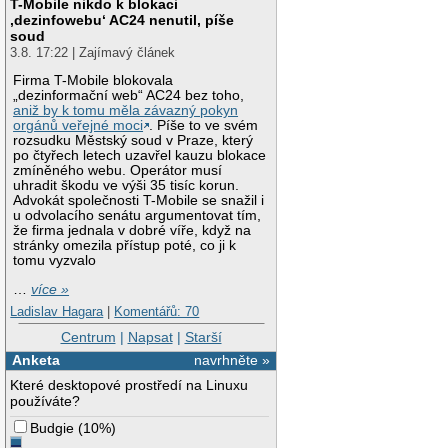
T-Mobile nikdo k blokaci
‚dezinfowebu‘ AC24 nenutil, píše
soud
3.8. 17:22 | Zajímavý článek
Firma T-Mobile blokovala
„dezinformační web“ AC24 bez toho,
aniž by k tomu měla závazný pokyn
orgánů veřejné moci
. Píše to ve svém
rozsudku Městský soud v Praze, který
po čtyřech letech uzavřel kauzu blokace
zmíněného webu. Operátor musí
uhradit škodu ve výši 35 tisíc korun.
Advokát společnosti T-Mobile se snažil i
u odvolacího senátu argumentovat tím,
že firma jednala v dobré víře, když na
stránky omezila přístup poté, co ji k
tomu vyzvalo
…
více »
Ladislav Hagara
|
Komentářů: 70
Centrum
|
Napsat
|
Starší
Anketa
navrhněte »
Které desktopové prostředí na Linuxu
používáte?
Budgie
(
10%
)