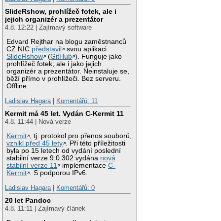
SlideRshow, prohlížeč fotek, ale i
jejich organizér a prezentátor
4.8. 12:22 | Zajímavý software
Edvard Rejthar na blogu zaměstnanců
CZ.NIC
představil
svou aplikaci
SlideRshow
(
GitHub
). Funguje jako
prohlížeč fotek, ale i jako jejich
organizér a prezentátor. Neinstaluje se,
běží přímo v prohlížeči. Bez serveru.
Offline.
Ladislav Hagara
|
Komentářů: 11
Kermit má 45 let. Vydán C-Kermit 11
4.8. 11:44 | Nová verze
Kermit
, tj. protokol pro přenos souborů,
vznikl před 45 lety
. Při této příležitosti
byla po 15 letech od vydání poslední
stabilní verze 9.0.302 vydána
nová
stabilní verze 11
implementace
C-
Kermit
. S podporou IPv6.
Ladislav Hagara
|
Komentářů: 0
20 let Pandoc
4.8. 11:11 | Zajímavý článek