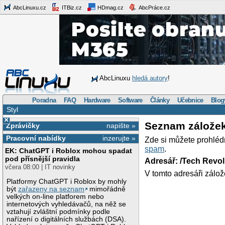
AbcLinuxu.cz
ITBiz.cz
HDmag.cz
AbcPráce.cz
AbcLinuxu
hledá autory
!
Poradna
FAQ
Hardware
Software
Články
Učebnice
Blog
Styl
×
Seznam zálože
Zprávičky
napište »
Pracovní nabídky
inzerujte »
Zde si můžete prohléd
spam
.
EK: ChatGPT i Roblox mohou spadat
pod přísnější pravidla
Adresář: /Tech Revo
včera 08:00 | IT novinky
V tomto adresáři zálož
Platformy ChatGPT i Roblox by mohly
být
zařazeny na seznam
mimořádně
velkých on-line platforem nebo
internetových vyhledávačů, na něž se
vztahují zvláštní podmínky podle
nařízení o digitálních službách (DSA).