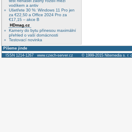
test nenašel žádný rozdíl mezi
vodíkem a antiv
Ušetřete 30 %: Windows 11 Pro jen
za €22,50 a Office 2024 Pro za
€17,15 – akce B
HDmag.cz
Kamery do bytu přinesou maximální
přehled o vaší domácnosti
Testovací novinka
Píšeme jinde
ISSN 1214-1267
www.czech-server.cz
© 1999-2015
Nitemedia s. r. 