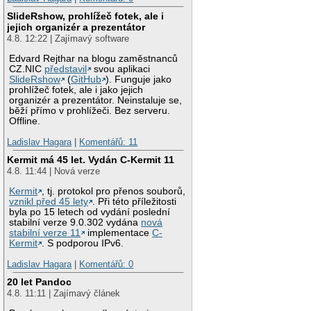
SlideRshow, prohlížeč fotek, ale i
jejich organizér a prezentátor
4.8. 12:22 | Zajímavý software
Edvard Rejthar na blogu zaměstnanců
CZ.NIC
představil
svou aplikaci
SlideRshow
(
GitHub
). Funguje jako
prohlížeč fotek, ale i jako jejich
organizér a prezentátor. Neinstaluje se,
běží přímo v prohlížeči. Bez serveru.
Offline.
Ladislav Hagara
|
Komentářů: 11
Kermit má 45 let. Vydán C-Kermit 11
4.8. 11:44 | Nová verze
Kermit
, tj. protokol pro přenos souborů,
vznikl před 45 lety
. Při této příležitosti
byla po 15 letech od vydání poslední
stabilní verze 9.0.302 vydána
nová
stabilní verze 11
implementace
C-
Kermit
. S podporou IPv6.
Ladislav Hagara
|
Komentářů: 0
20 let Pandoc
4.8. 11:11 | Zajímavý článek