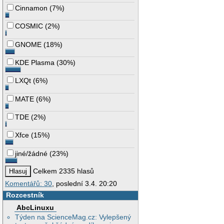
Cinnamon
(
7%
)
COSMIC
(
2%
)
GNOME
(
18%
)
KDE Plasma
(
30%
)
LXQt
(
6%
)
MATE
(
6%
)
TDE
(
2%
)
Xfce
(
15%
)
jiné/žádné
(
23%
)
Celkem 2335 hlasů
Komentářů: 30
, poslední 3.4. 20:20
Rozcestník
AbcLinuxu
Týden na ScienceMag.cz: Vylepšený