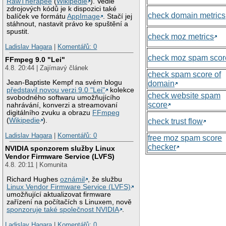
RawTherapee
(
Wikipedie
). Vedle
zdrojových kódů je k dispozici také
check domain metrics
balíček ve formátu
AppImage
. Stačí jej
stáhnout, nastavit právo ke spuštění a
spustit.
check moz metrics
Ladislav Hagara
|
Komentářů: 0
check moz spam scor
FFmpeg 9.0 "Lei"
4.8. 20:44 | Zajímavý článek
check spam score of
Jean-Baptiste Kempf na svém blogu
domain
představil novou verzi 9.0 "Lei"
kolekce
check website spam
svobodného softwaru umožňujícího
score
nahrávání, konverzi a streamovaní
digitálního zvuku a obrazu
FFmpeg
(
Wikipedie
).
check trust flow
Ladislav Hagara
|
Komentářů: 0
free moz spam score
checker
NVIDIA sponzorem služby Linux
Vendor Firmware Service (LVFS)
4.8. 20:11 | Komunita
Richard Hughes
oznámil
, že službu
Linux Vendor Firmware Service (LVFS)
umožňující aktualizovat firmware
zařízení na počítačích s Linuxem, nově
sponzoruje také společnost NVIDIA
.
Ladislav Hagara
|
Komentářů: 0