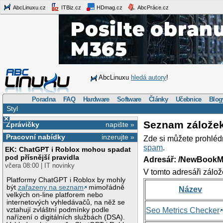
AbcLinuxu.cz
ITBiz.cz
HDmag.cz
AbcPráce.cz
AbcLinuxu
hledá autory
!
Poradna
FAQ
Hardware
Software
Články
Učebnice
Blog
Styl
×
Seznam zálože
Zprávičky
napište »
Pracovní nabídky
inzerujte »
Zde si můžete prohléd
spam
.
EK: ChatGPT i Roblox mohou spadat
pod přísnější pravidla
Adresář: /NewBookM
včera 08:00 | IT novinky
V tomto adresáři zálož
Platformy ChatGPT i Roblox by mohly
být
zařazeny na seznam
mimořádně
Název
velkých on-line platforem nebo
internetových vyhledávačů, na něž se
vztahují zvláštní podmínky podle
Seo Metrics Checker
nařízení o digitálních službách (DSA).