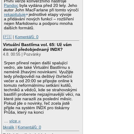
První verze konverzního nástroje
Pandoc
byla vydána před 20 lety. Jeho
autor John MacFarlane při tomto výročí
rekapituluje
jednotlivé etapy vývoje
a přidávání nových funkcí – rozšíření
nejen Markdownu a podporu mnoha
dalších formátů.
|🇵🇸
|
Komentářů: 0
Virtuální Bastlírna vol. 65: Už vám
dorazil předobjednaný INDX?
4.8. 00:55 | Pozvánky
Srpen přinesl nejen další spalující
vedro, ale také Virtuální Bastlírnu s
neméně žhavými novinkami. Využijte
tedy předpovědi na deštivý čtvrteční
večer a od 20:00 se připojte online k
tomuto neformálnímu setkání kutilů,
techniků a vědců, kde se strahovskými
bastlíři proberete nejzajímavější věci, na
které jste narazili za poslední měsíc.
Pokud jde o novinky, řeč zcela jistě
přijde na systém INDX pro tiskárny
Průša, který na konci
…
více »
bkralik
|
Komentářů: 0