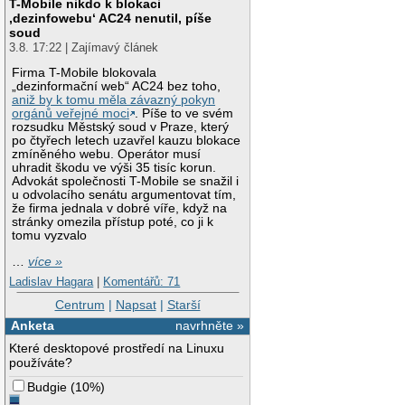
T-Mobile nikdo k blokaci
‚dezinfowebu‘ AC24 nenutil, píše
soud
3.8. 17:22 | Zajímavý článek
Firma T-Mobile blokovala
„dezinformační web“ AC24 bez toho,
aniž by k tomu měla závazný pokyn
orgánů veřejné moci
. Píše to ve svém
rozsudku Městský soud v Praze, který
po čtyřech letech uzavřel kauzu blokace
zmíněného webu. Operátor musí
uhradit škodu ve výši 35 tisíc korun.
Advokát společnosti T-Mobile se snažil i
u odvolacího senátu argumentovat tím,
že firma jednala v dobré víře, když na
stránky omezila přístup poté, co ji k
tomu vyzvalo
…
více »
Ladislav Hagara
|
Komentářů: 71
Centrum
|
Napsat
|
Starší
Anketa
navrhněte »
Které desktopové prostředí na Linuxu
používáte?
Budgie
(
10%
)