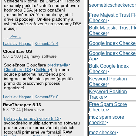
Vzhledem k tomu, že ChatGPT i Roblox
seometricscheckerc
oznámily počet uživatelů nad prahovou
hodnotou DSA, je toto označení
„rozhodně možné“ a mohlo by „přijít
Free Majestic Trust F
dříve či později“. On-line platformy a
Checker
vyhledávače zařazené na seznamy DSA
Bulk Majestic Trust F
musejí
Checker
…
více »
Google Index Checke
Ladislav Hagara
|
Komentářů: 4
Cloudflare OS
Google Index Checke
5.8. 17:00 | Zajímavý software
Api
Společnost Cloudflare
představila
Bulk Google Index
Cloudflare OS
(
GitHub
), tj. open
Checker
source platformu navrženou pro
Keyword Position
integraci umělé inteligence (agentů)
přímo do pracovních procesů
Checker
organizací.
Keyword Position
Tracker
Ladislav Hagara
|
Komentářů: 0
Free Spam Score
RawTherapee 5.13
Checker
5.8. 12:44 | Nová verze
moz spam score
Byla vydána nová verze 5.13
checker
svobodného multiplatformního softwaru
pro konverzi a zpracování digitálních
moz checker
fotografií primárně ve formátů RAW