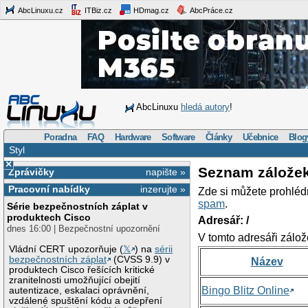
AbcLinuxu.cz
ITBiz.cz
HDmag.cz
AbcPráce.cz
AbcLinuxu
hledá autory
!
Poradna
FAQ
Hardware
Software
Články
Učebnice
Blog
Styl
×
Seznam zálože
Zprávičky
napište »
Pracovní nabídky
inzerujte »
Zde si můžete prohléd
spam
.
Série bezpečnostních záplat v
produktech Cisco
Adresář: /
dnes 16:00 | Bezpečnostní upozornění
V tomto adresáři zálož
Vládní CERT upozorňuje (
𝕏
) na
sérii
bezpečnostních záplat
(CVSS 9.9) v
Název
produktech Cisco řešících kritické
zranitelnosti umožňující obejití
Bingo Blitz Online
autentizace, eskalaci oprávnění,
vzdálené spuštění kódu a odepření