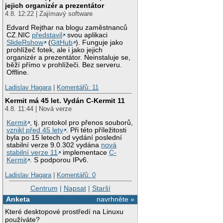
jejich organizér a prezentátor
4.8. 12:22 | Zajímavý software
Edvard Rejthar na blogu zaměstnanců
CZ.NIC
představil
svou aplikaci
SlideRshow
(
GitHub
). Funguje jako
prohlížeč fotek, ale i jako jejich
organizér a prezentátor. Neinstaluje se,
běží přímo v prohlížeči. Bez serveru.
Offline.
Ladislav Hagara
|
Komentářů: 11
Kermit má 45 let. Vydán C-Kermit 11
4.8. 11:44 | Nová verze
Kermit
, tj. protokol pro přenos souborů,
vznikl před 45 lety
. Při této příležitosti
byla po 15 letech od vydání poslední
stabilní verze 9.0.302 vydána
nová
stabilní verze 11
implementace
C-
Kermit
. S podporou IPv6.
Ladislav Hagara
|
Komentářů: 0
Centrum
|
Napsat
|
Starší
Anketa
navrhněte »
Které desktopové prostředí na Linuxu
používáte?