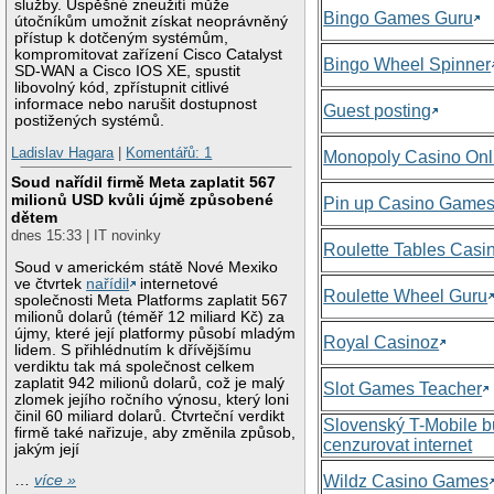
služby. Úspěšné zneužití může
Bingo Games Guru
útočníkům umožnit získat neoprávněný
přístup k dotčeným systémům,
kompromitovat zařízení Cisco Catalyst
Bingo Wheel Spinner
SD-WAN a Cisco IOS XE, spustit
libovolný kód, zpřístupnit citlivé
informace nebo narušit dostupnost
Guest posting
postižených systémů.
Ladislav Hagara
|
Komentářů: 1
Monopoly Casino Onl
Soud nařídil firmě Meta zaplatit 567
milionů USD kvůli újmě způsobené
Pin up Casino Game
dětem
dnes 15:33 | IT novinky
Roulette Tables Casi
Soud v americkém státě Nové Mexiko
ve čtvrtek
nařídil
internetové
Roulette Wheel Guru
společnosti Meta Platforms zaplatit 567
milionů dolarů (téměř 12 miliard Kč) za
újmy, které její platformy působí mladým
Royal Casinoz
lidem. S přihlédnutím k dřívějšímu
verdiktu tak má společnost celkem
zaplatit 942 milionů dolarů, což je malý
Slot Games Teacher
zlomek jejího ročního výnosu, který loni
činil 60 miliard dolarů. Čtvrteční verdikt
Slovenský T-Mobile 
firmě také nařizuje, aby změnila způsob,
cenzurovat internet
jakým její
Wildz Casino Games
…
více »