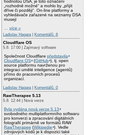
hodnotou DSA, je toto označení
„rozhodně možné“ a mohlo by „přijít
dříve či později“. On-line platformy a
vyhledávače zařazené na seznamy DSA
musejí
…
více »
Ladislav Hagara
|
Komentářů: 8
Cloudflare OS
5.8. 17:00 | Zajímavý software
Společnost Cloudflare
představila
Cloudflare OS
(
GitHub
), tj. open
source platformu navrženou pro
integraci umělé inteligence (agentů)
přímo do pracovních procesů
organizací.
Ladislav Hagara
|
Komentářů: 0
RawTherapee 5.13
5.8. 12:44 | Nová verze
Byla vydána nová verze 5.13
svobodného multiplatformního softwaru
pro konverzi a zpracování digitálních
fotografií primárně ve formátů RAW
RawTherapee
(
Wikipedie
). Vedle
zdrojových kódů je k dispozici také