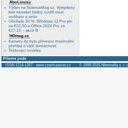
AbcLinuxu
Týden na ScienceMag.cz: Vylepšený
test nenašel žádný rozdíl mezi
vodíkem a antiv
Ušetřete 30 %: Windows 11 Pro jen
za €22,50 a Office 2024 Pro za
€17,15 – akce B
HDmag.cz
Kamery do bytu přinesou maximální
přehled o vaší domácnosti
Testovací novinka
Píšeme jinde
ISSN 1214-1267
www.czech-server.cz
© 1999-2015
Nitemedia s. r. 