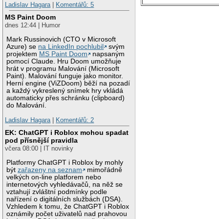
Ladislav Hagara
|
Komentářů: 5
MS Paint Doom
dnes 12:44 | Humor
Mark Russinovich (CTO v Microsoft
Azure) se
na LinkedIn pochlubil
svým
projektem
MS Paint Doom
napsaným
pomocí Claude. Hru Doom umožňuje
hrát v programu Malování (Microsoft
Paint). Malování funguje jako monitor.
Herní engine (ViZDoom) běží na pozadí
a každý vykreslený snímek hry vkládá
automaticky přes schránku (clipboard)
do Malování.
Ladislav Hagara
|
Komentářů: 2
EK: ChatGPT i Roblox mohou spadat
pod přísnější pravidla
včera 08:00 | IT novinky
Platformy ChatGPT i Roblox by mohly
být
zařazeny na seznam
mimořádně
velkých on-line platforem nebo
internetových vyhledávačů, na něž se
vztahují zvláštní podmínky podle
nařízení o digitálních službách (DSA).
Vzhledem k tomu, že ChatGPT i Roblox
oznámily počet uživatelů nad prahovou