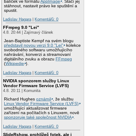
balíček ve formátu
AppImage
. Stačí jej
stáhnout, nastavit právo ke spuštění a
spustit.
Ladislav Hagara
|
Komentářů: 0
FFmpeg 9.0 "Lei"
4.8. 20:44 | Zajímavý článek
Jean-Baptiste Kempf na svém blogu
představil novou verzi 9.0 "Lei"
kolekce
svobodného softwaru umožňujícího
nahrávání, konverzi a streamovaní
digitálního zvuku a obrazu
FFmpeg
(
Wikipedie
).
Ladislav Hagara
|
Komentářů: 0
NVIDIA sponzorem služby Linux
Vendor Firmware Service (LVFS)
4.8. 20:11 | Komunita
Richard Hughes
oznámil
, že službu
Linux Vendor Firmware Service (LVFS)
umožňující aktualizovat firmware
zařízení na počítačích s Linuxem, nově
sponzoruje také společnost NVIDIA
.
Ladislav Hagara
|
Komentářů: 0
SlideRshow, prohlížeč fotek, ale i