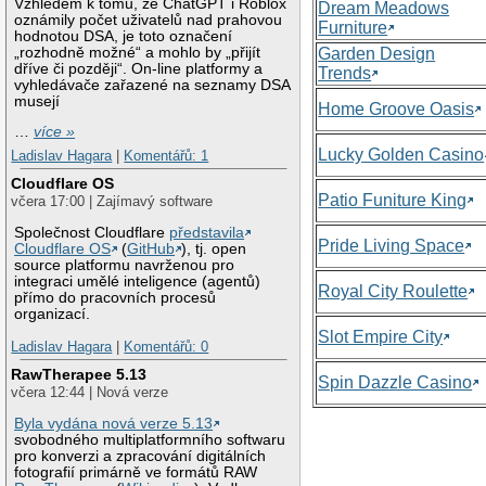
Vzhledem k tomu, že ChatGPT i Roblox
Dream Meadows
oznámily počet uživatelů nad prahovou
Furniture
hodnotou DSA, je toto označení
„rozhodně možné“ a mohlo by „přijít
Garden Design
dříve či později“. On-line platformy a
Trends
vyhledávače zařazené na seznamy DSA
musejí
Home Groove Oasis
…
více »
Lucky Golden Casino
Ladislav Hagara
|
Komentářů: 1
Cloudflare OS
Patio Funiture King
včera 17:00 | Zajímavý software
Společnost Cloudflare
představila
Pride Living Space
Cloudflare OS
(
GitHub
), tj. open
source platformu navrženou pro
integraci umělé inteligence (agentů)
Royal City Roulette
přímo do pracovních procesů
organizací.
Slot Empire City
Ladislav Hagara
|
Komentářů: 0
RawTherapee 5.13
Spin Dazzle Casino
včera 12:44 | Nová verze
Byla vydána nová verze 5.13
svobodného multiplatformního softwaru
pro konverzi a zpracování digitálních
fotografií primárně ve formátů RAW