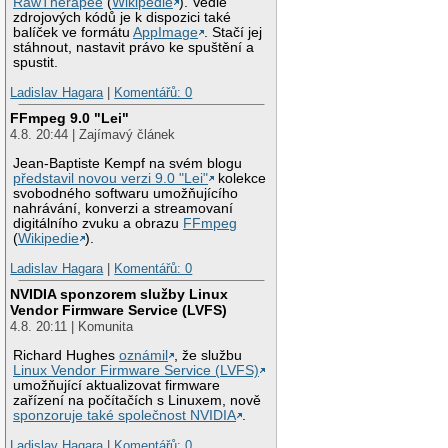
RawTherapee
(
Wikipedie
). Vedle
zdrojových kódů je k dispozici také
balíček ve formátu
AppImage
. Stačí jej
stáhnout, nastavit právo ke spuštění a
spustit.
Ladislav Hagara
|
Komentářů: 0
FFmpeg 9.0 "Lei"
4.8. 20:44 | Zajímavý článek
Jean-Baptiste Kempf na svém blogu
představil novou verzi 9.0 "Lei"
kolekce
svobodného softwaru umožňujícího
nahrávání, konverzi a streamovaní
digitálního zvuku a obrazu
FFmpeg
(
Wikipedie
).
Ladislav Hagara
|
Komentářů: 0
NVIDIA sponzorem služby Linux
Vendor Firmware Service (LVFS)
4.8. 20:11 | Komunita
Richard Hughes
oznámil
, že službu
Linux Vendor Firmware Service (LVFS)
umožňující aktualizovat firmware
zařízení na počítačích s Linuxem, nově
sponzoruje také společnost NVIDIA
.
Ladislav Hagara
|
Komentářů: 0