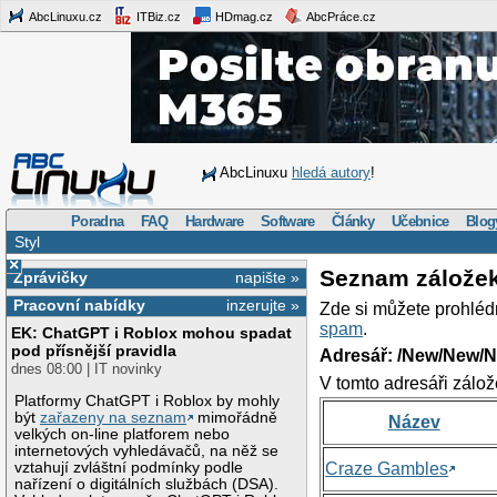
AbcLinuxu.cz
ITBiz.cz
HDmag.cz
AbcPráce.cz
AbcLinuxu
hledá autory
!
Poradna
FAQ
Hardware
Software
Články
Učebnice
Blog
Styl
×
Seznam zálože
Zprávičky
napište »
Pracovní nabídky
inzerujte »
Zde si můžete prohléd
spam
.
EK: ChatGPT i Roblox mohou spadat
pod přísnější pravidla
Adresář: /New/New/N
dnes 08:00 | IT novinky
V tomto adresáři zálož
Platformy ChatGPT i Roblox by mohly
být
zařazeny na seznam
mimořádně
Název
velkých on-line platforem nebo
internetových vyhledávačů, na něž se
vztahují zvláštní podmínky podle
Craze Gambles
nařízení o digitálních službách (DSA).