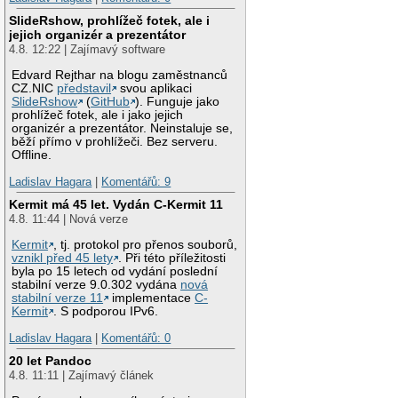
SlideRshow, prohlížeč fotek, ale i
jejich organizér a prezentátor
4.8. 12:22 | Zajímavý software
Edvard Rejthar na blogu zaměstnanců
CZ.NIC
představil
svou aplikaci
SlideRshow
(
GitHub
). Funguje jako
prohlížeč fotek, ale i jako jejich
organizér a prezentátor. Neinstaluje se,
běží přímo v prohlížeči. Bez serveru.
Offline.
Ladislav Hagara
|
Komentářů: 9
Kermit má 45 let. Vydán C-Kermit 11
4.8. 11:44 | Nová verze
Kermit
, tj. protokol pro přenos souborů,
vznikl před 45 lety
. Při této příležitosti
byla po 15 letech od vydání poslední
stabilní verze 9.0.302 vydána
nová
stabilní verze 11
implementace
C-
Kermit
. S podporou IPv6.
Ladislav Hagara
|
Komentářů: 0
20 let Pandoc
4.8. 11:11 | Zajímavý článek