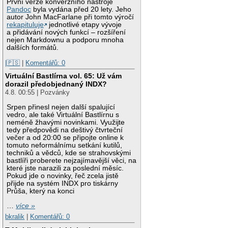
První verze konverzního nástroje
Pandoc
byla vydána před 20 lety. Jeho
autor John MacFarlane při tomto výročí
rekapituluje
jednotlivé etapy vývoje
a přidávání nových funkcí – rozšíření
nejen Markdownu a podporu mnoha
dalších formátů.
|🇵🇸
|
Komentářů: 0
Virtuální Bastlírna vol. 65: Už vám
dorazil předobjednaný INDX?
4.8. 00:55 | Pozvánky
Srpen přinesl nejen další spalující
vedro, ale také Virtuální Bastlírnu s
neméně žhavými novinkami. Využijte
tedy předpovědi na deštivý čtvrteční
večer a od 20:00 se připojte online k
tomuto neformálnímu setkání kutilů,
techniků a vědců, kde se strahovskými
bastlíři proberete nejzajímavější věci, na
které jste narazili za poslední měsíc.
Pokud jde o novinky, řeč zcela jistě
přijde na systém INDX pro tiskárny
Průša, který na konci
…
více »
bkralik
|
Komentářů: 0