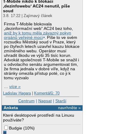
T-Mobile nikdo k blokaci
‚dezinfowebu‘ AC24 nenutil, píše
soud
3.8. 17:22 | Zajímavý článek
Firma T-Mobile blokovala
„dezinformační web“ AC24 bez toho,
aniž by k tomu měla závazný pokyn
orgánů veřejné moci
. Píše to ve svém
rozsudku Městský soud v Praze, který
po čtyřech letech uzavřel kauzu blokace
zmíněného webu. Operátor musí
uhradit škodu ve výši 35 tisíc korun.
Advokát společnosti T-Mobile se snažil i
u odvolacího senátu argumentovat tím,
že firma jednala v dobré víře, když na
stránky omezila přístup poté, co ji k
tomu vyzvalo
…
více »
Ladislav Hagara
|
Komentářů: 70
Centrum
|
Napsat
|
Starší
Anketa
navrhněte »
Které desktopové prostředí na Linuxu
používáte?
Budgie
(
10%
)