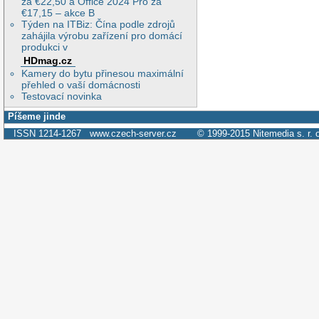
za €22,50 a Office 2024 Pro za
€17,15 – akce B
Týden na ITBiz: Čína podle zdrojů
zahájila výrobu zařízení pro domácí
produkci v
HDmag.cz
Kamery do bytu přinesou maximální
přehled o vaší domácnosti
Testovací novinka
Píšeme jinde
ISSN 1214-1267
www.czech-server.cz
© 1999-2015
Nitemedia s. r. 