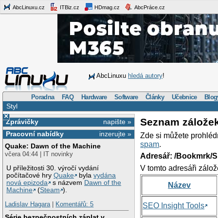
AbcLinuxu.cz
ITBiz.cz
HDmag.cz
AbcPráce.cz
AbcLinuxu
hledá autory
!
Poradna
FAQ
Hardware
Software
Články
Učebnice
Blog
Styl
×
Seznam zálože
Zprávičky
napište »
Pracovní nabídky
inzerujte »
Zde si můžete prohléd
spam
.
Quake: Dawn of the Machine
včera 04:44 | IT novinky
Adresář: /Bookmrk/S
V tomto adresáři zálož
U příležitosti 30. výročí vydání
počítačové hry
Quake
byla
vydána
nová epizoda
s názvem
Dawn of the
Název
Machine
(
Steam
).
Ladislav Hagara
|
Komentářů: 5
SEO Insight Tools
Série bezpečnostních záplat v