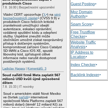
produktech Cisco
Guest Posting
7.8. 16:00 | Bezpečnostní upozornění
Moz Domain
Vládní CERT upozorňuje (
𝕏
) na
sérii
Authority
bezpečnostních záplat
(CVSS 9.9) v
produktech Cisco řešících kritické
Spam Score
zranitelnosti umožňující obejití
autentizace, eskalaci oprávnění,
Free Trustflow
vzdálené spuštění kódu a odepření
služby. Úspěšné zneužití může
Checker
útočníkům umožnit získat neoprávněný
Website Traffic
přístup k dotčeným systémům,
Analysis
kompromitovat zařízení Cisco Catalyst
SD-WAN a Cisco IOS XE, spustit
IP Address to
libovolný kód, zpřístupnit citlivé
Location
informace nebo narušit dostupnost
postižených systémů.
Index Checker
Ladislav Hagara
|
Komentářů: 3
Backlink Indexer
Soud nařídil firmě Meta zaplatit 567
milionů USD kvůli újmě způsobené
dětem
7.8. 15:33 | IT novinky
Soud v americkém státě Nové Mexiko
ve čtvrtek
nařídil
internetové
společnosti Meta Platforms zaplatit 567
milionů dolarů (téměř 12 miliard Kč) za