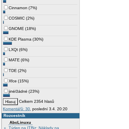
Cinnamon
(
7%
)
COSMIC
(
2%
)
GNOME
(
18%
)
KDE Plasma
(
30%
)
LXQt
(
6%
)
MATE
(
6%
)
TDE
(
2%
)
Xfce
(
15%
)
jiné/žádné
(
23%
)
Celkem 2354 hlasů
Komentářů: 30
, poslední 3.4. 20:20
Rozcestník
AbcLinuxu
Týden na ITBiz: Náklady na