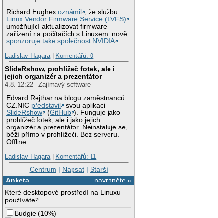
Richard Hughes
oznámil
, že službu
Linux Vendor Firmware Service (LVFS)
umožňující aktualizovat firmware
zařízení na počítačích s Linuxem, nově
sponzoruje také společnost NVIDIA
.
Ladislav Hagara
|
Komentářů: 0
SlideRshow, prohlížeč fotek, ale i
jejich organizér a prezentátor
4.8. 12:22 | Zajímavý software
Edvard Rejthar na blogu zaměstnanců
CZ.NIC
představil
svou aplikaci
SlideRshow
(
GitHub
). Funguje jako
prohlížeč fotek, ale i jako jejich
organizér a prezentátor. Neinstaluje se,
běží přímo v prohlížeči. Bez serveru.
Offline.
Ladislav Hagara
|
Komentářů: 11
Centrum
|
Napsat
|
Starší
Anketa
navrhněte »
Které desktopové prostředí na Linuxu
používáte?
Budgie
(
10%
)