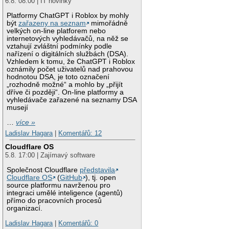
6.8. 08:00 | IT novinky
Platformy ChatGPT i Roblox by mohly
být
zařazeny na seznam
mimořádně
velkých on-line platforem nebo
internetových vyhledávačů, na něž se
vztahují zvláštní podmínky podle
nařízení o digitálních službách (DSA).
Vzhledem k tomu, že ChatGPT i Roblox
oznámily počet uživatelů nad prahovou
hodnotou DSA, je toto označení
„rozhodně možné“ a mohlo by „přijít
dříve či později“. On-line platformy a
vyhledávače zařazené na seznamy DSA
musejí
…
více »
Ladislav Hagara
|
Komentářů: 12
Cloudflare OS
5.8. 17:00 | Zajímavý software
Společnost Cloudflare
představila
Cloudflare OS
(
GitHub
), tj. open
source platformu navrženou pro
integraci umělé inteligence (agentů)
přímo do pracovních procesů
organizací.
Ladislav Hagara
|
Komentářů: 0