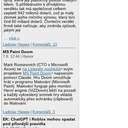
újmy, které její platformy působí mladým
lidem. S přihlédnutím k dřívějšímu
verdiktu tak má společnost celkem
zaplatit 942 milionů dolarů, což je malý
zlomek jejího ročního výnosu, který loni
činil 60 miliard dolarů. Čtvrteční verdikt
firmě také nařizuje, aby změnila způsob,
jakým její
…
více »
Ladislav Hagara
|
Komentářů: 13
MS Paint Doom
7.8. 12:44 | Humor
Mark Russinovich (CTO v Microsoft
Azure) se
na LinkedIn pochlubil
svým
projektem
MS Paint Doom
napsaným
pomocí Claude. Hru Doom umožňuje
hrát v programu Malování (Microsoft
Paint). Malování funguje jako monitor.
Herní engine (ViZDoom) běží na pozadí
a každý vykreslený snímek hry vkládá
automaticky přes schránku (clipboard)
do Malování.
Ladislav Hagara
|
Komentářů: 3
EK: ChatGPT i Roblox mohou spadat
pod přísnější pravidla