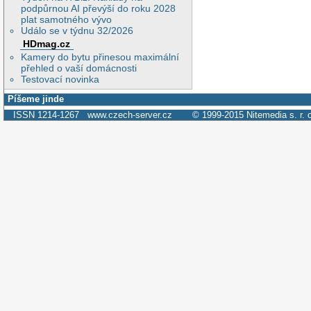
podpůrnou AI převýší do roku 2028
plat samotného vývo
Událo se v týdnu 32/2026
HDmag.cz
Kamery do bytu přinesou maximální
přehled o vaší domácnosti
Testovací novinka
Píšeme jinde
ISSN 1214-1267
www.czech-server.cz
© 1999-2015
Nitemedia s. r. 