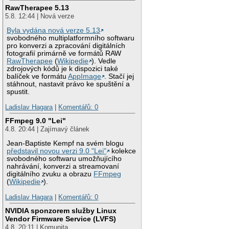
RawTherapee 5.13
5.8. 12:44 | Nová verze
Byla vydána nová verze 5.13
svobodného multiplatformního softwaru
pro konverzi a zpracování digitálních
fotografií primárně ve formátů RAW
RawTherapee
(
Wikipedie
). Vedle
zdrojových kódů je k dispozici také
balíček ve formátu
AppImage
. Stačí jej
stáhnout, nastavit právo ke spuštění a
spustit.
Ladislav Hagara
|
Komentářů: 0
FFmpeg 9.0 "Lei"
4.8. 20:44 | Zajímavý článek
Jean-Baptiste Kempf na svém blogu
představil novou verzi 9.0 "Lei"
kolekce
svobodného softwaru umožňujícího
nahrávání, konverzi a streamovaní
digitálního zvuku a obrazu
FFmpeg
(
Wikipedie
).
Ladislav Hagara
|
Komentářů: 0
NVIDIA sponzorem služby Linux
Vendor Firmware Service (LVFS)
4.8. 20:11 | Komunita