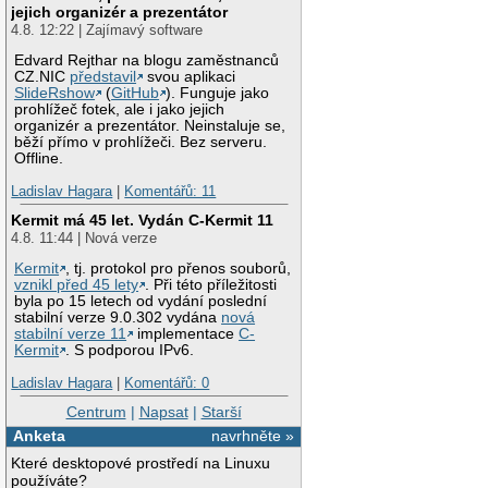
jejich organizér a prezentátor
4.8. 12:22 | Zajímavý software
Edvard Rejthar na blogu zaměstnanců
CZ.NIC
představil
svou aplikaci
SlideRshow
(
GitHub
). Funguje jako
prohlížeč fotek, ale i jako jejich
organizér a prezentátor. Neinstaluje se,
běží přímo v prohlížeči. Bez serveru.
Offline.
Ladislav Hagara
|
Komentářů: 11
Kermit má 45 let. Vydán C-Kermit 11
4.8. 11:44 | Nová verze
Kermit
, tj. protokol pro přenos souborů,
vznikl před 45 lety
. Při této příležitosti
byla po 15 letech od vydání poslední
stabilní verze 9.0.302 vydána
nová
stabilní verze 11
implementace
C-
Kermit
. S podporou IPv6.
Ladislav Hagara
|
Komentářů: 0
Centrum
|
Napsat
|
Starší
Anketa
navrhněte »
Které desktopové prostředí na Linuxu
používáte?