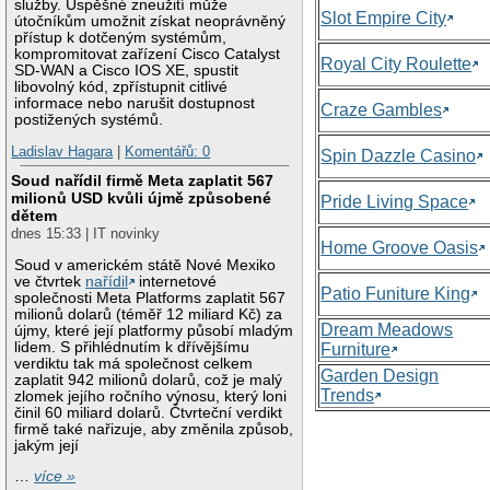
služby. Úspěšné zneužití může
Slot Empire City
útočníkům umožnit získat neoprávněný
přístup k dotčeným systémům,
kompromitovat zařízení Cisco Catalyst
Royal City Roulette
SD-WAN a Cisco IOS XE, spustit
libovolný kód, zpřístupnit citlivé
informace nebo narušit dostupnost
Craze Gambles
postižených systémů.
Ladislav Hagara
|
Komentářů: 0
Spin Dazzle Casino
Soud nařídil firmě Meta zaplatit 567
milionů USD kvůli újmě způsobené
Pride Living Space
dětem
dnes 15:33 | IT novinky
Home Groove Oasis
Soud v americkém státě Nové Mexiko
ve čtvrtek
nařídil
internetové
Patio Funiture King
společnosti Meta Platforms zaplatit 567
milionů dolarů (téměř 12 miliard Kč) za
Dream Meadows
újmy, které její platformy působí mladým
lidem. S přihlédnutím k dřívějšímu
Furniture
verdiktu tak má společnost celkem
Garden Design
zaplatit 942 milionů dolarů, což je malý
Trends
zlomek jejího ročního výnosu, který loni
činil 60 miliard dolarů. Čtvrteční verdikt
firmě také nařizuje, aby změnila způsob,
jakým její
…
více »