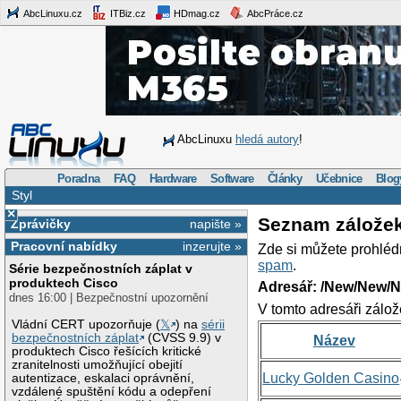
AbcLinuxu.cz
ITBiz.cz
HDmag.cz
AbcPráce.cz
AbcLinuxu
hledá autory
!
Poradna
FAQ
Hardware
Software
Články
Učebnice
Blog
Styl
×
Seznam zálože
Zprávičky
napište »
Pracovní nabídky
inzerujte »
Zde si můžete prohléd
spam
.
Série bezpečnostních záplat v
produktech Cisco
Adresář: /New/New/N
dnes 16:00 | Bezpečnostní upozornění
V tomto adresáři zálož
Vládní CERT upozorňuje (
𝕏
) na
sérii
bezpečnostních záplat
(CVSS 9.9) v
Název
produktech Cisco řešících kritické
zranitelnosti umožňující obejití
Lucky Golden Casino
autentizace, eskalaci oprávnění,
vzdálené spuštění kódu a odepření