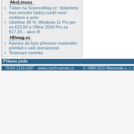
AbcLinuxu
Týden na ScienceMag.cz: Vylepšený
test nenašel žádný rozdíl mezi
vodíkem a antiv
Ušetřete 30 %: Windows 11 Pro jen
za €22,50 a Office 2024 Pro za
€17,15 – akce B
HDmag.cz
Kamery do bytu přinesou maximální
přehled o vaší domácnosti
Testovací novinka
Píšeme jinde
ISSN 1214-1267
www.czech-server.cz
© 1999-2015
Nitemedia s. r. 