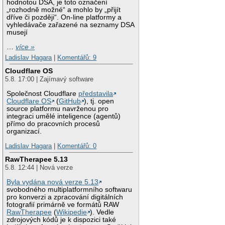
hodnotou DSA, je toto označení
„rozhodně možné“ a mohlo by „přijít
dříve či později“. On-line platformy a
vyhledávače zařazené na seznamy DSA
musejí
…
více »
Ladislav Hagara
|
Komentářů: 9
Cloudflare OS
5.8. 17:00 | Zajímavý software
Společnost Cloudflare
představila
Cloudflare OS
(
GitHub
), tj. open
source platformu navrženou pro
integraci umělé inteligence (agentů)
přímo do pracovních procesů
organizací.
Ladislav Hagara
|
Komentářů: 0
RawTherapee 5.13
5.8. 12:44 | Nová verze
Byla vydána nová verze 5.13
svobodného multiplatformního softwaru
pro konverzi a zpracování digitálních
fotografií primárně ve formátů RAW
RawTherapee
(
Wikipedie
). Vedle
zdrojových kódů je k dispozici také