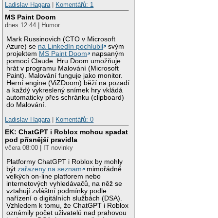
Ladislav Hagara
|
Komentářů: 1
MS Paint Doom
dnes 12:44 | Humor
Mark Russinovich (CTO v Microsoft
Azure) se
na LinkedIn pochlubil
svým
projektem
MS Paint Doom
napsaným
pomocí Claude. Hru Doom umožňuje
hrát v programu Malování (Microsoft
Paint). Malování funguje jako monitor.
Herní engine (ViZDoom) běží na pozadí
a každý vykreslený snímek hry vkládá
automaticky přes schránku (clipboard)
do Malování.
Ladislav Hagara
|
Komentářů: 0
EK: ChatGPT i Roblox mohou spadat
pod přísnější pravidla
včera 08:00 | IT novinky
Platformy ChatGPT i Roblox by mohly
být
zařazeny na seznam
mimořádně
velkých on-line platforem nebo
internetových vyhledávačů, na něž se
vztahují zvláštní podmínky podle
nařízení o digitálních službách (DSA).
Vzhledem k tomu, že ChatGPT i Roblox
oznámily počet uživatelů nad prahovou