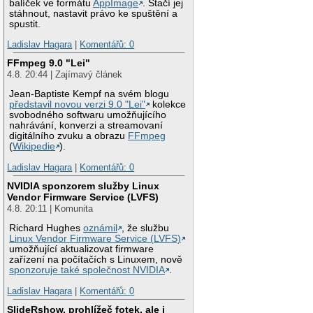
balíček ve formátu
AppImage
. Stačí jej
stáhnout, nastavit právo ke spuštění a
spustit.
Ladislav Hagara
|
Komentářů: 0
FFmpeg 9.0 "Lei"
4.8. 20:44 | Zajímavý článek
Jean-Baptiste Kempf na svém blogu
představil novou verzi 9.0 "Lei"
kolekce
svobodného softwaru umožňujícího
nahrávání, konverzi a streamovaní
digitálního zvuku a obrazu
FFmpeg
(
Wikipedie
).
Ladislav Hagara
|
Komentářů: 0
NVIDIA sponzorem služby Linux
Vendor Firmware Service (LVFS)
4.8. 20:11 | Komunita
Richard Hughes
oznámil
, že službu
Linux Vendor Firmware Service (LVFS)
umožňující aktualizovat firmware
zařízení na počítačích s Linuxem, nově
sponzoruje také společnost NVIDIA
.
Ladislav Hagara
|
Komentářů: 0
SlideRshow, prohlížeč fotek, ale i