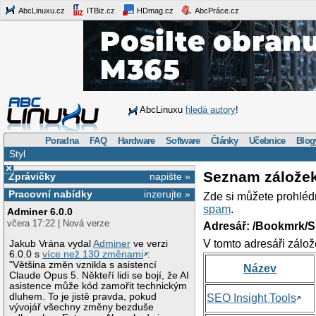
AbcLinuxu.cz
ITBiz.cz
HDmag.cz
AbcPráce.cz
AbcLinuxu
hledá autory
!
Poradna
FAQ
Hardware
Software
Články
Učebnice
Blog
Styl
×
Seznam zálože
Zprávičky
napište »
Pracovní nabídky
inzerujte »
Zde si můžete prohléd
spam
.
Adminer 6.0.0
včera 17:22 | Nová verze
Adresář: /Bookmrk/S
V tomto adresáři zálož
Jakub Vrána vydal
Adminer
ve verzi
6.0.0 s
více než 130 změnami
:
"Většina změn vznikla s asistencí
Název
Claude Opus 5. Někteří lidi se bojí, že AI
asistence může kód zamořit technickým
dluhem. To je jistě pravda, pokud
SEO Insight Tools
vývojář všechny změny bezduše