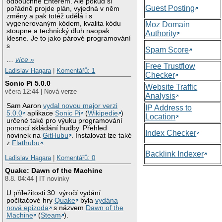
odbouchne Enterem. Ale pokud si
Guest Posting
pořádně projde plán, vyjedná v něm
změny a pak totéž udělá i s
vygenerovaným kódem, kvalita kódu
Moz Domain
stoupne a technický dluh naopak
Authority
klesne. Je to jako párové programování
s
Spam Score
…
více »
Free Trustflow
Ladislav Hagara
|
Komentářů: 1
Checker
Sonic Pi 5.0.0
Website Traffic
včera 12:44 | Nová verze
Analysis
Sam Aaron
vydal novou major verzi
IP Address to
5.0.0
aplikace
Sonic Pi
(
Wikipedie
)
Location
určené také pro výuku programování
pomocí skládání hudby. Přehled
Index Checker
novinek na
GitHubu
. Instalovat lze také
z
Flathubu
.
Backlink Indexer
Ladislav Hagara
|
Komentářů: 0
Quake: Dawn of the Machine
8.8. 04:44 | IT novinky
U příležitosti 30. výročí vydání
počítačové hry
Quake
byla
vydána
nová epizoda
s názvem
Dawn of the
Machine
(
Steam
).