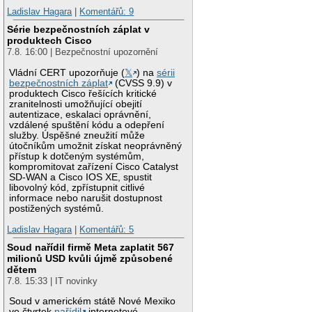
Ladislav Hagara
|
Komentářů: 9
Série bezpečnostních záplat v
produktech Cisco
7.8. 16:00 | Bezpečnostní upozornění
Vládní CERT upozorňuje (
𝕏
) na
sérii
bezpečnostních záplat
(CVSS 9.9) v
produktech Cisco řešících kritické
zranitelnosti umožňující obejití
autentizace, eskalaci oprávnění,
vzdálené spuštění kódu a odepření
služby. Úspěšné zneužití může
útočníkům umožnit získat neoprávněný
přístup k dotčeným systémům,
kompromitovat zařízení Cisco Catalyst
SD-WAN a Cisco IOS XE, spustit
libovolný kód, zpřístupnit citlivé
informace nebo narušit dostupnost
postižených systémů.
Ladislav Hagara
|
Komentářů: 5
Soud nařídil firmě Meta zaplatit 567
milionů USD kvůli újmě způsobené
dětem
7.8. 15:33 | IT novinky
Soud v americkém státě Nové Mexiko
ve čtvrtek
nařídil
internetové