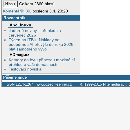
Celkem 2360 hlasů
Komentářů: 30
, poslední 3.4. 20:20
Rozcestník
AbcLinuxu
Jaderné noviny – přehled za
červenec 2026
Týden na ITBiz: Náklady na
podpůrnou AI převýší do roku 2028
plat samotného vývo
HDmag.cz
Kamery do bytu přinesou maximální
přehled o vaší domácnosti
Testovací novinka
Píšeme jinde
ISSN 1214-1267
www.czech-server.cz
© 1999-2015
Nitemedia s. r. 