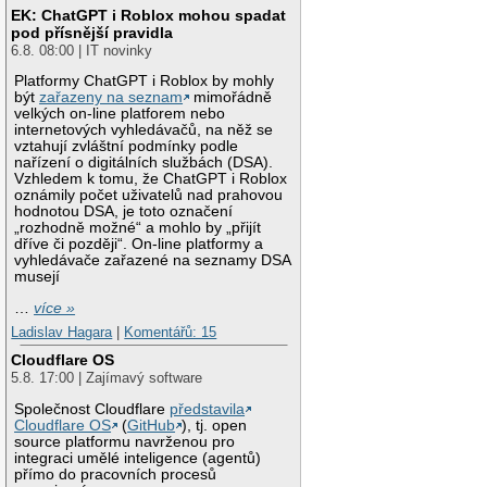
EK: ChatGPT i Roblox mohou spadat
pod přísnější pravidla
6.8. 08:00 | IT novinky
Platformy ChatGPT i Roblox by mohly
být
zařazeny na seznam
mimořádně
velkých on-line platforem nebo
internetových vyhledávačů, na něž se
vztahují zvláštní podmínky podle
nařízení o digitálních službách (DSA).
Vzhledem k tomu, že ChatGPT i Roblox
oznámily počet uživatelů nad prahovou
hodnotou DSA, je toto označení
„rozhodně možné“ a mohlo by „přijít
dříve či později“. On-line platformy a
vyhledávače zařazené na seznamy DSA
musejí
…
více »
Ladislav Hagara
|
Komentářů: 15
Cloudflare OS
5.8. 17:00 | Zajímavý software
Společnost Cloudflare
představila
Cloudflare OS
(
GitHub
), tj. open
source platformu navrženou pro
integraci umělé inteligence (agentů)
přímo do pracovních procesů