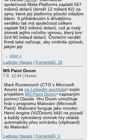
společnosti Meta Platforms zaplatit 567
milionů dolarů (téměř 12 miliard Kč) za
újmy, které její platformy působí mladým
lidem. S přihlédnutím k dřívějšímu
verdiktu tak má společnost celkem
zaplatit 942 milionů dolarů, což je malý
zlomek jejího ročního výnosu, který loni
činil 60 miliard dolarů. Čtvrteční verdikt
firmě také nařizuje, aby změnila způsob,
jakým její
…
více »
Ladislav Hagara
|
Komentářů: 19
MS Paint Doom
7.8. 12:44 | Humor
Mark Russinovich (CTO v Microsoft
Azure) se
na LinkedIn pochlubil
svým
projektem
MS Paint Doom
napsaným
pomocí Claude. Hru Doom umožňuje
hrát v programu Malování (Microsoft
Paint). Malování funguje jako monitor.
Herní engine (ViZDoom) běží na pozadí
a každý vykreslený snímek hry vkládá
automaticky přes schránku (clipboard)
do Malování.
Ladislav Hagara
|
Komentářů: 5