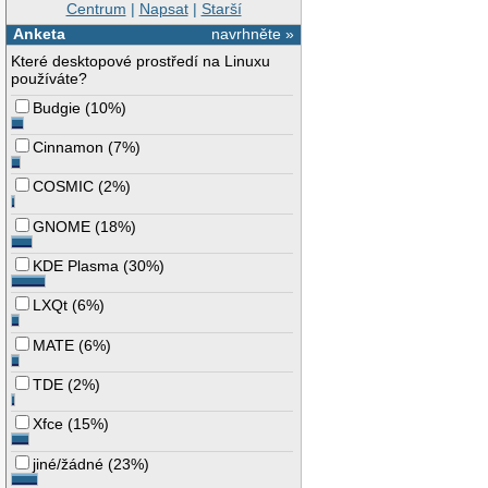
Centrum
|
Napsat
|
Starší
Anketa
navrhněte »
Které desktopové prostředí na Linuxu
používáte?
Budgie
(
10%
)
Cinnamon
(
7%
)
COSMIC
(
2%
)
GNOME
(
18%
)
KDE Plasma
(
30%
)
LXQt
(
6%
)
MATE
(
6%
)
TDE
(
2%
)
Xfce
(
15%
)
jiné/žádné
(
23%
)