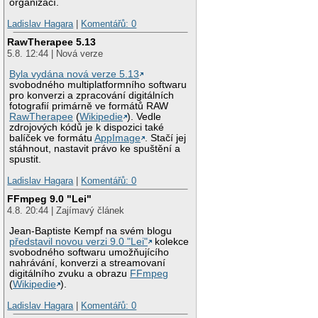
organizací.
Ladislav Hagara
|
Komentářů: 0
RawTherapee 5.13
5.8. 12:44 | Nová verze
Byla vydána nová verze 5.13
svobodného multiplatformního softwaru
pro konverzi a zpracování digitálních
fotografií primárně ve formátů RAW
RawTherapee
(
Wikipedie
). Vedle
zdrojových kódů je k dispozici také
balíček ve formátu
AppImage
. Stačí jej
stáhnout, nastavit právo ke spuštění a
spustit.
Ladislav Hagara
|
Komentářů: 0
FFmpeg 9.0 "Lei"
4.8. 20:44 | Zajímavý článek
Jean-Baptiste Kempf na svém blogu
představil novou verzi 9.0 "Lei"
kolekce
svobodného softwaru umožňujícího
nahrávání, konverzi a streamovaní
digitálního zvuku a obrazu
FFmpeg
(
Wikipedie
).
Ladislav Hagara
|
Komentářů: 0