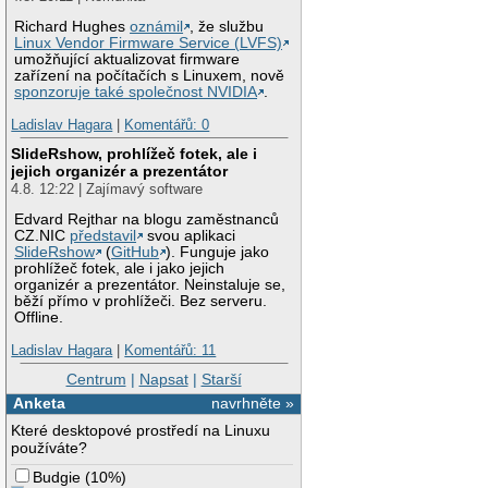
Richard Hughes
oznámil
, že službu
Linux Vendor Firmware Service (LVFS)
umožňující aktualizovat firmware
zařízení na počítačích s Linuxem, nově
sponzoruje také společnost NVIDIA
.
Ladislav Hagara
|
Komentářů: 0
SlideRshow, prohlížeč fotek, ale i
jejich organizér a prezentátor
4.8. 12:22 | Zajímavý software
Edvard Rejthar na blogu zaměstnanců
CZ.NIC
představil
svou aplikaci
SlideRshow
(
GitHub
). Funguje jako
prohlížeč fotek, ale i jako jejich
organizér a prezentátor. Neinstaluje se,
běží přímo v prohlížeči. Bez serveru.
Offline.
Ladislav Hagara
|
Komentářů: 11
Centrum
|
Napsat
|
Starší
Anketa
navrhněte »
Které desktopové prostředí na Linuxu
používáte?
Budgie
(
10%
)