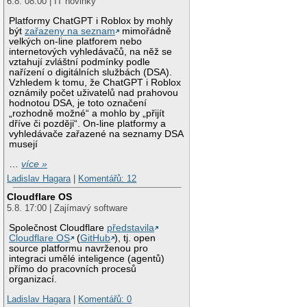
6.8. 08:00 | IT novinky
Platformy ChatGPT i Roblox by mohly
být
zařazeny na seznam
mimořádně
velkých on-line platforem nebo
internetových vyhledávačů, na něž se
vztahují zvláštní podmínky podle
nařízení o digitálních službách (DSA).
Vzhledem k tomu, že ChatGPT i Roblox
oznámily počet uživatelů nad prahovou
hodnotou DSA, je toto označení
„rozhodně možné“ a mohlo by „přijít
dříve či později“. On-line platformy a
vyhledávače zařazené na seznamy DSA
musejí
…
více »
Ladislav Hagara
|
Komentářů: 12
Cloudflare OS
5.8. 17:00 | Zajímavý software
Společnost Cloudflare
představila
Cloudflare OS
(
GitHub
), tj. open
source platformu navrženou pro
integraci umělé inteligence (agentů)
přímo do pracovních procesů
organizací.
Ladislav Hagara
|
Komentářů: 0