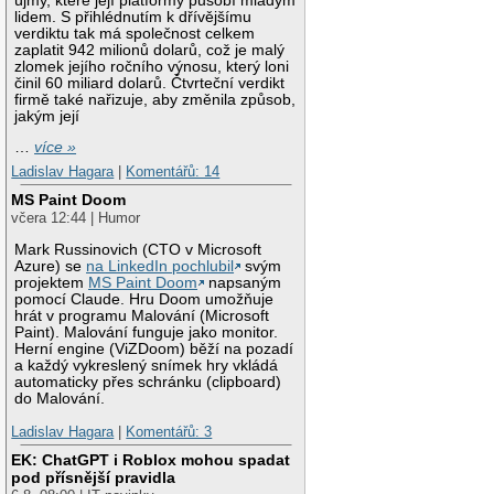
újmy, které její platformy působí mladým
lidem. S přihlédnutím k dřívějšímu
verdiktu tak má společnost celkem
zaplatit 942 milionů dolarů, což je malý
zlomek jejího ročního výnosu, který loni
činil 60 miliard dolarů. Čtvrteční verdikt
firmě také nařizuje, aby změnila způsob,
jakým její
…
více »
Ladislav Hagara
|
Komentářů: 14
MS Paint Doom
včera 12:44 | Humor
Mark Russinovich (CTO v Microsoft
Azure) se
na LinkedIn pochlubil
svým
projektem
MS Paint Doom
napsaným
pomocí Claude. Hru Doom umožňuje
hrát v programu Malování (Microsoft
Paint). Malování funguje jako monitor.
Herní engine (ViZDoom) běží na pozadí
a každý vykreslený snímek hry vkládá
automaticky přes schránku (clipboard)
do Malování.
Ladislav Hagara
|
Komentářů: 3
EK: ChatGPT i Roblox mohou spadat
pod přísnější pravidla