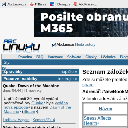
AbcLinuxu.cz
ITBiz.cz
HDmag.cz
AbcPráce.cz
AbcLinuxu
hledá autory
!
Poradna
FAQ
Hardware
Software
Články
Učebnice
Blog
Styl
×
Seznam zálože
Zprávičky
napište »
Pracovní nabídky
inzerujte »
Zde si můžete prohléd
spam
.
Quake: Dawn of the Machine
dnes 04:44 | IT novinky
Adresář: /NewBookM
V tomto adresáři zálož
U příležitosti 30. výročí vydání
počítačové hry
Quake
byla
vydána
nová epizoda
s názvem
Dawn of the
Název
Machine
(
Steam
).
Stress Affects
Ladislav Hagara
|
Komentářů: 4
Health
Série bezpečnostních záplat v