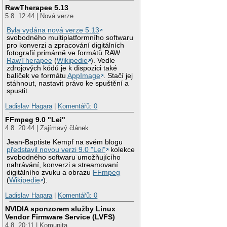
RawTherapee 5.13
5.8. 12:44 | Nová verze
Byla vydána nová verze 5.13
svobodného multiplatformního softwaru
pro konverzi a zpracování digitálních
fotografií primárně ve formátů RAW
RawTherapee
(
Wikipedie
). Vedle
zdrojových kódů je k dispozici také
balíček ve formátu
AppImage
. Stačí jej
stáhnout, nastavit právo ke spuštění a
spustit.
Ladislav Hagara
|
Komentářů: 0
FFmpeg 9.0 "Lei"
4.8. 20:44 | Zajímavý článek
Jean-Baptiste Kempf na svém blogu
představil novou verzi 9.0 "Lei"
kolekce
svobodného softwaru umožňujícího
nahrávání, konverzi a streamovaní
digitálního zvuku a obrazu
FFmpeg
(
Wikipedie
).
Ladislav Hagara
|
Komentářů: 0
NVIDIA sponzorem služby Linux
Vendor Firmware Service (LVFS)
4.8. 20:11 | Komunita