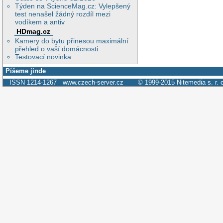
Týden na ScienceMag.cz: Vylepšený
test nenašel žádný rozdíl mezi
vodíkem a antiv
HDmag.cz
Kamery do bytu přinesou maximální
přehled o vaší domácnosti
Testovací novinka
Píšeme jinde
ISSN 1214-1267
www.czech-server.cz
© 1999-2015
Nitemedia s. r. 