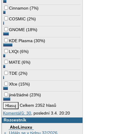
Cinnamon
(
7%
)
COSMIC
(
2%
)
GNOME
(
18%
)
KDE Plasma
(
30%
)
LXQt
(
6%
)
MATE
(
6%
)
TDE
(
2%
)
Xfce
(
15%
)
jiné/žádné
(
23%
)
Celkem 2352 hlasů
Komentářů: 30
, poslední 3.4. 20:20
Rozcestník
AbcLinuxu
Událo se v týdnu 32/2026