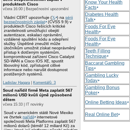
Know Your Health
produktech Cisco
Facts
včera 16:00 | Bezpečnostní upozornění
Diabetes Health
Vládní CERT upozorňuje (
𝕏
) na
sérii
Talk
bezpečnostních záplat
(CVSS 9.9) v
produktech Cisco řešících kritické
Foods For Eye
zranitelnosti umožňující obejití
Health
autentizace, eskalaci oprávnění,
Foods For Eye
vzdálené spuštění kódu a odepření
služby. Úspěšné zneužití může
Health
útočníkům umožnit získat neoprávněný
Teeth Filling
přístup k dotčeným systémům,
Technique
kompromitovat zařízení Cisco Catalyst
SD-WAN a Cisco IOS XE, spustit
Baccarat Gambling
libovolný kód, zpřístupnit citlivé
Tips
informace nebo narušit dostupnost
postižených systémů.
Gambling Lucky
Today
Ladislav Hagara
|
Komentářů: 3
Gambling Bonus
Soud nařídil firmě Meta zaplatit 567
Poker
milionů USD kvůli újmě způsobené
dětem
Online Betting Ideas
včera 15:33 | IT novinky
Soud v americkém státě Nové Mexiko
Real Online Bet
ve čtvrtek
nařídil
internetové
společnosti Meta Platforms zaplatit 567
milionů dolarů (téměř 12 miliard Kč) za