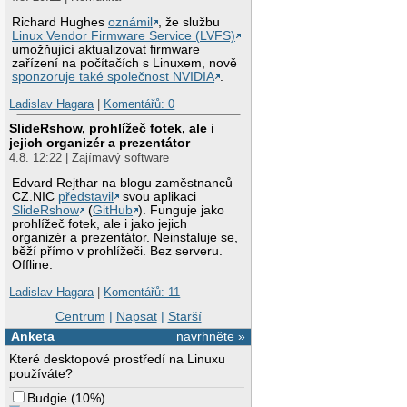
Richard Hughes
oznámil
, že službu
Linux Vendor Firmware Service (LVFS)
umožňující aktualizovat firmware
zařízení na počítačích s Linuxem, nově
sponzoruje také společnost NVIDIA
.
Ladislav Hagara
|
Komentářů: 0
SlideRshow, prohlížeč fotek, ale i
jejich organizér a prezentátor
4.8. 12:22 | Zajímavý software
Edvard Rejthar na blogu zaměstnanců
CZ.NIC
představil
svou aplikaci
SlideRshow
(
GitHub
). Funguje jako
prohlížeč fotek, ale i jako jejich
organizér a prezentátor. Neinstaluje se,
běží přímo v prohlížeči. Bez serveru.
Offline.
Ladislav Hagara
|
Komentářů: 11
Centrum
|
Napsat
|
Starší
Anketa
navrhněte »
Které desktopové prostředí na Linuxu
používáte?
Budgie
(
10%
)