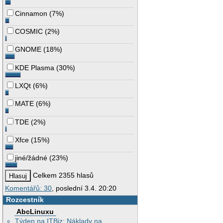
Cinnamon
(
7%
)
COSMIC
(
2%
)
GNOME
(
18%
)
KDE Plasma
(
30%
)
LXQt
(
6%
)
MATE
(
6%
)
TDE
(
2%
)
Xfce
(
15%
)
jiné/žádné
(
23%
)
Celkem 2355 hlasů
Komentářů: 30
, poslední 3.4. 20:20
Rozcestník
AbcLinuxu
Týden na ITBiz: Náklady na