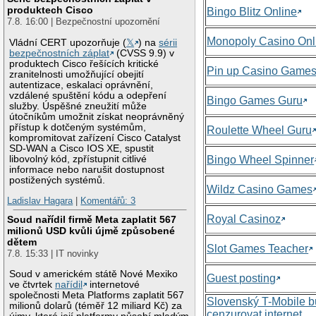
produktech Cisco
Bingo Blitz Online
7.8. 16:00 | Bezpečnostní upozornění
Monopoly Casino Onl
Vládní CERT upozorňuje (
𝕏
) na
sérii
bezpečnostních záplat
(CVSS 9.9) v
produktech Cisco řešících kritické
Pin up Casino Game
zranitelnosti umožňující obejití
autentizace, eskalaci oprávnění,
vzdálené spuštění kódu a odepření
Bingo Games Guru
služby. Úspěšné zneužití může
útočníkům umožnit získat neoprávněný
přístup k dotčeným systémům,
Roulette Wheel Guru
kompromitovat zařízení Cisco Catalyst
SD-WAN a Cisco IOS XE, spustit
libovolný kód, zpřístupnit citlivé
Bingo Wheel Spinner
informace nebo narušit dostupnost
postižených systémů.
Wildz Casino Games
Ladislav Hagara
|
Komentářů: 3
Royal Casinoz
Soud nařídil firmě Meta zaplatit 567
milionů USD kvůli újmě způsobené
dětem
Slot Games Teacher
7.8. 15:33 | IT novinky
Soud v americkém státě Nové Mexiko
Guest posting
ve čtvrtek
nařídil
internetové
společnosti Meta Platforms zaplatit 567
Slovenský T-Mobile 
milionů dolarů (téměř 12 miliard Kč) za
cenzurovat internet