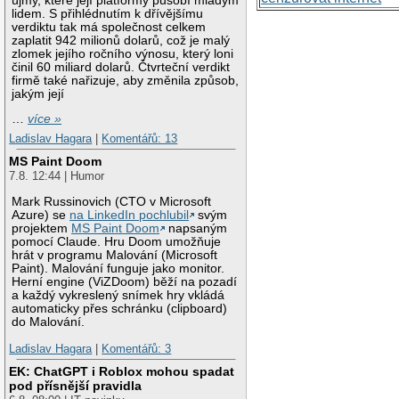
újmy, které její platformy působí mladým
lidem. S přihlédnutím k dřívějšímu
verdiktu tak má společnost celkem
zaplatit 942 milionů dolarů, což je malý
zlomek jejího ročního výnosu, který loni
činil 60 miliard dolarů. Čtvrteční verdikt
firmě také nařizuje, aby změnila způsob,
jakým její
…
více »
Ladislav Hagara
|
Komentářů: 13
MS Paint Doom
7.8. 12:44 | Humor
Mark Russinovich (CTO v Microsoft
Azure) se
na LinkedIn pochlubil
svým
projektem
MS Paint Doom
napsaným
pomocí Claude. Hru Doom umožňuje
hrát v programu Malování (Microsoft
Paint). Malování funguje jako monitor.
Herní engine (ViZDoom) běží na pozadí
a každý vykreslený snímek hry vkládá
automaticky přes schránku (clipboard)
do Malování.
Ladislav Hagara
|
Komentářů: 3
EK: ChatGPT i Roblox mohou spadat
pod přísnější pravidla