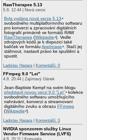
RawTherapee 5.13
5.8. 12:44 | Nová verze
Byla vydána nová verze 5.13
svobodného multiplatformního softwaru
pro konverzi a zpracování digitálních
fotografií primárně ve formátů RAW
RawTherapee
(
Wikipedie
). Vedle
zdrojových kódů je k dispozici také
balíček ve formátu
AppImage
. Stačí jej
stáhnout, nastavit právo ke spuštění a
spustit.
Ladislav Hagara
|
Komentářů: 0
FFmpeg 9.0 "Lei"
4.8. 20:44 | Zajímavý článek
Jean-Baptiste Kempf na svém blogu
představil novou verzi 9.0 "Lei"
kolekce
svobodného softwaru umožňujícího
nahrávání, konverzi a streamovaní
digitálního zvuku a obrazu
FFmpeg
(
Wikipedie
).
Ladislav Hagara
|
Komentářů: 0
NVIDIA sponzorem služby Linux
Vendor Firmware Service (LVFS)
4.8. 20:11 | Komunita