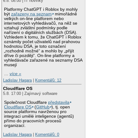
6.8. 08:00 | IT novinky
Platformy ChatGPT i Roblox by mohly
být
zařazeny na seznam
mimořádně
velkých on-line platforem nebo
internetových vyhledávačů, na něž se
vztahují zvláštní podmínky podle
nařízení o digitálních službách (DSA).
Vzhledem k tomu, že ChatGPT i Roblox
oznámily počet uživatelů nad prahovou
hodnotou DSA, je toto označení
„rozhodně možné“ a mohlo by „přijít
dříve či později“. On-line platformy a
vyhledávače zařazené na seznamy DSA
musejí
…
více »
Ladislav Hagara
|
Komentářů: 12
Cloudflare OS
5.8. 17:00 | Zajímavý software
Společnost Cloudflare
představila
Cloudflare OS
(
GitHub
), tj. open
source platformu navrženou pro
integraci umělé inteligence (agentů)
přímo do pracovních procesů
organizací.
Ladislav Hagara
|
Komentářů: 0