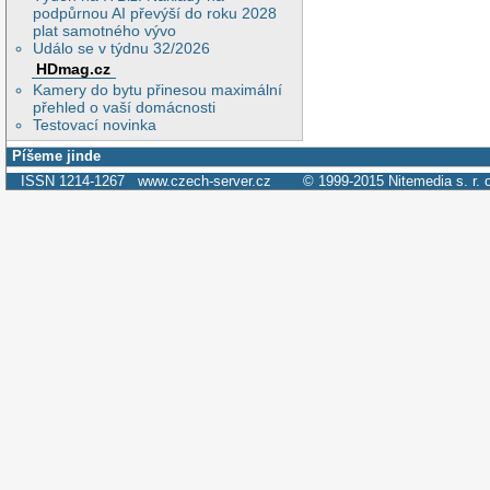
podpůrnou AI převýší do roku 2028
plat samotného vývo
Událo se v týdnu 32/2026
HDmag.cz
Kamery do bytu přinesou maximální
přehled o vaší domácnosti
Testovací novinka
Píšeme jinde
ISSN 1214-1267
www.czech-server.cz
© 1999-2015
Nitemedia s. r. 