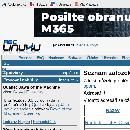
AbcLinuxu.cz
ITBiz.cz
HDmag.cz
AbcPráce.cz
AbcLinuxu
hledá autory
!
Poradna
FAQ
Hardware
Software
Články
Učebnice
Blog
Styl
×
Seznam zálože
Zprávičky
napište »
Pracovní nabídky
inzerujte »
Zde si můžete prohléd
spam
.
Quake: Dawn of the Machine
včera 04:44 | IT novinky
Adresář: /
V tomto adresáři zálož
U příležitosti 30. výročí vydání
počítačové hry
Quake
byla
vydána
nová epizoda
s názvem
Dawn of the
Název
Machine
(
Steam
).
Ladislav Hagara
|
Komentářů: 5
Roulette Tables Casi
Série bezpečnostních záplat v