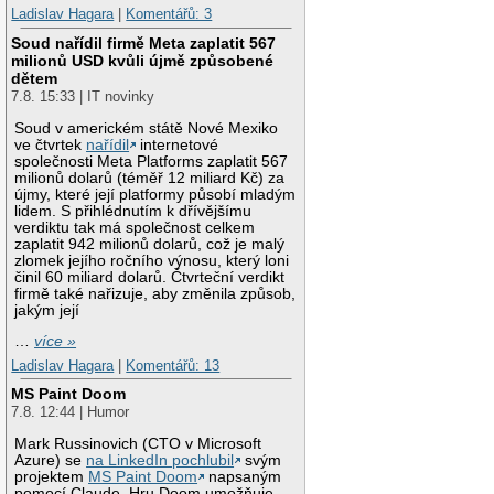
Ladislav Hagara
|
Komentářů: 3
Soud nařídil firmě Meta zaplatit 567
milionů USD kvůli újmě způsobené
dětem
7.8. 15:33 | IT novinky
Soud v americkém státě Nové Mexiko
ve čtvrtek
nařídil
internetové
společnosti Meta Platforms zaplatit 567
milionů dolarů (téměř 12 miliard Kč) za
újmy, které její platformy působí mladým
lidem. S přihlédnutím k dřívějšímu
verdiktu tak má společnost celkem
zaplatit 942 milionů dolarů, což je malý
zlomek jejího ročního výnosu, který loni
činil 60 miliard dolarů. Čtvrteční verdikt
firmě také nařizuje, aby změnila způsob,
jakým její
…
více »
Ladislav Hagara
|
Komentářů: 13
MS Paint Doom
7.8. 12:44 | Humor
Mark Russinovich (CTO v Microsoft
Azure) se
na LinkedIn pochlubil
svým
projektem
MS Paint Doom
napsaným
pomocí Claude. Hru Doom umožňuje