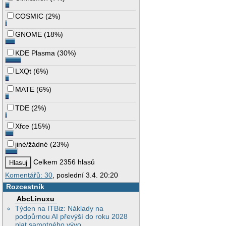
COSMIC
(
2%
)
GNOME
(
18%
)
KDE Plasma
(
30%
)
LXQt
(
6%
)
MATE
(
6%
)
TDE
(
2%
)
Xfce
(
15%
)
jiné/žádné
(
23%
)
Celkem 2356 hlasů
Komentářů: 30
, poslední 3.4. 20:20
Rozcestník
AbcLinuxu
Týden na ITBiz: Náklady na
podpůrnou AI převýší do roku 2028
plat samotného vývo