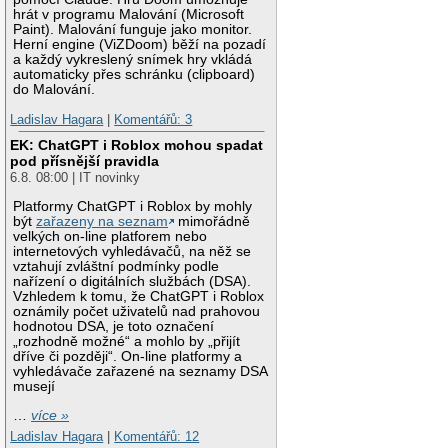
hrát v programu Malování (Microsoft
Paint). Malování funguje jako monitor.
Herní engine (ViZDoom) běží na pozadí
a každý vykreslený snímek hry vkládá
automaticky přes schránku (clipboard)
do Malování.
Ladislav Hagara
|
Komentářů: 3
EK: ChatGPT i Roblox mohou spadat
pod přísnější pravidla
6.8. 08:00 | IT novinky
Platformy ChatGPT i Roblox by mohly
být
zařazeny na seznam
mimořádně
velkých on-line platforem nebo
internetových vyhledávačů, na něž se
vztahují zvláštní podmínky podle
nařízení o digitálních službách (DSA).
Vzhledem k tomu, že ChatGPT i Roblox
oznámily počet uživatelů nad prahovou
hodnotou DSA, je toto označení
„rozhodně možné“ a mohlo by „přijít
dříve či později“. On-line platformy a
vyhledávače zařazené na seznamy DSA
musejí
…
více »
Ladislav Hagara
|
Komentářů: 12