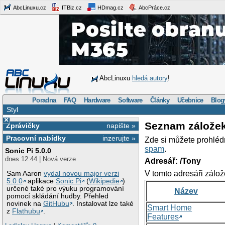
AbcLinuxu.cz
ITBiz.cz
HDmag.cz
AbcPráce.cz
AbcLinuxu
hledá autory
!
Poradna
FAQ
Hardware
Software
Články
Učebnice
Blog
Styl
×
Seznam zálože
Zprávičky
napište »
Pracovní nabídky
inzerujte »
Zde si můžete prohléd
spam
.
Sonic Pi 5.0.0
dnes 12:44 | Nová verze
Adresář: /Tony
V tomto adresáři zálož
Sam Aaron
vydal novou major verzi
5.0.0
aplikace
Sonic Pi
(
Wikipedie
)
určené také pro výuku programování
Název
pomocí skládání hudby. Přehled
novinek na
GitHubu
. Instalovat lze také
Smart Home
z
Flathubu
.
Features