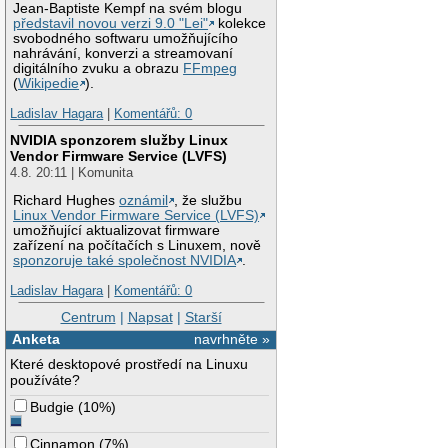
Jean-Baptiste Kempf na svém blogu
představil novou verzi 9.0 "Lei"
kolekce
svobodného softwaru umožňujícího
nahrávání, konverzi a streamovaní
digitálního zvuku a obrazu
FFmpeg
(
Wikipedie
).
Ladislav Hagara
|
Komentářů: 0
NVIDIA sponzorem služby Linux
Vendor Firmware Service (LVFS)
4.8. 20:11 | Komunita
Richard Hughes
oznámil
, že službu
Linux Vendor Firmware Service (LVFS)
umožňující aktualizovat firmware
zařízení na počítačích s Linuxem, nově
sponzoruje také společnost NVIDIA
.
Ladislav Hagara
|
Komentářů: 0
Centrum
|
Napsat
|
Starší
Anketa
navrhněte »
Které desktopové prostředí na Linuxu
používáte?
Budgie
(
10%
)
Cinnamon
(
7%
)