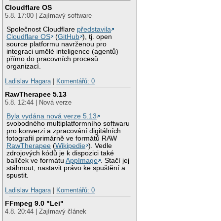
Cloudflare OS
5.8. 17:00 | Zajímavý software
Společnost Cloudflare
představila
Cloudflare OS
(
GitHub
), tj. open
source platformu navrženou pro
integraci umělé inteligence (agentů)
přímo do pracovních procesů
organizací.
Ladislav Hagara
|
Komentářů: 0
RawTherapee 5.13
5.8. 12:44 | Nová verze
Byla vydána nová verze 5.13
svobodného multiplatformního softwaru
pro konverzi a zpracování digitálních
fotografií primárně ve formátů RAW
RawTherapee
(
Wikipedie
). Vedle
zdrojových kódů je k dispozici také
balíček ve formátu
AppImage
. Stačí jej
stáhnout, nastavit právo ke spuštění a
spustit.
Ladislav Hagara
|
Komentářů: 0
FFmpeg 9.0 "Lei"
4.8. 20:44 | Zajímavý článek