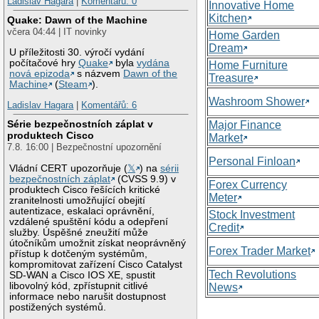
Ladislav Hagara
|
Komentářů: 0
Innovative Home
Kitchen
Quake: Dawn of the Machine
včera 04:44 | IT novinky
Home Garden
Dream
U příležitosti 30. výročí vydání
počítačové hry
Quake
byla
vydána
Home Furniture
nová epizoda
s názvem
Dawn of the
Treasure
Machine
(
Steam
).
Washroom Shower
Ladislav Hagara
|
Komentářů: 6
Série bezpečnostních záplat v
Major Finance
produktech Cisco
Market
7.8. 16:00 | Bezpečnostní upozornění
Personal Finloan
Vládní CERT upozorňuje (
𝕏
) na
sérii
bezpečnostních záplat
(CVSS 9.9) v
Forex Currency
produktech Cisco řešících kritické
Meter
zranitelnosti umožňující obejití
autentizace, eskalaci oprávnění,
Stock Investment
vzdálené spuštění kódu a odepření
Credit
služby. Úspěšné zneužití může
útočníkům umožnit získat neoprávněný
Forex Trader Market
přístup k dotčeným systémům,
kompromitovat zařízení Cisco Catalyst
Tech Revolutions
SD-WAN a Cisco IOS XE, spustit
libovolný kód, zpřístupnit citlivé
News
informace nebo narušit dostupnost
postižených systémů.