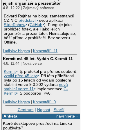
jejich organizér a prezentátor
4.8. 12:22 | Zajímavý software
Edvard Rejthar na blogu zaměstnanců
CZ.NIC
představil
svou aplikaci
SlideRshow
(
GitHub
). Funguje jako
prohlížeč fotek, ale i jako jejich
organizér a prezentátor. Neinstaluje se,
běží přímo v prohlížeči. Bez serveru.
Offline.
Ladislav Hagara
|
Komentářů: 11
Kermit má 45 let. Vydán C-Kermit 11
4.8. 11:44 | Nová verze
Kermit
, tj. protokol pro přenos souborů,
vznikl před 45 lety
. Při této příležitosti
byla po 15 letech od vydání poslední
stabilní verze 9.0.302 vydána
nová
stabilní verze 11
implementace
C-
Kermit
. S podporou IPv6.
Ladislav Hagara
|
Komentářů: 0
Centrum
|
Napsat
|
Starší
Anketa
navrhněte »
Které desktopové prostředí na Linuxu
používáte?