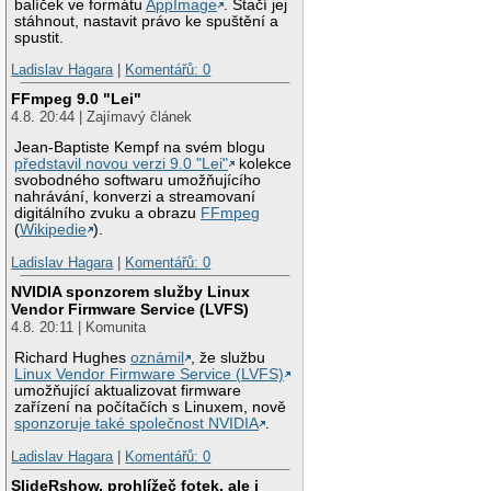
balíček ve formátu
AppImage
. Stačí jej
stáhnout, nastavit právo ke spuštění a
spustit.
Ladislav Hagara
|
Komentářů: 0
FFmpeg 9.0 "Lei"
4.8. 20:44 | Zajímavý článek
Jean-Baptiste Kempf na svém blogu
představil novou verzi 9.0 "Lei"
kolekce
svobodného softwaru umožňujícího
nahrávání, konverzi a streamovaní
digitálního zvuku a obrazu
FFmpeg
(
Wikipedie
).
Ladislav Hagara
|
Komentářů: 0
NVIDIA sponzorem služby Linux
Vendor Firmware Service (LVFS)
4.8. 20:11 | Komunita
Richard Hughes
oznámil
, že službu
Linux Vendor Firmware Service (LVFS)
umožňující aktualizovat firmware
zařízení na počítačích s Linuxem, nově
sponzoruje také společnost NVIDIA
.
Ladislav Hagara
|
Komentářů: 0
SlideRshow, prohlížeč fotek, ale i