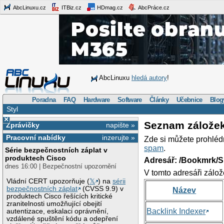
AbcLinuxu.cz
ITBiz.cz
HDmag.cz
AbcPráce.cz
AbcLinuxu
hledá autory
!
Poradna
FAQ
Hardware
Software
Články
Učebnice
Blog
Styl
×
Seznam zálože
Zprávičky
napište »
Pracovní nabídky
inzerujte »
Zde si můžete prohléd
spam
.
Série bezpečnostních záplat v
produktech Cisco
Adresář: /Bookmrk/S
dnes 16:00 | Bezpečnostní upozornění
V tomto adresáři zálož
Vládní CERT upozorňuje (
𝕏
) na
sérii
bezpečnostních záplat
(CVSS 9.9) v
Název
produktech Cisco řešících kritické
zranitelnosti umožňující obejití
Backlink Indexer
autentizace, eskalaci oprávnění,
vzdálené spuštění kódu a odepření