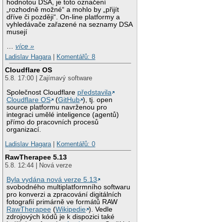
hodnotou DSA, je toto označení
„rozhodně možné“ a mohlo by „přijít
dříve či později“. On-line platformy a
vyhledávače zařazené na seznamy DSA
musejí
…
více »
Ladislav Hagara
|
Komentářů: 8
Cloudflare OS
5.8. 17:00 | Zajímavý software
Společnost Cloudflare
představila
Cloudflare OS
(
GitHub
), tj. open
source platformu navrženou pro
integraci umělé inteligence (agentů)
přímo do pracovních procesů
organizací.
Ladislav Hagara
|
Komentářů: 0
RawTherapee 5.13
5.8. 12:44 | Nová verze
Byla vydána nová verze 5.13
svobodného multiplatformního softwaru
pro konverzi a zpracování digitálních
fotografií primárně ve formátů RAW
RawTherapee
(
Wikipedie
). Vedle
zdrojových kódů je k dispozici také