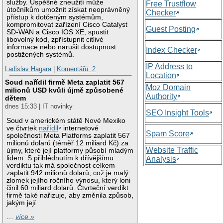
služby. Úspěšné zneužití může
Free Trustflow
útočníkům umožnit získat neoprávněný
Checker
přístup k dotčeným systémům,
kompromitovat zařízení Cisco Catalyst
Guest Posting
SD-WAN a Cisco IOS XE, spustit
libovolný kód, zpřístupnit citlivé
informace nebo narušit dostupnost
Index Checker
postižených systémů.
IP Address to
Ladislav Hagara
|
Komentářů: 2
Location
Soud nařídil firmě Meta zaplatit 567
Moz Domain
milionů USD kvůli újmě způsobené
Authority
dětem
dnes 15:33 | IT novinky
SEO Insight Tools
Soud v americkém státě Nové Mexiko
ve čtvrtek
nařídil
internetové
Spam Score
společnosti Meta Platforms zaplatit 567
milionů dolarů (téměř 12 miliard Kč) za
Website Traffic
újmy, které její platformy působí mladým
lidem. S přihlédnutím k dřívějšímu
Analysis
verdiktu tak má společnost celkem
zaplatit 942 milionů dolarů, což je malý
zlomek jejího ročního výnosu, který loni
činil 60 miliard dolarů. Čtvrteční verdikt
firmě také nařizuje, aby změnila způsob,
jakým její
…
více »