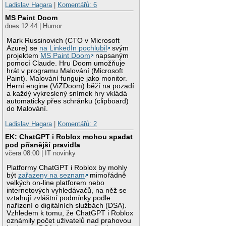
Ladislav Hagara
|
Komentářů: 6
MS Paint Doom
dnes 12:44 | Humor
Mark Russinovich (CTO v Microsoft
Azure) se
na LinkedIn pochlubil
svým
projektem
MS Paint Doom
napsaným
pomocí Claude. Hru Doom umožňuje
hrát v programu Malování (Microsoft
Paint). Malování funguje jako monitor.
Herní engine (ViZDoom) běží na pozadí
a každý vykreslený snímek hry vkládá
automaticky přes schránku (clipboard)
do Malování.
Ladislav Hagara
|
Komentářů: 2
EK: ChatGPT i Roblox mohou spadat
pod přísnější pravidla
včera 08:00 | IT novinky
Platformy ChatGPT i Roblox by mohly
být
zařazeny na seznam
mimořádně
velkých on-line platforem nebo
internetových vyhledávačů, na něž se
vztahují zvláštní podmínky podle
nařízení o digitálních službách (DSA).
Vzhledem k tomu, že ChatGPT i Roblox
oznámily počet uživatelů nad prahovou