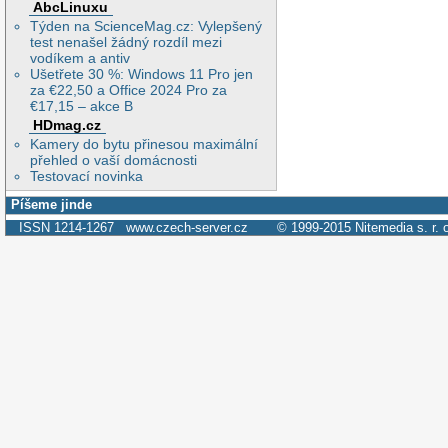
AbcLinuxu
Týden na ScienceMag.cz: Vylepšený
test nenašel žádný rozdíl mezi
vodíkem a antiv
Ušetřete 30 %: Windows 11 Pro jen
za €22,50 a Office 2024 Pro za
€17,15 – akce B
HDmag.cz
Kamery do bytu přinesou maximální
přehled o vaší domácnosti
Testovací novinka
Píšeme jinde
ISSN 1214-1267
www.czech-server.cz
© 1999-2015
Nitemedia s. r. 